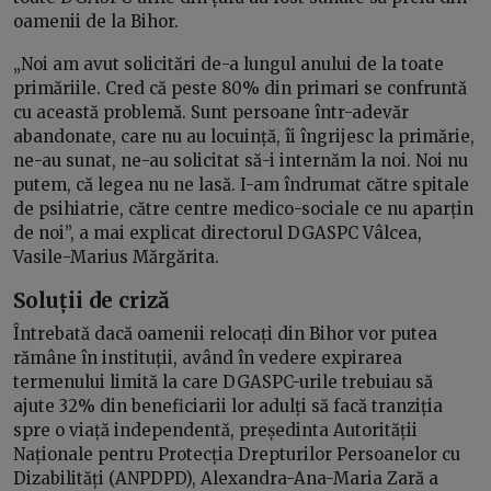
oamenii de la Bihor.
„Noi am avut solicitări de-a lungul anului de la toate
primăriile. Cred că peste 80% din primari se confruntă
cu această problemă. Sunt persoane într-adevăr
abandonate, care nu au locuință, îi îngrijesc la primărie,
ne-au sunat, ne-au solicitat să-i internăm la noi. Noi nu
putem, că legea nu ne lasă. I-am îndrumat către spitale
de psihiatrie, către centre medico-sociale ce nu aparțin
de noi”, a mai explicat directorul DGASPC Vâlcea,
Vasile-Marius Mărgărita.
Soluții de criză
Întrebată dacă oamenii relocați din Bihor vor putea
rămâne în instituții, având în vedere expirarea
termenului limită la care DGASPC-urile trebuiau să
ajute 32% din beneficiarii lor adulți să facă tranziția
spre o viață independentă, președinta Autorității
Naționale pentru Protecția Drepturilor Persoanelor cu
Dizabilități (ANPDPD), Alexandra-Ana-Maria Zară a