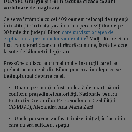
DGASPC Giurgiu și i-ar fi făcut să creadă că sunt
vorbitoare de maghiară.
Ce se va întâmpla cu cei 409 oameni relocați de urgență
în instituții din toată țara în urma perchezițiilor de pe
30 iunie din județul Bihor,
care au vizat o rețea de
exploatare a persoanelor vulnerabile
? Mulți dintre ei au
fost transferați doar cu o brățară cu nume, fără alte acte,
la sute de kilometri depărtare.
PressOne a discutat cu mai multe instituții care i-au
preluat pe oamenii din Bihor, pentru a înțelege ce se
întâmplă mai departe cu ei.
Doar o persoană a fost preluată de aparținători,
conform președintei Autorității Naționale pentru
Protecția Drepturilor Persoanelor cu Dizabilități
(ANPDPD), Alexandra-Ana-Maria Zară.
Unele persoane au fost trimise, inițial, în locuri în
care nu era suficient spațiu.