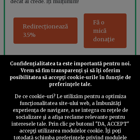
decât ai crede. Îți mulțumim!
Fă o
Redirecționează
mică
3.5%
donație
Confidenţialitatea ta este importantă pentru noi.
Share this
Vrem să fim transparenţi și să îţi oferim
posibilitatea să accepţi cookie-urile în funcţie de
preferinţele tale.
De ce cookie-uri? Le utilizăm pentru a optimiza
funcţionalitatea site-ului web, a îmbunătăţi
experienţa de navigare, a se integra cu reţele de
©
2026
PressOne.ro
socializare şi a afişa reclame relevante pentru
interesele tale. Prin clic pe butonul "DA, ACCEPT"
RSS
Newslettere
Despre noi
Politica editorială
accepţi utilizarea modulelor cookie. Îţi poţi
totodată schimba preferinţele privind modulele