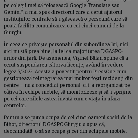
pe colegii mei să folosească Google Translate sau
Gemini”, a mai spus directorul care a cerut ajutorul
instituțiilor centrale să-i găsească o persoană care să
poată facilita comunicarea cu cei cinci oameni de la
Giurgiu.
În ceea ce privește personalul din subordinea lui, nici
aici nu stă prea bine, la fel ca majoritatea DGASPC-
urilor din țară. De asemenea, Vișinel Bălan spune că a
cerut suspendarea câtorva licențe, având în vedere
legea 7/2023. Acesta a povestit pentru PressOne cum
gestionează reintegrarea mai multor foști rezidenți din
centre – nu a concediat personal, ci i-a reorganizat pe
câțiva în echipe mobile, să monitorizeze și să-i sprijine
pe cei care zilele astea învață cum e viața în afara
centrelor.
Pentru a se putea ocupa de cei cinci oameni sosiți de la
Bihor, directorul DGASPC Giurgiu a spus că,
deocamdată, o să se ocupe și cei din echipele mobile.