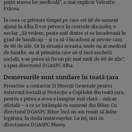
puțin starea lor medicală”, a mai explicat Valentin
Frăcea.
În ceea ce privește timpul pe care cei 60 de oameni
ajunși în Alba îl vor petrece în centrele din județ, e
neclar. „Să vedem, poate unii dintre ei se încadrează în
grad de handicap – și ca să-l încadrezi ai nevoie cam
de 60 de zile. Or în situația aceasta, unde nu ai medicul
de familie, nu ai primăria care să-ți facă anchetă
socială, s-ar putea să fie un pic mai mult de 60 de zile”,
a spus directorul DGASPC Alba.
Demersurile sunt similare în toată țara
PressOne a contactat 11 Direcții Generale pentru
Asistență Socială și Protecție a Copilului din toată țara,
pentru a putea a avea o imagine mai clară – măcar
oficială – a ce se întâmplă cu oamenii din Bihor. Cu
directorul DGASPC Bihor încă nu am reușit să luăm
legătura, în ciuda insistențelor. La fel, nici cu
directoarea DGASPC Mureș.