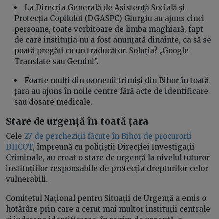
La Direcția Generală de Asistență Socială și
Protecția Copilului (DGASPC) Giurgiu au ajuns cinci
persoane, toate vorbitoare de limba maghiară, fapt
de care instituția nu a fost anunțată dinainte, ca să se
poată pregăti cu un traducător. Soluția? „Google
Translate sau Gemini”.
Foarte mulți din oamenii trimiși din Bihor în toată
țara au ajuns în noile centre fără acte de identificare
sau dosare medicale.
Stare de urgență în toată țara
Cele
27 de percheziții făcute în Bihor de procurorii
DIICOT
, împreună cu polițiștii Direcției Investigații
Criminale, au creat o stare de urgență la nivelul tuturor
instituțiilor responsabile de protecția drepturilor celor
vulnerabili.
Comitetul Național pentru Situații de Urgență a emis o
hotărâre prin care a cerut mai multor instituții centrale