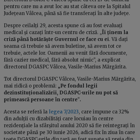
pentru care nu a avut loc au stat câteva ore la Spitalul
Județean Vâlcea, până să fie transferați în alte județe.
Despre ceilalți 29, acesta spune că au fost evaluați
medical și cazați într-un centru de criză. „
Îi ținem la
criză până hotărăște Guvernul ce face cu ei
. Vă dați
seama că trebuie să avem buletine, să avem tot ce
trebuie, actele lor. Oamenii au venit fără documente,
fără cazier medical, fără absolut nimic”, a explicat
directorul DGASPC Vâlcea, Vasile-Marius Mărgărita.
Tot directorul DGASPC Vâlcea, Vasile-Marius Mărgărita,
mai ridică o problemă:
„
Pe fondul legii
dezinstituționalizării, DGASPC-urile nu pot să
primească persoane în centre
”
.
Acesta se referă la
legea 7/2023
, care impune ca 32%
din adulții cu dizabilități care locuiau în centre
rezidențiale la sfârșitul anului 2020 să fie reintegrați în
societate până pe 30 iunie 2026, adică fix în ziua în care
toate DGASPC-urile din țară au fost sunate să preia din