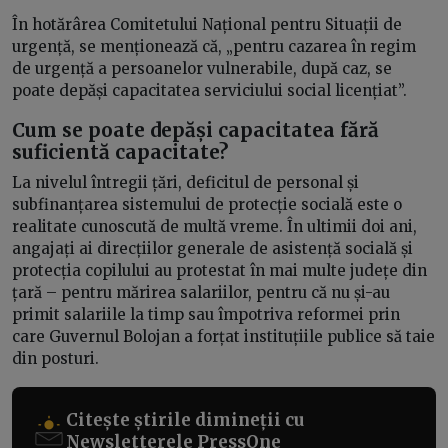
În hotărârea Comitetului Național pentru Situații de
urgență, se menționează că, „pentru cazarea în regim
de urgență a persoanelor vulnerabile, după caz, se
poate depăși capacitatea serviciului social licențiat”.
Cum se poate depăși capacitatea fără
suficientă capacitate?
La nivelul întregii țări, deficitul de personal și
subfinanțarea sistemului de protecție socială este o
realitate cunoscută de multă vreme. În ultimii doi ani,
angajați ai direcțiilor generale de asistență socială și
protecția copilului au protestat în mai multe județe din
țară – pentru mărirea salariilor, pentru că nu și-au
primit salariile la timp sau împotriva reformei prin
care Guvernul Bolojan a forțat instituțiile publice să taie
din posturi.
Citește știrile dimineții cu
Newsletterele PressOne