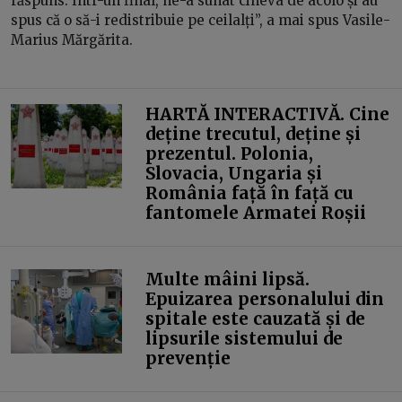
răspuns. Într-un final, ne-a sunat cineva de acolo și au
spus că o să-i redistribuie pe ceilalți”, a mai spus Vasile-
Marius Mărgărita.
HARTĂ INTERACTIVĂ. Cine
deține trecutul, deține și
prezentul. Polonia,
Slovacia, Ungaria și
România față în față cu
fantomele Armatei Roșii
Multe mâini lipsă.
Epuizarea personalului din
spitale este cauzată și de
lipsurile sistemului de
prevenție