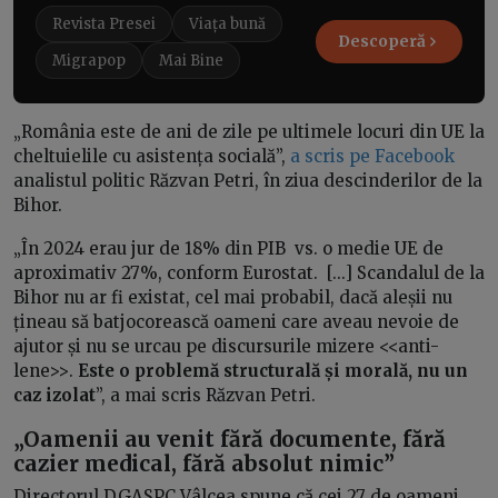
Revista Presei
Viața bună
Descoperă
Migrapop
Mai Bine
„România este de ani de zile pe ultimele locuri din UE la
cheltuielile cu asistența socială”,
a scris pe Facebook
analistul politic Răzvan Petri, în ziua descinderilor de la
Bihor.
„În 2024 erau jur de 18% din PIB vs. o medie UE de
aproximativ 27%, conform Eurostat. [...] Scandalul de la
Bihor nu ar fi existat, cel mai probabil, dacă aleșii nu
țineau să batjocorească oameni care aveau nevoie de
ajutor și nu se urcau pe discursurile mizere <<anti-
lene>>.
Este o problemă structurală și morală, nu un
caz izolat
”, a mai scris Răzvan Petri.
„
Oamenii au venit fără documente, fără
cazier medical, fără absolut nimic
”
Directorul DGASPC Vâlcea spune că cei 27 de oameni