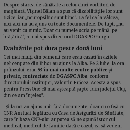
Despre starea de sănătate a celor cinci vorbitori de
maghiară, Vișinel Bălan a spus că dizabilitățile lor sunt
fizice, iar „neuropsihic sunt bine”. La fel ca la Vâlcea,
nici aici nu au ajuns cu toate documentele. De fapt, „nu
au venit cu nimic. Doar cu numele scris pe mână, pe
brățărică”, a mai spus directorul DGASPC Giurgiu.
Evaluările pot dura peste două luni
Cei mai mulți din oamenii care erau cazați în azilele
nelicențiate din Bihor au ajuns la Alba. Pe 2 iulie, la ora
prânzului, erau
53 în mai multe centre publice și
private, contractate de DGASPC Alba
, conform
directorului instituției, Valentin Frăcea. Acesta a spus
pentru PressOne că mai așteaptă șapte „din județul Cluj,
din ce am înțeles”.
„Și la noi au ajuns unii fără documente, doar cu o fișă cu
CNP. Am luat legătura cu Casa de Asigurări de Sănătate,
care în baza CNP-ului ar putea să ne spună istoricul
medical, medicul de familie dacă e cazul, ca să vedem