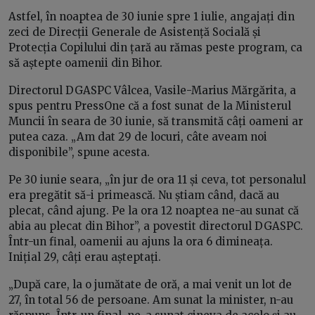
Astfel, în noaptea de 30 iunie spre 1 iulie, angajați din
zeci de Direcții Generale de Asistență Socială și
Protecția Copilului din țară au rămas peste program, ca
să aștepte oamenii din Bihor.
Directorul DGASPC Vâlcea, Vasile-Marius Mărgărita, a
spus pentru PressOne că a fost sunat de la Ministerul
Muncii în seara de 30 iunie, să transmită câți oameni ar
putea caza. „Am dat 29 de locuri, câte aveam noi
disponibile”, spune acesta.
Pe 30 iunie seara, „în jur de ora 11 și ceva, tot personalul
era pregătit să-i primească. Nu știam când, dacă au
plecat, când ajung. Pe la ora 12 noaptea ne-au sunat că
abia au plecat din Bihor”, a povestit directorul DGASPC.
Într-un final, oamenii au ajuns la ora 6 dimineața.
Inițial 29, câți erau așteptați.
„După care, la o jumătate de oră, a mai venit un lot de
27, în total 56 de persoane. Am sunat la minister, n-au