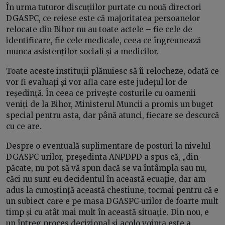
În urma tuturor discuțiilor purtate cu nouă directori
DGASPC, ce reiese este că majoritatea persoanelor
relocate din Bihor nu au toate actele – fie cele de
identificare, fie cele medicale, ceea ce îngreunează
munca asistenților sociali și a medicilor.
Toate aceste instituții plănuiesc să îi relocheze, odată ce
vor fi evaluați și vor afla care este județul lor de
reședință. În ceea ce privește costurile cu oamenii
veniți de la Bihor, Ministerul Muncii a promis un buget
special pentru asta, dar până atunci, fiecare se descurcă
cu ce are.
Despre o eventuală suplimentare de posturi la nivelul
DGASPC-urilor, președinta ANPDPD a spus că, „din
păcate, nu pot să vă spun dacă se va întâmpla sau nu,
căci nu sunt eu decidentul în această ecuație, dar am
adus la cunoștință această chestiune, tocmai pentru că e
un subiect care e pe masa DGASPC-urilor de foarte mult
timp și cu atât mai mult în această situație. Din nou, e
un întreg proces decizional și acolo voința este a