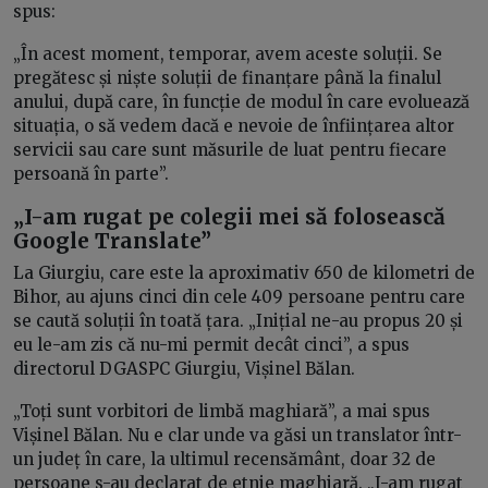
spus:
„În acest moment, temporar, avem aceste soluții. Se
pregătesc și niște soluții de finanțare până la finalul
anului, după care, în funcție de modul în care evoluează
situația, o să vedem dacă e nevoie de înființarea altor
servicii sau care sunt măsurile de luat pentru fiecare
persoană în parte”.
„I-am rugat pe colegii mei să folosească
Google Translate”
La Giurgiu, care este la aproximativ 650 de kilometri de
Bihor, au ajuns cinci din cele 409 persoane pentru care
se caută soluții în toată țara. „Inițial ne-au propus 20 și
eu le-am zis că nu-mi permit decât cinci”, a spus
directorul DGASPC Giurgiu, Vișinel Bălan.
„Toți sunt vorbitori de limbă maghiară”, a mai spus
Vișinel Bălan. Nu e clar unde va găsi un translator într-
un județ în care, la ultimul recensământ, doar 32 de
persoane s-au declarat de etnie maghiară. „I-am rugat