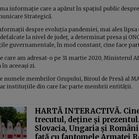
ma informație care a apărut în spațiul public despre
unicare Strategică.
informații despre evoluția pandemiei, mai ales lipsa
 defalcate la nivel de județ, a determinat presa și ON
ățile guvernamentale, în mod constant, cine face par
pe care am adresat-o pe 31 martie 2020, Ministerul A
în aceeași zi.
e numele membrilor Grupului, Biroul de Presă al M
ar instituțiile din care fac parte membrii entității.
HARTĂ INTERACTIVĂ. Cine
trecutul, deține și prezentul
Slovacia, Ungaria și România
față cu fantomele Armatei R