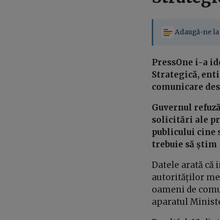
Adaugă-ne la 
PressOne i-a id
Strategică, enti
comunicare des
Guvernul refuză
solicitări ale p
publicului cine
trebuie să știm
Datele arată că 
autorităților med
oameni de comuni
aparatul Ministe