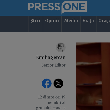
Știri
Opinii
Mediu
Viața
Oraș
Emilia Şercan
Senior Editor
12 dintre cei 19
membri ai
grupului condus