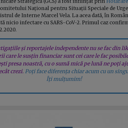
care Strategică (GCS) a fost înființat prin
Hotărâre
omitetului Național pentru Situații Speciale de Urge
strul de Interne Marcel Vela. La acea dată, în Român
ă nicio infectare cu SARS-CoV-2. Primul caz confirm
02.2020.
tigațiile și reportajele independente nu se fac din lik
rii care le susțin financiar sunt cei care le fac posibil
ești presa noastră, cu o sumă mică pe lună ne poți aj
cât crezi.
Poți face diferența chiar acum cu un singu
Îți mulțumim!