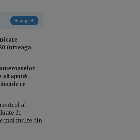
Adaugă ★
unicare
020 întreaga
 numeroaselor
e, să spună
 decide ce
.
control al
 luate de
le mai multe din