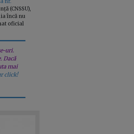
a nr.
nță (CNSSU),
ia încă nu
at oficial
e-uri.
e. Dacă
uta mai
r click!