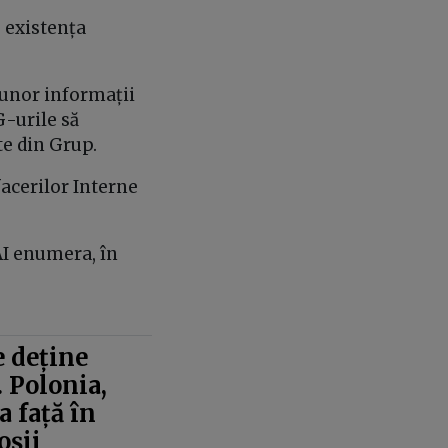
 existența
 unor informații
G-urile să
te din Grup.
facerilor Interne
AI enumera, în
 deține
. Polonia,
 față în
oșii