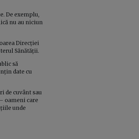
te. De exemplu,
lică nu au niciun
oarea Direcției
terul Sănătății.
ublic să
nțin date cu
ri de cuvânt sau
e – oameni care
țiile unde