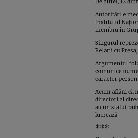
De altfel, 12 di
Autoritățile me
Institutul Națio
membru în Grup
Singurul repreze
Relații cu Presa
Argumentul folos
comunice numele
caracter person
Acum aflăm că m
directori ai dir
au un statut pub
lucrează.
***