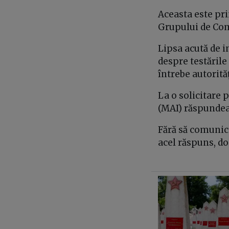
Aceasta este pri
Grupului de Com
Lipsa acută de 
despre testările
întrebe autorit
La o solicitare 
(MAI) răspundea 
Fără să comunic
acel răspuns, do