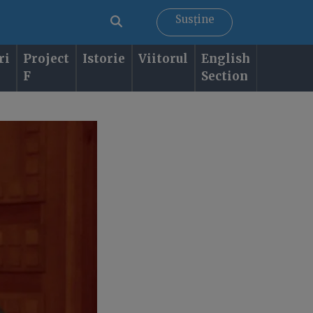
Susține
ri
Project
Istorie
Viitorul
English
F
Section