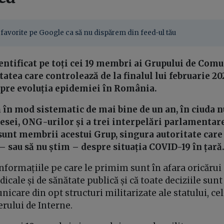
favorite pe Google ca să nu dispărem din feed-ul tău
entificat pe toți cei 19 membri ai Grupului de Com
tatea care controlează de la finalul lui februarie 2
pre evoluția epidemiei în România.
 în mod sistematic de mai bine de un an, în ciuda
resei, ONG-urilor și a trei interpelări parlamentar
 sunt membrii acestui Grup, singura autoritate care
 – sau să nu știm – despre situația COVID-19 în țară
informațiile pe care le primim sunt în afara oricărui 
icale și de sănătate publică și că toate deciziile sunt
care din opt structuri militarizate ale statului, ce
rului de Interne.