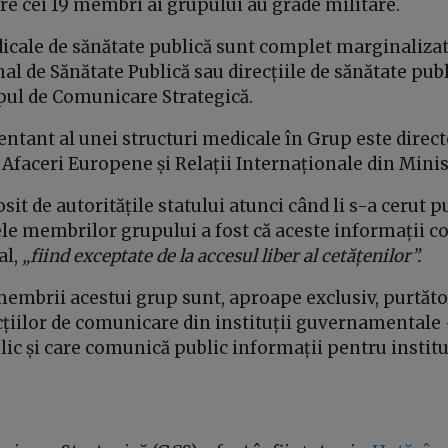
ntre cei 19 membri ai grupului au grade militare.
dicale de sănătate publică sunt complet marginaliza
nal de Sănătate Publică sau direcțiile de sănătate pub
ul de Comunicare Strategică.
ntant al unei structuri medicale în Grup este direct
, Afaceri Europene și Relații Internaționale din Minis
it de autoritățile statului atunci când li s-a cerut p
 membrilor grupului a fost că aceste informații co
al,
„fiind exceptate de la accesul liber al cetățenilor”.
embrii acestui grup sunt, aproape exclusiv, purtăto
ecțiilor de comunicare din instituții guvernamental
lic și care comunică public informații pentru institu