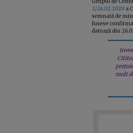
Grupul de Comuni
2/24.02.2020
a C
semnată de mini
fusese confirmat
datează din 26.
Inves
Citito
prețui
mult de