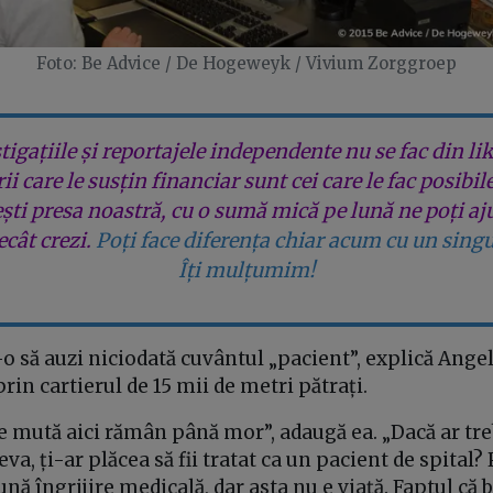
Foto: Be Advice / De Hogeweyk / Vivium Zorggroep
tigațiile și reportajele independente nu se fac din lik
rii care le susțin financiar sunt cei care le fac posibil
ești presa noastră, cu o sumă mică pe lună ne poți aj
cât crezi.
Poți face diferența chiar acum cu un singu
Îți mulțumim!
să auzi niciodată cuvântul „pacient”, explică Angel
prin cartierul de 15 mii de metri pătrați.
 mută aici rămân până mor”, adaugă ea. „Dacă ar treb
eva, ți-ar plăcea să fii tratat ca un pacient de spital?
nă îngrijire medicală, dar asta nu e viață. Faptul că b