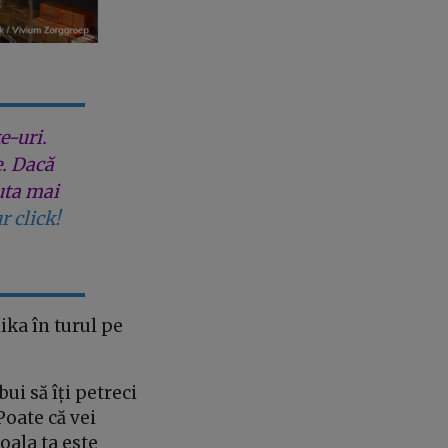
e-uri.
e. Dacă
uta mai
r click!
ika în turul pe
ui să îți petreci
 Poate că vei
oala ta este