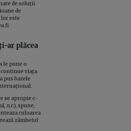
mare de soluții
lioane de
lor este
a fi
ți-ar plăcea
a le pune o
i continue viața
 a pus bazele
internațional.
re se apropie c-
, n.r.
), spune,
enteaza culoarea
drează zâmbetul