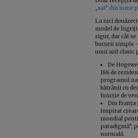
Doar recepția de 
„sat” din lume 
La nici douăzec
model de îngriji
sigur, dar cât s
bucurii simple – 
unui azil clasic
De Hogeweyk
188 de reziden
programul naț
bătrânii cu de
funcție de ve
Din Franța 
inspirat crear
mondial pent
paradigmă”, pe
normală.