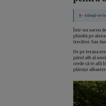
Adaugă-ne la 
Într-un sacou de
plimbă pe aleea 
trecător. Sau
bu
De pe terasa res
părul alb al une
crede că te afli 
plăcuțe albastre