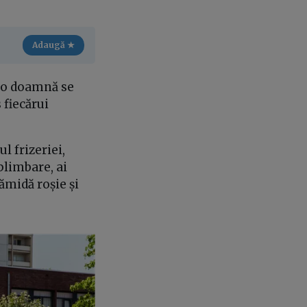
Adaugă ★
, o doamnă se
 fiecărui
l frizeriei,
plimbare, ai
rămidă roșie și