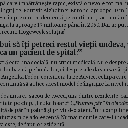
pă care îmbătrânește rapid, există o nevoie tot mai 
 îngrijire. Potrivit Alzheimer Europe, aproape 10 mi
esc în prezent cu demență pe continent, iar numărul 
ngă la aproape 19 milioane până în 2050. Dar ar pute
 precum Hogeweyk soluția?
bui să îți petreci restul vieții undeva, 
t ca un pacient de spital?”
ră este una socială, nu strict medicală. Nu e despre 
ților bazată pe boala lor, ci despre a le da șansa să-ș
 Angelika Fodor, consilieră la Be Advice, echipa care
e continuă să aplice acest model de îngrijire la nivel 
e doamna cu sacou de tweed, una dintre rezidente, ca
itate pe chip. „Leuke haare” (
„Frumos păr” în olandeză
iță de păr în palmă și privind-o atent. Îmi complim
entuziasm de adolescentă. Numai ridurile care-i înca
a este, de fapt, o rezidentă.