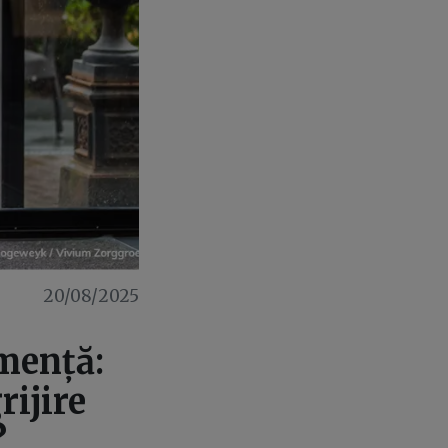
20/08/2025
emență:
ijire
?