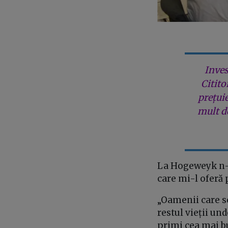
Inves
Citito
prețui
mult de
La Hogeweyk n-o 
care mi-l oferă 
„Oamenii care se
restul vieții und
primi cea mai bu