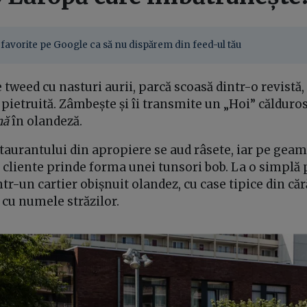
favorite pe Google ca să nu dispărem din feed-ul tău
 tweed cu nasturi aurii, parcă scoasă dintr-o revistă
pietruită. Zâmbește și îi transmite un „Hoi” călduros
nă
în olandeză.
taurantului din apropiere se aud râsete, iar pe geamu
i cliente prinde forma unei tunsori bob. La o simplă 
într-un cartier obișnuit olandez, cu case tipice din că
 cu numele străzilor.