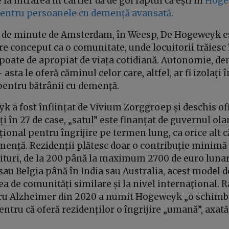
la intrarea în cartier dă de gol faptul că ești în
Hoge
pentru persoanele cu demență avansată
.
i de minute de Amsterdam, în Weesp, De Hogeweyk e
re conceput ca o comunitate, unde locuitorii trăies
e poate de apropiat de viața cotidiană. Autonomie, de
asta le oferă căminul celor care, altfel, ar fi izolați î
 pentru bătrânii cu demență.
 a fost înființat de Vivium Zorggroep și deschis ofi
ți în 27 de case, „satul” este finanțat de guvernul ol
ional pentru îngrijire pe termen lung, ca orice alt
mență. Rezidenții plătesc doar o contribuție minimă 
nituri, de la 200 până la maximum 2700 de euro lunar
sau Belgia până în India sau Australia, acest model de
ea de comunități similare și la nivel internațional. 
ru Alzheimer din 2020 a numit Hogeweyk „o schimb
ntru că oferă rezidenților o îngrijire „umană”, axată