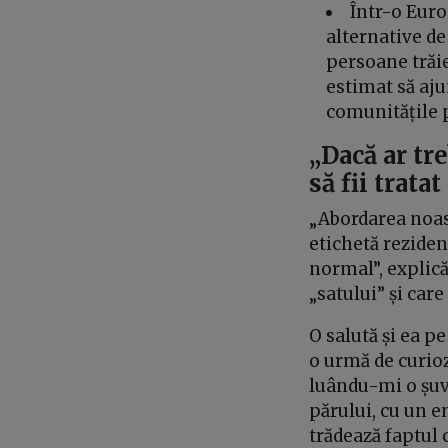
Într-o Euro
alternative de
persoane trăi
estimat să aju
comunitățile
„Dacă ar tre
să fii trata
„Abordarea noast
etichetă reziden
normal”, explică
„satului” și car
O salută și ea p
o urmă de curioz
luându-mi o șuv
părului, cu un 
trădează faptul c