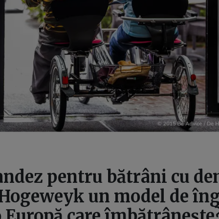
andez pentru bătrâni cu d
 Hogeweyk un model de îngr
o Europă care îmbătrânește