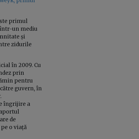
weyk, primul
ste primul
c într-un mediu
mnitate și
ntre zidurile
cial în 2009. Cu
andez prin
 cămin pentru
către guvern, în
.
 îngrijire a
Raportul
are de
 pe o viață