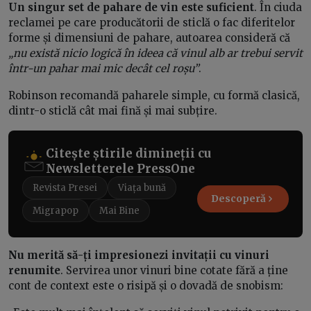
Un singur set de pahare de vin este suficient
. În ciuda
reclamei pe care producătorii de sticlă o fac diferitelor
forme și dimensiuni de pahare, autoarea consideră că
„nu există nicio logică în ideea că vinul alb ar trebui servit
într-un pahar mai mic decât cel roșu”
.
Robinson recomandă paharele simple, cu formă clasică,
dintr-o sticlă cât mai fină și mai subțire.
Citește știrile dimineții cu
Newsletterele PressOne
Revista Presei
Viața bună
Descoperă
Migrapop
Mai Bine
Nu merită să-ți impresionezi invitații cu vinuri
renumite
. Servirea unor vinuri bine cotate fără a ține
cont de context este o risipă și o dovadă de snobism: