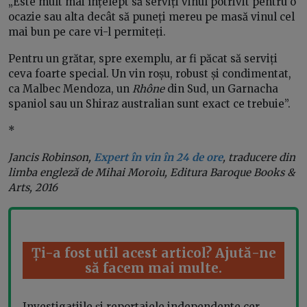
„Este mult mai înțelept să serviți vinul potrivit pentru o
ocazie sau alta decât să puneți mereu pe masă vinul cel
mai bun pe care vi-l permiteți.
Pentru un grătar, spre exemplu, ar fi păcat să serviți
ceva foarte special. Un vin roșu, robust și condimentat,
ca Malbec Mendoza, un
Rhône
din Sud, un Garnacha
spaniol sau un Shiraz australian sunt exact ce trebuie”.
*
Jancis Robinson,
Expert în vin în 24 de ore
, traducere din
limba engleză de Mihai Moroiu, Editura Baroque Books &
Arts, 2016
Ți-a fost util acest articol? Ajută-ne
să facem mai multe.
Investigațiile și reportajele independente cer