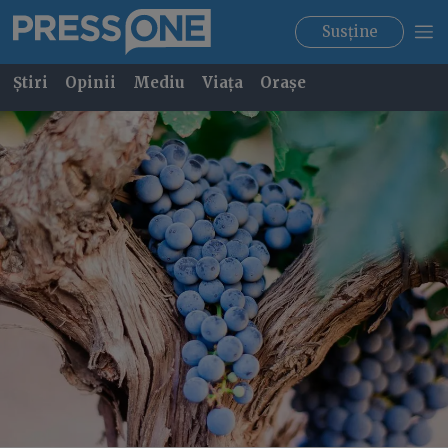
Susține
Știri
Opinii
Mediu
Viața
Orașe