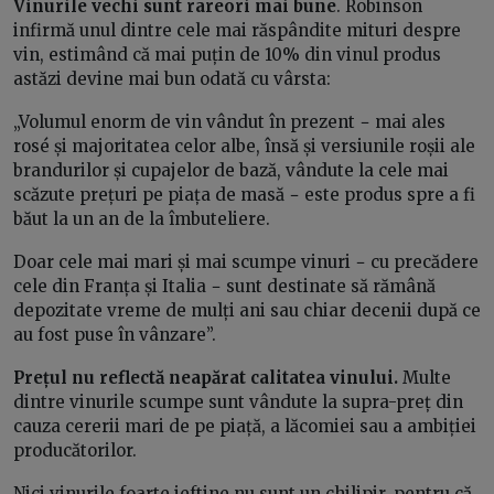
Vinurile vechi sunt rareori mai bune
. Robinson
infirmă unul dintre cele mai răspândite mituri despre
vin, estimând că mai puțin de 10% din vinul produs
astăzi devine mai bun odată cu vârsta:
„Volumul enorm de vin vândut în prezent − mai ales
rosé și majoritatea celor albe, însă și versiunile roșii ale
brandurilor și cupajelor de bază, vândute la cele mai
scăzute prețuri pe piața de masă − este produs spre a fi
băut la un an de la îmbuteliere.
Doar cele mai mari și mai scumpe vinuri − cu precădere
cele din Franța și Italia − sunt destinate să rămână
depozitate vreme de mulți ani sau chiar decenii după ce
au fost puse în vânzare”.
Prețul nu reflectă neapărat calitatea vinului.
Multe
dintre vinurile scumpe sunt vândute la supra-preț din
cauza cererii mari de pe piață, a lăcomiei sau a ambiției
producătorilor.
Nici vinurile foarte ieftine nu sunt un chilipir, pentru că