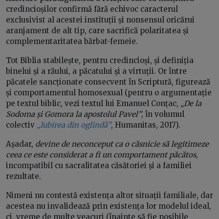
credincioșilor confirmă fără echivoc caracterul
exclusivist al acestei instituții și nonsensul oricărui
aranjament de alt tip, care sacrifică polaritatea și
complementaritatea bărbat-femeie.
Tot Biblia stabilește, pentru credincioși, și definiția
binelui și a răului, a păcatului și a virtuții. Or între
păcatele sancționate consecvent în Scriptură, figurează
și comportamentul homosexual (pentru o argumentație
pe textul biblic, vezi textul lui Emanuel Conțac,
„De la
Sodoma și Gomora la apostolul Pavel”
, în volumul
colectiv
„Iubirea din oglindă”
, Humanitas, 2017).
Așadar,
devine de neconceput ca o căsnicie să legitimeze
ceea ce este considerat a fi un comportament păcătos
,
incompatibil cu sacralitatea căsătoriei și a familiei
rezultate.
Nimeni nu contestă existența altor situații familiale, dar
acestea nu invalidează prin existența lor modelul ideal,
ci, vreme de multe veacuri (înainte să fie posibile