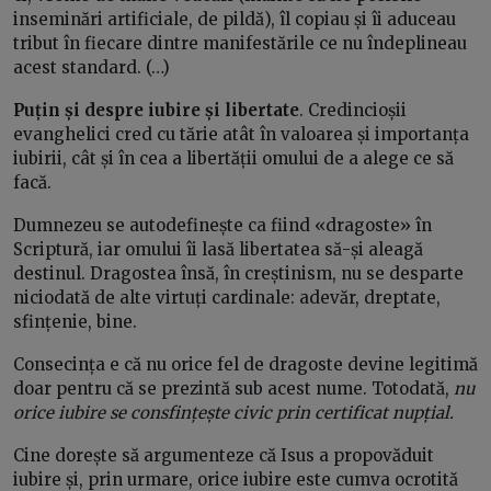
inseminări artificiale, de pildă), îl copiau și îi aduceau
tribut în fiecare dintre manifestările ce nu îndeplineau
acest standard. (…)
Puțin și despre iubire și libertate
. Credincioșii
evanghelici cred cu tărie atât în valoarea și importanța
iubirii, cât și în cea a libertății omului de a alege ce să
facă.
Dumnezeu se autodefinește ca fiind «dragoste» în
Scriptură, iar omului îi lasă libertatea să-și aleagă
destinul. Dragostea însă, în creștinism, nu se desparte
niciodată de alte virtuți cardinale: adevăr, dreptate,
sfințenie, bine.
Consecința e că nu orice fel de dragoste devine legitimă
doar pentru că se prezintă sub acest nume. Totodată,
nu
orice iubire se consfințește civic prin certificat nupțial.
Cine dorește să argumenteze că Isus a propovăduit
iubire și, prin urmare, orice iubire este cumva ocrotită