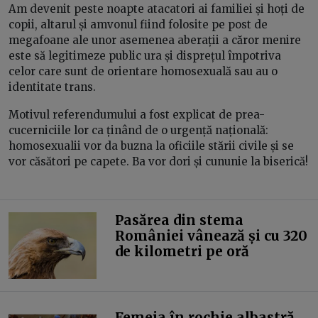
Am devenit peste noapte atacatori ai familiei și hoți de
copii, altarul și amvonul fiind folosite pe post de
megafoane ale unor asemenea aberații a căror menire
este să legitimeze public ura și disprețul împotriva
celor care sunt de orientare homosexuală sau au o
identitate trans.
Motivul referendumului a fost explicat de prea-
cucerniciile lor ca ținând de o urgență națională:
homosexualii vor da buzna la oficiile stării civile și se
vor căsători pe capete. Ba vor dori și cununie la biserică!
Pasărea din stema
României vânează și cu 320
de kilometri pe oră
Femeia în rochie albastră