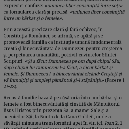
expresiei confuze:
«uniunea liber consimţită între soţi»
,
cu formularea clară şi precisă:
«uniunea liber consimţită
între un bărbat şi o femeie»
.
Prin această precizare clară şi fără echivoc, în
Constituţia României, se afirmă, se apără şi se
promovează familia ca instituţie umană fundamentală
creată şi binecuvântată de Dumnezeu pentru creşterea
şi perpetuarea umanității, potrivit cuvintelor Sfintei
Scripturi:
«Şi a făcut Dumnezeu pe om după chipul Său;
după chipul lui Dumnezeu l-a făcut; a făcut bărbat şi
femeie. Şi Dumnezeu i-a binecuvântat zicând: Creşteţi şi
vă înmulţiţi şi umpleţi pământul şi-l stăpâniţi!»
(Facere 1,
27-28).
Această familie bazată pe căsătoria între un bărbat şi o
femeie a fost binecuvântată şi cinstită de Mântuitorul
Iisus Hristos prin prezenţa Sa, a mamei Sale şi a
ucenicilor Săi, la Nunta de la Cana Galileii, unde a
săvârşit minunea transformării apei în vin (cf.
Ioan
2, 1-