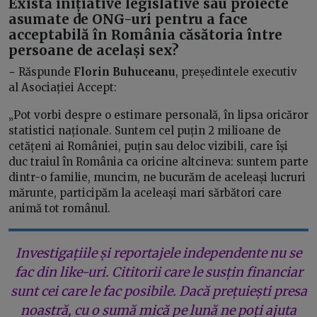
Există inițiative legislative sau proiecte
asumate de ONG-uri pentru a face
acceptabilă în România căsătoria între
persoane de același sex?
− Răspunde
Florin Buhuceanu
, președintele executiv
al Asociației Accept:
„Pot vorbi despre o estimare personală, în lipsa oricăror
statistici naționale. Suntem cel puțin 2 milioane de
cetățeni ai României, puțin sau deloc vizibili, care își
duc traiul în România ca oricine altcineva: suntem parte
dintr-o familie, muncim, ne bucurăm de aceleași lucruri
mărunte, participăm la aceleași mari sărbători care
animă tot românul.
Investigațiile și reportajele independente nu se
fac din like-uri. Cititorii care le susțin financiar
sunt cei care le fac posibile. Dacă prețuiești presa
noastră, cu o sumă mică pe lună ne poți ajuta