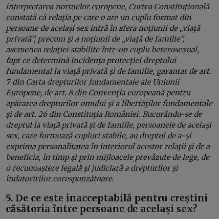
interpretarea normelor europene, Curtea Constituţională
constată că relaţia pe care o are un cuplu format din
persoane de acelaşi sex intră în sfera noţiunii de „viaţă
privată”, precum şi a noţiunii de „viaţă de familie”,
asemenea relaţiei stabilite într-un cuplu heterosexual,
fapt ce determină incidenţa protecţiei dreptului
fundamental la viaţă privată şi de familie, garantat de art.
7 din Carta drepturilor fundamentale ale Uniunii
Europene, de art. 8 din Convenţia europeană pentru
apărarea drepturilor omului şi a libertăţilor fundamentale
şi de art. 26 din Constituţia României. Bucurându-se de
dreptul la viaţă privată şi de familie, persoanele de acelaşi
sex, care formează cupluri stabile, au dreptul de a-şi
exprima personalitatea în interiorul acestor relaţii şi de a
beneficia, în timp şi prin mijloacele prevăzute de lege, de
o recunoaştere legală şi judiciară a drepturilor şi
îndatoririlor corespunzătoare
.
5. De ce este inacceptabilă pentru creștini
căsătoria între persoane de același sex?