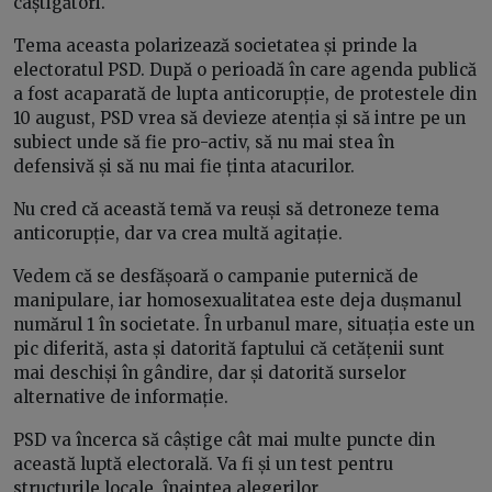
câștigători.
Tema aceasta polarizează societatea și prinde la
electoratul PSD. După o perioadă în care agenda publică
a fost acaparată de lupta anticorupție, de protestele din
10 august, PSD vrea să devieze atenția și să intre pe un
subiect unde să fie pro-activ, să nu mai stea în
defensivă și să nu mai fie ținta atacurilor.
Nu cred că această temă va reuși să detroneze tema
anticorupție, dar va crea multă agitație.
Vedem că se desfășoară o campanie puternică de
manipulare, iar homosexualitatea este deja dușmanul
numărul 1 în societate. În urbanul mare, situația este un
pic diferită, asta și datorită faptului că cetățenii sunt
mai deschiși în gândire, dar și datorită surselor
alternative de informație.
PSD va încerca să câștige cât mai multe puncte din
această luptă electorală. Va fi și un test pentru
structurile locale, înaintea alegerilor