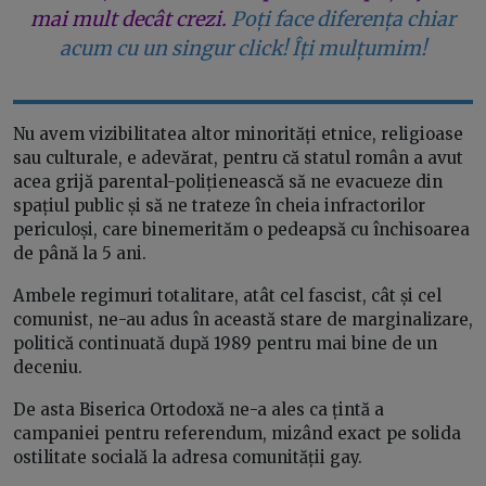
mai mult decât crezi.
Poți face diferența chiar
acum cu un singur click! Îți mulțumim!
Nu avem vizibilitatea altor minorități etnice, religioase
sau culturale, e adevărat, pentru că statul român a avut
acea grijă parental-polițienească să ne evacueze din
spațiul public și să ne trateze în cheia infractorilor
periculoși, care binemerităm o pedeapsă cu închisoarea
de până la 5 ani.
Ambele regimuri totalitare, atât cel fascist, cât și cel
comunist, ne-au adus în această stare de marginalizare,
politică continuată după 1989 pentru mai bine de un
deceniu.
De asta Biserica Ortodoxă ne-a ales ca țintă a
campaniei pentru referendum, mizând exact pe solida
ostilitate socială la adresa comunității gay.