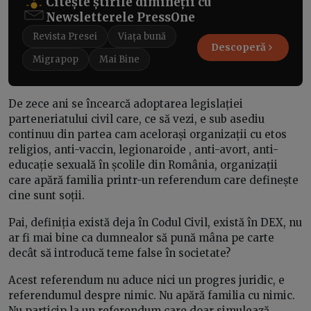
Citește știrile dimineții cu
Newsletterele PressOne
Revista Presei
Viața bună
Descoperă
Migrapop
Mai Bine
De zece ani se încearcă adoptarea legislației
parteneriatului civil care, ce să vezi, e sub asediu
continuu din partea cam acelorași organizații cu etos
religios, anti-vaccin, legionaroide , anti-avort, anti-
educație sexuală în școlile din România, organizații
care apără familia printr-un referendum care definește
cine sunt soții.
Pai, definiția există deja în Codul Civil, există în DEX, nu
ar fi mai bine ca dumnealor să pună mâna pe carte
decât să introducă teme false în societate?
Acest referendum nu aduce nici un progres juridic, e
referendumul despre nimic. Nu apără familia cu nimic.
Nu particip la un referendum care doar simulează