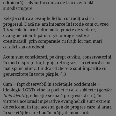
odinioară), salvând-o cumva de la o eventuală
autodistrugere.
Relația critică a evanghelicilor cu tradiția și cu
progresul. Dacă ne-am întoarce în istorie cam cu vreo
3-4 secole în urmă, din multe puncte de vedere,
evanghelicii ar fi părut niște «progresiști» ai
creștinătății, prin comparație cu frații lor mai mari
catolici sau ortodocși.
Acum sunt considerați, pe drept cuvânt, conservatori și,
în mod disprețuitor, bigoți, retrograzi – o retorică ce nu
mai spune nimic, fiindcă etichetele sunt împărțite cu
generozitate în toate părțile. (…)
Cum – fapt observabil în societățile occidentale –
ideologia LGBT+ vine la pachet cu alte subiecte (
gender
fluid identity
, educație sexuală progresistă etc.), în
virtutea acelorași imperative evanghelicii sunt extrem
de reticenți în fața acestui gen de progres care-și arată,
în societățile care l-au îmbrățișat, minusurile.