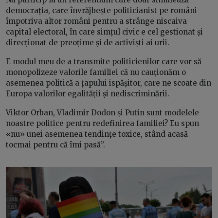
democrația, care învrăjbește politicianist pe români
împotriva altor români pentru a strânge niscaiva
capital electoral, în care simțul civic e cel gestionat și
direcționat de preoțime și de activiști ai urii.
E modul meu de a transmite politicienilor care vor să
monopolizeze valorile familiei că nu cauționăm o
asemenea politică a țapului ispășitor, care ne scoate din
Europa valorilor egalității și nediscriminării.
Viktor Orban, Vladimir Dodon și Putin sunt modelele
noastre politice pentru redefinirea familiei? Eu spun
«nu» unei asemenea tendințe toxice, stând acasă
tocmai pentru că îmi pasă”.