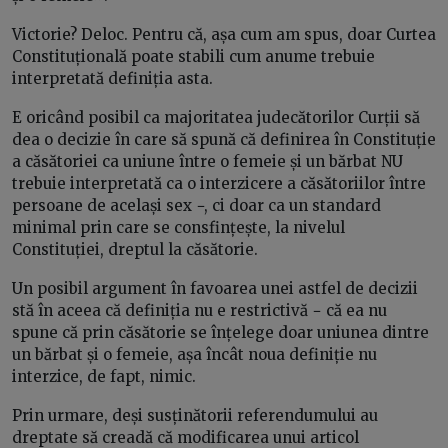
Victorie? Deloc. Pentru că, așa cum am spus, doar Curtea
Constituțională poate stabili cum anume trebuie
interpretată definiția asta.
E oricând posibil ca majoritatea judecătorilor Curții să
dea o decizie în care să spună că definirea în Constituție
a căsătoriei ca uniune între o femeie și un bărbat NU
trebuie interpretată ca o interzicere a căsătoriilor între
persoane de același sex −, ci doar ca un standard
minimal prin care se consfințește, la nivelul
Constituției, dreptul la căsătorie.
Un posibil argument în favoarea unei astfel de decizii
stă în aceea că definiția nu e restrictivă − că ea nu
spune că prin căsătorie se înțelege doar uniunea dintre
un bărbat și o femeie, așa încât noua definiție nu
interzice, de fapt, nimic.
Prin urmare, deși susținătorii referendumului au
dreptate să creadă că modificarea unui articol