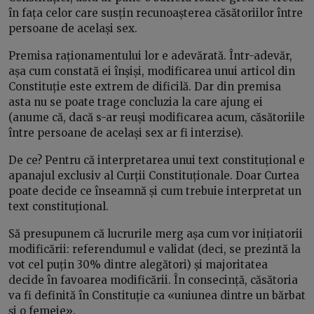
în fața celor care susțin recunoașterea căsătoriilor între
persoane de același sex.
Premisa raționamentului lor e adevărată. Într-adevăr,
așa cum constată ei înșiși, modificarea unui articol din
Constituție este extrem de dificilă. Dar din premisa
asta nu se poate trage concluzia la care ajung ei
(anume că, dacă s-ar reuși modificarea acum, căsătoriile
între persoane de același sex ar fi interzise).
De ce? Pentru că interpretarea unui text constituțional e
apanajul exclusiv al Curții Constituționale. Doar Curtea
poate decide ce înseamnă și cum trebuie interpretat un
text constituțional.
Să presupunem că lucrurile merg așa cum vor inițiatorii
modificării: referendumul e validat (deci, se prezintă la
vot cel puțin 30% dintre alegători) și majoritatea
decide în favoarea modificării. În consecință, căsătoria
va fi definită în Constituție ca «uniunea dintre un bărbat
și o femeie».