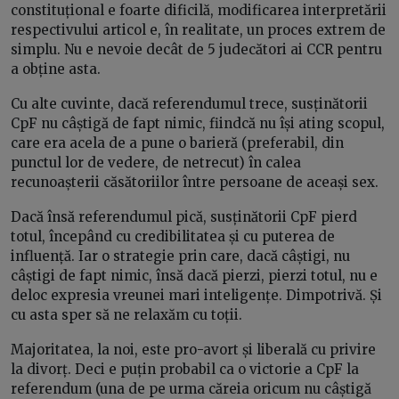
constituțional e foarte dificilă, modificarea interpretării
respectivului articol e, în realitate, un proces extrem de
simplu. Nu e nevoie decât de 5 judecători ai CCR pentru
a obține asta.
Cu alte cuvinte, dacă referendumul trece, susținătorii
CpF nu câștigă de fapt nimic, fiindcă nu își ating scopul,
care era acela de a pune o barieră (preferabil, din
punctul lor de vedere, de netrecut) în calea
recunoașterii căsătoriilor între persoane de aceași sex.
Dacă însă referendumul pică, susținătorii CpF pierd
totul, începând cu credibilitatea și cu puterea de
influență. Iar o strategie prin care, dacă câștigi, nu
câștigi de fapt nimic, însă dacă pierzi, pierzi totul, nu e
deloc expresia vreunei mari inteligențe. Dimpotrivă. Și
cu asta sper să ne relaxăm cu toții.
Majoritatea, la noi, este pro-avort și liberală cu privire
la divorț. Deci e puțin probabil ca o victorie a CpF la
referendum (una de pe urma căreia oricum nu câștigă