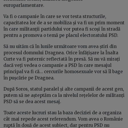
europarlamentare.
Va fi o campanie în care se vor testa structurile,
capacitatea lor de a se mobiliza și va fi un prim moment
în care militanții partidului vor putea fi scoși în stradă
pentru a promova o temă pe placul electoratului PSD.
Să nu uităm că în lunile următoare vom avea știri din
procesul domnului Dragnea. Orice înfățișare la Înalta
Curte va fi puternic reflectată în presă. Să nu vă mirați
dacă veți vedea o campanie a PSD în care mesajul
principal va fi că… cercurile homosexuale vor să îl bage
în pușcărie pe Dragnea.
După Soros, statul paralel și alte campanii de acest gen,
putem să ne așteptăm ca la nivelul rețelelor de militanți
PSD să se dea acest mesaj.
Toate aceste lucruri stau la baza deciziei de a organiza
cât mai repede acest referendum. Vom avea o Românie
ruptă în două de acest subiect, dar pentru PSD nu