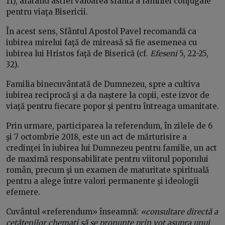
11), arătând astfel valoarea sfântă a familiei conjugale
pentru viaţa Bisericii.
În acest sens, Sfântul Apostol Pavel recomandă ca
iubirea mirelui faţă de mireasă să fie asemenea cu
iubirea lui Hristos faţă de Biserică (cf.
Efeseni
5, 22-25,
32).
Familia binecuvântată de Dumnezeu, spre a cultiva
iubirea reciprocă şi a da naştere la copii, este izvor de
viaţă pentru fiecare popor şi pentru întreaga umanitate.
Prin urmare, participarea la referendum, în zilele de 6
şi 7 octombrie 2018, este un act de mărturisire a
credinţei în iubirea lui Dumnezeu pentru familie, un act
de maximă responsabilitate pentru viitorul poporului
român, precum şi un examen de maturitate spirituală
pentru a alege între valori permanente şi ideologii
efemere.
Cuvântul «referendum» înseamnă:
«consultare directă a
cetăţenilor chemaţi să se pronunțe prin vot asupra unui