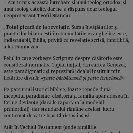
− Am trimis această întrebare și unui teolog ortodox, și
unui teolog catolic, dar ne-a răspuns doar teologul
neoprotestant
Teofil Stanciu
:
„
Totul pleacă de la revelație.
Sursa învățăturilor și
practicilor bisericești în comunitățile evanghelice este,
indiscutabil, Biblia, privită ca revelație scrisă, infailibilă,
a lui Dumnezeu.
Felul în care vorbește Scriptura despre căsătorie este
considerat normativ. Cuplul inițial, din cartea Genezei,
este paradigmatic și reprezintă idealul instituit prin
hotărâre divină:
«parte bărbătească și parte femeiască».
Pe parcursul istoriei biblice, foarte repede după
începutul paradisiac, căsătoria și familia apar adesea în
forme deviante (dacă le raportăm la modelul
primordial), dar standardul rămâne același, lucru
confirmat de către Isus Christos însuși.
Atât în Vechiul Testament (unde familiile