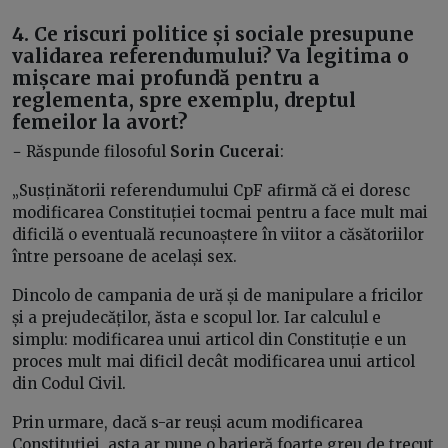
4. Ce riscuri politice și sociale presupune
validarea referendumului? Va legitima o
mișcare mai profundă pentru a
reglementa, spre exemplu, dreptul
femeilor la avort?
− Răspunde filosoful
Sorin Cucerai
:
„Susținătorii referendumului CpF afirmă că ei doresc
modificarea Constituției tocmai pentru a face mult mai
dificilă o eventuală recunoaștere în viitor a căsătoriilor
între persoane de același sex.
Dincolo de campania de ură și de manipulare a fricilor
și a prejudecăților, ăsta e scopul lor. Iar calculul e
simplu: modificarea unui articol din Constituție e un
proces mult mai dificil decât modificarea unui articol
din Codul Civil.
Prin urmare, dacă s-ar reuși acum modificarea
Constituției, asta ar pune o barieră foarte greu de trecut