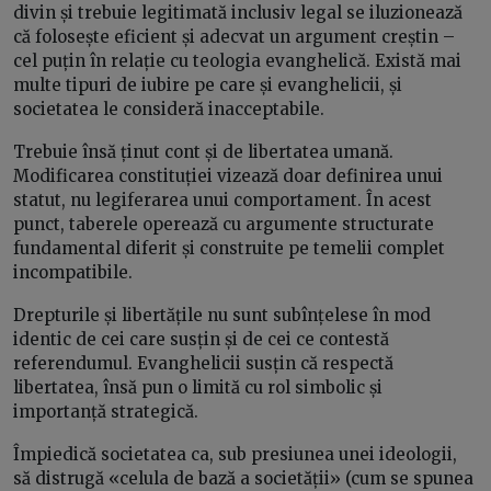
divin și trebuie legitimată inclusiv legal se iluzionează
că folosește eficient și adecvat un argument creștin –
cel puțin în relație cu teologia evanghelică. Există mai
multe tipuri de iubire pe care și evanghelicii, și
societatea le consideră inacceptabile.
Trebuie însă ținut cont și de libertatea umană.
Modificarea constituției vizează doar definirea unui
statut, nu legiferarea unui comportament. În acest
punct, taberele operează cu argumente structurate
fundamental diferit și construite pe temelii complet
incompatibile.
Drepturile și libertățile nu sunt subînțelese în mod
identic de cei care susțin și de cei ce contestă
referendumul. Evanghelicii susțin că respectă
libertatea, însă pun o limită cu rol simbolic și
importanță strategică.
Împiedică societatea ca, sub presiunea unei ideologii,
să distrugă «celula de bază a societății» (cum se spunea