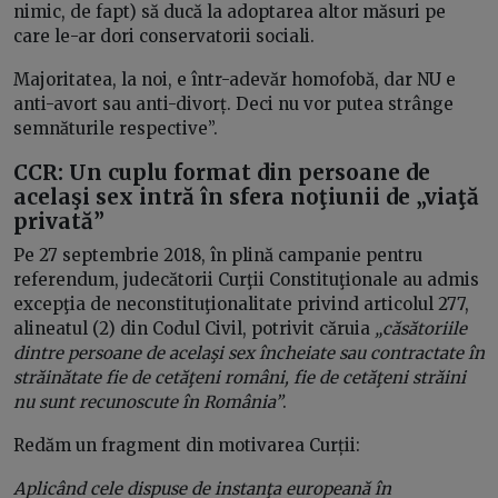
nimic, de fapt) să ducă la adoptarea altor măsuri pe
care le-ar dori conservatorii sociali.
Majoritatea, la noi, e într-adevăr homofobă, dar NU e
anti-avort sau anti-divorț. Deci nu vor putea strânge
semnăturile respective”.
CCR: Un cuplu format din persoane de
acelaşi sex intră în sfera noţiunii de „viaţă
privată”
Pe 27 septembrie 2018, în plină campanie pentru
referendum, judecătorii Curţii Constituţionale au admis
excepţia de neconstituţionalitate privind articolul 277,
alineatul (2) din Codul Civil, potrivit căruia
„căsătoriile
dintre persoane de acelaşi sex încheiate sau contractate în
străinătate fie de cetăţeni români, fie de cetăţeni străini
nu sunt recunoscute în România”
.
Redăm un fragment din motivarea Curții:
Aplicând cele dispuse de instanţa europeană în