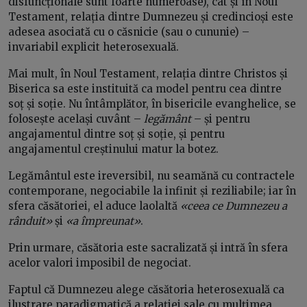
disfuncționale sunt foarte numeroase), cât și în Noul
Testament, relația dintre Dumnezeu și credincioși este
adesea asociată cu o căsnicie (sau o cununie) –
invariabil explicit heterosexuală.
Mai mult, în Noul Testament, relația dintre Christos și
Biserica sa este instituită ca model pentru cea dintre
soț și soție. Nu întâmplător, în bisericile evanghelice, se
folosește același cuvânt –
legământ
– și pentru
angajamentul dintre soț și soție, și pentru
angajamentul creștinului matur la botez.
Legământul este ireversibil, nu seamănă cu contractele
contemporane, negociabile la infinit și reziliabile; iar în
sfera căsătoriei, el aduce laolaltă
«ceea ce Dumnezeu a
rânduit»
și
«a împreunat»
.
Prin urmare, căsătoria este sacralizată și intră în sfera
acelor valori imposibil de negociat.
Faptul că Dumnezeu alege căsătoria heterosexuală ca
ilustrare paradigmatică a relației sale cu mulțimea