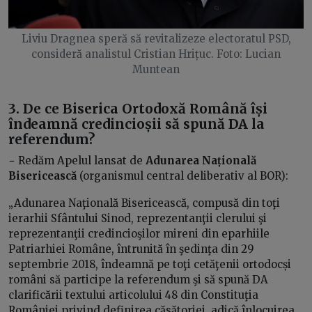
Liviu Dragnea speră să revitalizeze electoratul PSD,
consideră analistul Cristian Hrițuc. Foto: Lucian
Muntean
3. De ce Biserica Ortodoxă Română își
îndeamnă credincioșii să spună DA la
referendum?
− Redăm Apelul lansat de
Adunarea Națională
Bisericească
(organismul central deliberativ al BOR):
„Adunarea Naţională Bisericească, compusă din toţi
ierarhii Sfântului Sinod, reprezentanţii clerului şi
reprezentanţii credincioşilor mireni din eparhiile
Patriarhiei Române, întrunită în şedinţa din 29
septembrie 2018, îndeamnă pe toţi cetăţenii ortodocși
români să participe la referendum şi să spună DA
clarificării textului articolului 48 din Constituţia
României privind definirea căsătoriei, adică înlocuirea