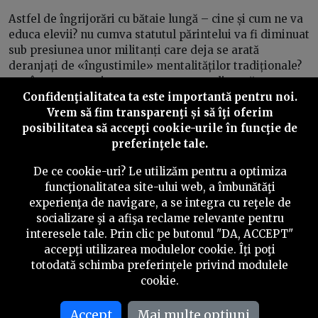
Astfel de îngrijorări cu bătaie lungă – cine și cum ne va
educa elevii? nu cumva statutul părintelui va fi diminuat
sub presiunea unor militanți care deja se arată
deranjați de «îngustimile» mentalităților tradiționale?
– stârnesc temeri care, cumva, se canalizează spre un
Confidenţialitatea ta este importantă pentru noi.
vot pentru familia tradițională, vot care însă nu
Vrem să fim transparenţi și să îţi oferim
constituie o garanție a unui viitor liniștit”.
posibilitatea să accepţi cookie-urile în funcţie de
6. Care este poziția celorlalte culte
preferinţele tale.
recunoscute în România cu privire la
referendum?
De ce cookie-uri? Le utilizăm pentru a optimiza
funcţionalitatea site-ului web, a îmbunătăţi
− Redăm comunicatul Consiliului Consultativ al Cultelor,
experienţa de navigare, a se integra cu reţele de
întrunit în 2 octombrie 2018:
socializare şi a afişa reclame relevante pentru
interesele tale. Prin clic pe butonul "DA, ACCEPT"
„Consiliul Consultativ al Cultelor din România salută cu
accepţi utilizarea modulelor cookie. Îţi poţi
speranță decizia de organizare, în zilele de 6-7
totodată schimba preferinţele privind modulele
octombrie 2018, a referendumului pentru clarificarea
cookie.
textului Constituției României, în sensul de înlocuire a
formulării privind căsătoria ca «uniune între soți», cu
Accept
Mai multe optiuni
formularea «uniune între un bărbat și o femeie».