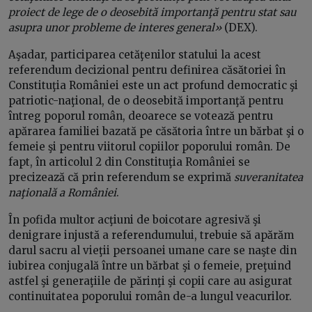
proiect de lege de o deosebită importanţă pentru stat sau
asupra unor probleme de interes general»
(DEX).
Aşadar, participarea cetăţenilor statului la acest
referendum decizional pentru definirea căsătoriei în
Constituţia României este un act profund democratic şi
patriotic-naţional, de o deosebită importanţă pentru
întreg poporul român, deoarece se votează pentru
apărarea familiei bazată pe căsătoria între un bărbat şi o
femeie şi pentru viitorul copiilor poporului român. De
fapt, în articolul 2 din Constituţia României se
precizează că prin referendum se exprimă
suveranitatea
naţională a României
.
În pofida multor acţiuni de boicotare agresivă şi
denigrare injustă a referendumului, trebuie să apărăm
darul sacru al vieţii persoanei umane care se naşte din
iubirea conjugală între un bărbat şi o femeie, preţuind
astfel şi generaţiile de părinţi şi copii care au asigurat
continuitatea poporului român de-a lungul veacurilor.