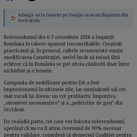
Adaugă-ne la favorite pe Google ca să nu dispărem din
feed-ul tău
Referendumul din 6-7 octombrie 2018 a împărțit
România în tabere aparent ireconciliabile. Creștinii
practicanți și, în general, cultele recunoscute susțin
modificarea Constituției, astfel încât să reiasă fără
echivoc că în România se pot oficia căsătorii doar între
un bărbat și o femeie.
Campania de mobilizare pentru DA a fost
impresionantă în ultimele zile, iar susținătorii săi cei
mai vocali își doresc un vot profilactic împotriva
„ofensivei neomarxiste” și a „politicilor de gen” din
Occident.
De cealaltă parte, cei care vor boicota referendumul,
sperând că nu va fi atins cvorumul de 30% necesar
pentru validare, consideră că demersul Coaliției pentru