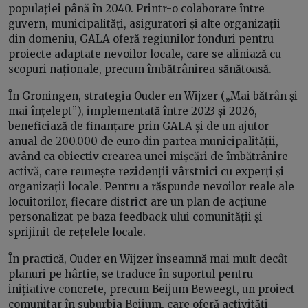
populației până în 2040. Printr-o colaborare între
guvern, municipalități, asiguratori și alte organizații
din domeniu, GALA oferă regiunilor fonduri pentru
proiecte adaptate nevoilor locale, care se aliniază cu
scopuri naționale, precum îmbătrânirea sănătoasă.
În Groningen, strategia Ouder en Wijzer („Mai bătrân și
mai înțelept”), implementată între 2023 și 2026,
beneficiază de finanțare prin GALA și de un ajutor
anual de 200.000 de euro din partea municipalității,
având ca obiectiv crearea unei mișcări de îmbătrânire
activă, care reunește rezidenții vârstnici cu experți și
organizații locale. Pentru a răspunde nevoilor reale ale
locuitorilor, fiecare district are un plan de acțiune
personalizat pe baza feedback-ului comunității și
sprijinit de rețelele locale.
În practică, Ouder en Wijzer înseamnă mai mult decât
planuri pe hârtie, se traduce în suportul pentru
inițiative concrete, precum Beijum Beweegt, un proiect
comunitar în suburbia Beijum, care oferă activități