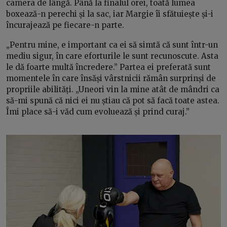
camera de lângă. Până la finalul orei, toată lumea
boxează-n perechi și la sac, iar Margie îi sfătuiește și-i
încurajează pe fiecare-n parte.
„Pentru mine, e important ca ei să simtă că sunt într-un
mediu sigur, în care eforturile le sunt recunoscute. Asta
le dă foarte multă încredere.” Partea ei preferată sunt
momentele în care însăși vârstnicii rămân surprinși de
propriile abilități. „Uneori vin la mine atât de mândri ca
să-mi spună că nici ei nu știau că pot să facă toate astea.
Îmi place să-i văd cum evoluează și prind curaj.”