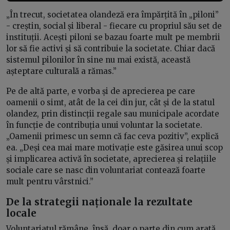
„În trecut, societatea olandeză era împărțită în „piloni”
- creștin, social și liberal - fiecare cu propriul său set de
instituții. Acești piloni se bazau foarte mult pe membrii
lor să fie activi și să contribuie la societate. Chiar dacă
sistemul pilonilor în sine nu mai există, această
așteptare culturală a rămas.”
Pe de altă parte, e vorba și de aprecierea pe care
oamenii o simt, atât de la cei din jur, cât și de la statul
olandez, prin distincții regale sau municipale acordate
în funcție de contribuția unui voluntar la societate.
„Oamenii primesc un semn că fac ceva pozitiv”, explică
ea. „Deși cea mai mare motivație este găsirea unui scop
și implicarea activă în societate, aprecierea și relațiile
sociale care se nasc din voluntariat contează foarte
mult pentru vârstnici.”
De la strategii naționale la rezultate
locale
Voluntariatul rămâne, însă, doar o parte din cum arată