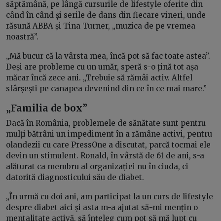
săptămână, pe lângă cursurile de lifestyle oferite din
când în când și serile de dans din fiecare vineri, unde
răsună ABBA și Tina Turner, „muzica de pe vremea
noastră”.
„Mă bucur că la vârsta mea, încă pot să fac toate astea”.
Deși are probleme cu un umăr, speră s-o țină tot așa
măcar încă zece ani. „Trebuie să rămâi activ. Altfel
sfârșești pe canapea devenind din ce în ce mai mare.”
„Familia de box”
Dacă în România, problemele de sănătate sunt pentru
mulți bătrâni un impediment în a rămâne activi, pentru
olandezii cu care PressOne a discutat, parcă tocmai ele
devin un stimulent. Ronald, în vârstă de 61 de ani, s-a
alăturat ca membru al organizației nu în ciuda, ci
datorită diagnosticului său de diabet.
„În urmă cu doi ani, am participat la un curs de lifestyle
despre diabet aici și asta m-a ajutat să-mi mențin o
mentalitate activă, să înțeleg cum pot să mă lupt cu