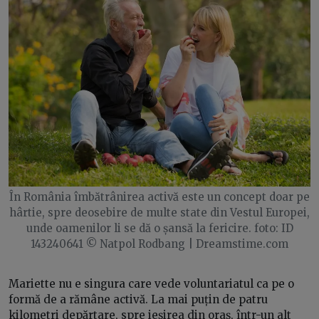
În România îmbătrânirea activă este un concept doar pe
hârtie, spre deosebire de multe state din Vestul Europei,
unde oamenilor li se dă o șansă la fericire. foto: ID
143240641 © Natpol Rodbang | Dreamstime.com
Mariette nu e singura care vede voluntariatul ca pe o
formă de a rămâne activă. La mai puțin de patru
kilometri depărtare, spre ieșirea din oraș, într-un alt