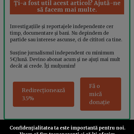
Ți-a fost util acest articol? Ajută-ne
să facem mai multe.
Investigațiile și reportajele independente cer
timp, documentare și bani. Nu depindem de
partide sau interese ascunse, ci de cititori ca tine.
Susține jurnalismul independent cu minimum
5€/lună. Devino abonat acum și ne ajuți mai mult
decât ai crede. Îți mulțumim!
Fă o
Redirecționează
mică
3.5%
donație
Confidenţialitatea ta este importantă pentru noi.
Share this