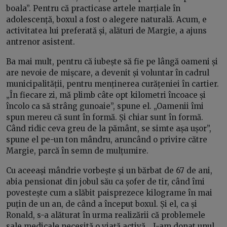
boala”. Pentru că practicase artele marțiale în
adolescență, boxul a fost o alegere naturală. Acum, e
activitatea lui preferată și, alături de Margie, a ajuns
antrenor asistent.
Ba mai mult, pentru că iubește să fie pe lângă oameni și
are nevoie de mișcare, a devenit și voluntar în cadrul
municipalității, pentru menținerea curățeniei în cartier.
„În fiecare zi, mă plimb câte opt kilometri încoace și
încolo ca să strâng gunoaie”, spune el. „Oamenii îmi
spun mereu că sunt în formă. Și chiar sunt în formă.
Când ridic ceva greu de la pământ, se simte așa ușor”,
spune el pe-un ton mândru, aruncând o privire către
Margie, parcă în semn de mulțumire.
Cu aceeași mândrie vorbește și un bărbat de 67 de ani,
abia pensionat din jobul său ca șofer de tir, când îmi
povestește cum a slăbit paisprezece kilograme în mai
puțin de un an, de când a început boxul. Și el, ca și
Ronald, s-a alăturat în urma realizării că problemele
sale medicale necesită o viață activă. „I-am donat unul