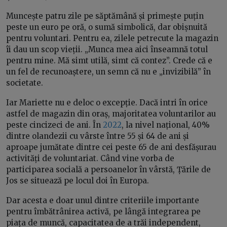
Muncește patru zile pe săptămână și primește puțin
peste un euro pe oră, o sumă simbolică, dar obișnuită
pentru voluntari. Pentru ea, zilele petrecute la magazin
îi dau un scop vieții. „Munca mea aici înseamnă totul
pentru mine. Mă simt utilă, simt că contez”. Crede că e
un fel de recunoaștere, un semn că nu e „invizibilă” în
societate.
Iar Mariette nu e deloc o excepție. Dacă intri în orice
astfel de magazin din oraș, majoritatea voluntarilor au
peste cincizeci de ani. În
2022
, la nivel național, 40%
dintre olandezii cu vârste între 55 și 64 de ani și
aproape jumătate dintre cei peste 65 de ani desfășurau
activități de voluntariat. Când vine vorba de
participarea socială a persoanelor în vârstă, Țările de
Jos se situează pe locul doi în Europa.
Dar acesta e doar unul dintre criteriile importante
pentru îmbătrânirea activă, pe lângă integrarea pe
piața de muncă, capacitatea de a trăi independent,