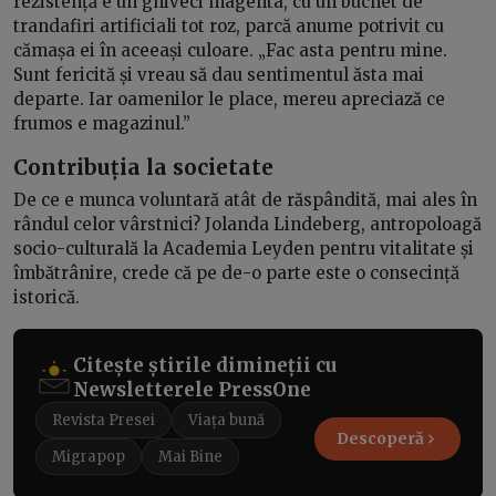
rezistență e un ghiveci magenta, cu un buchet de
trandafiri artificiali tot roz, parcă anume potrivit cu
cămașa ei în aceeași culoare. „Fac asta pentru mine.
Sunt fericită și vreau să dau sentimentul ăsta mai
departe. Iar oamenilor le place, mereu apreciază ce
frumos e magazinul.”
Contribuția la societate
De ce e munca voluntară atât de răspândită, mai ales în
rândul celor vârstnici? Jolanda Lindeberg, antropoloagă
socio-culturală la Academia Leyden pentru vitalitate și
îmbătrânire, crede că pe de-o parte este o consecință
istorică.
Citește știrile dimineții cu
Newsletterele PressOne
Revista Presei
Viața bună
Descoperă
Migrapop
Mai Bine