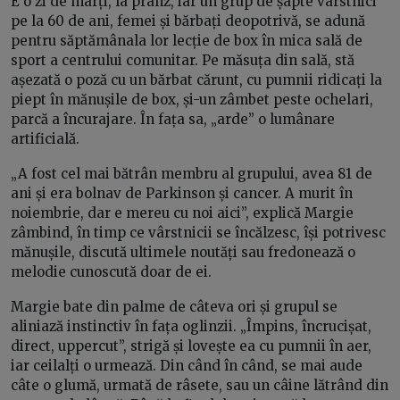
E o zi de marți, la prânz, iar un grup de șapte vârstnici
pe la 60 de ani, femei și bărbați deopotrivă, se adună
pentru săptămânala lor lecție de box în mica sală de
sport a centrului comunitar. Pe măsuța din sală, stă
așezată o poză cu un bărbat cărunt, cu pumnii ridicați la
piept în mănușile de box, și-un zâmbet peste ochelari,
parcă a încurajare. În fața sa, „arde” o lumânare
artificială.
„A fost cel mai bătrân membru al grupului, avea 81 de
ani și era bolnav de Parkinson și cancer. A murit în
noiembrie, dar e mereu cu noi aici”, explică Margie
zâmbind, în timp ce vârstnicii se încălzesc, își potrivesc
mănușile, discută ultimele noutăți sau fredonează o
melodie cunoscută doar de ei.
Margie bate din palme de câteva ori și grupul se
aliniază instinctiv în fața oglinzii. „Împins, încrucișat,
direct, uppercut”, strigă și lovește ea cu pumnii în aer,
iar ceilalți o urmează. Din când în când, se mai aude
câte o glumă, urmată de râsete, sau un câine lătrând din