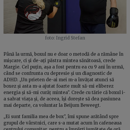
foto: Ingrid Stefan
Până la urmă, boxul nu e doar o metodă de a rămâne în
mișcare, ci și de-ați păstra mintea sănătoasă, crede
Margie. Cel puțin, așa a fost pentru ea cu 9 ani în urmă,
când se confrunta cu depresie și un diagnostic de
ADHD. „Un prieten de-ai mei m-a învățat atunci să
boxez și asta m-a ajutat foarte mult să-mi eliberez
energia și să-mi curăț mintea”. Crede cu tărie că boxul i-
a salvat viața și, de aceea, își dorește să dea pasiunea
mai departe, ca voluntar la Beijum Beweegt.
„Ei sunt familia mea de box”, îmi spune arătând spre
grupul de vârstnici, care s-a mutat acum în cafeneaua
centrului comunitar, pentru a împărți jumătate de oră