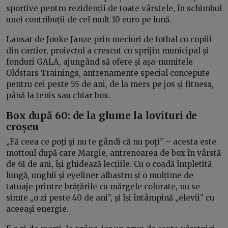
sportive pentru rezidenții de toate vârstele, în schimbul
unei contribuții de cel mult 10 euro pe lună.
Lansat de Jouke Janze prin meciuri de fotbal cu copiii
din cartier, proiectul a crescut cu sprijin municipal și
fonduri GALA, ajungând să ofere și așa-numitele
Oldstars Trainings, antrenamente special concepute
pentru cei peste 55 de ani, de la mers pe jos și fitness,
până la tenis sau chiar box.
Box după 60: de la glume la lovituri de
croșeu
„Fă ceea ce poți și nu te gândi că nu poți” – acesta este
mottoul după care Margie, antrenoarea de box în vârstă
de 61 de ani, își ghidează lecțiile. Cu o coadă împletită
lungă, unghii și eyeliner albastru și o mulțime de
tatuaje printre brățările cu mărgele colorate, nu se
simte „o zi peste 40 de ani”, și își întâmpină „elevii” cu
aceeași energie.