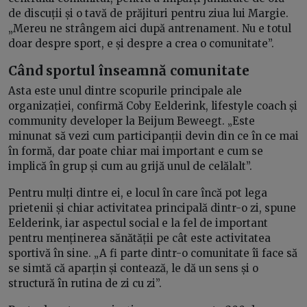
de discuții și o tavă de prăjituri pentru ziua lui Margie.
„Mereu ne strângem aici după antrenament. Nu e totul
doar despre sport, e și despre a crea o comunitate”.
Când sportul înseamnă comunitate
Asta este unul dintre scopurile principale ale
organizației, confirmă Coby Eelderink, lifestyle coach și
community developer la Beijum Beweegt. „Este
minunat să vezi cum participanții devin din ce în ce mai
în formă, dar poate chiar mai important e cum se
implică în grup și cum au grijă unul de celălalt”.
Pentru mulți dintre ei, e locul în care încă pot lega
prietenii și chiar activitatea principală dintr-o zi, spune
Eelderink, iar aspectul social e la fel de important
pentru menținerea sănătății pe cât este activitatea
sportivă în sine. „A fi parte dintr-o comunitate îi face să
se simtă că aparțin și contează, le dă un sens și o
structură în rutina de zi cu zi”.