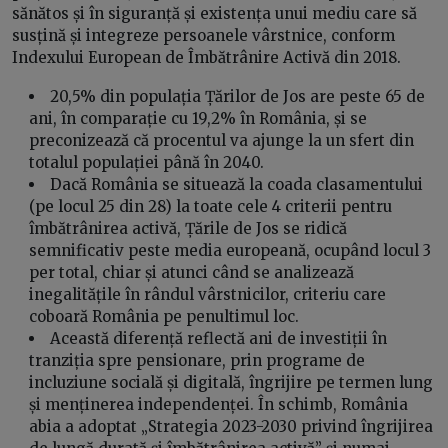
sănătos și în siguranță și existența unui mediu care să
susțină și integreze persoanele vârstnice, conform
Indexului European de Îmbătrânire Activă din 2018.
20,5% din populația Țărilor de Jos are peste 65 de
ani, în comparație cu 19,2% în România, și se
preconizează că procentul va ajunge la un sfert din
totalul populației până în 2040.
Dacă România se situează la coada clasamentului
(pe locul 25 din 28) la toate cele 4 criterii pentru
îmbătrânirea activă, Țările de Jos se ridică
semnificativ peste media europeană, ocupând locul 3
per total, chiar și atunci când se analizează
inegalitățile în rândul vârstnicilor, criteriu care
coboară România pe penultimul loc.
Această diferență reflectă ani de investiții în
tranziția spre pensionare, prin programe de
incluziune socială și digitală, îngrijire pe termen lung
și menținerea independenței. În schimb, România
abia a adoptat „Strategia 2023-2030 privind îngrijirea