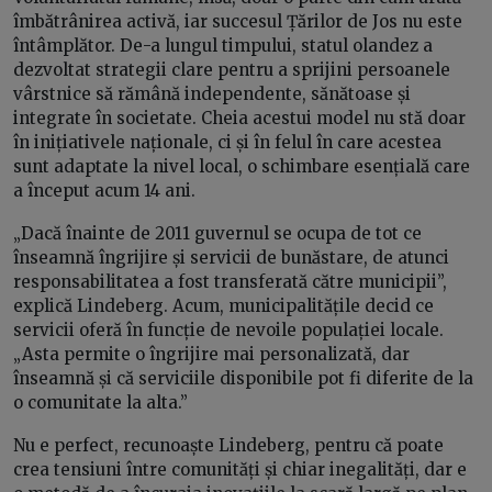
îmbătrânirea activă, iar succesul Țărilor de Jos nu este
întâmplător. De-a lungul timpului, statul olandez a
dezvoltat strategii clare pentru a sprijini persoanele
vârstnice să rămână independente, sănătoase și
integrate în societate. Cheia acestui model nu stă doar
în inițiativele naționale, ci și în felul în care acestea
sunt adaptate la nivel local, o schimbare esențială care
a început acum 14 ani.
„Dacă înainte de 2011 guvernul se ocupa de tot ce
înseamnă îngrijire și servicii de bunăstare, de atunci
responsabilitatea a fost transferată către municipii”,
explică Lindeberg. Acum, municipalitățile decid ce
servicii oferă în funcție de nevoile populației locale.
„Asta permite o îngrijire mai personalizată, dar
înseamnă și că serviciile disponibile pot fi diferite de la
o comunitate la alta.”
Nu e perfect, recunoaște Lindeberg, pentru că poate
crea tensiuni între comunități și chiar inegalități, dar e