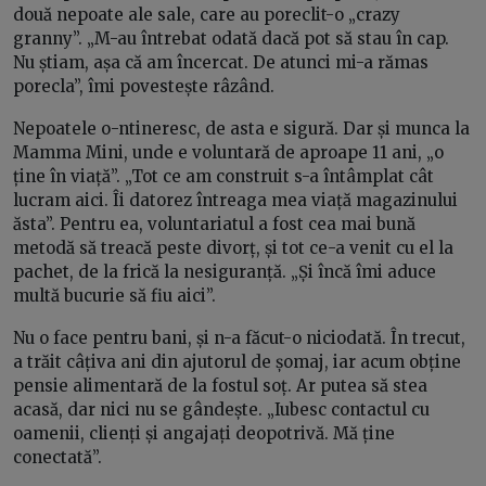
două nepoate ale sale, care au poreclit-o „crazy
granny”. „M-au întrebat odată dacă pot să stau în cap.
Nu știam, așa că am încercat. De atunci mi-a rămas
porecla”, îmi povestește râzând.
Nepoatele o-ntineresc, de asta e sigură. Dar și munca la
Mamma Mini, unde e voluntară de aproape 11 ani, „o
ține în viață”. „Tot ce am construit s-a întâmplat cât
lucram aici. Îi datorez întreaga mea viață magazinului
ăsta”. Pentru ea, voluntariatul a fost cea mai bună
metodă să treacă peste divorț, și tot ce-a venit cu el la
pachet, de la frică la nesiguranță. „Și încă îmi aduce
multă bucurie să fiu aici”.
Nu o face pentru bani, și n-a făcut-o niciodată. În trecut,
a trăit câțiva ani din ajutorul de șomaj, iar acum obține
pensie alimentară de la fostul soț. Ar putea să stea
acasă, dar nici nu se gândește. „Iubesc contactul cu
oamenii, clienți și angajați deopotrivă. Mă ține
conectată”.