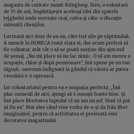
magazin de caritate numit Kringloop, Sien, o voluntară
de 55 de ani, împărtășește aceleași idei din spatele
tejghelei unde servește ceai, cafea și câte-o discuție
măruntă clienților.
Lucrează aici doar de un an, câte trei zile pe săptămână.
A muncit în HORECA toată viața ei, dar acum preferă să
fie voluntar, atât cât o să se poată susține din ajutorul
de șomaj. „Nu-mi place să nu fac nimic. O să am mereu o
ocupație, chiar și după pensionare”, îmi spune pe un ton
răgușit, oarecum indignată la gândul că vârsta ar putea
vreodată s-o oprească.
Iar voluntariatul pentru ea e ocupația perfectă. „Îmi
plac oamenii de aici, ajungi să-i cunoști foarte bine. Și
îmi place libertatea faptului că nu am un șef. Simt că pot
să fiu eu”. Mai ales când vine vorba de a-și da frâu liber
imaginației, pentru că activitatea ei preferată este
decorarea magazinului.