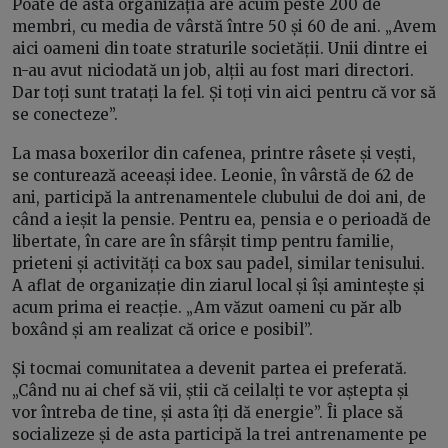
Poate de asta organizația are acum peste 200 de
membri, cu media de vârstă între 50 și 60 de ani. „Avem
aici oameni din toate straturile societății. Unii dintre ei
n-au avut niciodată un job, alții au fost mari directori.
Dar toți sunt tratați la fel. Și toți vin aici pentru că vor să
se conecteze”.
La masa boxerilor din cafenea, printre râsete și vești,
se conturează aceeași idee. Leonie, în vârstă de 62 de
ani, participă la antrenamentele clubului de doi ani, de
când a ieșit la pensie. Pentru ea, pensia e o perioadă de
libertate, în care are în sfârșit timp pentru familie,
prieteni și activități ca box sau padel, similar tenisului.
A aflat de organizație din ziarul local și își amintește și
acum prima ei reacție. „Am văzut oameni cu păr alb
boxând și am realizat că orice e posibil”.
Și tocmai comunitatea a devenit partea ei preferată.
„Când nu ai chef să vii, știi că ceilalți te vor aștepta și
vor întreba de tine, și asta îți dă energie”. Îi place să
socializeze și de asta participă la trei antrenamente pe