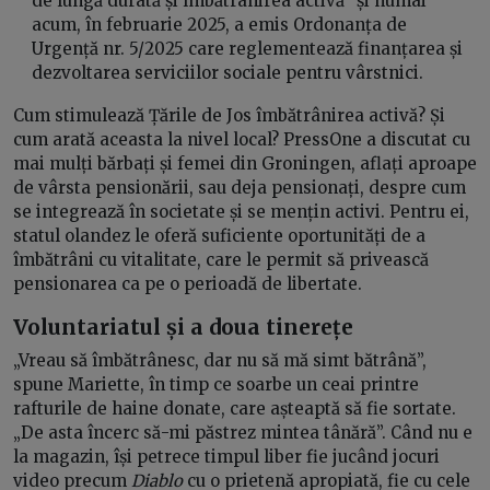
de lungă durată și îmbătrânirea activă” și numai
acum, în februarie 2025, a emis Ordonanța de
Urgență nr. 5/2025 care reglementează finanțarea și
dezvoltarea serviciilor sociale pentru vârstnici.
Cum stimulează Țările de Jos îmbătrânirea activă? Și
cum arată aceasta la nivel local? PressOne a discutat cu
mai mulți bărbați și femei din Groningen, aflați aproape
de vârsta pensionării, sau deja pensionați, despre cum
se integrează în societate și se mențin activi. Pentru ei,
statul olandez le oferă suficiente oportunități de a
îmbătrâni cu vitalitate, care le permit să privească
pensionarea ca pe o perioadă de libertate.
Voluntariatul și a doua tinerețe
„Vreau să îmbătrânesc, dar nu să mă simt bătrână”,
spune Mariette, în timp ce soarbe un ceai printre
rafturile de haine donate, care așteaptă să fie sortate.
„De asta încerc să-mi păstrez mintea tânără”. Când nu e
la magazin, își petrece timpul liber fie jucând jocuri
video precum
Diablo
cu o prietenă apropiată, fie cu cele