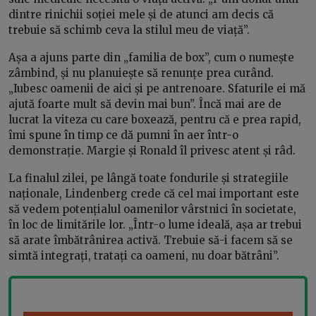
dintre rinichii soției mele și de atunci am decis că
trebuie să schimb ceva la stilul meu de viață”.
Așa a ajuns parte din „familia de box”, cum o numește
zâmbind, și nu planuiește să renunțe prea curând.
„Iubesc oamenii de aici și pe antrenoare. Sfaturile ei mă
ajută foarte mult să devin mai bun”. Încă mai are de
lucrat la viteza cu care boxează, pentru că e prea rapid,
îmi spune în timp ce dă pumni în aer într-o
demonstrație. Margie și Ronald îl privesc atent și râd.
La finalul zilei, pe lângă toate fondurile și strategiile
naționale, Lindenberg crede că cel mai important este
să vedem potențialul oamenilor vârstnici în societate,
în loc de limitările lor. „Într-o lume ideală, așa ar trebui
să arate îmbătrânirea activă. Trebuie să-i facem să se
simtă integrați, tratați ca oameni, nu doar bătrâni”.