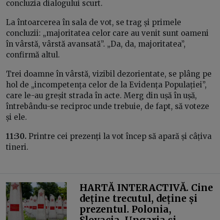
concluzia dialogului scurt.
La întoarcerea în sala de vot, se trag și primele
concluzii: „majoritatea celor care au venit sunt oameni
în vârstă, vârstă avansată”. „Da, da, majoritatea”,
confirmă altul.
Trei doamne în vârstă, vizibil dezorientate, se plâng pe
hol de „incompetența celor de la Evidența Populației”,
care le-au greșit strada în acte. Merg din ușă în ușă,
întrebându-se reciproc unde trebuie, de fapt, să voteze
și ele.
11:30.
Printre cei prezenți la vot încep să apară și câțiva
tineri.
HARTĂ INTERACTIVĂ. Cine
deține trecutul, deține și
prezentul. Polonia,