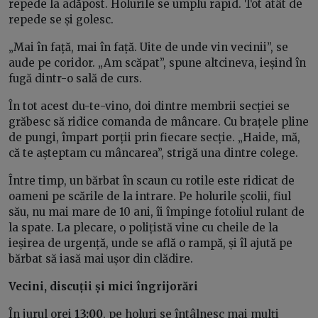
repede la adăpost. Holurile se umplu rapid. Tot atât de
repede se și golesc.
„Mai în față, mai în față. Uite de unde vin vecinii”, se
aude pe coridor. „Am scăpat”, spune altcineva, ieșind în
fugă dintr-o sală de curs.
În tot acest du-te-vino, doi dintre membrii secției se
grăbesc să ridice comanda de mâncare. Cu brațele pline
de pungi, împart porții prin fiecare secție. „Haide, mă,
că te așteptam cu mâncarea”, strigă una dintre colege.
Între timp, un bărbat în scaun cu rotile este ridicat de
oameni pe scările de la intrare. Pe holurile școlii, fiul
său, nu mai mare de 10 ani, îi împinge fotoliul rulant de
la spate. La plecare, o polițistă vine cu cheile de la
ieșirea de urgență, unde se află o rampă, și îl ajută pe
bărbat să iasă mai ușor din clădire.
Vecini, discuții și mici îngrijorări
În jurul orei
13:00
, pe holuri se întâlnesc mai mulți