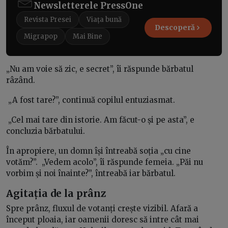
Newsletterele PressOne
Revista Presei
Viața bună
Descoperă
Migrapop
Mai Bine
„Nu am voie să zic, e secret”, îi răspunde bărbatul
râzând.
„A fost tare?”, continuă copilul entuziasmat.
„Cel mai tare din istorie. Am făcut-o și pe asta”, e
concluzia bărbatului.
În apropiere, un domn își întreabă soția „cu cine
votăm?”. „Vedem acolo”, îi răspunde femeia. „Păi nu
vorbim și noi înainte?”, întreabă iar bărbatul.
Agitația de la prânz
Spre prânz, fluxul de votanți crește vizibil. Afară a
început ploaia, iar oamenii doresc să intre cât mai