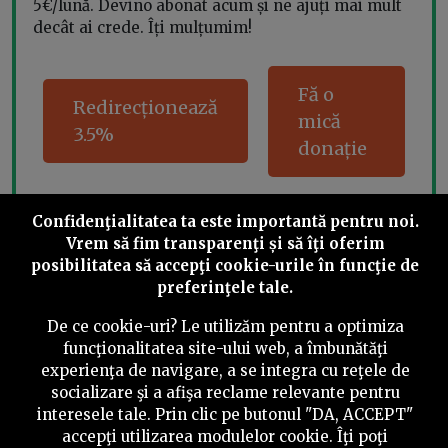
5€/lună. Devino abonat acum și ne ajuți mai mult
decât ai crede. Îți mulțumim!
Fă o
Redirecționează
mică
3.5%
donație
Confidenţialitatea ta este importantă pentru noi.
Share this
Vrem să fim transparenţi și să îţi oferim
posibilitatea să accepţi cookie-urile în funcţie de
preferinţele tale.
De ce cookie-uri? Le utilizăm pentru a optimiza
funcţionalitatea site-ului web, a îmbunătăţi
experienţa de navigare, a se integra cu reţele de
©
2026
PressOne.ro
socializare şi a afişa reclame relevante pentru
interesele tale. Prin clic pe butonul "DA, ACCEPT"
RSS
Newslettere
Despre noi
Politica editorială
accepţi utilizarea modulelor cookie. Îţi poţi