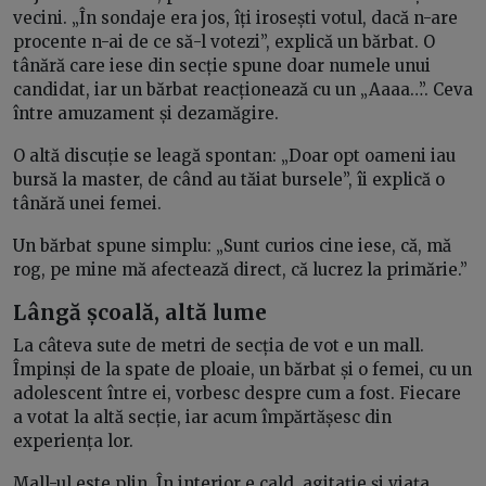
vecini. „În sondaje era jos, îți irosești votul, dacă n-are
procente n-ai de ce să-l votezi”, explică un bărbat. O
tânără care iese din secție spune doar numele unui
candidat, iar un bărbat reacționează cu un „Aaaa…”. Ceva
între amuzament și dezamăgire.
O altă discuție se leagă spontan: „Doar opt oameni iau
bursă la master, de când au tăiat bursele”, îi explică o
tânără unei femei.
Un bărbat spune simplu: „Sunt curios cine iese, că, mă
rog, pe mine mă afectează direct, că lucrez la primărie.”
Lângă școală, altă lume
La câteva sute de metri de secția de vot e un mall.
Împinși de la spate de ploaie, un bărbat și o femei, cu un
adolescent între ei, vorbesc despre cum a fost. Fiecare
a votat la altă secție, iar acum împărtășesc din
experiența lor.
Mall-ul este plin. În interior e cald, agitație și viața