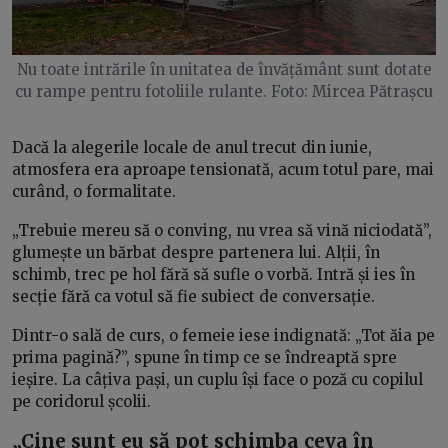
Nu toate intrările în unitatea de învățământ sunt dotate
cu rampe pentru fotoliile rulante. Foto: Mircea Pătrașcu
Dacă la alegerile locale de anul trecut din iunie,
atmosfera era aproape tensionată, acum totul pare, mai
curând, o formalitate.
„Trebuie mereu să o conving, nu vrea să vină niciodată”,
glumește un bărbat despre partenera lui. Alții, în
schimb, trec pe hol fără să sufle o vorbă. Intră și ies în
secție fără ca votul să fie subiect de conversație.
Dintr-o sală de curs, o femeie iese indignată: „Tot ăia pe
prima pagină?”, spune în timp ce se îndreaptă spre
ieșire. La câțiva pași, un cuplu își face o poză cu copilul
pe coridorul școlii.
„Cine sunt eu să pot schimba ceva în