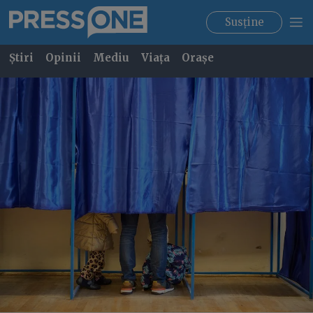
Susține
Știri
Opinii
Mediu
Viața
Orașe