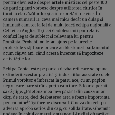
pentru elevi este despre
artele mistice
: cei peste 100
de participanți vorbesc despre utilitatea citirilor în
tarot, a clarvăzătorilor și a interpretării de vise. În
camera numărul 11, ceva mai mică decât un dulap și
luminată cam tot la fel de mult, joacă echipa națională a
Cehiei cu Anglia. Toți cei 6 adolescenți par relativ
confuzi legat de subiect și relevanța lui pentru
România. Probabil nu le-au ajuns pe la ureche
protestele vrăjitoarelor care au blestemat parlamentul
acum câțiva ani, când acesta încercat să impoziteze
activitățile lor.
Echipa Cehiei este pe partea dezbaterii care se opune
extinderii acestor practici și industriilor asociate cu ele.
Primul vorbitor e îmbrăcat la patru ace, cu un papion
negru care pare strâns puțin cam tare. E foarte pornit
să câștige. „Prietena mea m-a părăsit din cauza unor
cărți de tarot, deci dezbaterea asta e foarte importantă
pentru mine!”, își începe discursul. Cineva din echipa
adversă aprobă serios din cap, cu solidaritate. Ghemuit
undeva în colțul camerei, antrenorul Angliei oftează cu