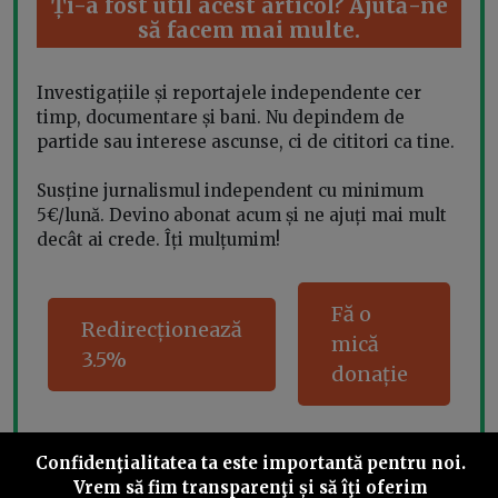
Ți-a fost util acest articol? Ajută-ne
să facem mai multe.
Investigațiile și reportajele independente cer
timp, documentare și bani. Nu depindem de
partide sau interese ascunse, ci de cititori ca tine.
Susține jurnalismul independent cu minimum
5€/lună. Devino abonat acum și ne ajuți mai mult
decât ai crede. Îți mulțumim!
Fă o
Redirecționează
mică
3.5%
donație
Confidenţialitatea ta este importantă pentru noi.
Share this
Vrem să fim transparenţi și să îţi oferim