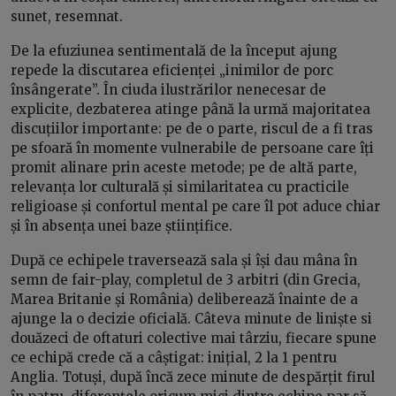
sunet, resemnat.
De la efuziunea sentimentală de la început ajung
repede la discutarea eficienței „inimilor de porc
însângerate”. În ciuda ilustrărilor nenecesar de
explicite, dezbaterea atinge până la urmă majoritatea
discuțiilor importante: pe de o parte, riscul de a fi tras
pe sfoară în momente vulnerabile de persoane care îți
promit alinare prin aceste metode; pe de altă parte,
relevanța lor culturală și similaritatea cu practicile
religioase și confortul mental pe care îl pot aduce chiar
și în absența unei baze științifice.
După ce echipele traversează sala și își dau mâna în
semn de fair-play, completul de 3 arbitri (din Grecia,
Marea Britanie și România) deliberează înainte de a
ajunge la o decizie oficială. Câteva minute de liniște si
douăzeci de oftaturi colective mai târziu, fiecare spune
ce echipă crede că a câștigat: inițial, 2 la 1 pentru
Anglia. Totuși, după încă zece minute de despărțit firul