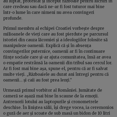
au luptat, protestat și început războaie pentru lucruri în
care credeau sau dacă ne-ar fi fost tuturor mai bine
într-o lume în care nimeni nu avea convingeri
profunde.
Primul membru al echipei Croatiei vorbește despre
milioanele de vieți care au fost pierdute pe parcursul
istoriei din cauza lăcomiei și a ideologiilor folosite să
manipuleze oamenii. Explică că și în absența
convingerilor puternice, oamenii ar fi în continuare
ființe sociale care și-ar ajuta comunitatea, însă ar avea
o empatie restrânsă la oamenii din tribul sau cercul lor.
Ar fi fost mai bine așa, spune el, pentru că ar fi salvat
multe vieți. „Războaiele au durat ani întregi pentru că
oamenii… și caii au fost prea lenți.”
Urmează primul vorbitor al României. Jumătate de
cameră se așază mai bine în scaune de la emoții.
Antrenorii lotului au laptopurile și cronometrele
deschise. În liniștea sălii, își drege vocea, ia ceremonios
o gură de aer și scoate de sub masă un bidon de 10 litri