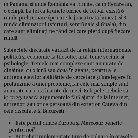
în Panama și unde România va trimite, ca în fiecare an,
o echipă. La fel ca la unele turnee de fotbal, există 6
runde preliminare (pe care le joacă toată lumea) și 3
runde eliminatorii (sferturi, semifinale și finala), din
care sunt eliminați pe rând cei care pierd după fiecare
rundă.
Subiectele discutate variază de la relații internaționale,
politică și economie la filosofie, artă, teme sociale și
psihologie. Temele mai complexe sunt anunțate de
dinainte, cu o lună sau două în avans, pentru a le
antrena elevilor abilitățile de cercetare și înțelegere în
profunzime a unei probleme, iar cele mai simple sunt
anunțate cu o oră înainte de meci. Echipele trebuie să
își pregătească argumentele fără ajutor de la internet,
antrenori sau orice persoană din exterior. Câteva din
cele discutate la București:
Este pactul dintre Europa și Mercosur benefic
pentru noi?
Ar trebui implementate taxe de poluare în orașele