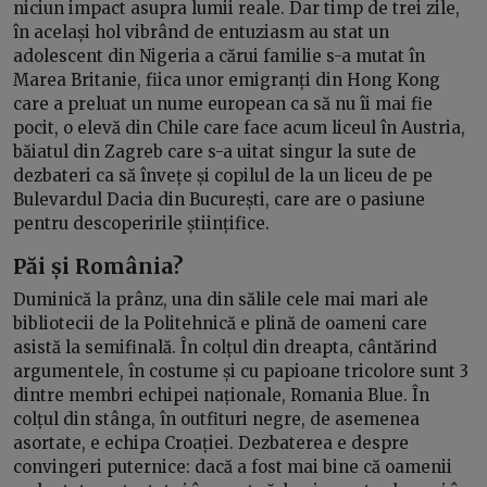
niciun impact asupra lumii reale. Dar timp de trei zile,
în același hol vibrând de entuziasm au stat un
adolescent din Nigeria a cărui familie s-a mutat în
Marea Britanie, fiica unor emigranți din Hong Kong
care a preluat un nume european ca să nu îi mai fie
pocit, o elevă din Chile care face acum liceul în Austria,
băiatul din Zagreb care s-a uitat singur la sute de
dezbateri ca să învețe și copilul de la un liceu de pe
Bulevardul Dacia din București, care are o pasiune
pentru descoperirile științifice.
Păi și România?
Duminică la prânz, una din sălile cele mai mari ale
bibliotecii de la Politehnică e plină de oameni care
asistă la semifinală. În colțul din dreapta, cântărind
argumentele, în costume și cu papioane tricolore sunt 3
dintre membri echipei naționale, Romania Blue. În
colțul din stânga, în outfituri negre, de asemenea
asortate, e echipa Croației. Dezbaterea e despre
convingeri puternice: dacă a fost mai bine că oamenii