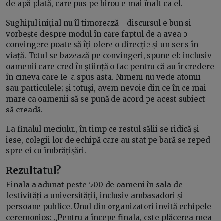
de apă plată, care pus pe birou e mai înalt ca el.
Sughițul inițial nu îl timorează - discursul e bun si
vorbește despre modul în care faptul de a avea o
convingere poate să îți ofere o direcție și un sens în
viață. Totul se bazează pe convingeri, spune el: inclusiv
oamenii care cred în știință o fac pentru că au încredere
în cineva care le-a spus asta. Nimeni nu vede atomii
sau particulele; și totuși, avem nevoie din ce în ce mai
mare ca oamenii să se pună de acord pe acest subiect -
să creadă.
La finalul meciului, în timp ce restul sălii se ridică și
iese, colegii lor de echipă care au stat pe bară se reped
spre ei cu îmbrățișări.
Rezultatul?
Finala a adunat peste 500 de oameni în sala de
festivități a universității, inclusiv ambasadori și
persoane publice. Unul din organizatori invită echipele
ceremonios: „Pentru a începe finala, este plăcerea mea