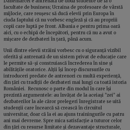
Danemarcei e antrenată de două studente de la o
facultate de business; Ucraina de profesoare de vârstă
mijlocie, care reușesc să ducă elevii prin Europa în
ciuda faptului că nu vorbesc engleză și că au propriii
copii care luptă pe front. Albania e pentru prima oară
aici, cu o echipă de începători, pentru că nu a avut o
mișcare de dezbateri în țară, până acum.
Unii dintre elevii străini vorbesc cu o siguranță vizibil
oferită și antrenată de un sistem privat de educație care
le permite să-și construiască încrederea în sine și
abilitățile oratorice. Alții își încep discursurile cu
introduceri predate de antrenori cu multă experiență,
din țări cu tradiții de dezbateri mai lungi ca toată istoria
României. Recunosc o parte din modul în care își
prezintă argumentele: au învățat de la aceiași ”zei” ai
dezbaterilor la ale căror prelegeri înregistrate se uită
studenții care încearcă să crească în circuitul
universitar, doar că la ei au ajuns trainingurile cu patru
ani mai devreme. Spre mica satisfacție a tuturor celor
din țări cu resurse limitate și dezavantaje structurale,