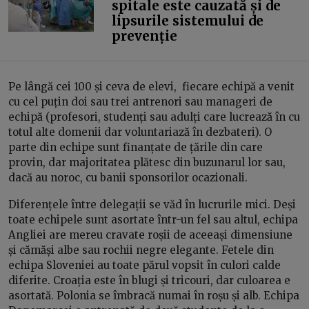
spitale este cauzată și de
lipsurile sistemului de
prevenție
Pe lângă cei 100 și ceva de elevi, fiecare echipă a venit
cu cel puțin doi sau trei antrenori sau manageri de
echipă (profesori, studenți sau adulți care lucrează în cu
totul alte domenii dar voluntariază în dezbateri). O
parte din echipe sunt finanțate de țările din care
provin, dar majoritatea plătesc din buzunarul lor sau,
dacă au noroc, cu banii sponsorilor ocazionali.
Diferențele între delegații se văd în lucrurile mici. Deși
toate echipele sunt asortate într-un fel sau altul, echipa
Angliei are mereu cravate roșii de aceeași dimensiune
și cămăși albe sau rochii negre elegante. Fetele din
echipa Sloveniei au toate părul vopsit în culori calde
diferite. Croația este în blugi și tricouri, dar culoarea e
asortată. Polonia se îmbracă numai în roșu și alb. Echipa