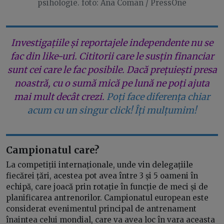
psihologie. foto: Ana Coman / PressOne
Investigațiile și reportajele independente nu se
fac din like-uri. Cititorii care le susțin financiar
sunt cei care le fac posibile. Dacă prețuiești presa
noastră, cu o sumă mică pe lună ne poți ajuta
mai mult decât crezi.
Poți face diferența chiar
acum cu un singur click! Îți mulțumim!
Campionatul care?
La competiții internaționale, unde vin delegațiile
fiecărei țări, acestea pot avea între 3 și 5 oameni în
echipă, care joacă prin rotație în funcție de meci și de
planificarea antrenorilor. Campionatul european este
considerat evenimentul principal de antrenament
înaintea celui mondial, care va avea loc în vara aceasta