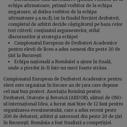
echipa afirmatoare, primul vorbitor de la echipa
negatoare, al doilea vorbitor de la echipa
afirmatoare ș.a.m.d), iar la finalul fiecărei dezbateri,
completul de arbitri decide câștigătorul pe baza celor
trei criterii: conținutul argumentelor, stilul
discursurilor și strategia echipei
Campionatul European de Dezbateri Academice
pentru elevii de liceu a adus oameni din peste 20 de
țări la București
Echipa națională a României a ajuns în finală,
unde a pierdut (4-3) într-un meci foarte strâns.
Campionatul European de Dezbateri Academice pentru
elevi este organizat în fiecare an de țara care depune
cel mai bun proiect. Asociația Română pentru
Dezbateri, Oratorie și Retorică (ARDOR), alături de ONG-
ul internațional Idea, a lucrat mai bine de 12 luni pentru
organizarea evenimentului, care a adus recent peste
200 de debateri, arbitri și antrenori din peste 20 de țări
în București. România a fost finalistă a competiției.