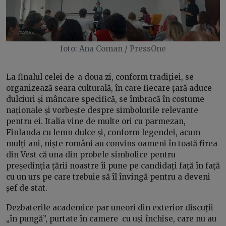
foto: Ana Coman / PressOne
La finalul celei de-a doua zi, conform tradiției, se
organizează seara culturală, în care fiecare țară aduce
dulciuri și mâncare specifică, se îmbracă în costume
naționale și vorbește despre simbolurile relevante
pentru ei. Italia vine de multe ori cu parmezan,
Finlanda cu lemn dulce și, conform legendei, acum
mulți ani, niște români au convins oameni în toată firea
din Vest că una din probele simbolice pentru
președinția țării noastre îi pune pe candidați față în față
cu un urs pe care trebuie să îl învingă pentru a deveni
șef de stat.
Dezbaterile academice par uneori din exterior discuții
„în pungă”, purtate în camere cu uși închise, care nu au