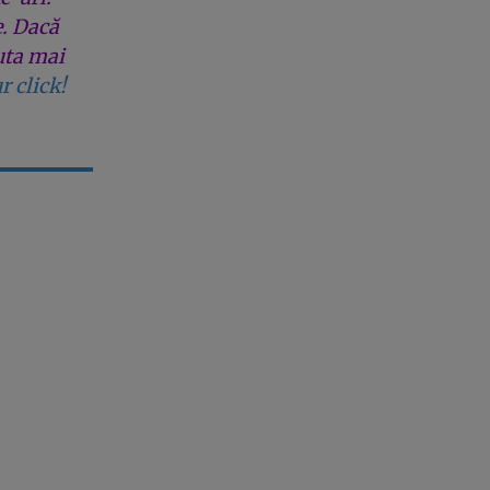
e. Dacă
uta mai
r click!