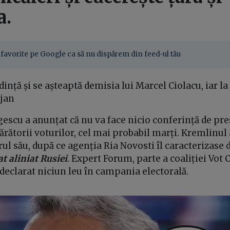
a.
favorite pe Google ca să nu dispărem din feed-ul tău
dință și se așteaptă demisia lui Marcel Ciolacu, iar l
ojan
escu a anunțat că nu va face nicio conferință de pre
rătorii voturilor, cel mai probabil marți. Kremlinul 
rul său, după ce agenția Ria Novosti îl caracterizase
t aliniat Rusiei
. Expert Forum, parte a coaliției Vot 
declarat niciun leu în campania electorală.