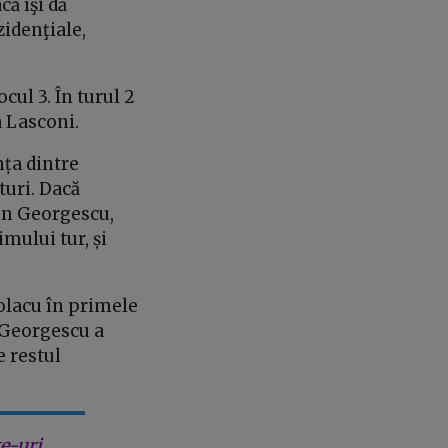
că îşi dă
zidenţiale,
ul 3. În turul 2
a Lasconi.
nța dintre
turi. Dacă
lin Georgescu,
mului tur, și
iolacu în primele
e Georgescu a
e restul
e-uri.