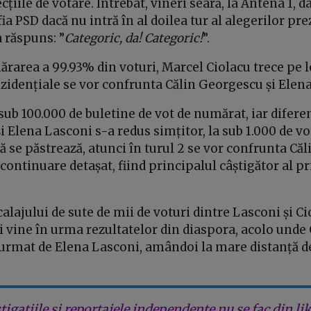
țiile de votare. Întrebat, vineri seară, la Antena 1, da
ia PSD dacă nu intră în al doilea tur al alegerilor pre
 răspuns: ”
Categoric, da! Categoric!
”.
area a 99.93% din voturi, Marcel Ciolacu trece pe loc
ezidențiale se vor confrunta Călin Georgescu și Elen
ub 100.000 de buletine de vot de numărat, iar difere
i Elena Lasconi s-a redus simțitor, la sub 1.000 de vo
 se păstrează, atunci în turul 2 se vor confrunta Că
continuare detașat, fiind principalul câștigător al pri
lajului de sute de mii de voturi dintre Lasconi și C
i vine în urma rezultatelor din diaspora, acolo und
, urmat de Elena Lasconi, amândoi la mare distanță d
tigațiile și reportajele independente nu se fac din lik