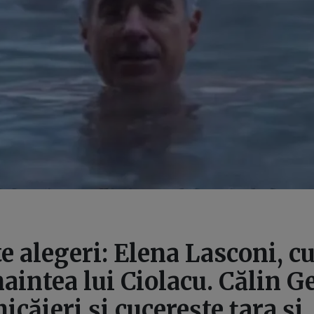
e alegeri: Elena Lasconi, c
naintea lui Ciolacu. Călin 
nicăieri și cucerește țara și