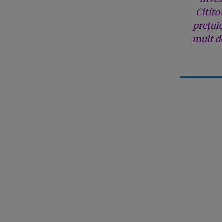
Citito
prețui
mult de