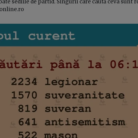
oate sediile de partid. Singurii care caută ceva sunt 
xonline.ro