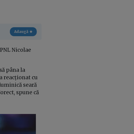
Adaugă ★
a PNL Nicolae
să pâna la
a reacționat cu
 duminică seară
Corect, spune că