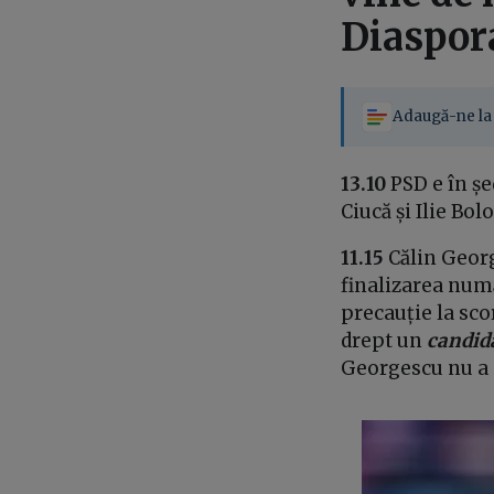
Diaspor
Adaugă-ne la 
13.10
PSD e în șe
Ciucă și Ilie Bol
11.15
Călin Georg
finalizarea numă
precauție la sco
drept un
candida
Georgescu nu a 