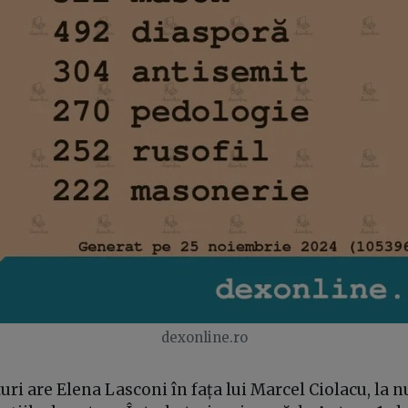
dexonline.ro
uri are Elena Lasconi în fața lui Marcel Ciolacu, la 