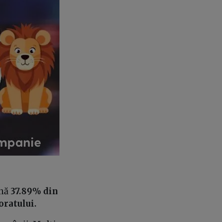
ună
37.89% din
oratului.