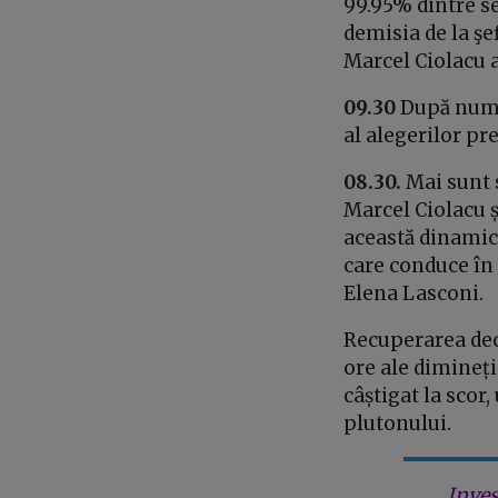
99.95% dintre sec
demisia de la şef
Marcel Ciolacu a
09.30
După număr
al alegerilor pr
08.30.
Mai sunt s
Marcel Ciolacu ș
această dinamică
care conduce în 
Elena Lasconi.
Recuperarea deca
ore ale dimineți
câștigat la scor
plutonului.
Inves