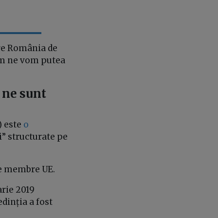
are România de
cum ne vom putea
 ne sunt
) este
o
i” structurate pe
ile membre UE.
arie 2019
dinția a fost