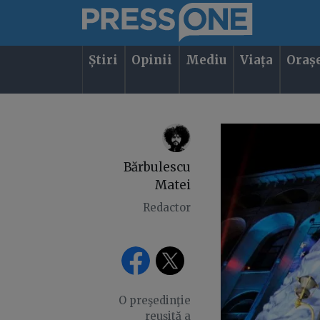
Știri
Opinii
Mediu
Viața
Oraș
Bărbulescu
Matei
Redactor
O preşedinţie
reuşită a