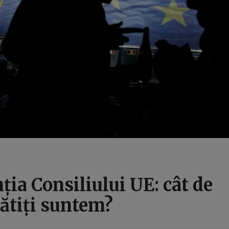
ția Consiliului UE: cât de
ătiți suntem?