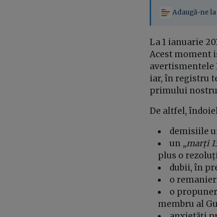
Adaugă-ne la 
La 1 ianuarie 2
Acest moment is
avertismentele 
iar, în registru
primului nostru
De altfel, îndoie
demisiile u
un
„marți 1
plus o rezoluț
dubii, în p
o remaniere
o propunere
membru al Gu
anxietăți p