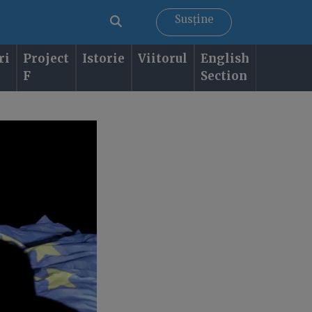
Susține
ri
Project
Istorie
Viitorul
English
F
Section