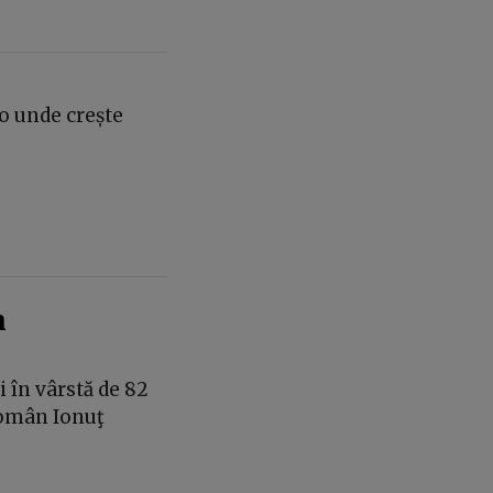
o unde crește
n
 în vârstă de 82
 român Ionuţ