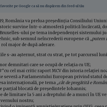
favorite pe Google ca să nu dispărem din feed-ul tău
019, România va prelua președinția Consiliului Uniun
toric survine într-o atmosferă politică încărcată, d
Bruxelles-ului pe tema independenței sistemului judi
 tehnic, sub semnul neîncrederii europene că
„putem f
 rol major de după aderare.
lile s-au așternut, strat cu strat, pe tot parcursul lu
nor demnitari care se ocupă de relația cu UE;
3”
cu cel mai critic raport MCV din istoria relației no
ie severă a Parlamentului European privind statul de
resa internațională, pe tema
„cât de pregătită e Român
 parțial blocată de președintele Iohannis;
 de limitare la 5 ani a dreptului de a munci în UE ve
vernului nostru;
rivind o iminentă amnistie/grațiere prin OUG, ceea c