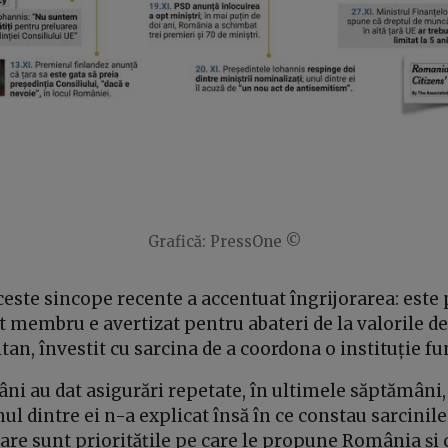
Grafică: PressOne ©
ceste sincope recente a accentuat îngrijorarea: est
t membru e avertizat pentru abateri de la valorile de
ltan, învestit cu sarcina de a coordona o instituție 
ni au dat asigurări repetate, în ultimele săptămâni,
nul dintre ei n-a explicat însă în ce constau sarcinil
care sunt prioritățile pe care le propune România și