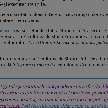
-și execute intențiile.
One
a discutat, în două interviuri separate, cu doi expe
i afaceri europene:
mescu
, fost secretar de stat la Ministerul Afacerilor 
versitar la Facultatea de Studii Europene a Universit
 al volumului
„
Criza Uniunii Europene și ordinea globa
ctor universitar la Facultatea de Științe Politice a Uni
 predă
Integrare europeană
și coordonează un masterat
tigațiile și reportajele independente nu se fac din lik
rii care le susțin financiar sunt cei care le fac posibil
ești presa noastră, cu o sumă mică pe lună ne poți aj
cât crezi.
Poți face diferența chiar acum cu un singu