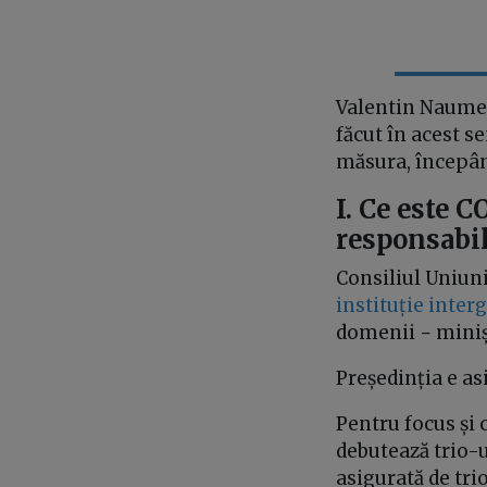
Valentin Naumes
făcut în acest s
măsura, începând
I. Ce este
responsabil
Consiliul Uniun
instituție inte
domenii − minișt
Președinția e as
Pentru focus și c
debutează trio-
asigurată de tri