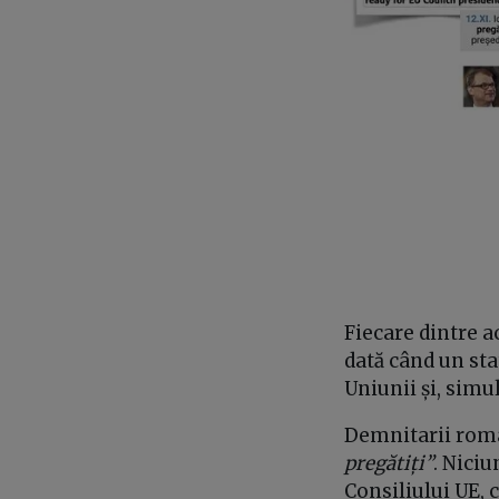
Fiecare dintre a
dată când un sta
Uniunii și, simu
Demnitarii româ
pregătiți”
. Niciu
Consiliului UE, 