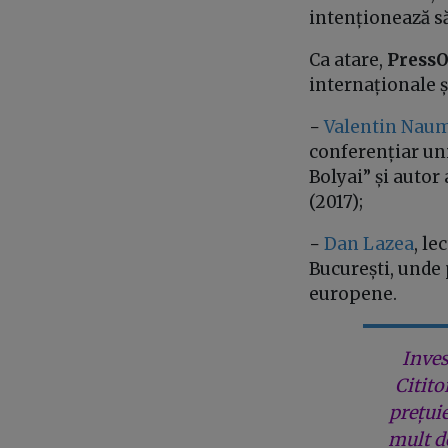
intenționează să
Ca atare,
Press
internaționale ș
−
Valentin Nau
conferențiar uni
Bolyai” și autor
(2017);
−
Dan Lazea
, le
București, unde
europene.
Inves
Citito
prețui
mult de