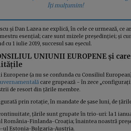
Îți mulțumim!
cu și Dan Lazea ne explică, în cele ce urmează, ce 
emestru esențial; care sunt mizele președinției; și 
 cu 1 iulie 2019, succesul sau eșecul.
 CONSILIUL UNIUNII EUROPENE și care
itățile
ii Europene (a nu se confunda cu Consiliul European
rguvernamentală
care grupează − în zece „configurați
rii de resort din țările membre.
igurată prin rotație, în mandate de șase luni, de țăr
ontinuitate, țările sunt grupate în trio-uri: la 1 ianu
ul România-Finlanda-Croația; înaintea noastră preșe
o-ul Estonia-Bulgaria-Austria.