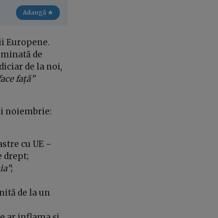
Adaugă ★
ii Europene.
ominată de
ciar de la noi,
ace față”
nii noiembrie:
astre cu UE −
 drept;
ia”
;
nită de la un
e ar inflama și