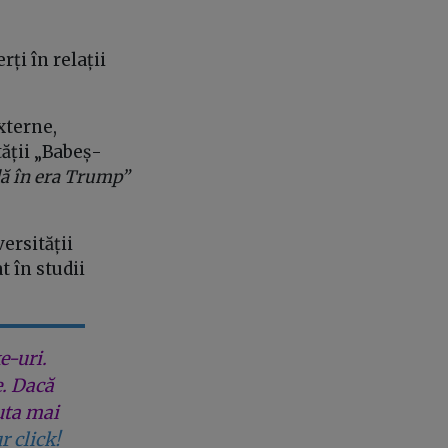
rți în relații
Externe,
ății „Babeș-
lă în era Trump”
versității
 în studii
e-uri.
e. Dacă
uta mai
r click!