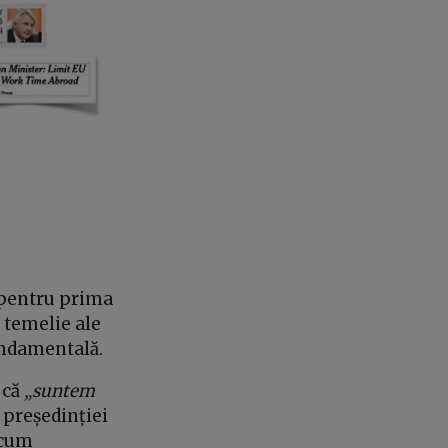
e pentru prima
 temelie ale
fundamentală.
 că
„suntem
e președinției
 cum