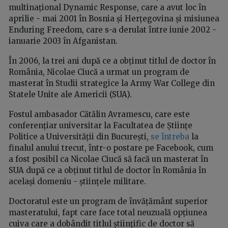
multinațional Dynamic Response, care a avut loc în
aprilie - mai 2001 în Bosnia și Herțegovina și misiunea
Enduring Freedom, care s-a derulat între iunie 2002 -
ianuarie 2003 în Afganistan.
În 2006, la trei ani după ce a obținut titlul de doctor în
România, Nicolae Ciucă a urmat un program de
masterat în Studii strategice la Army War College din
Statele Unite ale Americii (SUA).
Fostul ambasador Cătălin Avramescu, care este
conferențiar universitar la Facultatea de Științe
Politice a Universității din București,
se întreba
la
finalul anului trecut, într-o postare pe Facebook, cum
a fost posibil ca Nicolae Ciucă să facă un masterat în
SUA după ce a obținut titlul de doctor în România în
același domeniu - științele militare.
Doctoratul este un program de învățământ superior
masteratului, fapt care face total neuzuală opțiunea
cuiva care a dobândit titlul științific de doctor să