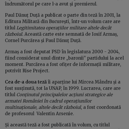
îndrumătorul pe care l-a avut și premierul.
Paul Dănuț Duță a publicat o parte din teză în 2001, la
Editura Militară din București, într-un volum care are
titlul
​Legitimitatea operațiilor militare altele decât
războiul.
Această carte este semnată de Iosif Armaș,
Cornel Purcărea și Paul Dănuț Duță.
Armaș a fost deputat PSD în legislatura 2000 - 2004,
fiind considerat unul dintre „baronii” partidului la acel
moment. Purcărea a fost ofițer de informații militare,
potrivit Rise Project.
Cea de-a doua teză
îi aparține lui Mircea Mândru și a
fost susținută, tot la UNAP, în 1999. Lucrarea, care are
titlul
Conținutul principalelor acțiuni strategice ale
armatei României în cadrul operațiunilor
multinaționale
,
altele decât războiul
, a fost coordonată
de profesorul Valentin Arsenie.
Și această teză a fost publicată în volum, cu titlul