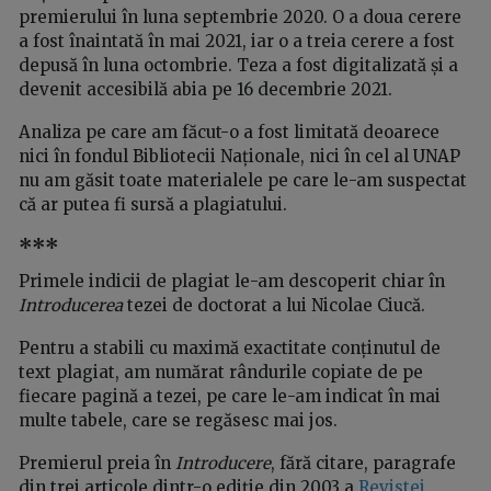
premierului în luna septembrie 2020. O a doua cerere
a fost înaintată în mai 2021, iar o a treia cerere a fost
depusă în luna octombrie. Teza a fost digitalizată și a
devenit accesibilă abia pe 16 decembrie 2021.
Analiza pe care am făcut-o a fost limitată deoarece
nici în fondul Bibliotecii Naționale, nici în cel al UNAP
nu am găsit toate materialele pe care le-am suspectat
că ar putea fi sursă a plagiatului.
***
Primele indicii de plagiat le-am descoperit chiar în
Introducerea
tezei de doctorat a lui Nicolae Ciucă.
Pentru a stabili cu maximă exactitate conținutul de
text plagiat, am numărat rândurile copiate de pe
fiecare pagină a tezei, pe care le-am indicat în mai
multe tabele, care se regăsesc mai jos.
Premierul preia în
Introducere
, fără citare, paragrafe
din trei articole dintr-o ediție din 2003 a
Revistei