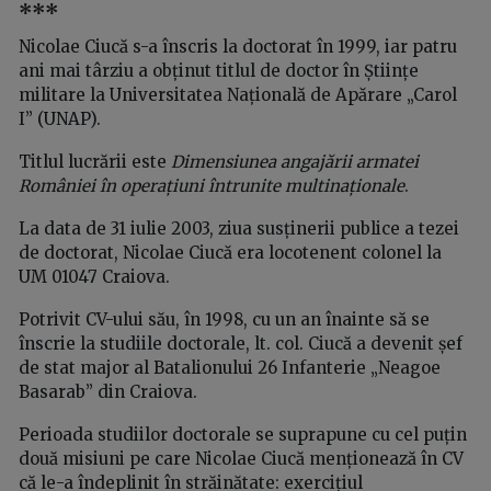
***
Nicolae Ciucă s-a înscris la doctorat în 1999, iar patru
ani mai târziu a obținut titlul de doctor în Științe
militare la Universitatea Națională de Apărare „Carol
I” (UNAP).
Titlul lucrării este
Dimensiunea angajării armatei
României în operațiuni întrunite multinaționale
.
La data de 31 iulie 2003, ziua susținerii publice a tezei
de doctorat, Nicolae Ciucă era locotenent colonel la
UM 01047 Craiova.
Potrivit CV-ului său, în 1998, cu un an înainte să se
înscrie la studiile doctorale, lt. col. Ciucă a devenit șef
de stat major al Batalionului 26 Infanterie „Neagoe
Basarab” din Craiova.
Perioada studiilor doctorale se suprapune cu cel puțin
două misiuni pe care Nicolae Ciucă menționează în CV
că le-a îndeplinit în străinătate: exercițiul