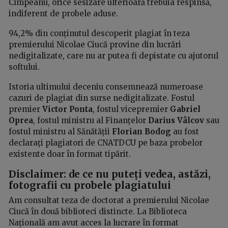
Cîmpeanu, orice sesizare ulterioară trebuia respinsă,
indiferent de probele aduse.
94,2% din conținutul descoperit plagiat în teza
premierului Nicolae Ciucă provine din lucrări
nedigitalizate, care nu ar putea fi depistate cu ajutorul
softului.
Istoria ultimului deceniu consemnează numeroase
cazuri de plagiat din surse nedigitalizate. Fostul
premier
Victor Ponta
, fostul vicepremier
Gabriel
Oprea
, fostul ministru al Finanțelor
Darius Vâlcov
sau
fostul ministru al Sănătății
Florian Bodog
au fost
declarați plagiatori de CNATDCU pe baza probelor
existente doar în format tipărit.
Disclaimer: de ce nu puteți vedea, astăzi,
fotografii cu probele plagiatului
Am consultat teza de doctorat a premierului Nicolae
Ciucă în două biblioteci distincte. La Biblioteca
Națională am avut acces la lucrare în format