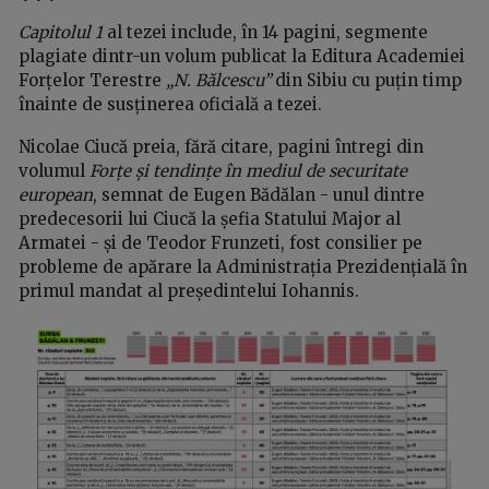
Capitolul 1
al tezei include, în 14 pagini, segmente
plagiate dintr-un volum publicat la Editura Academiei
Forțelor Terestre
„N. Bălcescu”
din Sibiu cu puțin timp
înainte de susținerea oficială a tezei.
Nicolae Ciucă preia, fără citare, pagini întregi din
volumul
Forțe și tendințe în mediul de securitate
european
, semnat de Eugen Bădălan - unul dintre
predecesorii lui Ciucă la șefia Statului Major al
Armatei - și de Teodor Frunzeti, fost consilier pe
probleme de apărare la Administrația Prezidențială în
primul mandat al președintelui Iohannis.