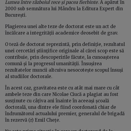
Lumea între războiul rece și pacea fierbinte
. A apărut în
2000 sub semnătura lui Mândru la Editura Expert din
București.
Plagierea unei alte teze de doctorat este un act de
încălcare a integrității academice deosebit de grav.
O teză de doctorat reprezintă, prin definiție, rezultatul
unei cercetări științifice originale al cărei scop este să
contribuie, prin descoperirile făcute, la cunoașterea
comună și la progresul umanității. Însușirea
rezultatelor muncii altcuiva nesocotește scopul însuși
al studiilor doctorale.
În acest caz, gravitatea este cu atât mai mare cu cât
ambele teze din care Nicolae Ciucă a plagiat au fost
susținute cu câțiva ani înainte în aceeași școală
doctorală, una dintre ele fiind coordonată chiar de
îndrumătorul actualului premier, generalul de brigadă
în rezervă (r) Emil Chețe.