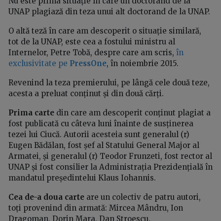
Nu este prima situație în care un doctorand de la
UNAP plagiază din teza unui alt doctorand de la UNAP.
O altă teză în care am descoperit o situație similară,
tot de la UNAP, este cea a fostului ministru al
Internelor, Petre Tobă, despre care am scris,
în
exclusivitate pe
PressOne
, în noiembrie 2015.
Revenind la teza premierului, pe lângă cele două teze,
acesta a preluat conținut și din două cărți.
Prima carte
din care am descoperit conținut plagiat a
fost publicată cu câteva luni înainte de susținerea
tezei lui Ciucă. Autorii acesteia sunt generalul (r)
Eugen Bădălan, fost șef al Statului General Major al
Armatei, și generalul (r) Teodor Frunzeti, fost rector al
UNAP și fost consilier la Administrația Prezidențială în
mandatul președintelui Klaus Iohannis.
Cea de-a doua carte
are un colectiv de patru autori,
toți provenind din armată: Mircea Mândru, Ion
Dragoman, Dorin Mara, Dan Stroescu.