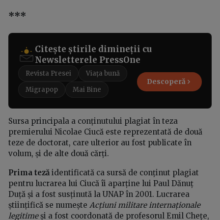
***
Citește știrile dimineții cu
Newsletterele PressOne
Revista Presei
Viața bună
Descoperă
Migrapop
Mai Bine
Sursa principala a conținutului plagiat în teza
premierului Nicolae Ciucă este reprezentată de două
teze de doctorat, care ulterior au fost publicate în
volum, și de alte două cărți.
Prima teză
identificată ca sursă de conținut plagiat
pentru lucrarea lui Ciucă îi aparține lui Paul Dănuț
Duță și a fost susținută la UNAP în 2001. Lucrarea
științifică se numește
Acțiuni militare internaționale
legitime
și a fost coordonată de profesorul Emil Chețe,