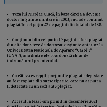
Teza lui Nicolae Ciucă, în baza căreia a devenit
doctor în Științe militare în 2003, include conținut
plagiat în cel puțin 42 de pagini din totalul de 138.
Conținutul din cel puțin 19 pagini a fost plagiat
din alte două teze de doctorat susținute anterior la
Universitatea Națională de Apărare “Carol I”
(UNAP), una dintre ele coordonată chiar de
îndrumătorul premierului.
Cu câteva excepții, porțiunile plagiate depistate
au fost copiate din surse tipărite, care nu ar putea
fi detectate cu un soft anti-plagiat.
Accesul la teză l-am primit în decembrie 2021,
după trei solicitări scrise făcute de PressOne către