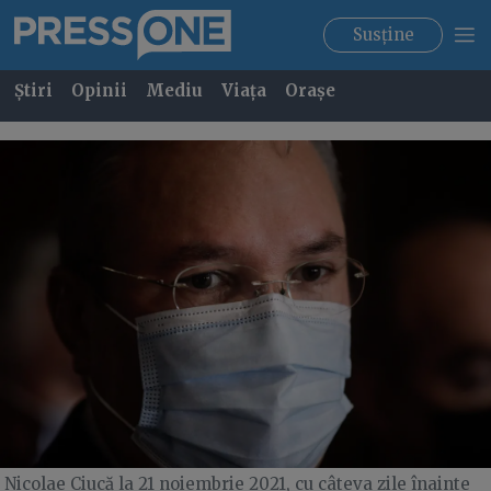
Susține
Știri
Opinii
Mediu
Viața
Orașe
Nicolae Ciucă la 21 noiembrie 2021, cu câteva zile înainte