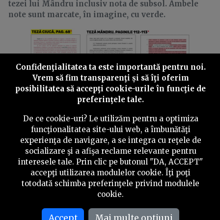
tezei lui Mândru inclusiv nota de subsol. Ambele
note sunt marcate, în imagine, cu verde.
Confidenţialitatea ta este importantă pentru noi.
Vrem să fim transparenţi și să îţi oferim
posibilitatea să accepţi cookie-urile în funcţie de
preferinţele tale.
De ce cookie-uri? Le utilizăm pentru a optimiza
funcţionalitatea site-ului web, a îmbunătăţi
O situație aparte este la pagina 74 din teză, acolo unde
experienţa de navigare, a se integra cu reţele de
Ciucă preia un paragraf de șapte rânduri din teza lui
socializare şi a afişa reclame relevante pentru
Mândru, de la pagina 135, la finalul căruia pune o notă
interesele tale. Prin clic pe butonul "DA, ACCEPT"
de subsol explicativă care are nu mai puțin de 17
accepţi utilizarea modulelor cookie. Îţi poţi
rânduri de text scris cu corp 10. Conținutul acestei
totodată schimba preferinţele privind modulele
note este preluat, de asemenea, din teza lui Mândru,
cookie.
unde textul se întinde pe 21 de rânduri.
***
Accept
Mai multe optiuni