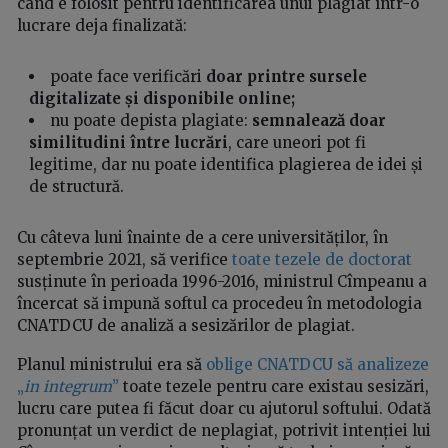
când e folosit pentru identificarea unui plagiat într-o
lucrare deja finalizată:
poate face verificări
doar printre sursele
digitalizate și disponibile online;
nu poate depista plagiate:
semnalează doar
similitudini între lucrări
, care uneori pot fi
legitime, dar nu poate identifica plagierea de idei și
de structură.
Cu câteva luni înainte de a cere universităților, în
septembrie 2021, să verifice
toate tezele de doctorat
susținute în perioada 1996-2016, ministrul Cîmpeanu a
încercat să impună softul ca procedeu în metodologia
CNATDCU de analiză a sesizărilor de plagiat.
Planul ministrului era să
oblige CNATDCU să analizeze
„
in integrum
”
toate tezele pentru care existau sesizări,
lucru care putea fi făcut doar cu ajutorul softului. Odată
pronunțat un verdict de neplagiat, potrivit intenției lui