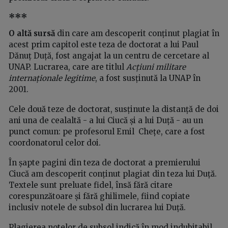
***
O altă sursă
din care am descoperit conținut plagiat în
acest prim capitol este teza de doctorat a lui Paul
Dănuț Duță, fost angajat la un centru de cercetare al
UNAP. Lucrarea, care are titlul
Acțiuni militare
internaționale legitime
, a fost susținută la UNAP în
2001.
Cele două teze de doctorat, susținute la distanță de doi
ani una de cealaltă - a lui Ciucă și a lui Duță - au un
punct comun: pe profesorul Emil Chețe, care a fost
coordonatorul celor doi.
În șapte pagini din teza de doctorat a premierului
Ciucă am descoperit conținut plagiat din teza lui Duță.
Textele sunt preluate fidel, însă fără citare
corespunzătoare și fără ghilimele, fiind copiate
inclusiv notele de subsol din lucrarea lui Duță.
Plagierea notelor de subsol indică în mod indubitabil