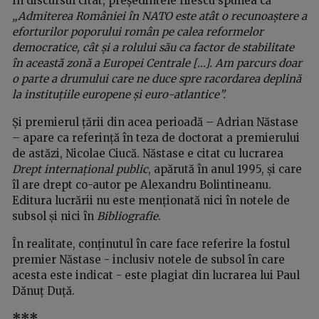
În discursul citat, președintele Iliescu spunea că
„Admiterea României în NATO este atât o recunoaștere a
eforturilor poporului român pe calea reformelor
democratice, cât și a rolului său ca factor de stabilitate
în această zonă a Europei Centrale [...]. Am parcurs doar
o parte a drumului care ne duce spre racordarea deplină
la instituțiile europene și euro-atlantice”.
Și premierul țării din acea perioadă – Adrian Năstase
– apare ca referință în teza de doctorat a premierului
de astăzi, Nicolae Ciucă. Năstase e citat cu lucrarea
Drept internațional public
, apărută în anul 1995, și care
îl are drept co-autor pe Alexandru Bolintineanu.
Editura lucrării nu este menționată nici în notele de
subsol și nici în
Bibliografie
.
În realitate, conținutul în care face referire la fostul
premier Năstase - inclusiv notele de subsol în care
acesta este indicat - este plagiat din lucrarea lui Paul
Dănuț Duță.
***