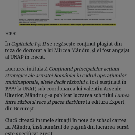
***
În
Capitolele I
și
II
se regăsește conținut plagiat din
teza de doctorat a lui Mircea Mândru, și el fost angajat
al UNAP în trecut.
Lucrarea intitulată
Conținutul principalelor acțiuni
strategice ale armatei României în cadrul operațiunilor
multinaționale
,
altele decât războiul
a fost susținută în
1999 la UNAP, sub coordonarea lui Valentin Arsenie.
Ulterior, Mândru și-a publicat lucrarea sub titlul
Lumea
între războiul rece și pacea fierbinte
la editura Expert,
din București.
Ciucă citează în unele situații în note de subsol cartea
lui Mândru, însă numărul de pagină din lucrarea-sursă
este specificat greșit.