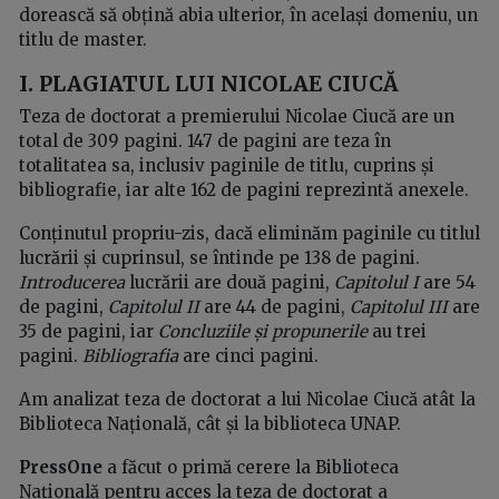
dorească să obțină abia ulterior, în același domeniu, un
titlu de master.
I. PLAGIATUL LUI NICOLAE CIUCĂ
Teza de doctorat a premierului Nicolae Ciucă are un
total de 309 pagini. 147 de pagini are teza în
totalitatea sa, inclusiv paginile de titlu, cuprins și
bibliografie, iar alte 162 de pagini reprezintă anexele.
Conținutul propriu-zis, dacă eliminăm paginile cu titlul
lucrării și cuprinsul, se întinde pe 138 de pagini.
Introducerea
lucrării are două pagini,
Capitolul I
are 54
de pagini,
Capitolul II
are 44 de pagini,
Capitolul III
are
35 de pagini, iar
Concluziile și propunerile
au trei
pagini.
Bibliografia
are cinci pagini.
Am analizat teza de doctorat a lui Nicolae Ciucă atât la
Biblioteca Națională, cât și la biblioteca UNAP.
PressOne
a făcut o primă cerere la Biblioteca
Națională pentru acces la teza de doctorat a