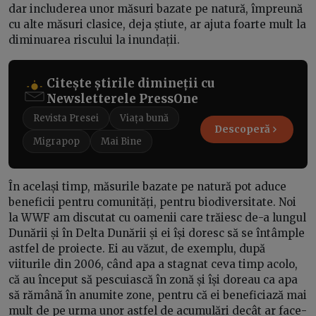
dar includerea unor măsuri bazate pe natură, împreună
cu alte măsuri clasice, deja știute, ar ajuta foarte mult la
diminuarea riscului la inundații.
Citește știrile dimineții cu
Newsletterele PressOne
Revista Presei
Viața bună
Descoperă
Migrapop
Mai Bine
În același timp, măsurile bazate pe natură pot aduce
beneficii pentru comunități, pentru biodiversitate. Noi
la WWF am discutat cu oamenii care trăiesc de-a lungul
Dunării și în Delta Dunării și ei își doresc să se întâmple
astfel de proiecte. Ei au văzut, de exemplu, după
viiturile din 2006, când apa a stagnat ceva timp acolo,
că au început să pescuiască în zonă și își doreau ca apa
să rămână în anumite zone, pentru că ei beneficiază mai
mult de pe urma unor astfel de acumulări decât ar face-