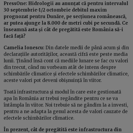
PressOne:
Hidrologii au anunțat că pentru intervalul
30 septembrie-1/2 octombrie debitul maxim
prognozat pentru Dunăre, pe secțiunea românească,
ar putea ajunge la 8.000 de metri cubi pe secundă. Ce
înseamnă asta și cât de pregătită este România să-i
facă față?
Camelia Ionescu:
Din datele medii de până acum și din
declarațiile autorităților, această cifră este peste media
lunii. Ținând însă cont că mediile lunare se fac cu valori
din trecut, când nu vorbeam atât de intens despre
schimbările climatice și efectele schimbărilor climatice,
aceste valori pot deveni obișnuință în viitor.
Toată infrastructura și modul în care este gestionată
apa în România ar trebui regândite pentru ce se va
întâmpla în viitor. Noi trebuie să ne gândim la a investi,
pentru a ne adapta la genul acesta de valori cauzate de
efectele schimbărilor climatice.
În prezent, cât de pregătită este infrastructura din