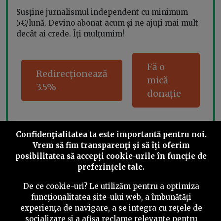
Susține jurnalismul independent cu minimum
5€/lună. Devino abonat acum și ne ajuți mai mult
decât ai crede. Îți mulțumim!
Fă o
Redirecționează
mică
3.5%
donație
Confidenţialitatea ta este importantă pentru noi.
Share this
Vrem să fim transparenţi și să îţi oferim
posibilitatea să accepţi cookie-urile în funcţie de
preferinţele tale.
De ce cookie-uri? Le utilizăm pentru a optimiza
funcţionalitatea site-ului web, a îmbunătăţi
experienţa de navigare, a se integra cu reţele de
©
2026
PressOne.ro
socializare şi a afişa reclame relevante pentru