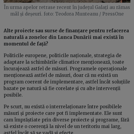
În urma apelor retrase recent în județul Galați au rămas
mâl și deșeuri. foto: Teodora Munteanu / PressOne
Alte proiecte sau surse de finanțare pentru refacerea
naturală a zonelor din Lunca Dunării mai există în
momentul de față?
Politicile europene, politicile naționale, strategia de
adaptare la schimbările climatice menționează, toate
încurajează astfel de măsuri. Programele operaționale
menționează astfel de măsuri, doar că nu există un
program coerent de implementare, astfel încât soluțiile
bazate pe natură să fie corelate și cu alte intervenții
posibile.
Pe scurt, nu există o interrelaționare între posibilele
măsuri și proiecte care pot fi implementate. Ele sunt
cam împrăștiate prin diverse proiecte și programe, fără
să existe o coerență la nivel de un teritoriu mai larg,
astfel încât să se vadă și efecte.