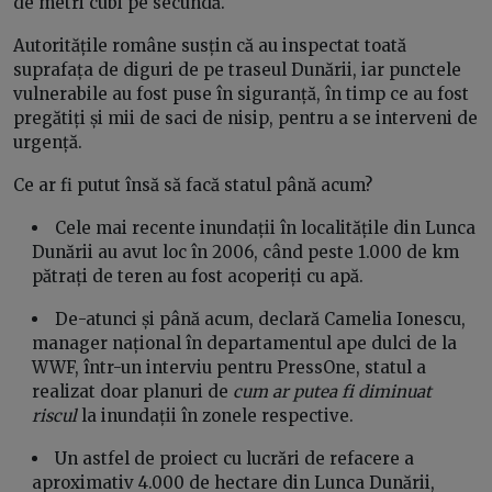
de metri cubi pe secundă.
Autoritățile române susțin că au inspectat toată
suprafața de diguri de pe traseul Dunării, iar punctele
vulnerabile au fost puse în siguranță, în timp ce au fost
pregătiți și mii de saci de nisip, pentru a se interveni de
urgență.
Ce ar fi putut însă să facă statul până acum?
Cele mai recente inundații în localitățile din Lunca
Dunării au avut loc în 2006, când peste 1.000 de km
pătrați de teren au fost acoperiți cu apă.
De-atunci și până acum, declară Camelia Ionescu,
manager național în departamentul ape dulci de la
WWF, într-un interviu pentru PressOne, statul a
realizat doar planuri de
cum ar putea fi diminuat
riscul
la inundații în zonele respective.
Un astfel de proiect cu lucrări de refacere a
aproximativ 4.000 de hectare din Lunca Dunării,