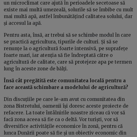
un microclimat care ajută în perioadele secetoase să
existe mai multă umezeală, solurile să se îmbibe cu mult
mai multă apă, astfel îmbunătățind calitatea solului, dar
și accesul la apă.
Pentru asta, însă, ar trebui să se schimbe modul în care
se practică agricultura, tipurile de culturi. Și să se
renunțe la o agricultură foarte intensivă, pe suprafețe
foarte mari, iar atenția să fie îndreptată către o
agricultură de calitate, care să protejeze apa pe termen
lung în aceste zone de bălți.
Însă cât pregătită este comunitatea locală pentru a
face această schimbare a modelului de agricultură?
Din discuțiile pe care le-am avut cu comunitatea din
zona Bistretului, oamenii își doresc aceste proiecte de
refacere. La toate întâlnirile noastre ziceau că vor să
facă zona aceea să fie ca o deltă. Vor turiști, vor să
diversifice activitățile economice în zonă, pentru că
lunca Dunării poate să fie și un obiectiv economic din