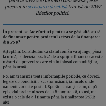
până la 5.197.000 de metri cubi de apă”, este
precizat în
scrisoarea deschisă
trimisă de WWF
liderilor politici.
În prezent, se fac eforturi pentru a se găsi altă sursă
de finanțare pentru proiectul retras de la finanțarea
din PNR?
Așteptăm. Considerăm că statul român va ajunge, până
la urmă, la decizia pozitivă de a sprijini financiar aceste
măsuri de prevenire care vin în folosul comunităților,
până la urmă.
Noi am transmis toate informațiile posibile, cu dovezi,
legate de beneficiile acestor măsuri, iar acolo unde
oamenii vor este posibil. Sperăm chiar și acum, după
episodul proiectul scos de la finanțare, că, totuși, mai
există o cale de a-l finanța până la finalizarea PNRR-
ului.