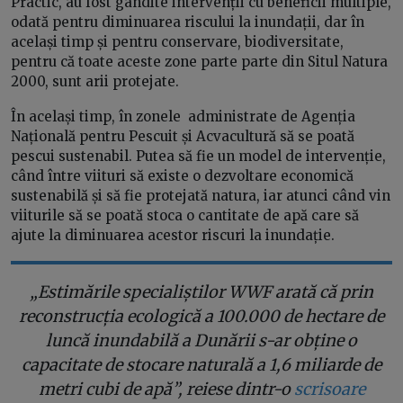
Practic, au fost gândite intervenții cu beneficii multiple,
odată pentru diminuarea riscului la inundații, dar în
același timp și pentru conservare, biodiversitate,
pentru că toate aceste zone parte parte din Situl Natura
2000, sunt arii protejate.
În același timp, în zonele administrate de Agenția
Națională pentru Pescuit și Acvacultură să se poată
pescui sustenabil. Putea să fie un model de intervenție,
când între viituri să existe o dezvoltare economică
sustenabilă și să fie protejată natura, iar atunci când vin
viiturile să se poată stoca o cantitate de apă care să
ajute la diminuarea acestor riscuri la inundație.
„Estimările specialiștilor WWF arată că prin
reconstrucția ecologică a 100.000 de hectare de
luncă inundabilă a Dunării s-ar obține o
capacitate de stocare naturală a 1,6 miliarde de
metri cubi de apă”, reiese dintr-o
scrisoare