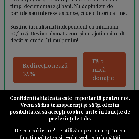
timp, documentare și bani. Nu depindem de
partide sau interese ascunse, ci de cititori ca tine.
Susține jurnalismul independent cu minimum
5€/lună. Devino abonat acum și ne ajuți mai mult
decât ai crede. Îți mulțumim!
Fă o
Redirecționează
mică
3.5%
donație
Confidenţialitatea ta este importantă pentru noi.
Vrem să fim transparenţi și să îţi oferim
Share this
posibilitatea să accepţi cookie-urile în funcţie de
preferinţele tale.
De ce cookie-uri? Le utilizăm pentru a optimiza
funcţionalitatea site-ului web, a îmbunătăţi