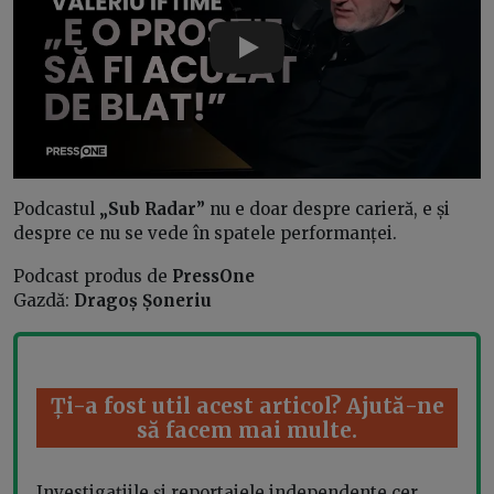
Play
Podcastul
„Sub Radar”
nu e doar despre carieră, e și
despre ce nu se vede în spatele performanței.
Podcast produs de
PressOne
Gazdă:
Dragoș Șoneriu
Ți-a fost util acest articol? Ajută-ne
să facem mai multe.
Investigațiile și reportajele independente cer