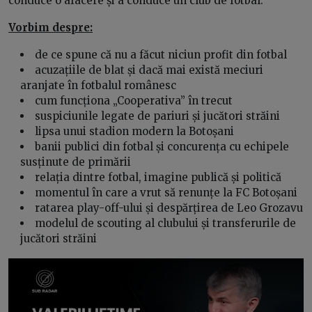
conduce o afacere și a conduce un club de fotbal.
Vorbim despre:
de ce spune că nu a făcut niciun profit din fotbal
acuzațiile de blat și dacă mai există meciuri
aranjate în fotbalul românesc
cum funcționa „Cooperativa” în trecut
suspiciunile legate de pariuri și jucători străini
lipsa unui stadion modern la Botoșani
banii publici din fotbal și concurența cu echipele
susținute de primării
relația dintre fotbal, imagine publică și politică
momentul în care a vrut să renunțe la FC Botoșani
ratarea play-off-ului și despărțirea de Leo Grozavu
modelul de scouting al clubului și transferurile de
jucători străini