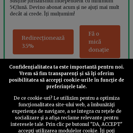
Susține jurnalismul independent cu minimum
5€/lună. Devino abonat acum și ne ajuți mai mult
decât ai crede. Îți mulțumim!
Fă o
Redirecționează
mică
3.5%
donație
Confidenţialitatea ta este importantă pentru noi.
Vrem să fim transparenţi și să îţi oferim
Share this
posibilitatea să accepţi cookie-urile în funcţie de
preferinţele tale.
De ce cookie-uri? Le utilizăm pentru a optimiza
funcţionalitatea site-ului web, a îmbunătăţi
experienţa de navigare, a se integra cu reţele de
socializare şi a afişa reclame relevante pentru
©
2026
PressOne.ro
interesele tale. Prin clic pe butonul "DA, ACCEPT"
accepţi utilizarea modulelor cookie. Îţi poţi