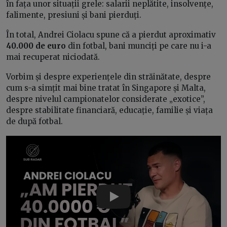
în fața unor situații grele: salarii neplătite, insolvențe,
falimente, presiuni și bani pierduți.
În total, Andrei Ciolacu spune că a pierdut aproximativ
40.000 de euro
din fotbal, bani munciți pe care nu i-a
mai recuperat niciodată.
Vorbim și despre experiențele din străinătate, despre
cum s-a simțit mai bine tratat în Singapore și Malta,
despre nivelul campionatelor considerate „exotice”,
despre stabilitate financiară, educație, familie și viața
de după fotbal.
Play