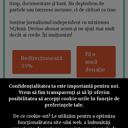
timp, documentare și bani. Nu depindem de
partide sau interese ascunse, ci de cititori ca tine.
Susține jurnalismul independent cu minimum
5€/lună. Devino abonat acum și ne ajuți mai mult
decât ai crede. Îți mulțumim!
Fă o
Redirecționează
mică
3.5%
donație
Confidenţialitatea ta este importantă pentru noi.
Vrem să fim transparenţi și să îţi oferim
Share this
posibilitatea să accepţi cookie-urile în funcţie de
preferinţele tale.
De ce cookie-uri? Le utilizăm pentru a optimiza
funcţionalitatea site-ului web, a îmbunătăţi