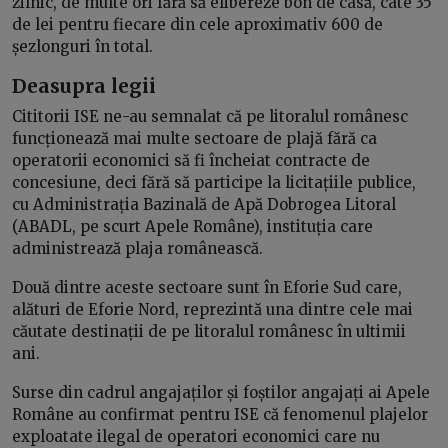
zilnic, de multe ori fără să elibereze bon de casă, câte 35
de lei pentru fiecare din cele aproximativ 600 de
șezlonguri în total.
Deasupra legii
Cititorii ISE ne-au semnalat că pe litoralul românesc
funcționează mai multe sectoare de plajă fără ca
operatorii economici să fi încheiat contracte de
concesiune, deci fără să participe la licitațiile publice,
cu Administrația Bazinală de Apă Dobrogea Litoral
(ABADL, pe scurt Apele Române), instituția care
administrează plaja românească.
Două dintre aceste sectoare sunt în Eforie Sud care,
alături de Eforie Nord, reprezintă una dintre cele mai
căutate destinații de pe litoralul românesc în ultimii
ani.
Surse din cadrul angajaților și foștilor angajați ai Apele
Române au confirmat pentru ISE că fenomenul plajelor
exploatate ilegal de operatori economici care nu