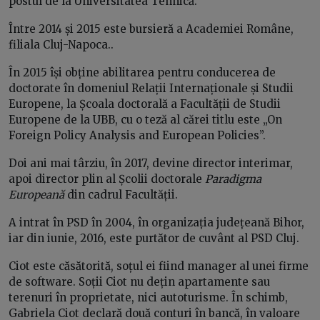
postul de la Universitatea Tehnică.
Între 2014 și 2015 este bursieră a Academiei Române,
filiala Cluj-Napoca..
În 2015 își obține abilitarea pentru conducerea de
doctorate în domeniul Relații Internaționale și Studii
Europene, la Școala doctorală a Facultății de Studii
Europene de la UBB, cu o teză al cărei titlu este „On
Foreign Policy Analysis and European Policies”.
Doi ani mai târziu, în 2017, devine director interimar,
apoi director plin al Școlii doctorale
Paradigma
Europeană
din cadrul Facultății.
A intrat în PSD în 2004, în organizația județeană Bihor,
iar din iunie, 2016, este purtător de cuvânt al PSD Cluj.
Ciot este căsătorită, soțul ei fiind manager al unei firme
de software. Soții Ciot nu dețin apartamente sau
terenuri în proprietate, nici autoturisme. În schimb,
Gabriela Ciot declară două conturi în bancă, în valoare