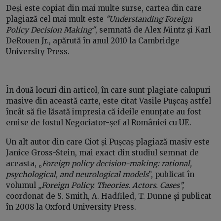
Deși este copiat din mai multe surse, cartea din care
plagiază cel mai mult este
"Understanding Foreign
Policy Decision Making"
, semnată de Alex Mintz și Karl
DeRouen Jr., apărută în anul 2010 la Cambridge
University Press.
În două locuri din articol, în care sunt plagiate calupuri
masive din această carte, este citat Vasile Pușcaș astfel
încât să fie lăsată impresia că ideile enunțate au fost
emise de fostul Negociator-șef al României cu UE.
Un alt autor din care Ciot și Pușcaș plagiază masiv este
Janice Gross-Stein, mai exact din studiul semnat de
aceasta, „
Foreign policy decision-making: rational,
psychological, and neurological models
”, publicat în
volumul
„Foreign Policy. Theories. Actors. Cases”,
coordonat de S. Smith, A. Hadfiled, T. Dunne și publicat
în 2008 la Oxford University Press.