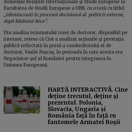
domeniul Relațiile Internaționale și Studii Europene la
Facultatea de Studii Europene a UBB, cu o teză cu titlul
„Idiosincrazii în procesul decizional al politicii externe,
după Războiul Rece”.
Din analiza rezumatului tezei de doctorat, disponibil pe
internet, reiese că Ciot a analizat acțiunile și prestația
publică reflectată în presă a conducătorului ei de
doctorat, Vasile Pușcaș, în perioada în care acesta era
Negociator-șef al României pentru integrarea în
Uniunea Europeană.
HARTĂ INTERACTIVĂ. Cine
deține trecutul, deține și
prezentul. Polonia,
Slovacia, Ungaria și
România față în față cu
fantomele Armatei Roșii