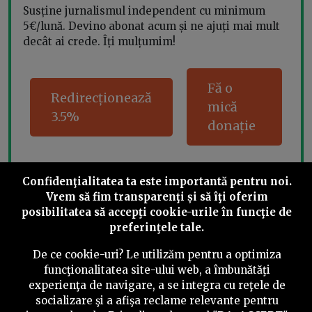
Susține jurnalismul independent cu minimum
5€/lună. Devino abonat acum și ne ajuți mai mult
decât ai crede. Îți mulțumim!
Fă o
Redirecționează
mică
3.5%
donație
Confidenţialitatea ta este importantă pentru noi.
Share this
Vrem să fim transparenţi și să îţi oferim
posibilitatea să accepţi cookie-urile în funcţie de
preferinţele tale.
De ce cookie-uri? Le utilizăm pentru a optimiza
funcţionalitatea site-ului web, a îmbunătăţi
experienţa de navigare, a se integra cu reţele de
©
2026
PressOne.ro
socializare şi a afişa reclame relevante pentru