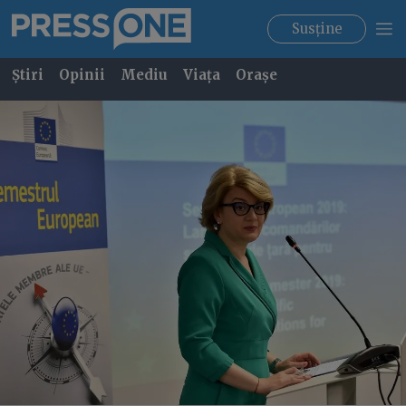
Susține
Știri
Opinii
Mediu
Viața
Orașe