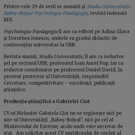
Printre cele 29 de serii se numără și
Studia Universitatis
Babeş-Bolyai Psychologia-Paedagogia
,
revistă indexată
BDI.
Psychologia-Paedagogia
îi are ca editori pe Adina Glava
și Dorothea Ionescu, ambele cu gradul didactic de
conferențiar universitar la UBB.
Revista-mamă,
Studia
Universitatis,
îl are ca redactor-
șef pe rectorul UBB, profesorul Ioan Aurel Pop, iar ca
redactor coordonator pe profesorul Daniel David, în
prezent prorector al Universității, responsabil
Cercetare, competitivitate – excelență, publicații
științifice.
Producția științifică a Gabrielei Ciot
CV-ul Melaniei-Gabriela Ciot nu se regăsește nici pe
site-ul Universității „Babeș-Bolyai”, nici pe cel al
Ministerului de Externe, acolo unde este secretar de
stat. Am solicitat acest CV purtătorului de cuvânt al