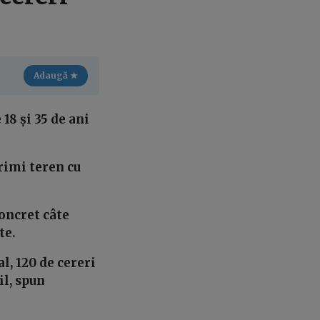
Adaugă ★
 18 și 35 de ani
rimi teren cu
concret câte
ite.
l, 120 de cereri
il, spun