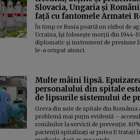
Slovacia, Ungaria și România
față cu fantomele Armatei R
În timp ce Rusia poartă un război de ag
Ucraina, își folosește morții din 1944-1
diplomatic și instrument de presiune în
le-a ocupat atunci.
Multe mâini lipsă. Epuizare
personalului din spitale este
de lipsurile sistemului de p
Greva din sute de spitale din România a
problemă mai puțin evidentă – accesul 
românilor la servicii de prevenție. 80%
pacienții spitalizați ar putea fi tratați î
medicale, dacă ar avea unde.