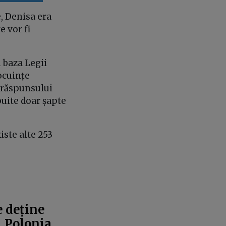
e, Denisa era
e vor fi
n baza Legii
ocuințe
m răspunsului
buite doar șapte
iste alte 253
 deține
. Polonia,