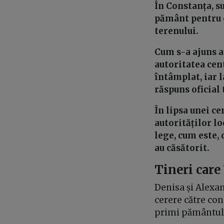
În Constanța, s
pământ pentru c
terenului.
Cum s-a ajuns a
autoritatea cent
întâmplat, iar l
răspuns oficial
În lipsa unei ce
autorităților lo
lege, cum este, 
au căsătorit.
Tineri care
Denisa și Alexan
cerere către con
primi pământul