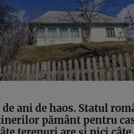
 de ani de haos. Statul rom
inerilor pământ pentru cas
âte terenuri are și nici câte