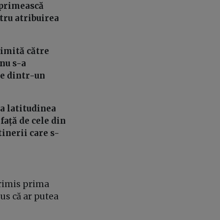
ă primească
tru atribuirea
rimită către
 nu s-a
se dintr-un
la latitudinea
față de cele din
tinerii care s-
trimis prima
pus că ar putea