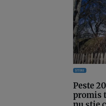
ȘTIRI
Peste 20
promis t
nu știe c