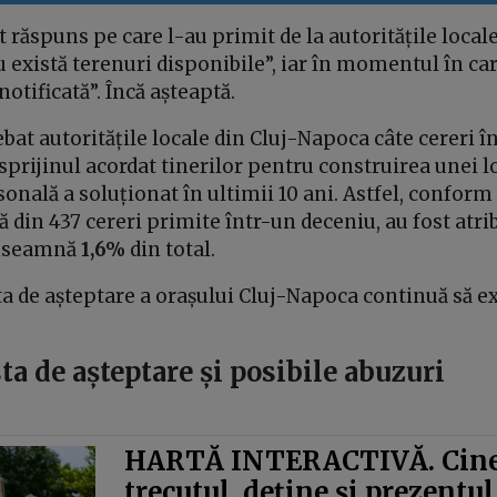
t răspuns pe care l-au primit de la autoritățile local
 există terenuri disponibile”, iar în momentul în car
notificată”. Încă așteaptă.
bat autoritățile locale din Cluj-Napoca câte cereri î
sprijinul acordat tinerilor pentru construirea unei l
onală a soluționat în ultimii 10 ani. Astfel, confor
că din 437 cereri primite într-un deceniu, au fost atri
înseamnă
1,6%
din total.
ta de așteptare a orașului Cluj-Napoca continuă să ex
sta de așteptare și posibile abuzuri
HARTĂ INTERACTIVĂ. Cine
trecutul, deține și prezentul