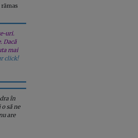
 a rămas
e-uri.
e. Dacă
uta mai
r click!
dra în
 o să ne
nu are