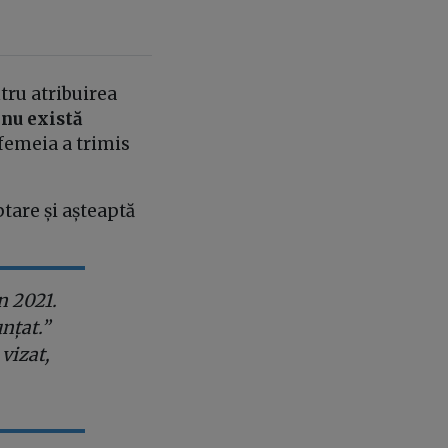
tru atribuirea
„
nu există
 femeia a trimis
eptare și așteaptă
n 2021.
nțat.”
vizat,