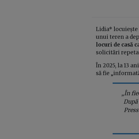
Lidia* locuieșt
unui teren a dep
locuri de casă c
solicitări repeta
În 2025, la 13 an
să fie „informa
„În fi
După 
Press