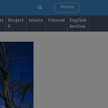
Susține
ri
Project
Istorie
Viitorul
English
F
Section