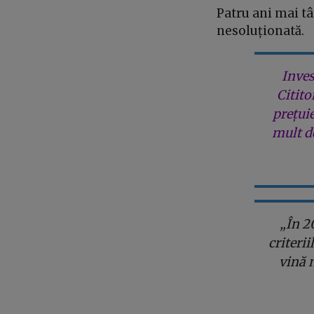
Patru ani mai tâ
nesoluționată.
Inves
Citito
prețui
mult de
„În 2
criteri
vină 