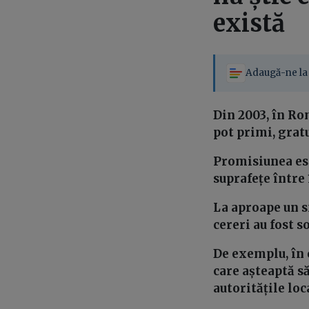
există
Adaugă-ne la 
Din 2003, în R
pot primi, gratu
Promisiunea est
suprafețe între 
La aproape un sf
cereri au fost s
De exemplu, în o
care așteaptă să
autoritățile loc