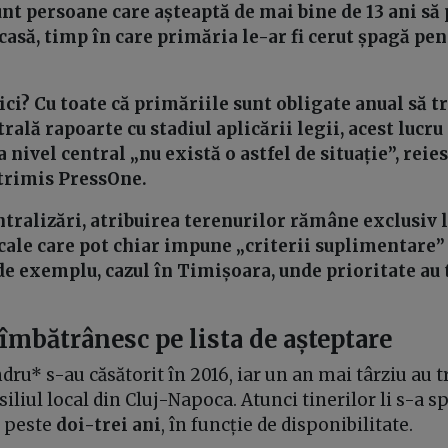
unt persoane care așteaptă de mai bine de 13 ani s
asă, timp în care primăria le-ar fi cerut șpagă pen
ici? Cu toate că primăriile sunt obligate anual să t
rală rapoarte cu stadiul aplicării legii, acest lucru
a nivel central „nu există o astfel de situație”, reie
 trimis PressOne.
ntralizări, atribuirea terenurilor rămâne exclusiv 
cale care pot chiar impune „criterii suplimentare” 
de exemplu, cazul în Timișoara, unde prioritate au 
 îmbătrânesc pe lista de așteptare
dru* s-au căsătorit în 2016, iar un an mai târziu au 
siliul local din Cluj-Napoca. Atunci tinerilor li s-a s
 peste
doi-trei ani
, în funcție de disponibilitate.