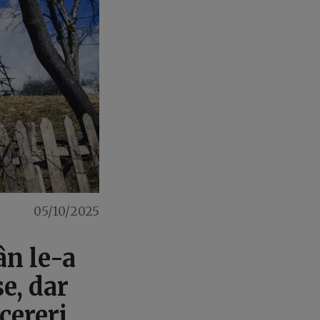
05/10/2025
ân le-a
e, dar
 cereri