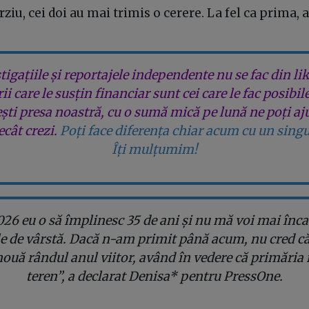
rziu, cei doi au mai trimis o cerere. La fel ca prima,
tigațiile și reportajele independente nu se fac din lik
rii care le susțin financiar sunt cei care le fac posibil
ești presa noastră, cu o sumă mică pe lună ne poți aj
cât crezi.
Poți face diferența chiar acum cu un singu
Îți mulțumim!
026 eu o să împlinesc 35 de ani și nu mă voi mai înca
ile de vârstă. Dacă n-am primit până acum, nu cred că
nouă rândul anul viitor, având în vedere că primăria 
teren”, a declarat Denisa* pentru PressOne.