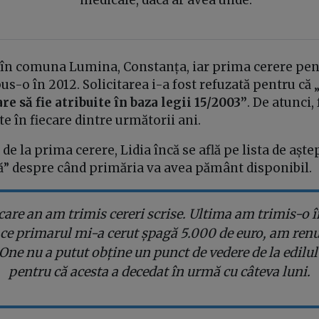
e în comuna Lumina, Constanța, iar prima cerere pen
us-o în 2012. Solicitarea i-a fost refuzată pentru că 
are să fie atribuite în baza legii 15/2003”
. De atunci,
te în fiecare dintre următorii ani.
i de la prima cerere, Lidia încă se află pe lista de așt
tă” despre când primăria va avea pământ disponibil.
ecare an am trimis cereri scrise. Ultima am trimis-o î
ce primarul mi-a cerut șpagă 5.000 de euro, am renu
One nu a putut obține un punct de vedere de la edilul 
pentru că acesta a decedat în urmă cu câteva luni.