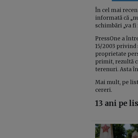
În cel mai recen
informată că „nu
schimbări „va fi 
PressOne a între
15/2003 privind 
proprietate pers
primit, rezultă 
terenuri. Asta 
Mai mult, pe lis
cereri.
13 ani pe li