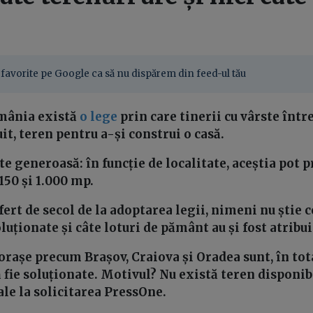
favorite pe Google ca să nu dispărem din feed-ul tău
omânia există
o lege
prin care tinerii cu vârste între
it, teren pentru a-și construi o casă.
e generoasă: în funcție de localitate, aceștia pot p
150 și 1.000 mp.
ert de secol de la adoptarea legii, nimeni nu știe 
oluționate și câte loturi de pământ au și fost atribu
rașe precum Brașov, Craiova și Oradea sunt, în tota
 fie soluționate. Motivul? Nu există teren disponib
ale la solicitarea PressOne.