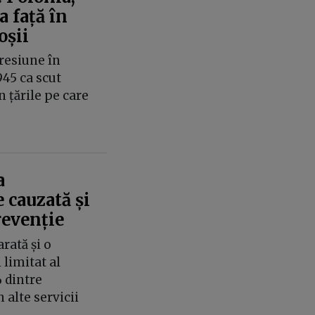
 față în
oșii
resiune în
945 ca scut
 țările pe care
a
 cauzată și
revenție
rată și o
limitat al
 dintre
n alte servicii