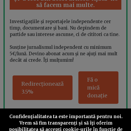
să facem mai multe.
Investigațiile și reportajele independente cer
timp, documentare și bani. Nu depindem de
partide sau interese ascunse, ci de cititori ca tine.
Susține jurnalismul independent cu minimum
5€/lună. Devino abonat acum și ne ajuți mai mult
decât ai crede. Îți mulțumim!
Fă o
Redirecționează
mică
3.5%
donație
Confidenţialitatea ta este importantă pentru noi.
Vrem să fim transparenţi și să îţi oferim
Share this
posibilitatea să accepţi cookie-urile în funcţie de