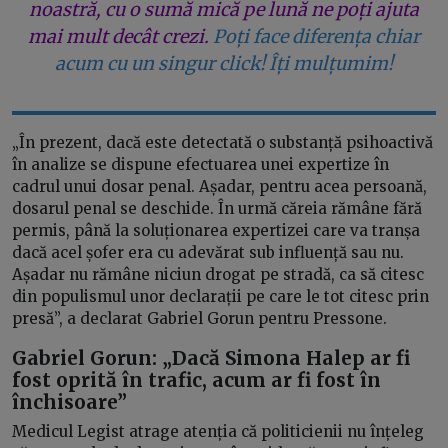
noastră, cu o sumă mică pe lună ne poți ajuta
mai mult decât crezi.
Poți face diferența chiar
acum cu un singur click! Îți mulțumim!
„În prezent, dacă este detectată o substanță psihoactivă
în analize se dispune efectuarea unei expertize în
cadrul unui dosar penal. Așadar, pentru acea persoană,
dosarul penal se deschide. În urmă căreia rămâne fără
permis, până la soluționarea expertizei care va tranșa
dacă acel șofer era cu adevărat sub influență sau nu.
Așadar nu rămâne niciun drogat pe stradă, ca să citesc
din populismul unor declarații pe care le tot citesc prin
presă”, a declarat Gabriel Gorun pentru Pressone.
Gabriel Gorun: „Dacă Simona Halep ar fi
fost oprită în trafic, acum ar fi fost în
închisoare”
Medicul Legist atrage atenția că politicienii nu înțeleg