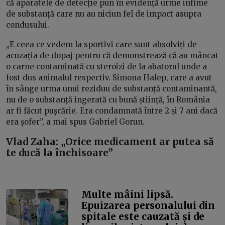
că aparatele de detecție pun în evidență urme infime
de substanță care nu au niciun fel de impact asupra
condusului.
„E ceea ce vedem la sportivi care sunt absolviți de
acuzația de dopaj pentru că demonstrează că au mâncat
o carne contaminată cu steroizi de la abatorul unde a
fost dus animalul respectiv. Simona Halep, care a avut
în sânge urma unui reziduu de substanță contaminantă,
nu de o substanță ingerată cu bună știință, în România
ar fi făcut pușcărie. Era condamnată între 2 și 7 ani dacă
era șofer”, a mai spus Gabriel Gorun.
Vlad Zaha: „Orice medicament ar putea să
te ducă la închisoare”
Multe mâini lipsă.
Epuizarea personalului din
spitale este cauzată și de