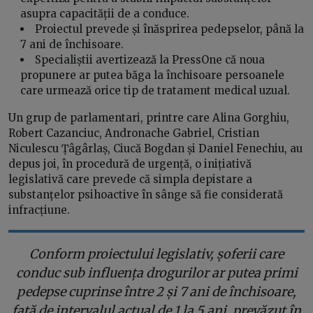
asupra capacității de a conduce.
Proiectul prevede și înăsprirea pedepselor, până la
7 ani de închisoare.
Specialiștii avertizează la PressOne că noua
propunere ar putea băga la închisoare persoanele
care urmează orice tip de tratament medical uzual.
Un grup de parlamentari, printre care Alina Gorghiu,
Robert Cazanciuc, Andronache Gabriel, Cristian
Niculescu Țâgârlaș, Ciucă Bogdan și Daniel Fenechiu, au
depus joi, în procedură de urgență, o inițiativă
legislativă care prevede că simpla depistare a
substanțelor psihoactive în sânge să fie considerată
infracțiune.
Conform proiectului legislativ, șoferii care
conduc sub influența drogurilor ar putea primi
pedepse cuprinse între 2 și 7 ani de închisoare,
față de intervalul actual de 1 la 5 ani, prevăzut în