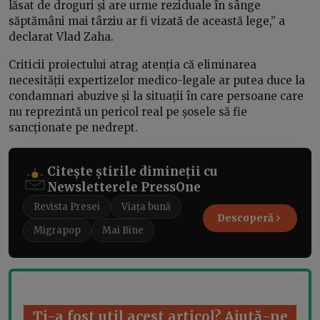
lăsat de droguri și are urme reziduale în sânge
săptămâni mai târziu ar fi vizată de această lege,” a
declarat Vlad Zaha.
Criticii proiectului atrag atenția că eliminarea
necesității expertizelor medico-legale ar putea duce la
condamnari abuzive și la situații în care persoane care
nu reprezintă un pericol real pe șosele să fie
sancționate pe nedrept.
Citește știrile dimineții cu
Newsletterele PressOne
Revista Presei
Viața bună
Descoperă
Migrapop
Mai Bine
Ți-a fost util acest articol? Ajută-ne