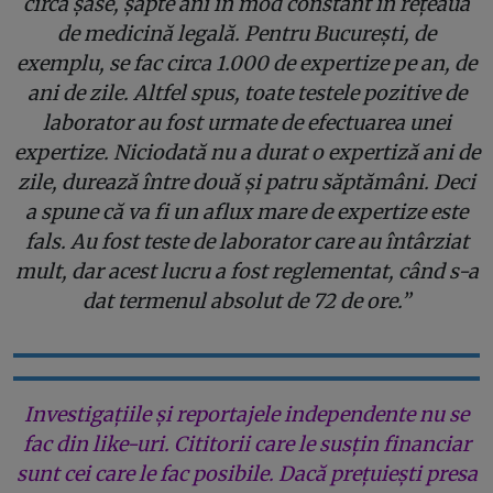
circa șase, șapte ani în mod constant în rețeaua
de medicină legală. Pentru București, de
exemplu, se fac circa 1.000 de expertize pe an, de
ani de zile. Altfel spus, toate testele pozitive de
laborator au fost urmate de efectuarea unei
expertize. Niciodată nu a durat o expertiză ani de
zile, durează între două și patru săptămâni. Deci
a spune că va fi un aflux mare de expertize este
fals. Au fost teste de laborator care au întârziat
mult, dar acest lucru a fost reglementat, când s-a
dat termenul absolut de 72 de ore.”
Investigațiile și reportajele independente nu se
fac din like-uri. Cititorii care le susțin financiar
sunt cei care le fac posibile. Dacă prețuiești presa