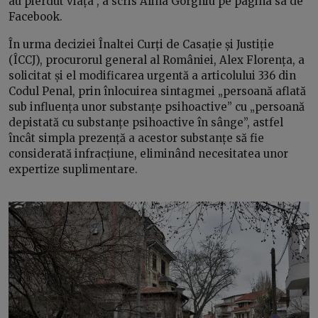
au pierdut viața”, a scris Alina Gorghiu pe pagina sa de
Facebook.
În urma deciziei Înaltei Curți de Casație și Justiție
(ÎCCJ), procurorul general al României, Alex Florența, a
solicitat și el modificarea urgentă a articolului 336 din
Codul Penal, prin înlocuirea sintagmei „persoană aflată
sub influența unor substanțe psihoactive” cu „persoană
depistată cu substanțe psihoactive în sânge”, astfel
încât simpla prezență a acestor substanțe să fie
considerată infracțiune, eliminând necesitatea unor
expertize suplimentare.