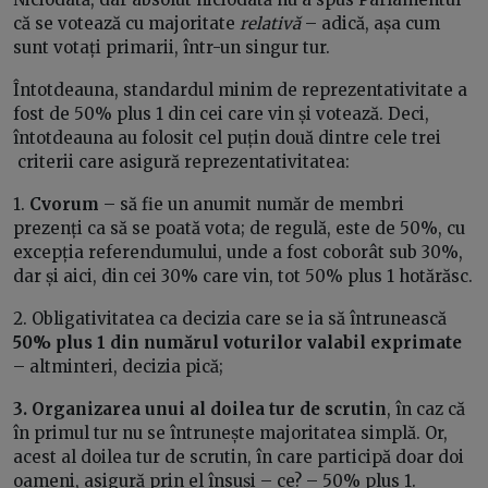
că se votează cu majoritate
relativă
– adică, așa cum
sunt votați primarii, într-un singur tur.
Întotdeauna, standardul minim de reprezentativitate a
fost de 50% plus 1 din cei care vin și votează. Deci,
întotdeauna au folosit cel puțin două dintre cele trei
criterii care asigură reprezentativitatea:
1.
Cvorum
– să fie un anumit număr de membri
prezenți ca să se poată vota; de regulă, este de 50%, cu
excepția referendumului, unde a fost coborât sub 30%,
dar și aici, din cei 30% care vin, tot 50% plus 1 hotărăsc.
2. Obligativitatea ca decizia care se ia să întrunească
50% plus 1 din numărul voturilor valabil exprimate
– altminteri, decizia pică;
3. Organizarea unui al doilea tur de scrutin
, în caz că
în primul tur nu se întrunește majoritatea simplă. Or,
acest al doilea tur de scrutin, în care participă doar doi
oameni, asigură prin el însuși – ce? – 50% plus 1.