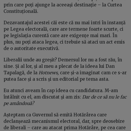
prin care poți ajunge la aceeași destinație – la Curtea
Constituțională.
Dezavantajul acestei căi este că nu mai intri în instanță
pe Legea electorală, care are termene foarte scurte, ci
pe legislația curentă care are exigențe mai mari. În
plus, nu poți ataca legea, ci trebuie să ataci un act emis
de o autoritate executivă.
Liberalii unde au greșit? Demersul lor nu a fost rău, în
sine. Și al lor, și al meu a plecat de la ideea lui Dan
Tapalagă, de la
Hotnews,
care și-a imaginat cam ce s-ar
putea face și a scris și un editorial pe tema asta.
Eu atunci aveam în cap ideea cu candidatura. M-am
întâlnit cu el, am discutat și am zis:
Dar de ce să nu le fac
pe amândouă?
Așteptam ca Guvernul să emită Hotărârea care
declanșează mecanismul electoral, dar, spre deosebire
de liberali – care au atacat prima Hotărâre, pe cea care