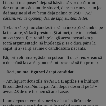
Liberalii începuseră deja să bâzâie că vor două tururi,
dar nu știam cât sunt de sinceri, dacă nu cumva e un joc
de imagine și ei au bătut deja palma cu PSD –
Noi
cârâim, voi vă opuneți, dar, de fapt, suntem la fel.
Trebuia să o și fac clandestin, să nu înceapă să umble pe
la instanțe, să facă presiuni. Și atunci, mie îmi trebuia
un cetățean: 1) care să înțeleagă acest mecanism și
toată argumentația, să înțeleagă și să o ducă până la
capăt; și 2) să își asume o candidatură riscantă.
Păi, prin eliminare, ăsta nu puteam fi decât eu: vreau să
o duc până la capăt și nu mă interesează să fiu primar.
– Deci, nu mai figurați drept candidat.
– Am figurat două zile
(râde)
. La 11 aprilie s-a înființat
Biroul Electoral Municipal. Am depus dosarul pe 13 –
aveau 48 de ore termen să analizeze.
L-am depus miercuri, vineri s-a luat hotărârea de