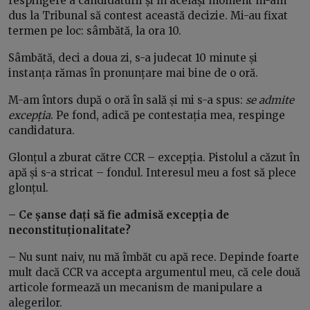
respingere a candidaturii și în același moment m-am
dus la Tribunal să contest această decizie. Mi-au fixat
termen pe loc: sâmbătă, la ora 10.
Sâmbătă, deci a doua zi, s-a judecat 10 minute și
instanța rămas în pronunțare mai bine de o oră.
M-am întors după o oră în sală și mi s-a spus:
se admite
excepția
. Pe fond, adică pe contestația mea, respinge
candidatura.
Glonțul a zburat către CCR – excepția. Pistolul a căzut în
apă și s-a stricat – fondul. Interesul meu a fost să plece
glonțul.
– Ce șanse dați să fie admisă excepția de
neconstituționalitate?
– Nu sunt naiv, nu mă îmbăt cu apă rece. Depinde foarte
mult dacă CCR va accepta argumentul meu, că cele două
articole formează un mecanism de manipulare a
alegerilor.