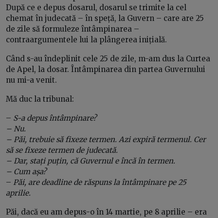
După ce e depus dosarul, dosarul se trimite la cel
chemat în judecată – în speță, la Guvern – care are 25
de zile să formuleze întâmpinarea –
contraargumentele lui la plângerea inițială.
Când s-au îndeplinit cele 25 de zile, m-am dus la Curtea
de Apel, la dosar. Întâmpinarea din partea Guvernului
nu mi-a venit.
Mă duc la tribunal:
–
S-a depus întâmpinare?
– Nu.
– Păi, trebuie să fixeze termen. Azi expiră termenul. Cer
să se fixeze termen de judecată.
– Dar, stați puțin, că Guvernul e încă în termen.
– Cum așa?
–
Păi, are deadline de răspuns la întâmpinare pe 25
aprilie.
Păi, dacă eu am depus-o în 14 martie, pe 8 aprilie – era