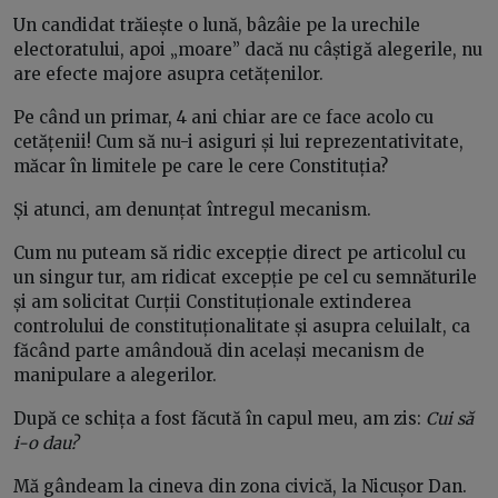
Un candidat trăiește o lună, bâzâie pe la urechile
electoratului, apoi „moare” dacă nu câștigă alegerile, nu
are efecte majore asupra cetățenilor.
Pe când un primar, 4 ani chiar are ce face acolo cu
cetățenii! Cum să nu-i asiguri și lui reprezentativitate,
măcar în limitele pe care le cere Constituția?
Și atunci, am denunțat întregul mecanism.
Cum nu puteam să ridic excepție direct pe articolul cu
un singur tur, am ridicat excepție pe cel cu semnăturile
și am solicitat Curții Constituționale extinderea
controlului de constituționalitate și asupra celuilalt, ca
făcând parte amândouă din același mecanism de
manipulare a alegerilor.
După ce schița a fost făcută în capul meu, am zis:
Cui să
i-o dau?
Mă gândeam la cineva din zona civică, la Nicușor Dan.