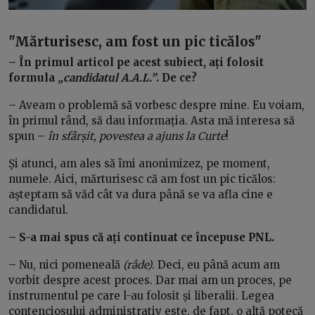
"Mărturisesc, am fost un pic ticălos"
– În primul articol pe acest subiect, ați folosit
formula
„candidatul A.A.L.”
. De ce?
– Aveam o problemă să vorbesc despre mine. Eu voiam,
în primul rând, să dau informația. Asta mă interesa să
spun –
în sfârșit, povestea a ajuns la Curte
!
Și atunci, am ales să îmi anonimizez, pe moment,
numele. Aici, mărturisesc că am fost un pic ticălos:
așteptam să văd cât va dura până se va afla cine e
candidatul.
– S-a mai spus că ați continuat ce începuse PNL.
– Nu, nici pomeneală
(râde)
. Deci, eu până acum am
vorbit despre acest proces. Dar mai am un proces, pe
instrumentul pe care l-au folosit și liberalii. Legea
contenciosului administrativ este, de fapt, o altă potecă