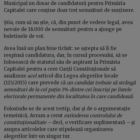
Municipal un dosar de candidatură pentru Primăria
Capitalei care conține doar trei semnături de susținere.
Știa, cum să nu știe, că, din punct de vedere legal, avea
nevoie de 18.000 de semnături pentru a ajunge pe
buletinele de vot.
Avea însă un plan bine ticluit: se aștepta să îi fie
respinsă candidatura, dar, în cursul procesului, să se
folosească de statutul său de aspirant la Primăria
Capitalei pentru a cere Curții Constituționale să
analizeze
acel
articol din Legea alegerilor locale
(115/2015) care prevede că
un candidat trebuie să strângă
semnături de la cel puțin 1% dintre cei înscriși pe listele
electorale permanente din localitatea în care candidează
.
Folosindu-se de acest tertip, dar și de o argumentație
temeinică, Avram a cerut
extinderea controlului de
constituționalitate –
deci, o verificare suplimentară
–
și
asupra articolelor care stipulează organizarea
alegerilor într-un singur tur.