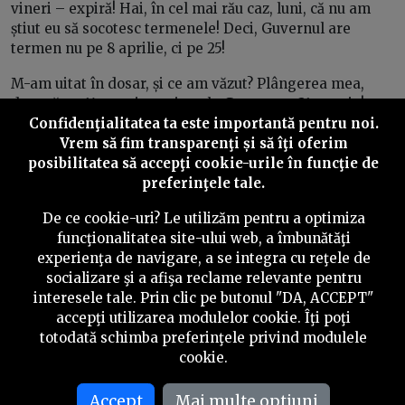
vineri – expiră! Hai, în cel mai rău caz, luni, că nu am
știut eu să socotesc termenele! Deci, Guvernul are
termen nu pe 8 aprilie, ci pe 25!
M-am uitat în dosar, și ce am văzut? Plângerea mea,
depusă pe 14 martie, a ajuns la Guvern pe 31 martie!
Confidenţialitatea ta este importantă pentru noi.
Deci, două săptămâni nu știu cine mi le-a mâncat. Ori
Vrem să fim transparenţi și să îţi oferim
Guvernul, ori Curtea de Apel, ori amândouă, în
posibilitatea să accepţi cookie-urile în funcţie de
complicitate. Am făcut reclamații la Curtea de Apel, de
preferinţele tale.
ce s-a întâmplat asta.
De ce cookie-uri? Le utilizăm pentru a optimiza
Nu am primit niciun răspuns. Am găsit emailurile mele
funcţionalitatea site-ului web, a îmbunătăţi
printate și puse la dosar
(râde),
dar răspuns nu am
experienţa de navigare, a se integra cu reţele de
primit.
socializare şi a afişa reclame relevante pentru
interesele tale. Prin clic pe butonul "DA, ACCEPT"
Deci, mi-a dat peste cap tot calendarul și mi-a fixat
accepţi utilizarea modulelor cookie. Îţi poţi
termen, în urma tărăboiului, nu peste încă 60 de zile, ci
totodată schimba preferinţele privind modulele
pe 27 aprilie. Deci, pe 27 aprilie mă prezint în fața
cookie.
instanței de contencios administrativ de la Curtea de
Apel și ridic excepție, dar cu altă argumentație, ca să
Accept
Mai multe optiuni