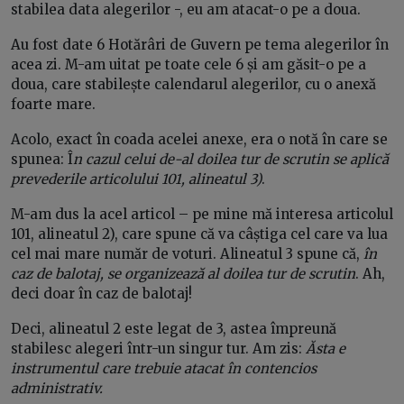
stabilea data alegerilor -, eu am atacat-o pe a doua.
Au fost date 6 Hotărâri de Guvern pe tema alegerilor în
acea zi. M-am uitat pe toate cele 6 și am găsit-o pe a
doua, care stabilește calendarul alegerilor, cu o anexă
foarte mare.
Acolo, exact în coada acelei anexe, era o notă în care se
spunea: Î
n cazul celui de-al doilea tur de scrutin se aplică
prevederile articolului 101, alineatul 3)
.
M-am dus la acel articol – pe mine mă interesa articolul
101, alineatul 2), care spune că va câștiga cel care va lua
cel mai mare număr de voturi. Alineatul 3 spune că,
în
caz de balotaj, se organizează al doilea tur de scrutin
. Ah,
deci doar în caz de balotaj!
Deci, alineatul 2 este legat de 3, astea împreună
stabilesc alegeri într-un singur tur. Am zis:
Ăsta e
instrumentul care trebuie atacat în contencios
administrativ.