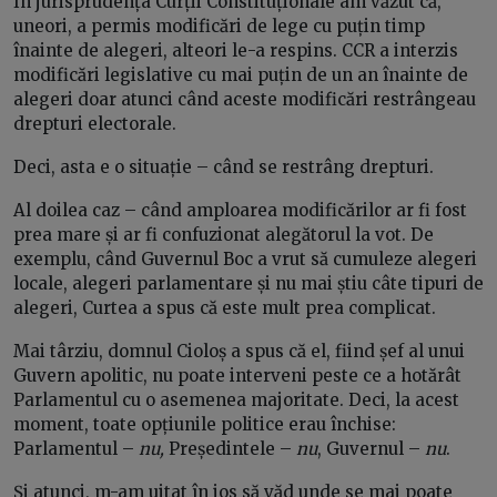
În jurisprudența Curții Constituționale am văzut că,
uneori, a permis modificări de lege cu puțin timp
înainte de alegeri, alteori le-a respins. CCR a interzis
modificări legislative cu mai puțin de un an înainte de
alegeri doar atunci când aceste modificări restrângeau
drepturi electorale.
Deci, asta e o situație – când se restrâng drepturi.
Al doilea caz – când amploarea modificărilor ar fi fost
prea mare și ar fi confuzionat alegătorul la vot. De
exemplu, când Guvernul Boc a vrut să cumuleze alegeri
locale, alegeri parlamentare și nu mai știu câte tipuri de
alegeri, Curtea a spus că este mult prea complicat.
Mai târziu, domnul Cioloș a spus că el, fiind șef al unui
Guvern apolitic, nu poate interveni peste ce a hotărât
Parlamentul cu o asemenea majoritate. Deci, la acest
moment, toate opțiunile politice erau închise:
Parlamentul –
nu,
Președintele –
nu
, Guvernul –
nu
.
Și atunci, m-am uitat în jos să văd unde se mai poate