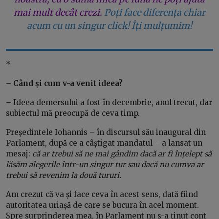
mai mult decât crezi.
Poți face diferența chiar
acum cu un singur click! Îți mulțumim!
*
– Când și cum v-a venit ideea?
– Ideea demersului a fost în decembrie, anul trecut, dar
subiectul mă preocupă de ceva timp.
Președintele Iohannis – în discursul său inaugural din
Parlament, după ce a câștigat mandatul – a lansat un
mesaj:
că ar trebui să ne mai gândim dacă ar fi înțelept să
lăsăm alegerile într-un singur tur sau dacă nu cumva ar
trebui să revenim la două tururi.
Am crezut că va și face ceva în acest sens, dată fiind
autoritatea uriașă de care se bucura în acel moment.
Spre surprinderea mea, în Parlament nu s-a ținut cont