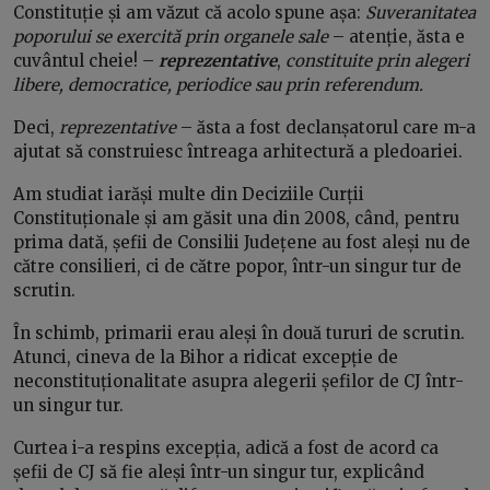
Constituție și am văzut că acolo spune așa:
Suveranitatea
poporului se exercită prin organele sale
– atenție, ăsta e
cuvântul cheie! –
reprezentative
,
constituite prin alegeri
libere, democratice, periodice sau prin referendum.
Deci,
reprezentative
– ăsta a fost declanșatorul care m-a
ajutat să construiesc întreaga arhitectură a pledoariei.
Am studiat iarăși multe din Deciziile Curții
Constituționale și am găsit una din 2008, când, pentru
prima dată, șefii de Consilii Județene au fost aleși nu de
către consilieri, ci de către popor, într-un singur tur de
scrutin.
În schimb, primarii erau aleși în două tururi de scrutin.
Atunci, cineva de la Bihor a ridicat excepție de
neconstituționalitate asupra alegerii șefilor de CJ într-
un singur tur.
Curtea i-a respins excepția, adică a fost de acord ca
șefii de CJ să fie aleși într-un singur tur, explicând