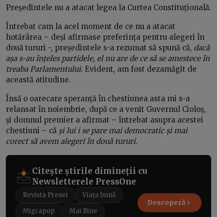
Președintele nu a atacat legea la Curtea Constituțională.
Întrebat cam la acel moment de ce nu a atacat
hotărârea – deși afirmase preferința pentru alegeri în
două tururi -, președintele s-a rezumat să spună că,
dacă
așa s-au înțeles partidele, el nu are de ce să se amestece în
treaba Parlamentului.
Evident, am fost dezamăgit de
această atitudine.
Însă o oarecare speranță în chestiunea asta mi s-a
relansat în noiembrie, după ce a venit Guvernul Cioloș,
și domnul premier a afirmat – întrebat asupra acestei
chestiuni – că
și lui i se pare mai democratic și mai
corect să avem alegeri în două tururi.
Citește știrile dimineții cu
Newsletterele PressOne
Revista Presei
Viața bună
Descoperă
Migrapop
Mai Bine