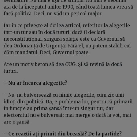
semnături? Nu mai e așa de simplu. Nu mai e nebunia
aia de la începutul anilor 1990, când toată lumea vrea să
facă politică. Deci, nu văd un pericol major.
Iar în ce privește al doilea articol, referitor la alegerile
într-un tur sau în două tururi, dacă îl declară
neconstituțional, singura soluție este ca Guvernul să
dea Ordonanță de Urgență. Fără el, nu putem stabili cui
dăm mandatul. Deci, Guvernul poate.
Are un motiv beton să dea OUG. Și să revină la două
tururi.
– Nu ar încurca alegerile?
– Nu, nu bulversează cu nimic alegerile, cum zic unii
idioți din politică. Da, e problema lor, pentru că primarii
în funcție au prima șansă într-un singur tur, dar
electoratul nu e bulversat: mai merge o dată la vot, mai
are o șansă.
– Ce reacții ați primit din breaslă? De la partide?