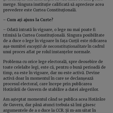
merge. Singura instituție calificată să aprecieze acea
prevedere este Curtea Constituțională.
– Cum ați ajuns la Curte?
– Odată intrată în vigoare, o lege nu mai poate fi
trimisă la Curtea Constituțională. Singura posibilitate
de a duce o lege în vigoare în fața Curții este ridicarea
așa-numitei
excepții de neconstituționalitate
în cadrul
unui proces aflat pe rolul instanțelor normale.
Problema cu orice lege electorală, spre deosebire de
toate celelalte legi, este că, pentru o bună perioadă de
timp, ea este în vigoare, dar nu este activă. Devine
activă doar în momentul în care se declanșează
procesul electoral, care începe prin publicarea
Hotărârii de Guvern de stabilire a datei alegerilor.
Am așteptat momentul când se publica acea Hotărâre
de Guvern, dar până atunci trebuia să îmi găsesc
argumentele de a o duce la CCR. Și m-am uitat în