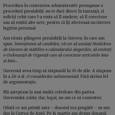
Procedura în contencios administrativ presupune o
procedură prealabilă: nu te duci direct în instanță, ci
soliciți celui care l-a emis să îl anuleze, să îl corecteze
sau să emită alte acte, pentru că îți afectează un interes
legitim personal.
Am trimis plângere prealabilă la Guvern, în care am
spus:
Intenționez să candidez, vă cer să anulați Hotărârea
de Guvern de stabilire a calendarului alegerilor, să emiteți
o Ordonanță de Urgență care să corecteze articolele ăsta
și ăsta…
Guvernul avea timp să răspundă în 30 de zile. A răspuns
în a 26-a zi:
O considerăm neîntemeiată
. Fără niciun fel
de argumentație.
Mă așteptam la mai multă celeritate din partea
Guvernului
(râde)
, dar, legal, nu am ce să comentez.
Odată ce am primit asta – dosarul era pregătit – m-am
dus la Curtea de Apel. Pe 14 martie am depus dosarul.