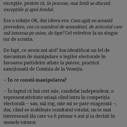
excepție, pentru că,
în procese, mai întâi se discută
excepțiile și apoi fondul.
Era o soluție OK, dar ideea era:
Cum agăț eu această
prevedere, cea cu numărul de semnături, de articolul care
mă interesa pe mine, de fapt?
Cel referitor la un singur
tur de scrutin.
De fapt, ce avem noi aici? Am identificat un fel de
mecanism de manipulare a legilor electorale în
favoarea partidelor aflate la putere, practică
sancționată de Comisia de la Veneția.
– În ce constă manipularea?
– În faptul că îmi ceri mie, candidat independent, o
reprezentativitate uriașă când intru în competiția
electorală – sau, mă rog, mie mi se pare exagerată –,
dar, când se stabilește rezultatul votului, nu te mai
interesează ăla care va fi primar 4 ani și ia decizii în
numele tuturor.