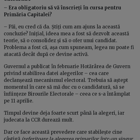
– Era obligatoriu să vă înscrieți în cursa pentru
Primăria Capitalei?
– Păi, eu cred că da. Știți cum am ajuns la această
concluzie? Inițial, ideea mea a fost să dezvolt această
teorie, să o consolidez și să o ofer unui candidat.
Problema a fost că, așa cum spuneam, legea nu poate fi
atacată decât după ce devine activă.
Guvernul a publicat în februarie Hotărârea de Guvern
privind stabilirea datei alegerilor – cea care
declanșează mecanismul electoral. Trebuia să aștept
momentul în care să mă duc cu o candidatură, să se
înființeze Birourile Electorale – ceea ce s-a întâmplat
pe 11 aprilie.
Timpul devine deja foarte scurt până la alegeri, iar
judecata la CCR durează mult.
Dar ce face această prevedere care stabilește cine
câștigă
(referitoare la alegerea primarilor într-un singur