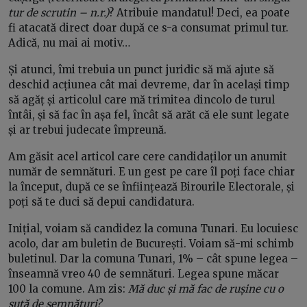
tur de scrutin – n.r.)
? Atribuie mandatul! Deci, ea poate
fi atacată direct doar după ce s-a consumat primul tur.
Adică, nu mai ai motiv…
Și atunci, îmi trebuia un punct juridic să mă ajute să
deschid acțiunea cât mai devreme, dar în același timp
să agăț și articolul care mă trimitea dincolo de turul
întâi, și să fac în așa fel, încât să arăt că ele sunt legate
și ar trebui judecate împreună.
Am găsit acel articol care cere candidaților un anumit
număr de semnături. E un gest pe care îl poți face chiar
la început, după ce se înființează Birourile Electorale, și
poți să te duci să depui candidatura.
Inițial, voiam să candidez la comuna Tunari. Eu locuiesc
acolo, dar am buletin de București. Voiam să-mi schimb
buletinul. Dar la comuna Tunari, 1% – cât spune legea –
înseamnă vreo 40 de semnături. Legea spune măcar
100 la comune. Am zis:
Mă duc și mă fac de rușine cu o
sută de semnături?