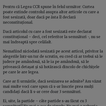
Pentru că Legea CCR spune în felul următor: Curtea
poate extinde controlul asupra altor articole cu care a
fost sesizată, doar dacă pe ăsta îl declară
neconstituțional.
Dacă articolul cu care a fost sesizată este declarat
constituțional – deci, cel referitor la semnături -, nu se
mai îndreaptă spre celălalt.
Nemafiind niciodată sesizată pe acest articol, privitor la
alegerile într-un tur de scrutin, eu cred că ar trebui să le
judece pe amândouă, să le ia pe amândouă, să le
privească detașat și să hotărască dincolo de chichițele
pe care le are legea.
Care ar fi urmările, dacă sesizarea se admite? Am văzut
mai multe voci care spun că s-ar înscrie prea mulți
candidați dacă li s-ar cere doar 3 semnături.
Ei, uite, la partide – câte partide s-au făcut cu 3