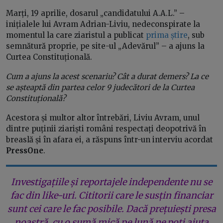
Marți, 19 aprilie, dosarul „candidatului A.A.L.” –
inițialele lui Avram Adrian-Liviu, nedeconspirate la
momentul la care ziaristul a publicat
prima știre
, sub
semnătură proprie, pe site-ul „Adevărul” – a ajuns la
Curtea Constituțională.
Cum a ajuns la acest scenariu? Cât a durat demers? La ce
se așteaptă din partea celor 9 judecători de la Curtea
Constituțională?
Acestora și multor altor întrebări, Liviu Avram, unul
dintre puținii ziariști români respectați deopotrivă în
breaslă și în afara ei, a răspuns într-un interviu acordat
PressOne
.
Investigațiile și reportajele independente nu se
fac din like-uri. Cititorii care le susțin financiar
sunt cei care le fac posibile. Dacă prețuiești presa
noastră, cu o sumă mică pe lună ne poți ajuta