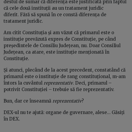
destul de sumar că diferența este justificată prin faptul
că cele două instituții au un tratament juridic
diferit. Fără să spună în ce constă diferența de
tratament juridic.
Am citit Constituția și am văzut că primarul este o
instituție prevăzută expres de Constituție, pe când
președintele de Consiliu Județean, nu. Doar Consiliul
Județean, ca atare, este instituție menționată în
Constituție.
Și atunci, plecând de la acest precedent, constatând că
primarul este o instituție de rang constituțional, m-am
întors la cuvântul
reprezentativ
. Deci, primarul –
potrivit Constituției – trebuie să fie reprezentativ.
Bun, dar ce înseamnă
reprezentativ
?
DEX-ul nu te ajută: organe de guvernare, alese… Găsiți
în DEX.