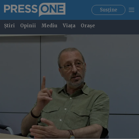
Susține
Știri
Opinii
Mediu
Viața
Orașe