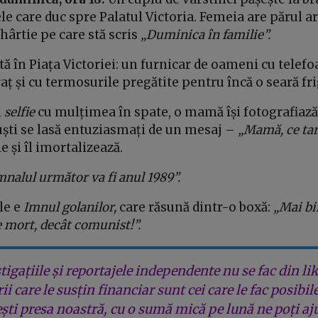
le care duc spre Palatul Victoria. Femeia are părul arg
 hârtie pe care stă scris
„Duminica în familie”.
tă în Piața Victoriei: un furnicar de oameni cu telefo
aț și cu termosurile pregătite pentru încă o seară fr
n
selfie
cu mulțimea în spate, o mamă își fotografiază
uști se lasă entuziasmați de un mesaj –
„Mamă, ce tar
le și îl imortalizează.
nalul următor va fi anul 1989”.
le e
Imnul golanilor,
care răsună dintr-o boxă:
„Mai bi
e mort, decât comunist!”.
tigațiile și reportajele independente nu se fac din lik
rii care le susțin financiar sunt cei care le fac posibil
ești presa noastră, cu o sumă mică pe lună ne poți aj