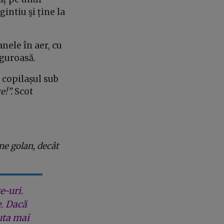
intiu şi ține la
anele în aer, cu
iguroasă.
 copilașul sub
e!”.
Scot
ne golan, decât
e-uri.
e. Dacă
uta mai