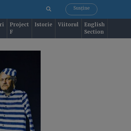
Susține
ri
Project
Istorie
Viitorul
English
F
Section