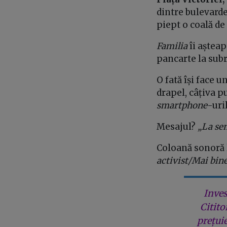
dintre bulevarde
piept o coală de
Familia
îi așteap
pancarte la subr
O fată își face u
drapel, câțiva p
smartphone
-uri
Mesajul?
„La sem
Coloană sonoră 
activist/Mai bin
Inves
Citito
prețui