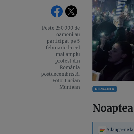
Peste 250.000 de
oameni au
participat pe 5
februarie la cel
mai amplu
protest din
România
postdecembristă.
Foto: Lucian
Muntean
ROMÂNIA
Noaptea 
Adaugă-ne la 