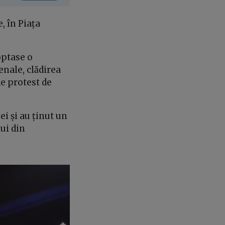
, în Piața
optase o
enale, clădirea
e protest de
i și au ținut un
ui din