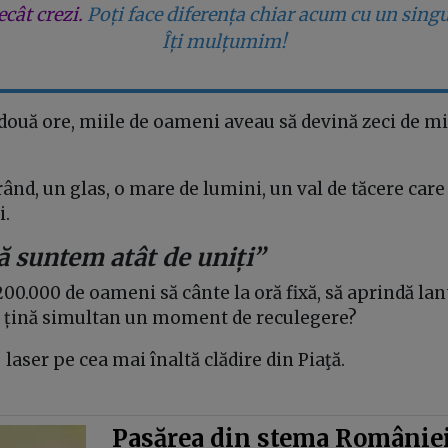
cât crezi.
Poți face diferența chiar acum cu un singu
Îți mulțumim!
două ore, miile de oameni aveau să devină zeci de mii
rând, un glas, o mare de lumini, un val de tăcere care 
i.
ă suntem atât de uniți”
00.000 de oameni să cânte la oră fixă, să aprindă lan
ă țină simultan un moment de reculegere?
 laser pe cea mai înaltă clădire din Piaţă.
Pasărea din stema României