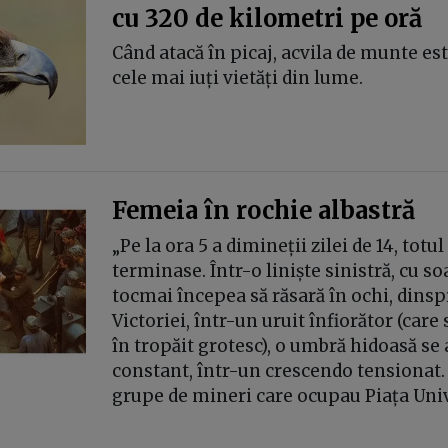
cu 320 de kilometri pe oră
Când atacă în picaj, acvila de munte es
cele mai iuți vietăți din lume.
Femeia în rochie albastră
„Pe la ora 5 a dimineții zilei de 14, totul
terminase. Într-o liniște sinistră, cu so
tocmai începea să răsară în ochi, dinsp
Victoriei, într-un uruit înfiorător (car
în tropăit grotesc), o umbră hidoasă se
constant, într-un crescendo tensionat.
grupe de mineri care ocupau Piața Unive