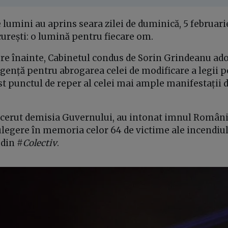
 lumini au aprins seara zilei de duminică, 5 februarie
curești: o lumină pentru fiecare om.
 ore înainte, Cabinetul condus de Sorin Grindeanu ad
ență pentru abrogarea celei de modificare a legii p
t punctul de reper al celei mai ample manifestații d
 cerut demisia Guvernului, au intonat imnul Românie
egere în memoria celor 64 de victime ale incendiul
 din #
Colectiv
.