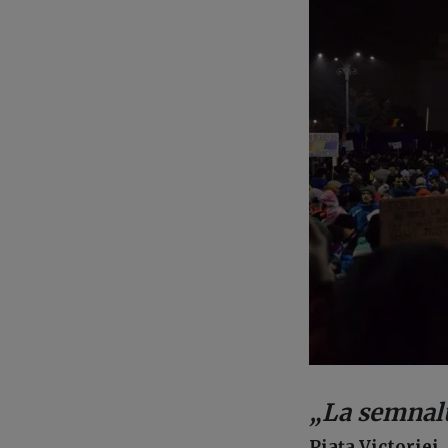
„La semnalu
Piața Victoriei,