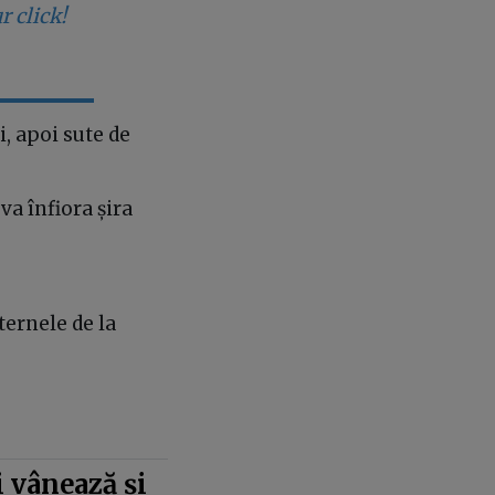
r click!
, apoi sute de
va înfiora șira
ternele de la
 vânează și