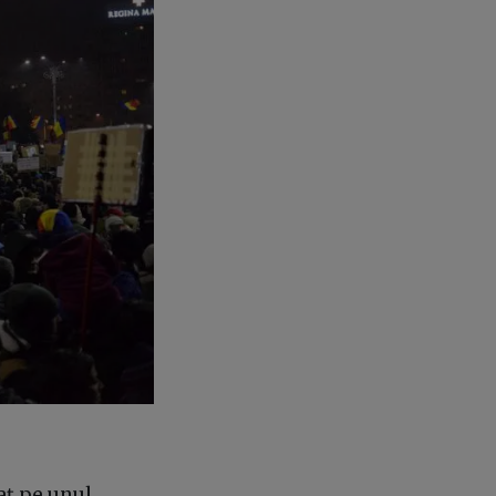
aț pe unul