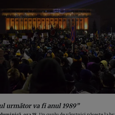
l următor va fi anul 1989”
 duminică, ora 18.
Un cuplu de vârstnici pășește la br