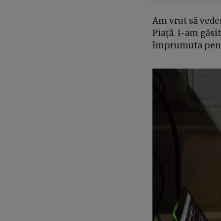
Am vrut să vedem
Piață. I-am găsi
împrumuta pent