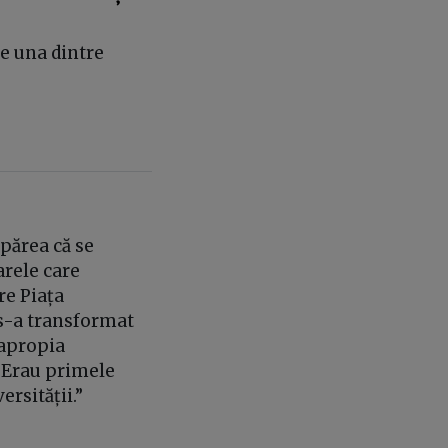
te una dintre
 părea că se
arele care
re Piața
e s-a transformat
 apropia
 Erau primele
rsității.”