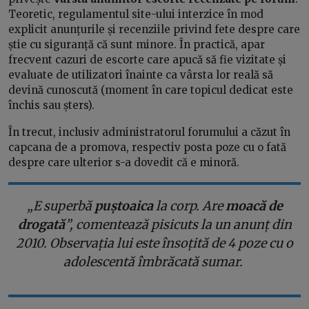
Teoretic, regulamentul site-ului interzice în mod
explicit anunțurile și recenziile privind fete despre care
știe cu siguranță că sunt minore. În practică, apar
frecvent cazuri de escorte care apucă să fie vizitate și
evaluate de utilizatori înainte ca vârsta lor reală să
devină cunoscută (moment în care topicul dedicat este
închis sau șters).
În trecut, inclusiv administratorul forumului a căzut în
capcana de a promova, respectiv posta poze cu o fată
despre care ulterior s-a dovedit că e minoră.
„E superbă
puștoaica
la corp. Are
moacă de
drogată
”, comentează
pisicuts
la un anunț din
2010. Observația lui este însoțită de 4 poze cu o
adolescentă îmbrăcată sumar.