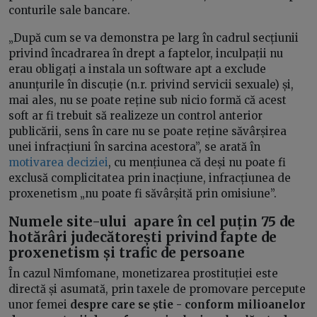
conturile sale bancare.
„După cum se va demonstra pe larg în cadrul secțiunii
privind încadrarea în drept a faptelor, inculpații nu
erau obligați a instala un software apt a exclude
anunțurile în discuție (n.r. privind servicii sexuale) și,
mai ales, nu se poate reține sub nicio formă că acest
soft ar fi trebuit să realizeze un control anterior
publicării, sens în care nu se poate reține săvârșirea
unei infracțiuni în sarcina acestora”, se arată în
motivarea deciziei
, cu mențiunea că deși nu poate fi
exclusă complicitatea prin inacțiune, infracțiunea de
proxenetism „nu poate fi săvârșită prin omisiune”.
Numele site-ului apare în cel puțin 75 de
hotărâri judecătorești privind fapte de
proxenetism și trafic de persoane
În cazul Nimfomane, monetizarea prostituției este
directă și asumată, prin taxele de promovare percepute
unor femei
despre care se știe - conform milioanelor