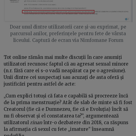
Doar unul dintre utilizatorii care și-au exprimat, pe
parcursul anilor, preferințele pentru fete de vârsta
liceului. Captură de ecran via Nimfomane Forum
Tot online rămân mai multe discuții în care anumiți
utilizatori recunosc faptul că au agresat sexual minore
(n.r. fără care ei s-o vadă neapărat ca pe o agresiune).
Unii dintre cei suspectați sau acuzați de asta oferă și
justificări pentru astfel de acte:
„Cum explici totuși că fata e capabilă să procreeze încă
de la prima menstruație? Atât de slab de minte să fi fost
Creatorul (fie că e Dumnezeu, fie că e Evoluția) încît să
nu fi observat și el constatarea ta?”, argumentează
utilizatorul
rinan
într-o dezbatere din 2018, ca răspuns
la afirmația că sexul cu fete „imature” înseamnă
pedofilie.