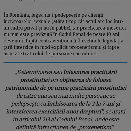
În România, legea nu-i pedepsește pe clienții
lucrătoarelor sexuale (atâta timp cât actul are loc într-
un cadru privat și nu în public), iar practicarea meseriei
nu mai este prevăzută în Codul Penal de peste 10 ani,
devenind faptă contravențională. În schimb, legislația
țării interzice în mod explicit proxenetismul și fapte
asociate traficului de persoane sau minori.
„Determinarea sau
înlesnirea practicării
prostituţiei
ori
obţinerea de foloase
patrimoniale de pe urma practicării prostituţiei
de către una sau mai multe persoane se
pedepseşte cu
închisoarea de la 2 la 7 ani şi
interzicerea exercitării unor drepturi
”, se arată
în articolul 213 al Codului Penal, unde este
definită infracțiunea de „proxenetism”.