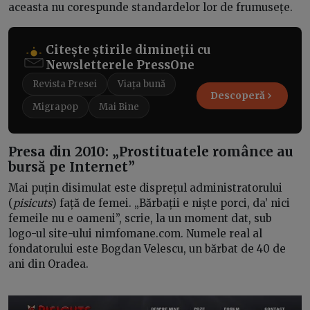
aceasta nu corespunde standardelor lor de frumusețe.
Citește știrile dimineții cu
Newsletterele PressOne
Revista Presei
Viața bună
Descoperă
Migrapop
Mai Bine
Presa din 2010: „Prostituatele românce au
bursă pe Internet”
Mai puțin disimulat este disprețul administratorului
(
pisicuts
) față de femei. „Bărbații e niște porci, da’ nici
femeile nu e oameni”, scrie, la un moment dat, sub
logo-ul site-ului nimfomane.com. Numele real al
fondatorului este Bogdan Velescu, un bărbat de 40 de
ani din Oradea.