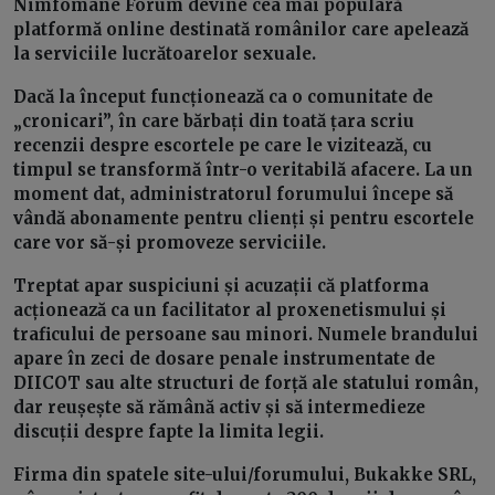
Nimfomane Forum devine cea mai populară
platformă online destinată românilor care apelează
la serviciile lucrătoarelor sexuale.
Dacă la început funcționează ca o comunitate de
„cronicari”, în care bărbați din toată țara scriu
recenzii despre escortele pe care le vizitează, cu
timpul se transformă într-o veritabilă afacere. La un
moment dat, administratorul forumului începe să
vândă abonamente pentru clienți și pentru escortele
care vor să-și promoveze serviciile.
Treptat apar suspiciuni și acuzații că platforma
acționează ca un facilitator al proxenetismului și
traficului de persoane sau minori. Numele brandului
apare în zeci de dosare penale instrumentate de
DIICOT sau alte structuri de forță ale statului român,
dar reușește să rămână activ și să intermedieze
discuții despre fapte la limita legii.
Firma din spatele site-ului/forumului, Bukakke SRL,