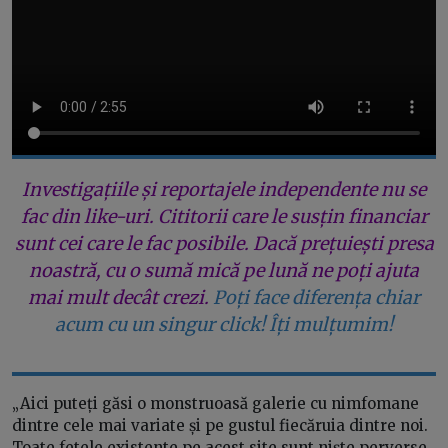
Investigațiile și reportajele independente nu se
fac din like-uri. Cititorii care le susțin financiar
sunt cei care le fac posibile. Dacă prețuiești presa
noastră, cu o sumă mică pe lună ne poți ajuta
mai mult decât crezi.
Poți face diferența chiar
acum cu un singur click! Îți mulțumim!
„Aici puteți găsi o monstruoasă galerie cu nimfomane
dintre cele mai variate și pe gustul fiecăruia dintre noi.
Toate fetele existente pe acest site sunt niște perverse,