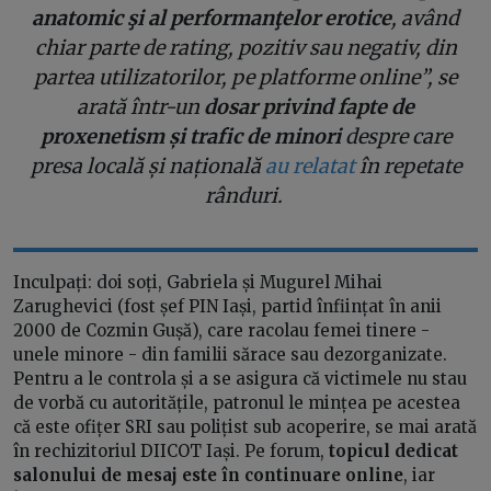
anatomic şi al performanţelor erotice
, având
chiar parte de rating, pozitiv sau negativ, din
partea utilizatorilor, pe platforme online”, se
arată într-un
dosar privind fapte de
proxenetism și trafic de minori
despre care
presa locală și națională
au relatat
în repetate
rânduri.
Inculpați: doi soți, Gabriela și Mugurel Mihai
Zarughevici (fost șef PIN Iași, partid înființat în anii
2000 de Cozmin Gușă), care racolau femei tinere -
unele minore - din familii sărace sau dezorganizate.
Pentru a le controla și a se asigura că victimele nu stau
de vorbă cu autoritățile, patronul le mințea pe acestea
că este ofițer SRI sau polițist sub acoperire, se mai arată
în rechizitoriul DIICOT Iași. Pe forum,
topicul dedicat
salonului de mesaj este în continuare online
, iar