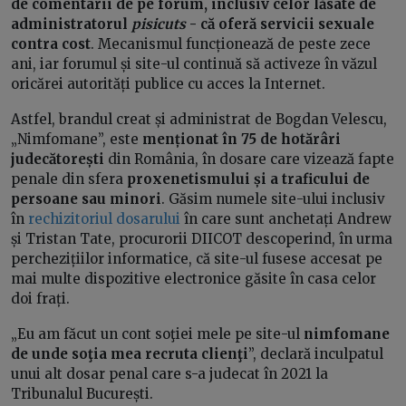
de comentarii de pe forum, inclusiv celor lăsate de
administratorul
pisicuts
- că oferă servicii sexuale
contra cost
. Mecanismul funcționează de peste zece
ani, iar forumul și site-ul continuă să activeze în văzul
oricărei autorități publice cu acces la Internet.
Astfel, brandul creat și administrat de Bogdan Velescu,
„Nimfomane”, este
menționat în 75 de hotărâri
judecătorești
din România, în dosare care vizează fapte
penale din sfera
proxenetismului și a traficului de
persoane sau minori
. Găsim numele site-ului inclusiv
în
rechizitoriul dosarului
în care sunt anchetați Andrew
și Tristan Tate, procurorii DIICOT descoperind, în urma
perchezițiilor informatice, că site-ul fusese accesat pe
mai multe dispozitive electronice găsite în casa celor
doi frați.
„Eu am făcut un cont soţiei mele pe site-ul
nimfomane
de unde soţia mea recruta clienţi
”, declară inculpatul
unui alt dosar penal care s-a judecat în 2021 la
Tribunalul București.