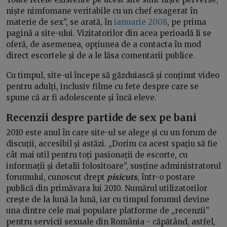
niște nimfomane veritabile cu un chef exagerat în
materie de sex”, se arată, în
ianuarie 2008
, pe prima
pagină a site-ului. Vizitatorilor din acea perioadă li se
oferă, de asemenea, opțiunea de a contacta în mod
direct escortele și de a le lăsa comentarii publice.
Cu timpul, site-ul începe să găzduiască și conținut video
pentru adulți, inclusiv filme cu fete despre care se
spune că ar fi adolescente și încă eleve.
Recenzii despre partide de sex pe bani
2010 este anul în care site-ul se alege și cu un forum de
discuții, accesibil și astăzi. „Dorim ca acest spațiu să fie
cât mai util pentru toți pasionații de escorte, cu
informații și detalii folositoare”, susține administratorul
forumului, cunoscut drept
pisicuts
, într-o postare
publică din primăvara lui 2010. Numărul utilizatorilor
crește de la lună la lună, iar cu timpul forumul devine
una dintre cele mai populare platforme de „recenzii”
pentru servicii sexuale din România - căpătând, astfel,