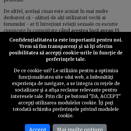
De altfel, același
rinan
este acuzat în mai multe
dezbateri că - alături de alți utilizatori vechi ai
forumului - ar fi întreținut relații sexuale cu escorte
cunoscute în comunitate
când acestea încă aveau 15
sau 16 ani
. Asupra unora nici nu este nevoie să planeze
Confidenţialitatea ta este importantă pentru noi.
suspiciuni sau acuzații, pentru că se dau ei înșiși de gol,
Vrem să fim transparenţi și să îţi oferim
în discuții despre „întâmplări amuzante la escorte”.
posibilitatea să accepţi cookie-urile în funcţie de
preferinţele tale.
„Acum vreo 10 ani, pe Bulevardul Plevnei, la casele
acelea-bordel de lângă Spitalul Militar am intrat într-o
De ce cookie-uri? Le utilizăm pentru a optimiza
cămăruță cu o fetișcană de cca 16-17 ani”, începe o astfel
funcţionalitatea site-ului web, a îmbunătăţi
de povestioară. „Nu ceream nici unei fete buletinul,
experienţa de navigare, a se integra cu reţele de
acum aș cere. Pe urmă, nu uita că ea își oferea serviciile
socializare şi a afişa reclame relevante pentru
și
era singura în zonă, ce era să fac
? (...)”, se apără
interesele tale. Prin clic pe butonul "DA, ACCEPT"
bărbatul când este luat la rost.
accepţi utilizarea modulelor cookie. Îţi poţi
totodată schimba preferinţele privind modulele
De-a lungul timpului, suspiciuni similare l-au vizat și pe
cookie.
administratorul forumului - atât în comentarii publice
de pe forum, cât și în articole publice. De exemplu,
Accept
Mai multe optiuni
Velescu este
acuzat
că ar fi permis coagularea unei