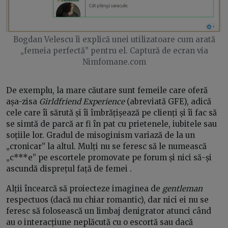
Bogdan Velescu îi explică unei utilizatoare cum arată
„femeia perfectă” pentru el. Captură de ecran via
Nimfomane.com
De exemplu, la mare căutare sunt femeile care oferă
așa-zisa
Girldfriend Experience
(abreviată GFE), adică
cele care îi sărută și îi îmbrățișează pe clienți și îi fac să
se simtă de parcă ar fi în pat cu prietenele, iubitele sau
soțiile lor. Gradul de misoginism variază de la un
„cronicar” la altul. Mulți nu se feresc să le numească
„c***e” pe escortele promovate pe forum și nici să-și
ascundă disprețul față de femei .
Alții încearcă să proiecteze imaginea de
gentleman
respectuos (dacă nu chiar romantic), dar nici ei nu se
feresc să folosească un limbaj denigrator atunci când
au o interacțiune neplăcută cu o escortă sau dacă