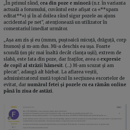
„În primul rând,
cea din poze e minoră
(n.r. în varianta
actuală a forumului, cuvântul este afișat ca «**spam
editat**») și în al doilea rând sigur pozele au ajuns
accidental pe net”, atenționează un utilizator în
comentariul imediat următor.
„Așa am zis și eu (mmm, puștoaică micuță, drăguță, corp
frumos) și m-am dus. Mi-a deschis ea ușa. Foarte
scundă (un pic mai înaltă decât clanța ușii), extrem de
slabă, este fata din poze, dar fraților, avea o
expresie
de copil al străzii hămesit
. (...) M-am scuzat și am
plecat”, adaugă alt bărbat. La aflarea veștii,
administratorul mută topicul în secțiunea escortelor de
evitat, dar
numărul fetei și pozele cu ea rămân online
până în ziua de astăzi
.