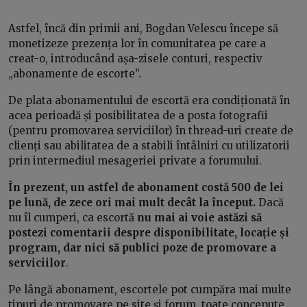
Astfel, încă din primii ani, Bogdan Velescu începe să
monetizeze prezența lor în comunitatea pe care a
creat-o, introducând așa-zisele conturi, respectiv
„abonamente de escorte”.
De plata abonamentului de escortă era condiționată în
acea perioadă și posibilitatea de a posta fotografii
(pentru promovarea serviciilor) în thread-uri create de
clienți sau abilitatea de a stabili întâlniri cu utilizatorii
prin intermediul mesageriei private a forumului.
În prezent, un astfel de abonament costă
500 de lei
pe lună, de zece ori mai mult decât la început.
Dacă
nu îl cumperi, ca escortă
nu mai ai voie astăzi să
postezi comentarii despre disponibilitate, locație și
program, dar nici să publici poze de promovare a
serviciilor
.
Pe lângă abonament, escortele pot cumpăra mai multe
tipuri de promovare pe site și forum, toate concepute