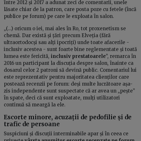
între 2012 și 2017 a adunat zeci de comentarii, unele
lăsate chiar de la patron, care posta poze cu fetele (încă
publice pe forum) pe care le exploata în salon.
„(...) oricum o iei, mai ales în Ro, tot proxenetism se
chemă. Dar există și țări precum Elveția (fără
ultraortodocși sau alți ipocriți) unde toate afacerile -
inclusiv acestea - sunt foarte bine reglementate și toată
lumea este fericită,
inclusiv prestatoarele
”, remarca în
2016 un participant la discuția despre salon, înainte ca
dosarul celor 2 patroni să devină public. Comentariul lui
este reprezentativ pentru majoritatea clienților care
postează recenzii pe forum: deși multe lucrătoare așa-
zis independente sunt suspectate că ar avea un „pește”
în spate, deci că sunt exploatate, mulți utilizatori
continuă să meargă la ele.
Escorte minore, acuzații de pedofilie și de
trafic de persoane
Suspiciuni și discuții interminabile apar și în ceea ce
privește
vârsta anumitor escorte recenzate pe forum
.