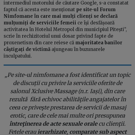
intermediul motorului de căutare Google, s-a constatat
faptul că acesta este menționat
pe site-ul Forum
Nimfomane în care mai mulți clienți se declară
mulțumiți de serviciile femeii
ce își desfășoară
activitatea în Hotelul Metropol din municipiul Pitești”,
scrie în rechizitoriul unui dosar privind fapte de
proxenetism din care reiese că
majoritatea banilor
câștigați de victimă
ajungeau în buzunarele
inculpatului.
„Pe site-ul nimfomane a fost identificat un topic
de discuții cu privire la serviciile oferite de
salonul Xclusive Massage (n.r. Iași), din care
rezultă fără echivoc abilităţile angajatelor în
ceea ce priveşte prestarea de servicii de masaj
erotic, care de cele mai multe ori presupunea
întreţinerea de acte sexuale orale
cu clienţii.
Fetele erau
ierarhizate
,
comparate sub aspect