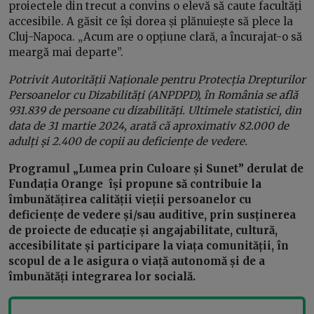
proiectele din trecut a convins o elevă să caute facultăți
accesibile. A găsit ce își dorea și plănuiește să plece la
Cluj-Napoca. „Acum are o opțiune clară, a încurajat-o să
meargă mai departe”.
Potrivit Autorității Naționale pentru Protecția Drepturilor
Persoanelor cu Dizabilități (ANPDPD), în România se află
931.839 de persoane cu dizabilități. Ultimele statistici, din
data de 31 martie 2024, arată că aproximativ 82.000 de
adulți și 2.400 de copii au deficiențe de vedere.
Programul „Lumea prin Culoare și Sunet” derulat de
Fundația Orange își propune să contribuie la
îmbunătățirea calității vieții persoanelor cu
deficiențe de vedere și/sau auditive, prin susținerea
de proiecte de educație și angajabilitate, cultură,
accesibilitate și participare la viața comunității, în
scopul de a le asigura o viață autonomă și de a
îmbunătăți integrarea lor socială.