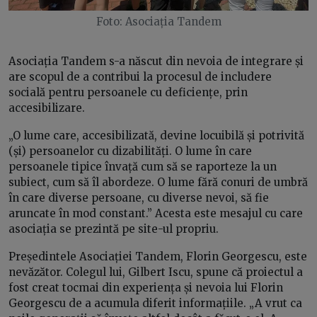
Foto: Asociația Tandem
Asociația Tandem s-a născut din nevoia de integrare și
are scopul de a contribui la procesul de includere
socială pentru persoanele cu deficiențe, prin
accesibilizare.
„O lume care, accesibilizată, devine locuibilă și potrivită
(și) persoanelor cu dizabilități. O lume în care
persoanele tipice învață cum să se raporteze la un
subiect, cum să îl abordeze. O lume fără conuri de umbră
în care diverse persoane, cu diverse nevoi, să fie
aruncate în mod constant.” Acesta este mesajul cu care
asociația se prezintă pe site-ul propriu.
Președintele Asociației Tandem, Florin Georgescu, este
nevăzător. Colegul lui, Gilbert Iscu, spune că proiectul a
fost creat tocmai din experiența și nevoia lui Florin
Georgescu de a acumula diferit informațiile. „A vrut ca