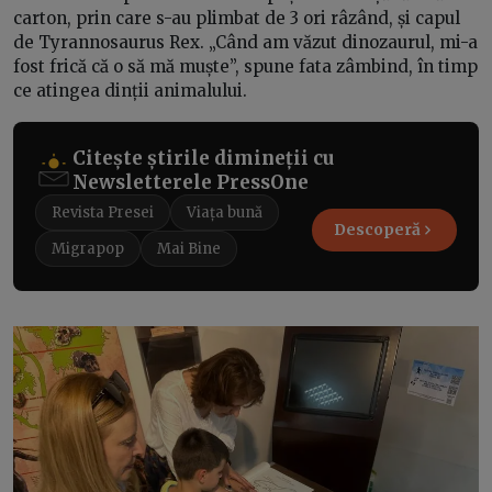
carton, prin care s-au plimbat de 3 ori râzând, și capul
de Tyrannosaurus Rex. „Când am văzut dinozaurul, mi-a
fost frică că o să mă muște”, spune fata zâmbind, în timp
ce atingea dinții animalului.
Citește știrile dimineții cu
Newsletterele PressOne
Revista Presei
Viața bună
Descoperă
Migrapop
Mai Bine