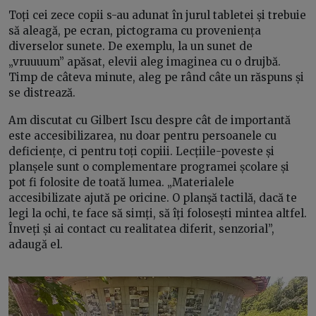
Toți cei zece copii s-au adunat în jurul tabletei și trebuie
să aleagă, pe ecran, pictograma cu proveniența
diverselor sunete. De exemplu, la un sunet de
„vruuuum” apăsat, elevii aleg imaginea cu o drujbă.
Timp de câteva minute, aleg pe rând câte un răspuns și
se distrează.
Am discutat cu Gilbert Iscu despre cât de importantă
este accesibilizarea, nu doar pentru persoanele cu
deficiențe, ci pentru toți copiii. Lecțiile-poveste și
planșele sunt o complementare programei școlare și
pot fi folosite de toată lumea. „Materialele
accesibilizate ajută pe oricine. O planșă tactilă, dacă te
legi la ochi, te face să simți, să îți folosești mintea altfel.
Înveți și ai contact cu realitatea diferit, senzorial”,
adaugă el.