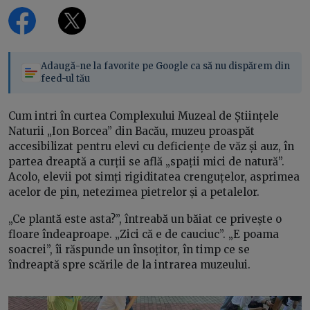
Adaugă-ne la favorite pe Google ca să nu dispărem din
feed-ul tău
Cum intri în curtea Complexului Muzeal de Științele
Naturii „Ion Borcea” din Bacău, muzeu proaspăt
accesibilizat pentru elevi cu deficiențe de văz și auz, în
partea dreaptă a curții se află „spații mici de natură”.
Acolo, elevii pot simți rigiditatea crenguțelor, asprimea
acelor de pin, netezimea pietrelor și a petalelor.
„Ce plantă este asta?”, întreabă un băiat ce privește o
floare îndeaproape. „Zici că e de cauciuc”. „E poama
soacrei”, îi răspunde un însoțitor, în timp ce se
îndreaptă spre scările de la intrarea muzeului.