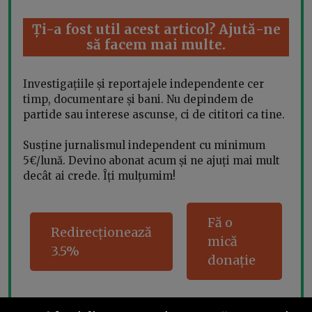
Ți-a fost util acest articol? Ajută-ne
să facem mai multe.
Investigațiile și reportajele independente cer
timp, documentare și bani. Nu depindem de
partide sau interese ascunse, ci de cititori ca tine.
Susține jurnalismul independent cu minimum
5€/lună. Devino abonat acum și ne ajuți mai mult
decât ai crede. Îți mulțumim!
Fă o
Redirecționează
mică
3.5%
donație