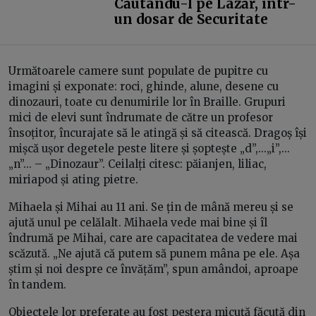
Căutându-l pe Lazăr, într-
un dosar de Securitate
Următoarele camere sunt populate de pupitre cu
imagini și exponate: roci, ghinde, alune, desene cu
dinozauri, toate cu denumirile lor în Braille. Grupuri
mici de elevi sunt îndrumate de către un profesor
însoțitor, încurajate să le atingă și să citească. Dragoș își
mișcă ușor degetele peste litere și șoptește „d”,...„i”,...
„n”... – „Dinozaur”. Ceilalți citesc: păianjen, liliac,
miriapod și ating pietre.
Mihaela și Mihai au 11 ani. Se țin de mână mereu și se
ajută unul pe celălalt. Mihaela vede mai bine și îl
îndrumă pe Mihai, care are capacitatea de vedere mai
scăzută. „Ne ajută că putem să punem mâna pe ele. Așa
știm și noi despre ce învățăm”, spun amândoi, aproape
în tandem.
Obiectele lor preferate au fost peștera micuță făcută din