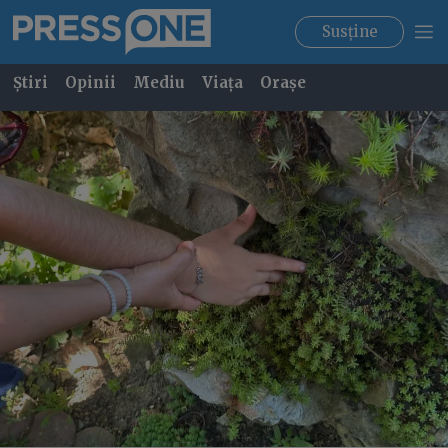
Susține
Știri
Opinii
Mediu
Viața
Orașe