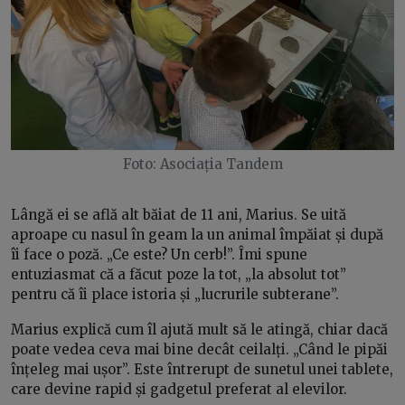
Foto: Asociația Tandem
Lângă ei se află alt băiat de 11 ani, Marius. Se uită
aproape cu nasul în geam la un animal împăiat și după
îi face o poză. „Ce este? Un cerb!”. Îmi spune
entuziasmat că a făcut poze la tot, „la absolut tot”
pentru că îi place istoria și „lucrurile subterane”.
Marius explică cum îl ajută mult să le atingă, chiar dacă
poate vedea ceva mai bine decât ceilalți. „Când le pipăi
înțeleg mai ușor”. Este întrerupt de sunetul unei tablete,
care devine rapid și gadgetul preferat al elevilor.