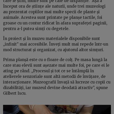
care le știm, multe sunt pe cale de dispariție.” Așa a
început ora de științe ale naturii, unde trei muzeologi
au prezentat copiilor mai multe specii de plante și
animale. Acestea sunt printate pe planșe tactile, foi
groase cu un contur ridicat în afara suprafeței paginii,
pentru a-l putea simți cu degetele.
În proiect și în muzeu materialele disponibile sunt
„infinit” mai accesibile. Înveți mult mai repede într-un
mod structurat și organizat, cu ajutorul altor simțuri.
Prima planșă este cu o floare de colț. Pe masa lungă la
care stau elevii sunt așezate mai multe foi, pe care ei le
ating pe rând. „Procesul și tot ce se întâmplă în
atelierele senzoriale sunt altă metodă de învățare, de
interacționare. Muzeografii învață să lucreze cu copii cu
dizabilități, iar muzeul devine deodată atractiv”, spune
Gilbert Iscu.