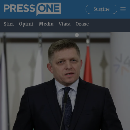
Susține
Știri
Opinii
Mediu
Viața
Orașe