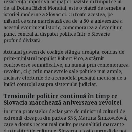
rezistență împotriva ocupației naziste în timpul celui
de-al Doilea Război Mondial, este o piatră de temelie a
istoriei moderne a Slovaciei. Cu toate acestea, pe
măsură ce țara marchează cea de-a 80-a aniversare a
acestui eveniment istoric, comemorarea a devenit un
punct central al disputei politice într-o Slovacie
profund divizată.
Actualul guvern de coaliție stânga-dreapta, condus de
prim-ministrul populist Robert Fico, a stârnit
controverse semnificative, nu numai prin comemorarea
revoltei, ci și prin manevrele sale politice mai ample,
inclusiv eforturile de a remodela peisajul media și de a
întări controlul asupra sistemului judiciar.
Tensiunile politice continuă în timp ce
Slovacia marchează aniversarea revoltei
În urma protestelor declanșate de ministrul culturii de
extremă-dreapta din partea SNS, Martina Šimkovičová,
care a demis recent mai multe personalități marcante
din instituțiile culturale, Slovacia a fost cuprinsă de noi