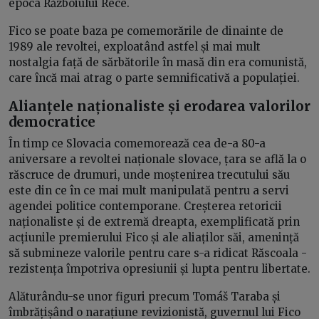
epoca Războiului Rece.
Fico se poate baza pe comemorările de dinainte de
1989 ale revoltei, exploatând astfel și mai mult
nostalgia față de sărbătorile în masă din era comunistă,
care încă mai atrag o parte semnificativă a populației.
Alianțele naționaliste și erodarea valorilor
democratice
În timp ce Slovacia comemorează cea de-a 80-a
aniversare a revoltei naționale slovace, țara se află la o
răscruce de drumuri, unde moștenirea trecutului său
este din ce în ce mai mult manipulată pentru a servi
agendei politice contemporane. Creșterea retoricii
naționaliste și de extremă dreapta, exemplificată prin
acțiunile premierului Fico și ale aliaților săi, amenință
să submineze valorile pentru care s-a ridicat Răscoala -
rezistența împotriva opresiunii și lupta pentru libertate.
Alăturându-se unor figuri precum Tomáš Taraba și
îmbrățișând o narațiune revizionistă, guvernul lui Fico