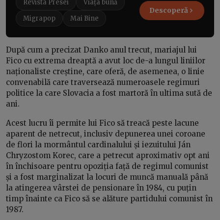
Revista Presei
Viața bună
Descoperă
Migrapop
Mai Bine
După cum a precizat Danko anul trecut, mariajul lui
Fico cu extrema dreaptă a avut loc de-a lungul liniilor
naționaliste creștine, care oferă, de asemenea, o linie
convenabilă care traversează numeroasele regimuri
politice la care Slovacia a fost martoră în ultima sută de
ani.
Acest lucru îi permite lui Fico să treacă peste lacune
aparent de netrecut, inclusiv depunerea unei coroane
de flori la mormântul cardinalului și iezuitului Ján
Chryzostom Korec, care a petrecut aproximativ opt ani
în închisoare pentru opoziția față de regimul comunist
și a fost marginalizat la locuri de muncă manuală până
la atingerea vârstei de pensionare în 1984, cu puțin
timp înainte ca Fico să se alăture partidului comunist în
1987.