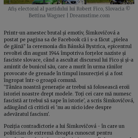
Afiș electoral al partidului lui Robert Fico, Slovacia ©
Bettina Wagner | Dreamstime.com
Printr-un amestec brutal și emotiv, Šimkovičová a
postat pe pagina sa de Facebook că i s-a făcut „pielea
de găină” la ceremonia din Bánská Bystrica, epicentrul
revoltei din august 1944 împotriva forțelor naziste și
fasciste slovace, când a ascultat discursul lui Fico și și-a
amintit de bunicul său, care a murit în urma rănilor
provocate de grenade în timpul insurecției și a fost
îngropat într-o groapă comună.
'Tânăra noastră generație ar trebui să folosească eroii
istoriei noastre drept modele. Toți cei care mă numesc
fascistă ar trebui să sape în istorie', a scris Šimkovičová,
adăugând că criticii ei 'nu au nicio idee despre
adevăratul fascism'.
Poziția contradictorie a lui Šimkovičová - în care un
politician de extremă dreapta cunoscut pentru