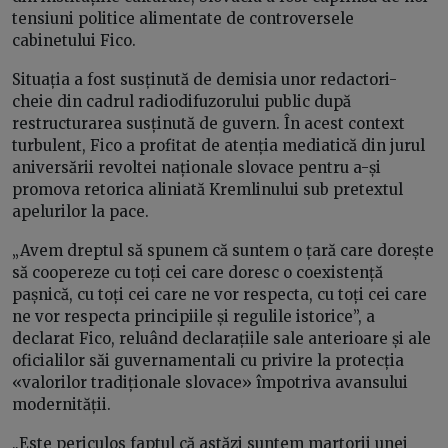
tensiuni politice alimentate de controversele
cabinetului Fico.
Situația a fost susținută de demisia unor redactori-
cheie din cadrul radiodifuzorului public după
restructurarea susținută de guvern. În acest context
turbulent, Fico a profitat de atenția mediatică din jurul
aniversării revoltei naționale slovace pentru a-și
promova retorica aliniată Kremlinului sub pretextul
apelurilor la pace.
„Avem dreptul să spunem că suntem o țară care dorește
să coopereze cu toți cei care doresc o coexistență
pașnică, cu toți cei care ne vor respecta, cu toți cei care
ne vor respecta principiile și regulile istorice”, a
declarat Fico, reluând declarațiile sale anterioare și ale
oficialilor săi guvernamentali cu privire la protecția
«valorilor tradiționale slovace» împotriva avansului
modernității.
„Este periculos faptul că astăzi suntem martorii unei