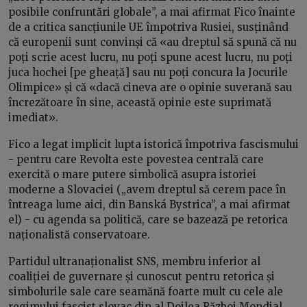
posibile confruntări globale”, a mai afirmat Fico înainte
de a critica sancțiunile UE împotriva Rusiei, susținând
că europenii sunt convinși că «au dreptul să spună că nu
poți scrie acest lucru, nu poți spune acest lucru, nu poți
juca hochei [pe gheață] sau nu poți concura la Jocurile
Olimpice» și că «dacă cineva are o opinie suverană sau
încrezătoare în sine, această opinie este suprimată
imediat».
Fico a legat implicit lupta istorică împotriva fascismului
- pentru care Revolta este povestea centrală care
exercită o mare putere simbolică asupra istoriei
moderne a Slovaciei („avem dreptul să cerem pace în
întreaga lume aici, din Banská Bystrica”, a mai afirmat
el) - cu agenda sa politică, care se bazează pe retorica
naționalistă conservatoare.
Partidul ultranaționalist SNS, membru inferior al
coaliției de guvernare și cunoscut pentru retorica și
simbolurile sale care seamănă foarte mult cu cele ale
regimului fascist slovac din al Doilea Război Mondial,