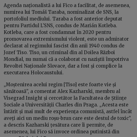
Agenda naționalistă a lui Fico a facilitat, de asemenea,
numirea lui Tomáš Taraba, nominalizat de SNS, la
portofoliul mediului. Taraba a fost anterior deputat
pentru Partidul L'SNS, condus de Marián Kotleba.
Kotleba, care a fost condamnat în 2020 pentru
promovarea extremismului violent, este un admirator
declarat al regimului fascist din anii 1940 condus de
Jozef Tiso. Tiso, un criminal din al Doilea Război
Mondial, nu numai că a colaborat cu naziștii împotriva
Revoltei Naționale Slovace, dar a fost și complice la
executarea Holocaustului.
„Moștenirea acelui regim [Tiso] este foarte vie și
sănătoasă”, a comentat Alex Kazharski, membru al
Visegrad Insight și cercetător la Facultatea de Științe
Sociale a Universității Charles din Praga. „Acesta este
întărit și mai mult de experiența comunistă, astfel încât
aveți aici un mediu roșu-brun care este destul de toxic”,
a descris Kazharski țesătura care îi permite, de
asemenea, lui Fico să invoce ordinea putinistă din