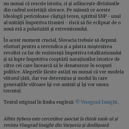
nu numai că rescrie istoria, ci și adâncește diviziunile
din cadrul societății slovace. Pe măsură ce aceste
ideologii periculoase câștigă teren, spiritul SNP - unul
al unității împotriva tiraniei - riscă să fie eclipsat de o
nouă eră a polarizării și extremismului.
În acest moment crucial, Slovacia trebuie să depună
eforturi pentru a revendica și a păstra moștenirea
revoltei ca far de rezistență împotriva totalitarismului
și să lupte împotriva cooptării narațiunilor istorice de
către cei care încearcă să le denatureze în scopuri
politice. Alegerile făcute astăzi nu numai că vor modela
viitorul țării, dar vor determina și modul în care
generațiile viitoare își vor aminti și își vor onora
trecutul.
Textul original în limba engleză:
© Visegrad Insight
.
Albin Sybera este cercetător asociat la think tank-ul și
revista Visegrad Insight din Varșovia și desfășoară