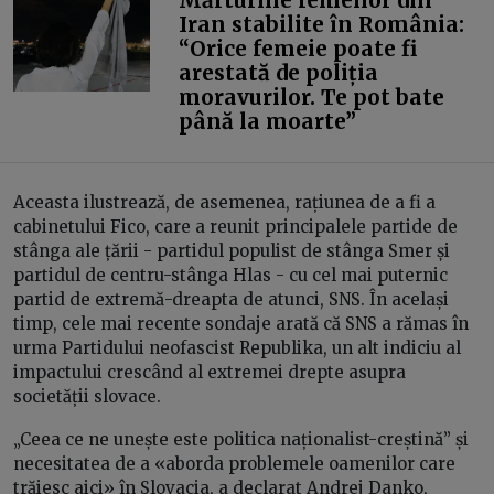
Mărturiile femeilor din
Iran stabilite în România:
“Orice femeie poate fi
arestată de poliția
moravurilor. Te pot bate
până la moarte”
Aceasta ilustrează, de asemenea, rațiunea de a fi a
cabinetului Fico, care a reunit principalele partide de
stânga ale țării - partidul populist de stânga Smer și
partidul de centru-stânga Hlas - cu cel mai puternic
partid de extremă-dreapta de atunci, SNS. În același
timp, cele mai recente sondaje arată că SNS a rămas în
urma Partidului neofascist Republika, un alt indiciu al
impactului crescând al extremei drepte asupra
societății slovace.
„Ceea ce ne unește este politica naționalist-creștină” și
necesitatea de a «aborda problemele oamenilor care
trăiesc aici» în Slovacia, a declarat Andrej Danko,