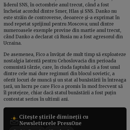
liderul SNS, în octombrie anul trecut, când a fost
încheiat acordul dintre Smer, Hlas și SNS. Danko nu
este străin de controverse, deoarece și-a exprimat în
mod repetat sprijinul pentru Moscova; unul dintre
numeroasele exemple provine din martie anul trecut,
când Danko a declarat că Rusia nu a fost agresorul din
Ucraina.
De asemenea, Fico a învățat de mult timp să exploateze
nostalgia latentă pentru Cehoslovacia din perioada
comunistă târzie, care, în ciuda faptului că a fost unul
dintre cele mai dure regimuri din blocul sovietic, a
oferit locuri de muncă și un stat al bunăstării în întreaga
țară, un lucru pe care Fico a promis în mod frecvent să
îl protejeze, chiar dacă statul bunăstării a fost puțin
contestat serios în ultimii ani.
Citește știrile dimineții cu
Newsletterele PressOne