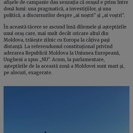
afișele de campanie dau senzația că orașul e prins între
două lumi: una pragmatică, a investițiilor, și una
politică, a discursurilor despre „ai noștri” și „ai voștri”.
În această tăcere se ascund însă dilemele și așteptările
unui oraș care, mai mult decât oricare altul din
Moldova, trăiește zilnic cu Europa la câțiva pași
distanță. La referendumul constituțional privind
aderarea Republicii Moldova la Uniunea Europeană,
Ungheni a spus „NU”. Acum, la parlamentare,
așteptările de la această zonă a Moldovei sunt mari și,
pe alocuri, exagerate.