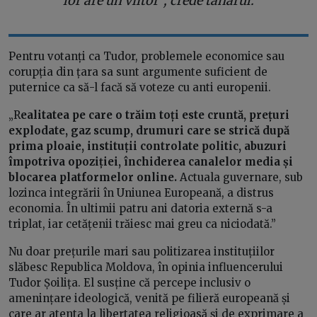
lor are un viitor”, crede tânărul.
Pentru votanți ca Tudor, problemele economice sau
corupția din țara sa sunt argumente suficient de
puternice ca să-l facă să voteze cu anti europenii.
„R
ealitatea pe care o trăim toți este cruntă, prețuri
explodate, gaz scump, drumuri care se strică după
prima ploaie, instituții controlate politic, abuzuri
împotriva opoziției, închiderea canalelor media și
blocarea platformelor online.
Actuala guvernare, sub
lozinca integrării în Uniunea Europeană, a distrus
economia. În ultimii patru ani datoria externă s-a
triplat, iar cetățenii trăiesc mai greu ca niciodată.”
Nu doar prețurile mari sau politizarea instituțiilor
slăbesc Republica Moldova, în opinia influencerului
Tudor Șoilița. El susține că percepe inclusiv o
amenințare ideologică, venită pe filieră europeană și
care ar atenta la libertatea religioasă și de exprimare a