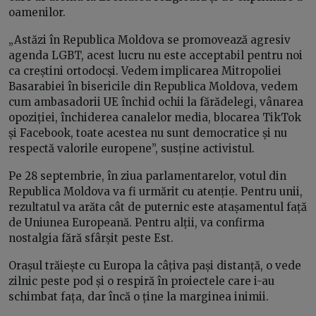
oamenilor.
„Astăzi în Republica Moldova se promovează agresiv
agenda LGBT, acest lucru nu este acceptabil pentru noi
ca creștini ortodocși. Vedem implicarea Mitropoliei
Basarabiei în bisericile din Republica Moldova, vedem
cum ambasadorii UE închid ochii la fărădelegi, vânarea
opoziției, închiderea canalelor media, blocarea TikTok
și Facebook, toate acestea nu sunt democratice și nu
respectă valorile europene”, susține activistul.
Pe 28 septembrie, în ziua parlamentarelor, votul din
Republica Moldova va fi urmărit cu atenție. Pentru unii,
rezultatul va arăta cât de puternic este atașamentul față
de Uniunea Europeană. Pentru alții, va confirma
nostalgia fără sfârșit peste Est.
Orașul trăiește cu Europa la câțiva pași distanță, o vede
zilnic peste pod și o respiră în proiectele care i-au
schimbat fața, dar încă o ține la marginea inimii.