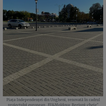
Piața Independenței din Ungheni, renovată în cadrul
proiectului european „EU4Moldova: Regiuni-cheie”