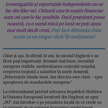
Investigațiile și reportajele independente nu se
fac din like-uri. Cititorii care le susțin financiar
sunt cei care le fac posibile. Dacă prețuiești presa
noastră, cu o sumă mică pe lună ne poți ajuta
mai mult decât crezi.
Poți face diferența chiar
acum cu un singur click! Îți mulțumim!
Chiar și așa, în ultimii 10 ani, în raionul Ungheni s-au
făcut pași importanți: drumuri mai bune, investiții
europene vizibile, modernizarea centrului orașului,
creșterea treptată a salariilor în unele domenii.
„Diferențele rămân mari, dar direcția este clară – spre
apropierea de standardele europene.”
La referendumul privind aderarea Republicii Moldova
la Uniunea Europeană locuitorii din Ungheni au spus
„NU”. Am întrebat-o pe jurnalista locală de ce crede ea
că oamenii nu au susținut în toamna anului trecut