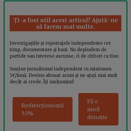
Ți-a fost util acest articol? Ajută-ne
să facem mai multe.
Investigațiile și reportajele independente cer
timp, documentare și bani. Nu depindem de
partide sau interese ascunse, ci de cititori ca tine.
Susține jurnalismul independent cu minimum
5€/lună. Devino abonat acum și ne ajuți mai mult
decât ai crede. Îți mulțumim!
Fă o
Redirecționează
mică
3.5%
donație