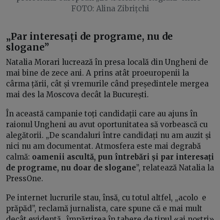
FOTO: Alina Zibrițchi
„Par interesați de programe, nu de
slogane”
Natalia Morari lucrează în presa locală din Ungheni de
mai bine de zece ani. A prins atât proeuropenii la
cârma țării, cât și vremurile când președintele mergea
mai des la Moscova decât la București.
În această campanie toți candidații care au ajuns în
raionul Ungheni au avut oportunitatea să vorbească cu
alegătorii. „De scandaluri între candidați nu am auzit și
nici nu am documentat. Atmosfera este mai degrabă
calmă:
oamenii ascultă, pun întrebări și par interesați
de programe, nu doar de slogane
”, relatează Natalia la
PressOne.
Pe internet lucrurile stau, însă, cu totul altfel, „acolo e
prăpăd”, reclamă jurnalista, care spune că e mai mult
decât evidentă „împărțirea în tabere de tipul «ai noștri»