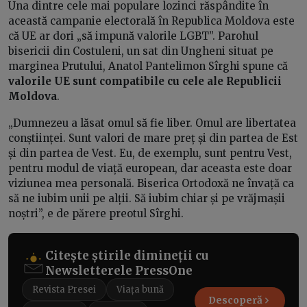
Una dintre cele mai populare lozinci răspândite în
această campanie electorală în Republica Moldova este
că UE ar dori „să impună valorile LGBT”. Parohul
bisericii din Costuleni, un sat din Ungheni situat pe
marginea Prutului, Anatol Pantelimon Sîrghi spune că
valorile UE sunt compatibile cu cele ale Republicii
Moldova
.
„Dumnezeu a lăsat omul să fie liber. Omul are libertatea
conștiinței. Sunt valori de mare preț și din partea de Est
și din partea de Vest. Eu, de exemplu, sunt pentru Vest,
pentru modul de viață european, dar aceasta este doar
viziunea mea personală. Biserica Ortodoxă ne învață ca
să ne iubim unii pe alții. Să iubim chiar și pe vrăjmașii
noștri”, e de părere preotul Sîrghi.
Citește știrile dimineții cu
Newsletterele PressOne
Revista Presei
Viața bună
Descoperă