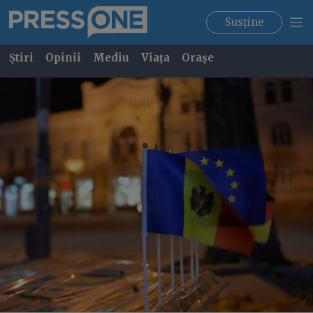
Susține
Știri
Opinii
Mediu
Viața
Orașe