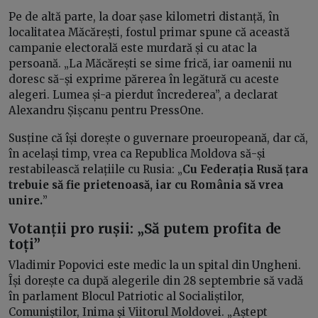
Pe de altă parte, la doar șase kilometri distanță, în
localitatea Măcărești, fostul primar spune că această
campanie electorală este murdară și cu atac la
persoană. „La Măcărești se sime frică, iar oamenii nu
doresc să-și exprime părerea în legătură cu aceste
alegeri. Lumea și-a pierdut încrederea”, a declarat
Alexandru Șișcanu pentru PressOne.
Susține că își dorește o guvernare proeuropeană, dar că,
în același timp, vrea ca Republica Moldova să-și
restabilească relațiile cu Rusia: „
Cu Federația Rusă țara
trebuie să fie prietenoasă, iar cu România să vrea
unire.
”
Votanții pro rușii: „Să putem profita de
toți”
Vladimir Popovici este medic la un spital din Ungheni.
Își dorește ca după alegerile din 28 septembrie să vadă
în parlament Blocul Patriotic al Socialiștilor,
Comuniștilor, Inima și Viitorul Moldovei. „Aștept