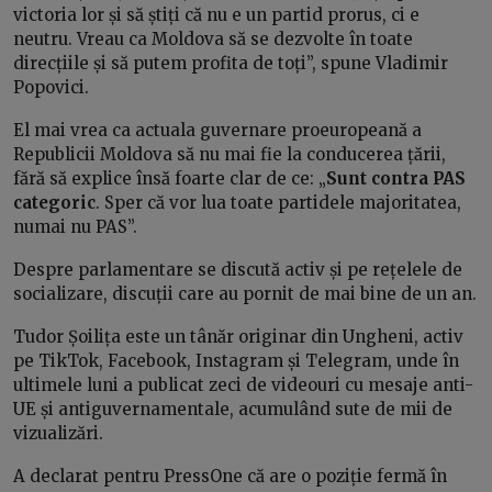
victoria lor și să știți că nu e un partid prorus, ci e
neutru. Vreau ca Moldova să se dezvolte în toate
direcțiile și să putem profita de toți”, spune Vladimir
Popovici.
El mai vrea ca actuala guvernare proeuropeană a
Republicii Moldova să nu mai fie la conducerea țării,
fără să explice însă foarte clar de ce: „
Sunt contra PAS
categoric
. Sper că vor lua toate partidele majoritatea,
numai nu PAS”.
Despre parlamentare se discută activ și pe rețelele de
socializare, discuții care au pornit de mai bine de un an.
Tudor Șoilița este un tânăr originar din Ungheni, activ
pe TikTok, Facebook, Instagram și Telegram, unde în
ultimele luni a publicat zeci de videouri cu mesaje anti-
UE și antiguvernamentale, acumulând sute de mii de
vizualizări.
A declarat pentru PressOne că are o poziție fermă în