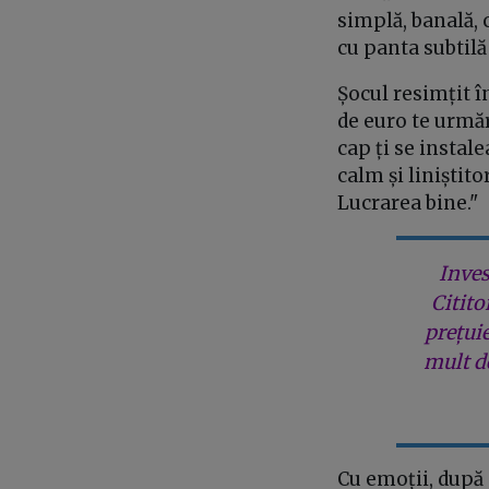
simplă, banală, 
cu panta subtilă 
Șocul resimțit în
de euro te urmă
cap ți se instale
calm și liniștito
Lucrarea bine."
Inves
Citito
prețui
mult de
Cu emoții, după 