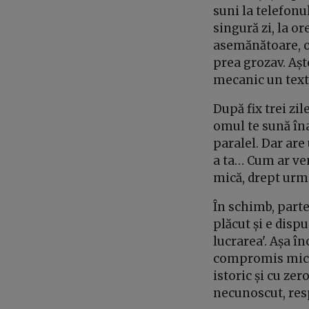
suni la telefonul
singură zi, la or
asemănătoare, o f
prea grozav. Așt
mecanic un text 
După fix trei zil
omul te sună îna
paralel. Dar are 
a ta… Cum ar ven
mică, drept urma
În schimb, part
plăcut și e dispu
lucrarea'. Așa î
compromis mic -
istoric și cu zer
necunoscut, res