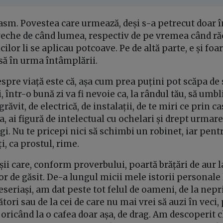
basm. Povestea care urmează, deși s-a petrecut doar 
e veche de când lumea, respectiv de pe vremea când ră
ilor li se aplicau potcoave. Pe de altă parte, e și foart
ă în urma întâmplării.
spre viață este că, așa cum prea puțini pot scăpa d
, într-o bună zi va fi nevoie ca, la rândul tău, să umb
răvit, de electrică, de instalații, de te miri ce prin c
a, ai figură de intelectual cu ochelari și drept urmare
i. Nu te pricepi nici să schimbi un robinet, iar pent
ți, ca prostul, rime.
șii care, conform proverbului, poartă brățări de aur l
or de găsit. De-a lungul micii mele istorii personale
seriași, am dat peste tot felul de oameni, de la nepr
ori sau de la cei de care nu mai vrei să auzi în veci, 
oricând la o cafea doar așa, de drag. Am descoperit c