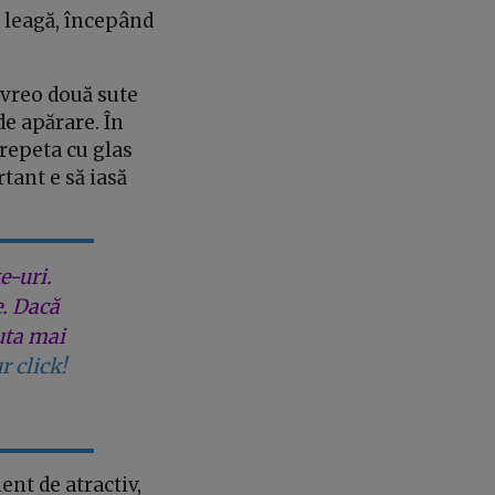
e leagă, începând
ă vreo două sute
e apărare. În
 repeta cu glas
rtant e să iasă
e-uri.
e. Dacă
uta mai
r click!
ent de atractiv,