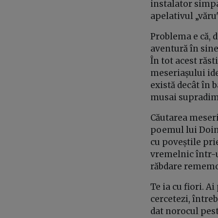
instalator simp
apelativul „văru'
Problema e că, d
aventură în sine
În tot acest răs
meseriașului ide
există decât în 
musai supradim
Căutarea meseri
poemul lui Doina
cu poveștile prie
vremelnic într-u
răbdare rememor
Te ia cu fiori. Ai
cercetezi, între
dat norocul pest