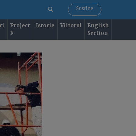
Susține
ri
Project
Istorie
Viitorul
English
F
Section