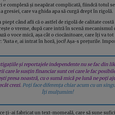
ci e complexă și neapărat complicată, fiindcă totul s
a gresiei, care va ghida apa să curgă drept în rigolă.
 piept când afli că o astfel de rigolă de calitate cost
rește o vreme, după care intră în scenă mecanismul d
ază o voce mică, așa cât o ciocănitoare, care îți va tot
r: "Asta e, ai intrat în horă, joci! Așa-s prețurile. Impo
tigațiile și reportajele independente nu se fac din lik
rii care le susțin financiar sunt cei care le fac posibil
ești presa noastră, cu o sumă mică pe lună ne poți aj
cât crezi.
Poți face diferența chiar acum cu un singu
Îți mulțumim!
ce ți-ai fabricat un text-momeală, care să sune sufici