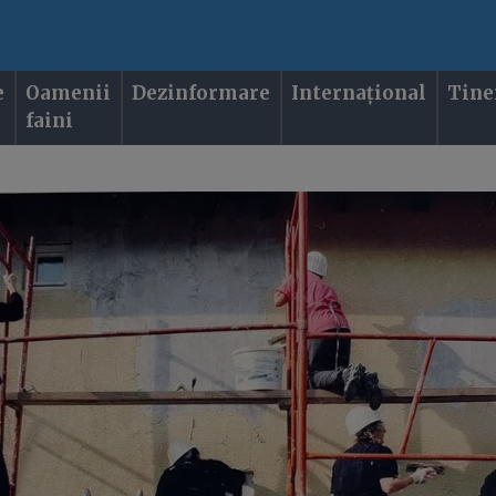
e
Oamenii
Dezinformare
Internațional
Tine
faini