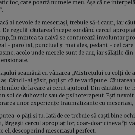
atic foc, care poartă numele meu. Așa că ne interpel
”.
acă ai nevoie de meseriași, trebuie să-i cauți, iar cău
. De regulă, căutarea începe sondând cercul apropiat 
timp, în mintea ta naivă se conturează involuntar pro
al - parolist, punctual și mai ales, pedant - cel care
basme, acolo unde merele sunt de aur, iar sălățile din
ensionate.
așului seamănă cu vânarea „Mistrețului cu colți de a
ș. Când l-ai găsit, poți ști că te va răpune. Căutarea
tenilor de la care ai cerut ajutorul. Din căutător, te
n soi de duhovnic sau de psihoterapeut. Ești nevoit 
area unor experiențe traumatizante cu meseriași, 
 putea-o păți și tu. Iată de ce trebuie să caști bine ochi
bi, lărgești cercul apropiaților, doar-doar cineva îți 
e el, descoperind meseriașul perfect.