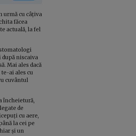
în urmă cu câțiva
chita făcea
e actuală, la fel
e stomatologi
li după niscaiva
asă. Mai ales dacă
 te-ai ales cu
ru cuvântul
a încheietură,
 legate de
icepuți cu aere,
până la cei pe
hiar și un