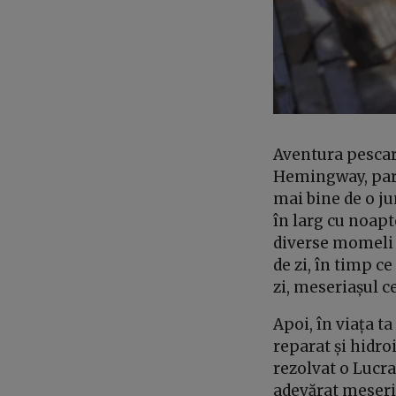
Aventura pescaru
Hemingway, pare 
mai bine de o ju
în larg cu noapt
diverse momeli și
de zi, în timp c
zi, meseriașul ce
Apoi, în viața ta
reparat și hidroi
rezolvat o Lucra
adevărat meseria