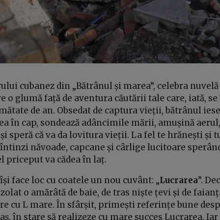
lui cubanez din „Bătrânul și marea”, celebra nuvelă 
o glumă față de aventura căutării tale care, iată, se
mătate de an. Obsedat de captura vieții, bătrânul iese
ea în cap, sondează adâncimile mării, amușină aerul
 speră că va da lovitura vieții. La fel te hrănești și 
e întinzi năvoade, capcane și cârlige lucitoare sperân
l priceput va cădea în laț.
 își face loc cu coatele un nou cuvânt: „
Lucrarea
”. De
zolat o amărâtă de baie, de tras niște țevi și de faianța
re cu L mare. În sfârșit, primești referințe bune des
ș, în stare să realizeze cu mare succes Lucrarea. Iar