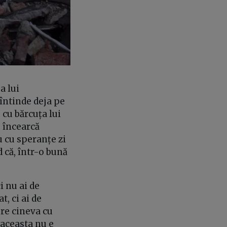
a lui
 întinde deja pe
 cu bărcuța lui
, încearcă
tu cu speranțe zi
d că, într-o bună
ci nu ai de
t, ci ai de
pre cineva cu
 aceasta nu e