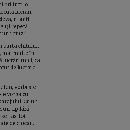
i ori într-o
xecută lucrări
deva, n-ar fi
a îți repetă
 un refuz".
n burta chitului,
, mai multe în
 lucrări mici, ca
atut de lucrare
lefon, vorbește
ce e vorba cu
barajului. Cu un
 un tip fără
eseriaș, tot
ate de ciocan.