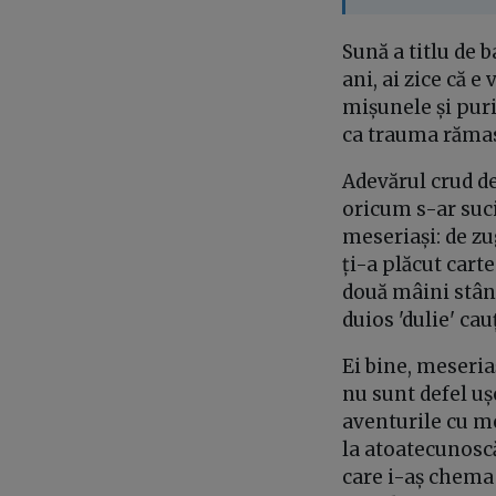
Sună a titlu de 
ani, ai zice că 
mișunele și puric
ca trauma rămas
Adevărul crud de
oricum s-ar suci
meseriași: de zug
ți-a plăcut carte
două mâini stâng
duios 'dulie' cau
Ei bine, meseria
nu sunt defel uș
aventurile cu me
la atoatecunoscăt
care i-aș chema 