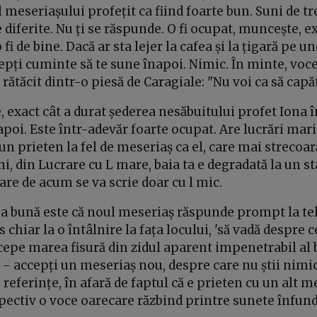
 meseriașului profețit ca fiind foarte bun. Suni de tre
e diferite. Nu ți se răspunde. O fi ocupat, muncește, e
i de bine. Dacă ar sta lejer la cafea și la țigară pe un
epți cuminte să te sune înapoi. Nimic. În minte, voce
rătăcit dintr-o piesă de Caragiale: "Nu voi ca să capăt
e, exact cât a durat șederea nesăbuitului profet Iona î
poi. Este într-adevăr foarte ocupat. Are lucrări mari
un prieten la fel de meseriaș ca el, care mai strecoară
i, din Lucrare cu L mare, baia ta e degradată la un st
re de acum se va scrie doar cu l mic.
ea bună este că noul meseriaș răspunde prompt la te
s chiar la o întâlnire la fața locului, 'să vadă despre 
ncepe marea fisură din zidul aparent impenetrabil al 
 accepți un meseriaș nou, despre care nu știi nimic,
o referințe, în afară de faptul că e prieten cu un alt m
pectiv o voce oarecare răzbind printre sunete înfund