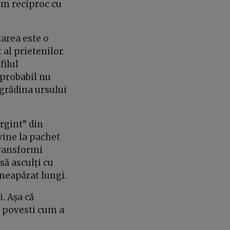
ăm reciproc cu
tarea este o
al prietenilor.
filul
 probabil nu
 grădina ursului
rgint” din
 vine la pachet
 transformi
să asculți cu
neapărat lungi.
i. Așa că
va povesti cum a