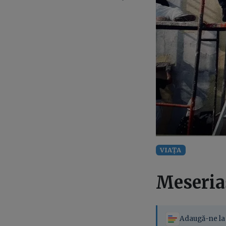
VIAȚA
Meseriaș
Adaugă-ne la 