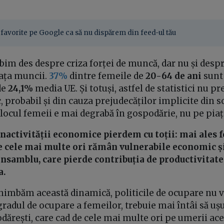
favorite pe Google ca să nu dispărem din feed-ul tău
im des despre criza forței de muncă, dar nu și despr
iața muncii.
37%
dintre femeile de
20-64 de ani
sunt
de
24,1%
media UE. Și totuși, astfel de statistici nu p
c, probabil și din cauza prejudecăților implicite din s
locul femeii e mai degrabă în gospodărie, nu pe pia
 inactivității economice pierdem cu toții: mai ales 
de cele mai multe ori rămân vulnerabile economic și 
nsamblu, care pierde contribuția de productivitate, 
a.
imbăm această dinamică, politicile de ocupare nu vor
gradul de ocupare a femeilor, trebuie mai întâi să u
dărești, care cad de cele mai multe ori pe umerii ac