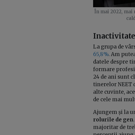
În mai 2022, mai 
cal
Inactivitat
La grupa de vârs
65,8%
. Am putea
datele despre ti
formare profesi
24 de ani sunt c
tinerelor NEET d
alte cuvinte, ace
de cele mai mult
Ajungem și la un
rolurile de gen
majoritar de treb
percepții ajung 