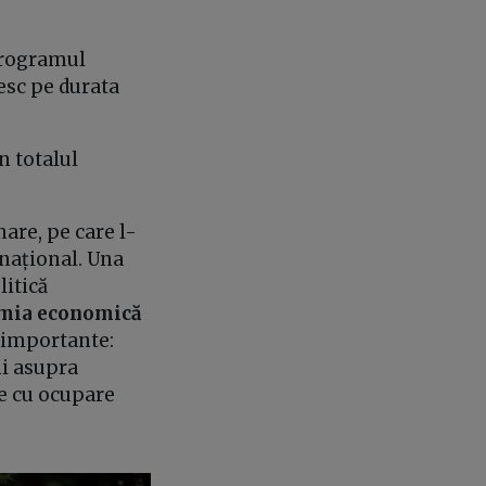
Programul
esc pe durata
 totalul
are, pe care l-
național. Una
litică
nomia economică
e importante:
ni asupra
re cu ocupare