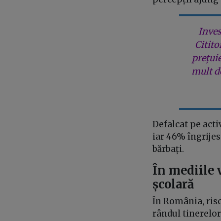
Inves
Citito
prețui
mult de
Defalcat pe activ
iar 46% îngrijesc
bărbați.
În mediile 
școlară
În România, risc
rândul tinerelor