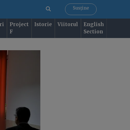
Susține
ri
Project
Istorie
Viitorul
English
F
Section