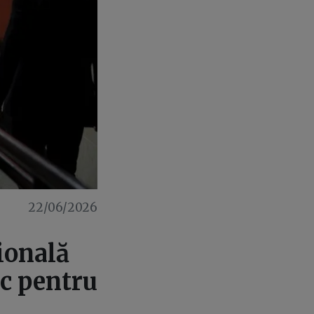
22/06/2026
țională
ic pentru