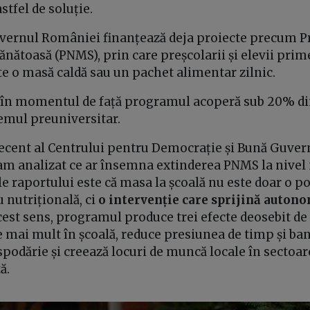
astfel de soluție.
ernul României finanțează deja proiecte precum 
nătoasă (PNMS), prin care preșcolarii și elevii prim
te o masă caldă sau un pachet alimentar zilnic.
în momentul de față programul acoperă sub 20% din
temul preuniversitar.
ecent al Centrului pentru Democrație și Bună Guvern
am analizat ce ar însemna extinderea PNMS la nivel 
le raportului este că masa la școală nu este doar o po
 nutrițională, ci
o intervenție care sprijină auto
acest sens, programul produce trei efecte deosebit d
e mai mult în școală, reduce presiunea de timp și ba
podărie și creează locuri de muncă locale în sectoa
ă.