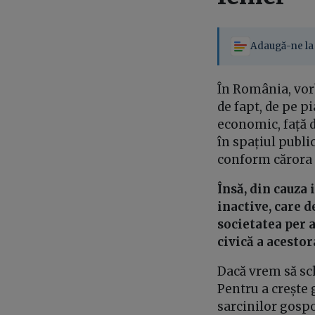
Adaugă-ne la 
În România, vorb
de fapt, de pe p
economic, față 
în spațiul publi
conform cărora 
Însă, din cauza
inactive, care 
societatea per a
civică a acestor
Dacă vrem să sch
Pentru a crește 
sarcinilor gospo