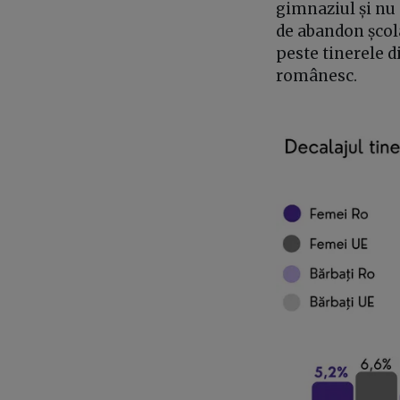
gimnaziul și nu
de abandon școla
peste tinerele d
românesc.