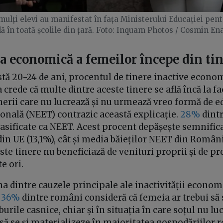
mulți elevi au manifestat în fața Ministerului Educației pen
dă în toată școlile din țară. Foto: Inquam Photos / Cosmin En
ea economică a femeilor începe din ti
tă 20-24 de ani, procentul de tinere inactive econo
 crede că multe dintre aceste tinere se află încă la fa
nerii care nu lucrează și nu urmează vreo formă de e
onală (NEET) contrazic această explicație.
28%
dintr
lasificate ca NEET. Acest procent depășește semnific
in UE (13,1%), cât și media băieților NEET din Români
ste tinere nu beneficiază de venituri proprii și de pro
e ori.
a dintre cauzele principale ale inactivității econo
.
36%
dintre români consideră că femeia ar trebui să
urile casnice, chiar și în situația în care soțul nu lu
să se și materializeze în majoritatea gospodăriilor 