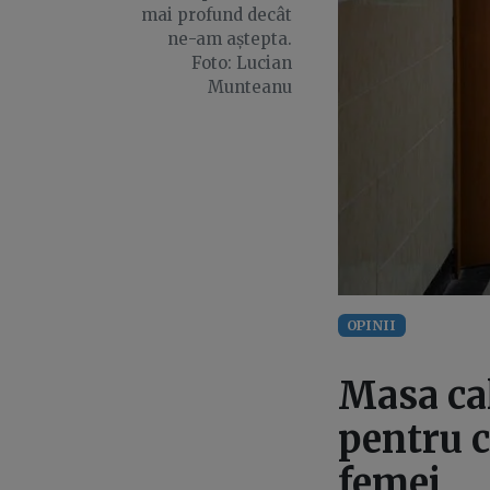
mai profund decât
ne-am aștepta.
Foto: Lucian
Munteanu
OPINII
Masa cal
pentru c
femei