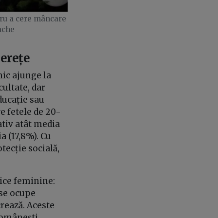
tru a cere mâncare
ache
nerețe
mic ajunge la
cultate, dar
ducație sau
e fetele de 20-
ativ atât media
a (17,8%). Cu
tecție socială,
mice feminine:
 se ocupe
crează. Aceste
românești.