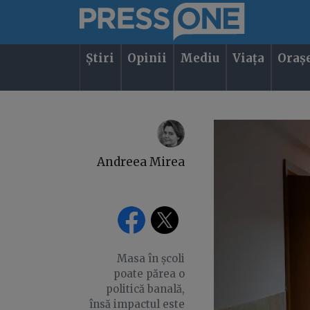
Știri
Opinii
Mediu
Viața
Oraș
Andreea Mirea
Masa în școli
poate părea o
politică banală,
însă impactul este