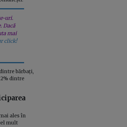
e-uri.
e. Dacă
uta mai
r click!
dintre bărbați,
 22% dintre
iciparea
mai ales în
cel mult