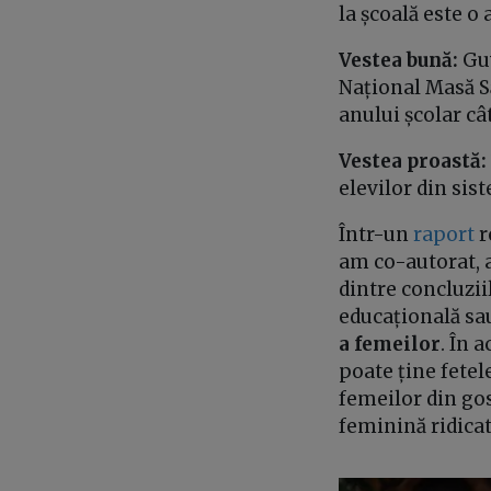
la școală este o 
Vestea bună:
Guv
Național Masă Să
anului școlar câ
Vestea proastă:
elevilor din sis
Într-un
raport
r
am co-autorat, 
dintre concluzii
educațională sau
a femeilor
. În 
poate ține fetel
femeilor din gos
feminină ridicat