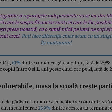
tigațiile și reportajele independente nu se fac din lik
rii care le susțin financiar sunt cei care le fac posibil
ești presa noastră, cu o sumă mică pe lună ne poți aj
cât crezi.
Poți face diferența chiar acum cu un singu
Îți mulțumim!
ități,
61%
dintre românce gătesc zilnic, față de 29% 
 copiii între 0 și 11 ani peste cinci ore pe zi, față de
vulnerabile, masa la școală crește part
ul de părăsire timpurie a educației se concentrează 
 din mediul rural:
25,9%
dintre acestea au terminat 