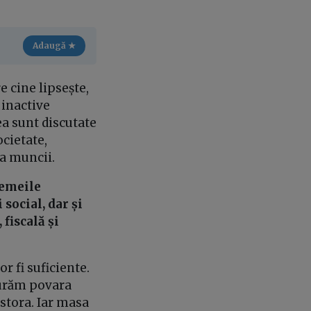
Adaugă ★
e cine lipsește,
 inactive
rea sunt discutate
ocietate,
ța muncii.
femeile
social, dar și
fiscală și
 fi suficiente.
șurăm povara
estora. Iar masa