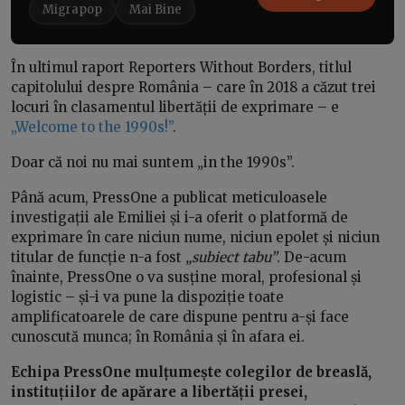
Migrapop
Mai Bine
În ultimul raport Reporters Without Borders, titlul
capitolului despre România – care în 2018 a căzut trei
locuri în clasamentul libertății de exprimare – e
„Welcome to the 1990s!”
.
Doar că noi nu mai suntem
„in the 1990s”
.
Până acum, PressOne a publicat meticuloasele
investigații ale Emiliei și i-a oferit o platformă de
exprimare în care niciun nume, niciun epolet și niciun
titular de funcție n-a fost
„subiect tabu”
. De-acum
înainte, PressOne o va susține moral, profesional și
logistic – și-i va pune la dispoziție toate
amplificatoarele de care dispune pentru a-și face
cunoscută munca; în România și în afara ei.
Echipa PressOne mulțumește colegilor de breaslă,
instituțiilor de apărare a libertății presei,