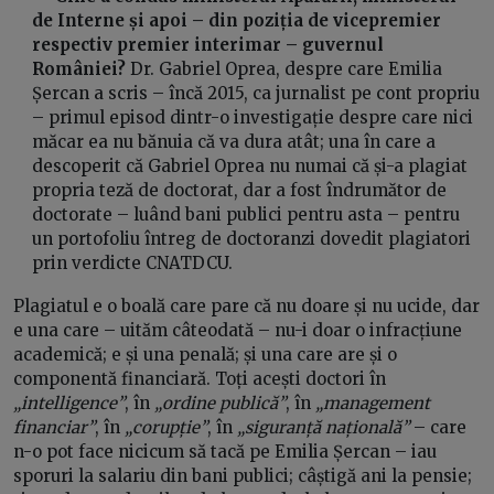
de Interne și apoi – din poziția de vicepremier
respectiv premier interimar – guvernul
României?
Dr. Gabriel Oprea, despre care Emilia
Șercan a scris – încă 2015, ca jurnalist pe cont propriu
– primul episod dintr-o investigație despre care nici
măcar ea nu bănuia că va dura atât; una în care a
descoperit că Gabriel Oprea nu numai că și-a plagiat
propria teză de doctorat, dar a fost îndrumător de
doctorate – luând bani publici pentru asta – pentru
un portofoliu întreg de doctoranzi dovedit plagiatori
prin verdicte CNATDCU.
Plagiatul e o boală care pare că nu doare și nu ucide, dar
e una care – uităm câteodată – nu-i doar o infracțiune
academică; e și una penală; și una care are și o
componentă financiară. Toți acești doctori în
„intelligence”
, în
„ordine publică”
, în
„management
financiar”
, în
„corupție”
, în
„siguranță națională”
– care
n-o pot face nicicum să tacă pe Emilia Șercan – iau
sporuri la salariu din bani publici; câștigă ani la pensie;