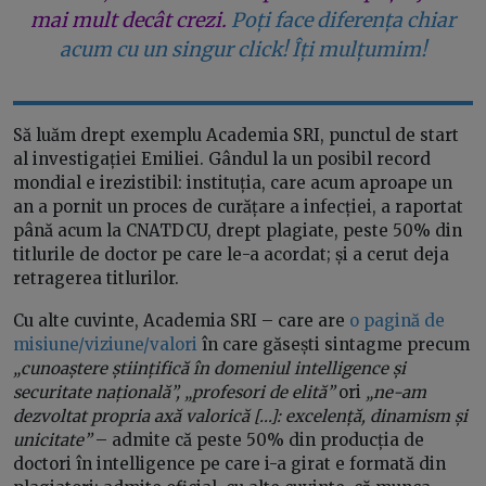
mai mult decât crezi.
Poți face diferența chiar
acum cu un singur click! Îți mulțumim!
Să luăm drept exemplu Academia SRI, punctul de start
al investigației Emiliei. Gândul la un posibil record
mondial e irezistibil: instituția, care acum aproape un
an a pornit un proces de curățare a infecției, a raportat
până acum la CNATDCU, drept plagiate, peste 50% din
titlurile de doctor pe care le-a acordat; și a cerut deja
retragerea titlurilor.
Cu alte cuvinte, Academia SRI – care are
o pagină de
misiune/viziune/valori
în care găsești sintagme precum
„
cunoaștere științifică în domeniul
intelligence
și
securitate națională”, „profesori de elită”
ori
„ne-am
dezvoltat propria axă valorică […]: excelență, dinamism și
unicitate”
– admite că peste 50% din producția de
doctori în
intelligence
pe care i-a girat e formată din