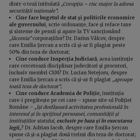
dintr-o teză intitulată
„Corupția – risc major la adresa
securității naționale”
;
Cine face bugetul de stat și politicile economice
ale guvernului
, scrie ordonanțe, face și reface taxe
și sisteme de pensii și apare la TV sancționând
„lăcomia”
corporațiilor? Dr. Darius Vâlcov, despre
care Emilia Șercan a scris că și-ar fi plagiat peste
50% din teza de doctorat;
Cine conduce Inspecția Judiciară
, acea instituție
care cercetează disciplinar judecători și procurori,
inclusiv membri CSM? Dr. Lucian Netejoru, despre
care Emilia Șercan a scris că și-ar fi plagiat
„aproape
toată teza de doctorat”
;
Cine conduce Academia de Poliție,
instituția
care-i pregătește pe cei care – spune site-ul Poliției
Române –
„își desfășoară activitatea profesională în
interesul și în sprijinul persoanei, comunității și
instituțiilor statului,
exclusiv pe baza și în executarea
legii
„
? Dr. Adrian Iacob, despre care Emilia Șercan
spune că și-a plagiat două treimi din teza de doctorat;