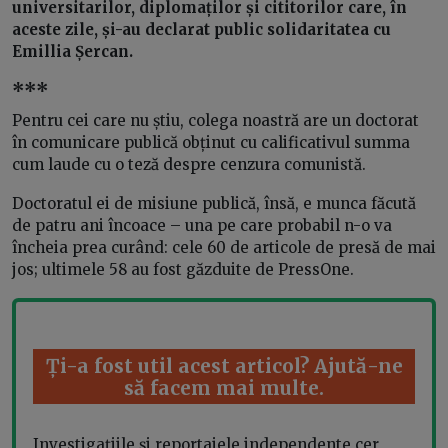
universitarilor, diplomaților și cititorilor care, în
aceste zile, și-au declarat public solidaritatea cu
Emillia Șercan.
***
Pentru cei care nu știu, colega noastră are un doctorat
în comunicare publică obținut cu calificativul
summa
cum laude
cu o teză despre cenzura comunistă.
Doctoratul ei de misiune publică, însă, e munca făcută
de patru ani încoace – una pe care probabil n-o va
încheia prea curând: cele 60 de articole de presă de mai
jos; ultimele 58 au fost găzduite de PressOne.
Ți-a fost util acest articol? Ajută-ne
să facem mai multe.
Investigațiile și reportajele independente cer