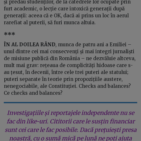
și predau studenților, de la catedrele lor ocupate prin
furt academic, o lecție care intoxică generații după
generații: aceea că e OK, dacă ai prins un loc în aerul
rarefiat al puterii, să furi munca altuia.
***
ÎN AL DOILEA RÂND
,
munca de patru ani a Emiliei –
unul dintre cei mai consecvenți și mai integri jurnaliști
de misiune publică din România – ne dezvăluie altceva,
mult mai grav: rețeaua de complicități hidoase care s-
au țesut, în decenii,
între cele trei puteri ale statului;
puteri separate în teorie prin propozițiile austere,
nenegociabile, ale Constituției.
Checks and balances
?
Ce
checks and balances
?
Investigațiile și reportajele independente nu se
fac din like-uri. Cititorii care le susțin financiar
sunt cei care le fac posibile. Dacă prețuiești presa
noastră, cu o sumă mică pe lună ne poți ajuta