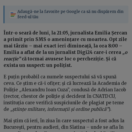
Adaugă-ne la favorite pe Google ca să nu dispărem din
feed-ul tău
Într-o seară de luni, la 21:05, jurnalista Emilia Șercan
a primit prin SMS o amenințare cu moartea. Opt zile
mai târziu – mai exact ieri dimineață, la ora 8:00 –
Emilia a aflat de la un jurnalist Digi24 care-i cerea
„o
reacție”
că tocmai avusese loc o percheziție. Și că
exista un suspect: un polițist.
E puțin probabil ca numele suspectului să vă spună
ceva. Ce știm e că-i ofițer; și că lucrează la Academia de
Poliție
„Alexandru Ioan Cuza”
, condusă de Adrian Iacob
(rector, chestor de poliție și decident în CNATDCU,
instituția care verifică suspiciunile de plagiat pe teme
de
„științe militare, informații și ordine publică”
).
Mai știm că ieri, în ziua în care suspectul a fost adus la
București, pentru audieri,
din Slatina – unde se afla în