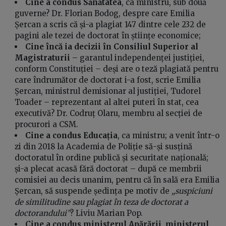
Cine a condus Sănătatea
, ca ministru, sub două
guverne? Dr. Florian Bodog, despre care Emilia
Șercan a scris că și-a plagiat
147 dintre cele 232 de
pagini ale tezei de doctorat în științe economice;
Cine încă ia decizii în Consiliul Superior al
Magistraturii
– garantul independenței justiției,
conform Constituției – deși are o teză plagiată pentru
care îndrumător de doctorat i-a fost, scrie Emilia
Șercan, ministrul demisionar al justiției, Tudorel
Toader – reprezentant al altei puteri în stat, cea
executivă? Dr. Codruț Olaru, membru al secției de
procurori a CSM.
Cine a condus Educația
, ca ministru; a venit într-o
zi din 2018 la Academia de Poliție să-și susțină
doctoratul în ordine publică și securitate națională;
și-a plecat acasă fără doctorat – după ce membrii
comisiei au decis unanim, pentru că în sală era Emilia
Șercan, să suspende ședința pe motiv de
„suspiciuni
de similitudine sau plagiat în teza de doctorat a
doctorandului”
? Liviu Marian Pop.
Cine a condus ministerul Apărării, ministerul