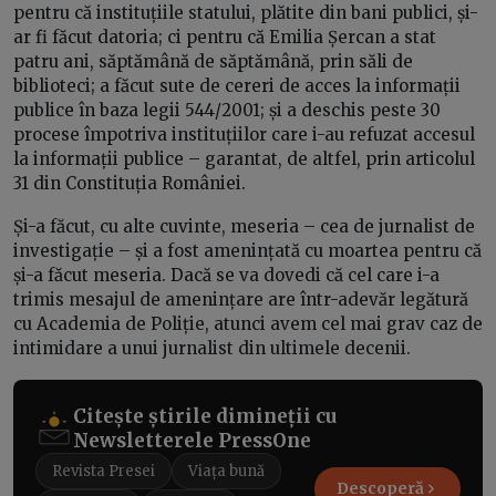
pentru că instituțiile statului, plătite din bani publici, și-
ar fi făcut datoria; ci pentru că Emilia Șercan a stat
patru ani, săptămână de săptămână, prin săli de
biblioteci; a făcut sute de cereri de acces la informații
publice în baza legii 544/2001; și a deschis peste 30
procese împotriva instituțiilor care i-au refuzat accesul
la informații publice – garantat, de altfel, prin articolul
31 din Constituția României.
Și-a făcut, cu alte cuvinte, meseria – cea de jurnalist de
investigație – și a fost amenințată cu moartea pentru că
și-a făcut meseria. Dacă se va dovedi că cel care i-a
trimis mesajul de amenințare are într-adevăr legătură
cu Academia de Poliție, atunci avem cel mai grav caz de
intimidare a unui jurnalist din ultimele decenii.
Citește știrile dimineții cu
Newsletterele PressOne
Revista Presei
Viața bună
Descoperă