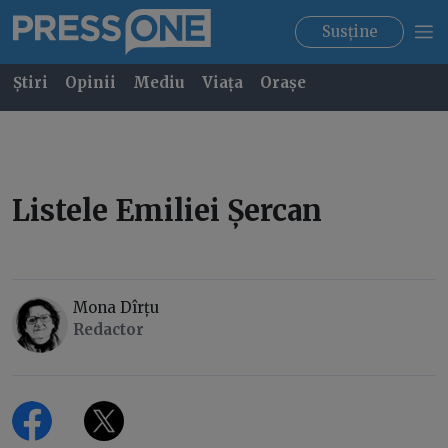
Susține
Știri
Opinii
Mediu
Viața
Orașe
Listele Emiliei Șercan
Mona Dîrțu
Redactor