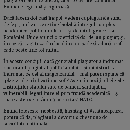
plagiatori; admite oficial, cu alte cuvinte, că munca
Emiliei e legitimă și riguroasă.
Dacă facem doi pași înapoi, vedem că plagiatele sunt,
de fapt, un liant care ține laolaltă întregul complex
academico-politico-militar – și de
intelligence
– al
României. Unde arunci o pietricică dai de-un plagiat; și,
în caz că tragi teza din locul în care șade și adună praf,
cade peste tine tot raftul.
În aceste condiții, dacă generalul plagiator a îndrumat
doctoratul plagiat al politicianului – și ministrul l-a
îndrumat pe cel al magistratului – mai putem spune că
plagiatul
e o infracțiune soft
? Avem în poziții cheie ale
instituțiilor statului sute de oameni șantajabili,
vulnerabili, legați între ei prin fraudă academică – și
toate astea se întâmplă într-o țară NATO.
Emilia folosește, neobosită, hashtag-ul #statulcapturat;
pentru că da, plagiatul a devenit o chestiune de
securitate națională.