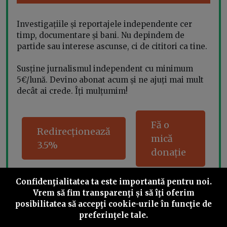
Investigațiile și reportajele independente cer
timp, documentare și bani. Nu depindem de
partide sau interese ascunse, ci de cititori ca tine.
Susține jurnalismul independent cu minimum
5€/lună. Devino abonat acum și ne ajuți mai mult
decât ai crede. Îți mulțumim!
Fă o
Redirecționează
mică
3.5%
donație
Confidenţialitatea ta este importantă pentru noi.
Vrem să fim transparenţi și să îţi oferim
Share this
posibilitatea să accepţi cookie-urile în funcţie de
preferinţele tale.