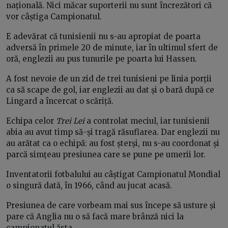
națională. Nici măcar suporterii nu sunt încrezători că
vor câștiga Campionatul.
E adevărat că tunisienii nu s-au apropiat de poarta
adversă în primele 20 de minute, iar în ultimul sfert de
oră, englezii au pus tunurile pe poarta lui Hassen.
A fost nevoie de un zid de trei tunisieni pe linia porții
ca să scape de gol, iar englezii au dat și o bară după ce
Lingard a încercat o scăriță.
Echipa celor
Trei Lei
a controlat meciul, iar tunisienii
abia au avut timp să-și tragă răsuflarea. Dar englezii nu
au arătat ca o echipă: au fost șterși, nu s-au coordonat și
parcă simțeau presiunea care se pune pe umerii lor.
Inventatorii fotbalului au câștigat Campionatul Mondial
o singură dată, în 1966, când au jucat acasă.
Presiunea de care vorbeam mai sus începe să usture și
pare că Anglia nu o să facă mare brânză nici la
campionatul ăsta.