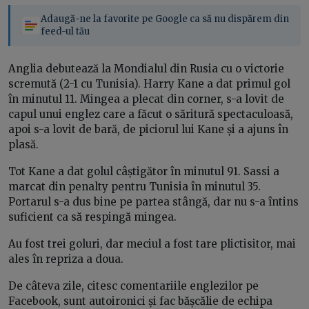
Adaugă-ne la favorite pe Google ca să nu dispărem din
feed-ul tău
Anglia debutează la Mondialul din Rusia cu o victorie
scremută (2-1 cu Tunisia). Harry Kane a dat primul gol
în minutul 11. Mingea a plecat din corner, s-a lovit de
capul unui englez care a făcut o săritură spectaculoasă,
apoi s-a lovit de bară, de piciorul lui Kane și a ajuns în
plasă.
Tot Kane a dat golul câștigător în minutul 91. Sassi a
marcat din penalty pentru Tunisia în minutul 35.
Portarul s-a dus bine pe partea stângă, dar nu s-a întins
suficient ca să respingă mingea.
Au fost trei goluri, dar meciul a fost tare plictisitor, mai
ales în repriza a doua.
De câteva zile, citesc comentariile englezilor pe
Facebook, sunt autoironici și fac bășcălie de echipa