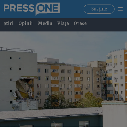
Susține
Știri
Opinii
Mediu
Viața
Orașe