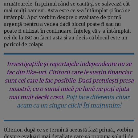
următoarele. În primul rând se caută și se salvează cât
mai mulți oameni. Asta este ce s-a întâmplat și încă se
întâmplă. Apoi vorbim despre o evaluare de primă
urgență pentru a vedea dacă blocul poate fi sau nu
poate fi utilizat în continuare. Înțeleg că s-a întâmplat,
cei de la ISC au făcut asta și au decis că blocul este un
pericol de colaps.
Investigațiile și reportajele independente nu se
fac din like-uri. Cititorii care le susțin financiar
sunt cei care le fac posibile. Dacă prețuiești presa
noastră, cu o sumă mică pe lună ne poți ajuta
mai mult decât crezi.
Poți face diferența chiar
acum cu un singur click! Îți mulțumim!
Ulterior, după ce se termină această fază primă,, vorbim
despre evaluări mai detaliate care să propună soluții de