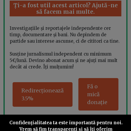
Ți-a fost util acest articol? Ajută-ne
să facem mai multe.
Investigațiile și reportajele independente cer
timp, documentare și bani. Nu depindem de
partide sau interese ascunse, ci de cititori ca tine.
Susține jurnalismul independent cu minimum
5€/lună. Devino abonat acum și ne ajuți mai mult
decât ai crede. Îți mulțumim!
Fă o
Redirecționează
mică
3.5%
donație
Confidenţialitatea ta este importantă pentru noi.
Vrem să fim transparenţi și să îţi oferim
Share this