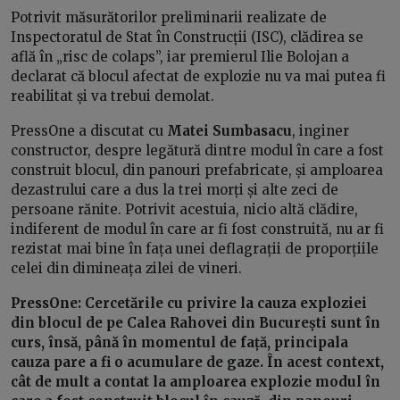
Potrivit măsurătorilor preliminarii realizate de
Inspectoratul de Stat în Construcții (ISC), clădirea se
află în „risc de colaps”, iar premierul Ilie Bolojan a
declarat că blocul afectat de explozie nu va mai putea fi
reabilitat și va trebui demolat.
PressOne a discutat cu
Matei Sumbasacu
, inginer
constructor, despre legătură dintre modul în care a fost
construit blocul, din panouri prefabricate, și amploarea
dezastrului care a dus la trei morți și alte zeci de
persoane rănite. Potrivit acestuia, nicio altă clădire,
indiferent de modul în care ar fi fost construită, nu ar fi
rezistat mai bine în fața unei deflagrații de proporțiile
celei din dimineața zilei de vineri.
PressOne: Cercetările cu privire la cauza exploziei
din blocul de pe Calea Rahovei din București sunt în
curs, însă, până în momentul de față, principala
cauza pare a fi o acumulare de gaze. În acest context,
cât de mult a contat la amploarea explozie modul în