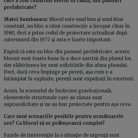
care a fost construit blocul în cauză, din panouri
prefabricate?
Matei Sumbasacu:
Blocul este unul bun și unul bine
construit, un bloc a cărui construcție a început chiar în
1980, deci a prins codul de proiectare actualizat după
cutremurul din 1977 și asta e foarte important.
Faptul că este un bloc din panouri prefabricate, aceste
blocuri sunt foarte bune la a duce sarcini din planul lor,
dar slăbiciunea lor sunt solicitările din afara planului.
Deci, dacă ceva împinge pe pereți, așa cum s-a
întâmplat la explozie, pereții sunt expulzați în exteriori.
Acum, în scenariul de încărcare gravitațională,
elementele structurale care au rămas sunt
suprasolicitate și nu au fost proiectate pentru așa ceva.
Care sunt scenariile posibile pentru următoarele
ore? Ca blocul să se prăbușească complet?
Fazele de intervenție la o situație de urgență sunt