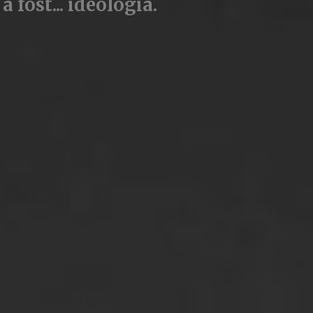
a fost... ideologia
.