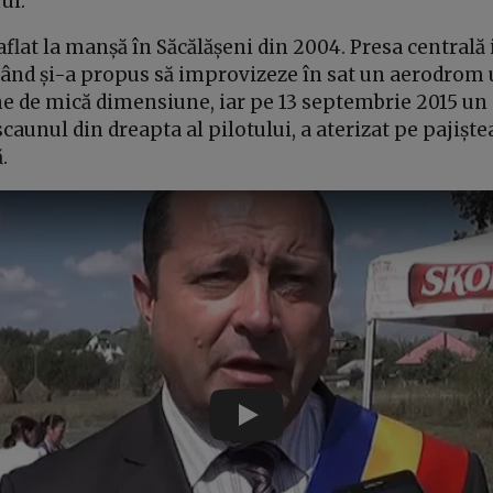
ul.
flat la manșă în Săcălășeni din 2004. Presa centrală
ând și-a propus să improvizeze în sat un aerodrom 
ne de mică dimensiune, iar pe 13 septembrie 2015 un 
caunul din dreapta al pilotului, a aterizat pe pajiș
.
Play