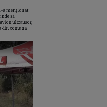
 i-a menționat
unde să
avion ultraușor,
tea din comuna