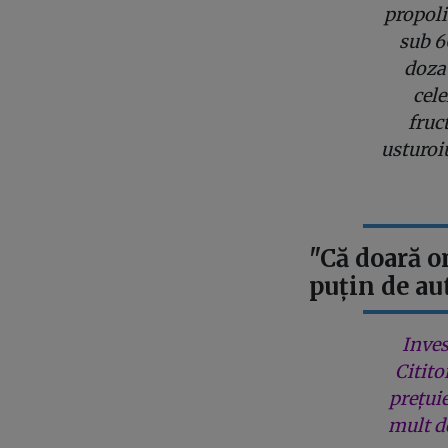
propoli
sub 6
doza 
cele
fruc
usturoi
"Că doară o
puțin de au
Inves
Citito
prețui
mult de