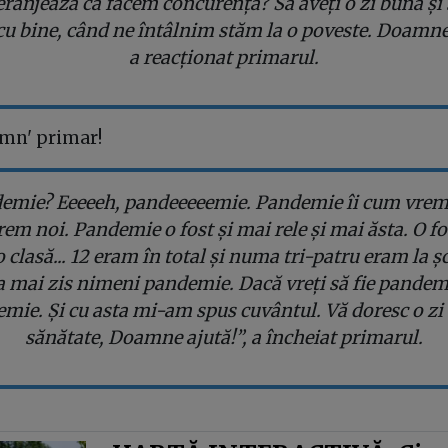
eranjează că facem concurență? Să aveți o zi bună și 
u bine, când ne întâlnim stăm la o poveste. Doamne 
a reacționat primarul.
omn' primar!
emie? Eeeeeh, pandeeeeemie. Pandemie îi cum vrem 
em noi. Pandemie o fost și mai rele și mai ăsta. O f
 clasă... 12 eram în total și numa tri-patru eram la ș
a mai zis nimeni pandemie. Dacă vreți să fie pandemi
mie. Și cu asta mi-am spus cuvântul. Vă doresc o zi
sănătate, Doamne ajută!”, a încheiat primarul.