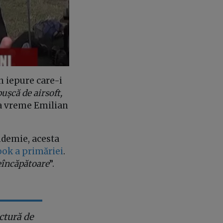
n iepure care-i
ușcă de airsoft,
ea vreme Emilian
ndemie, acesta
ook a primăriei
.
neîncăpătoare
”.
ctură de