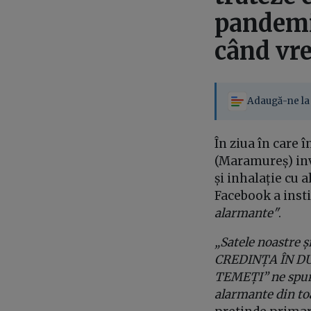
pandemi
când vre
Adaugă-ne la 
În ziua în care 
(Maramureș) invi
și inhalație cu
Facebook a insti
alarmante"
.
„Satele noastre ș
CREDINȚA ÎN DUM
TEMEȚI” ne spune 
alarmante din toa