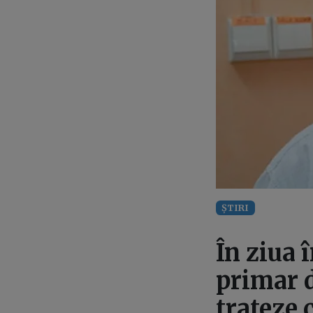
ȘTIRI
În ziua 
primar 
trateze 