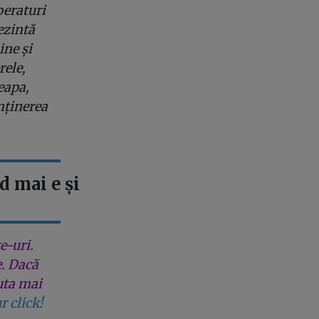
peraturi
ezintă
ine și
rele,
eapa,
nținerea
d mai e și
e-uri.
e. Dacă
uta mai
r click!