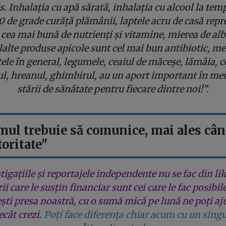
s. Inhalația cu apă sărată, inhalația cu alcool la tem
0 de grade curăță plămânii, laptele acru de casă repr
cea mai bună de nutrienți și vitamine, mierea de alb
lalte produse apicole sunt cel mai bun antibiotic, me
tele în general, legumele, ceaiul de măceșe, lămâia, c
ul, hreanul, ghimbirul, au un aport important în me
stării de sănătate pentru fiecare dintre noi!”.
mul trebuie să comunice, mai ales cân
toritate"
tigațiile și reportajele independente nu se fac din lik
rii care le susțin financiar sunt cei care le fac posibil
ești presa noastră, cu o sumă mică pe lună ne poți aj
cât crezi.
Poți face diferența chiar acum cu un singu