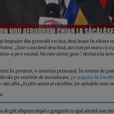
și împuște din greșeală vecina, deși luase în cătare u
etatea.
„Este o anchetă deschisă, am tras joi seara cu o p
tins-o pe o vecină. Nu este nimic grav”
, declara la ac
 nici în prezent, e convins primarul. În vreme de pa
dicale pe rețelele de socializare,
pe pagina de Faceb
e-am afla „
în plin sezon al răcelilor, iar spitalele sunt 
a:
a de gât dispare după o gargară cu apă sărată sau tin