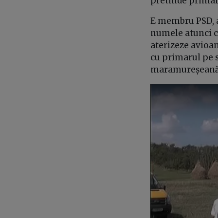
pretinde primar
E membru PSD, a
numele atunci c
aterizeze avioa
cu primarul pe s
maramureșeană