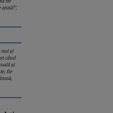
să ne
ajută!”,
noi și
ost când
coală și
e, fie
 bună,