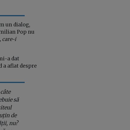
ăm un dialog,
Emilian Pop nu
, care-i
 mi-a dat
 a aflat despre
 câte
ebuie să
iteul
uțin de
ții, nu?