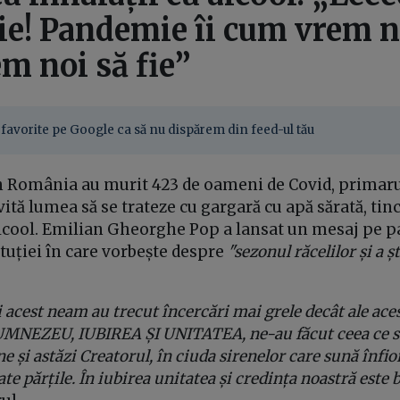
e! Pandemie îi cum vrem no
m noi să fie”
favorite pe Google ca să nu dispărem din feed-ul tău
în România au murit 423 de oameni de Covid, primaru
tă lumea să se trateze cu gargară cu apă sărată, tin
 alcool. Emilian Gheorghe Pop a lansat un mesaj pe p
tuției în care vorbește despre
"sezonul răcelilor și a șt
i acest neam au trecut încercări mai grele decât ale ac
NEZEU, IUBIREA ȘI UNITATEA, ne-au făcut ceea ce 
și astăzi Creatorul, în ciuda sirenelor care sună înfioră
te părțile. În iubirea unitatea și credința noastră este 