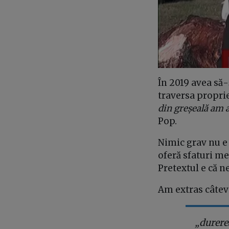
În 2019 avea să-
traversa propri
din greșeală am a
Pop.
Nimic grav nu e
oferă sfaturi me
Pretextul e că n
Am extras câtev
„durere