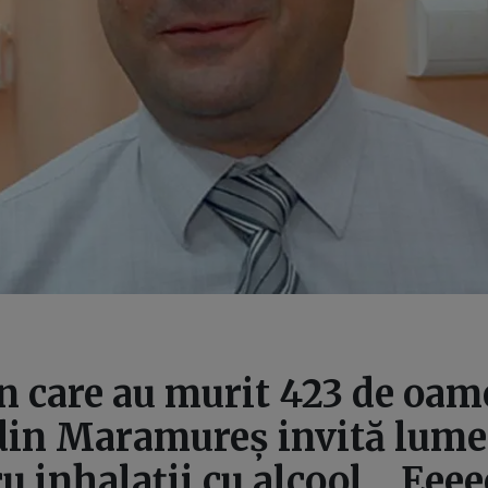
în care au murit 423 de oam
din Maramureș invită lume
cu inhalații cu alcool. „Eeee