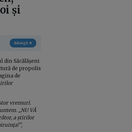
i și
Adaugă ★
l din Săcălășeni
ctură de propolis
agina de
irilor
estor vremuri.
suntem. „NU VĂ
tor, a știrilor
biruința!”
,