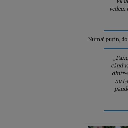
Vă d
vedem c
Numa' puțin, d
„Pand
când vr
dintr-o
nu i-
pande