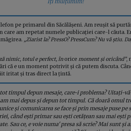
Îți mulțumim!
lefon pe primarul din Săcălășeni. Am reușit să purt
n care am repetat numele publicației care-l căuta. 
amăgirea.
„Ziarist la? PressO? PressCum? Nu vă știu. Da
 nimic, totul e perfect, în
orice
moment și oricând”
,
ri că e un moment potrivit și că putem discuta. Când
t iritat și tras direct la țintă.
tot timpul depun mesaje, care-i problema? Uitați-vă
am mai depus și depun tot timpul. Că doară omul tr
nice și comunicarea se face și prin mesaje puse pe s
iei, când ești primar sau ești cetățean sau mai ești p
ate. Sau ce, e voie numa' presa să scrie? Mai sunt și al