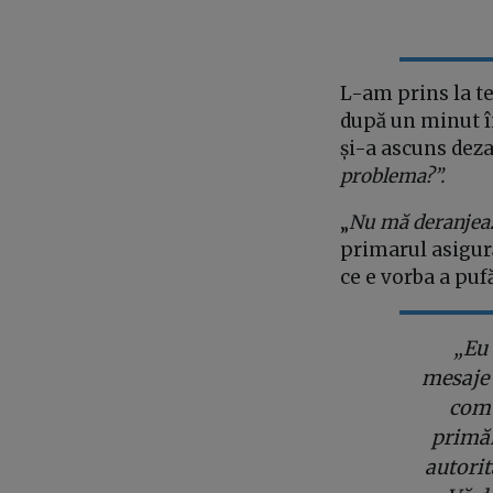
L-am prins la te
după un minut î
și-a ascuns dez
problema?”.
„
Nu mă deranjează
primarul asigură
ce e vorba a pufăi
„Eu 
mesaje 
comu
primăr
autorit