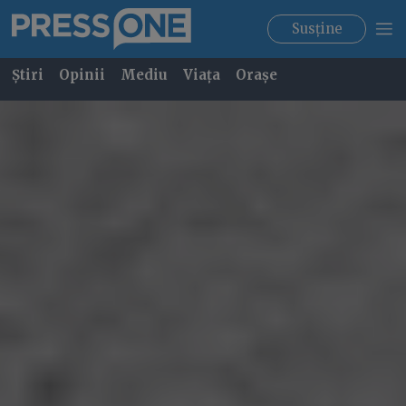
Susține
Știri
Opinii
Mediu
Viața
Orașe