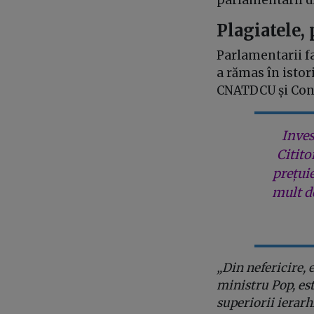
parlamentarii di
Plagiatele, 
Parlamentarii fa
a rămas în istori
CNATDCU și Consi
Inves
Citito
prețui
mult de
„Din nefericire,
ministru Pop, est
superiorii ierarh