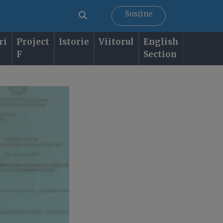
Susține
ri
Project
Istorie
Viitorul
English
F
Section