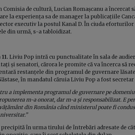
în Comisia de cultură, Lucian Romașcanu a încercat s
toare la experiența sa de manager la publicațiile Canc
ector executiv la postul Kanal D. În ciuda eforturilor 
ele din urmă, s-a tabloidizat.
 11.
Liviu Pop intră cu punctualitate în sala de audie
utați și senatori, cărora le promite că va încerca să r
ntară restanțele din programul de guvernare lăsate
ăstase, în mandatul căruia Liviu Pop a fost secretar 
ntru a implementa programul de guvernare pe domeniul
ropunerea m-a onorat, dar m-a și responsabilizat. E pe
nvățământ din România când ministerul poate fi condus
niversitar.”
 precipită în urma tirului de întrebări adresate de că