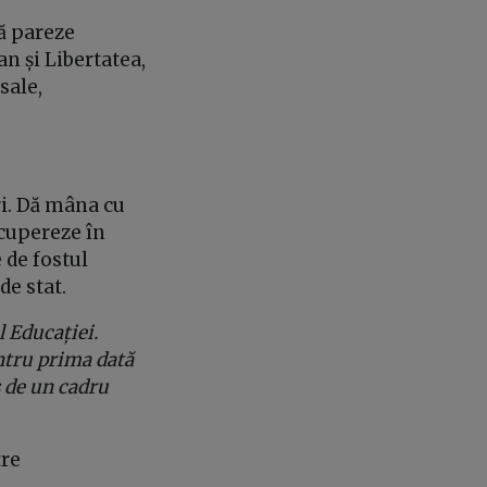
ă pareze
an și Libertatea,
sale,
ri. Dă mâna cu
ecupereze în
 de fostul
de stat.
 Educației.
ntru prima dată
 de un cadru
tre