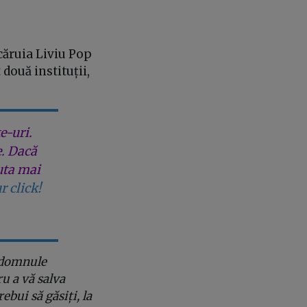
căruia Liviu Pop
 două instituții,
e-uri.
e. Dacă
uta mai
r click!
 domnule
ru a vă salva
ebui să găsiți, la