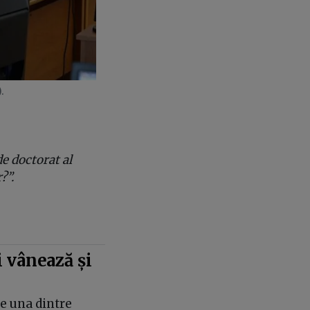
.
de doctorat al
?”.
 vânează și
te una dintre