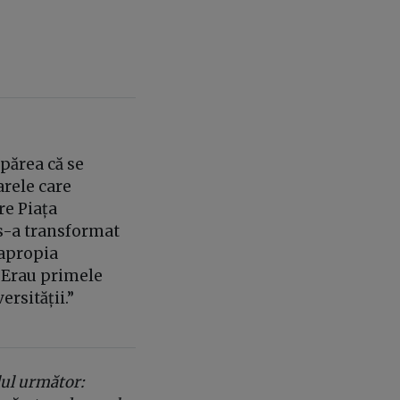
 părea că se
arele care
re Piața
e s-a transformat
 apropia
 Erau primele
rsității.”
lul următor: