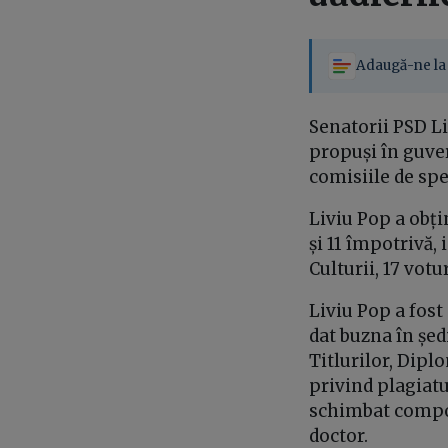
Adaugă-ne la 
Senatorii PSD Li
propuși în guver
comisiile de spe
Liviu Pop a obți
și 11 împotrivă,
Culturii, 17 votu
Liviu Pop a fost
dat buzna în șed
Titlurilor, Dipl
privind plagiatu
schimbat compone
doctor.