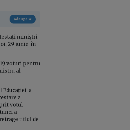
Adaugă ★
estați miniștri
i, 29 iunie, în
 19 voturi pentru
nistru al
l Educației, a
testare a
prit votul
tunci a
etrage titlul de