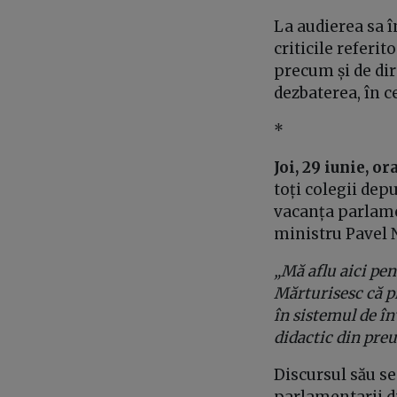
La audierea sa 
criticile referi
precum și de dir
dezbaterea, în c
*
Joi, 29 iunie, ora
toți colegii dep
vacanța parlame
ministru Pavel N
„Mă aflu aici pe
Mărturisesc că p
în sistemul de î
didactic din preu
Discursul său se