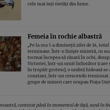
cele mai iuți vietăți din lume.
Femeia în rochie albastră
„Pe la ora 5 a dimineții zilei de 14, totul
terminase. Într-o liniște sinistră, cu so
tocmai începea să răsară în ochi, dinsp
Victoriei, într-un uruit înfiorător (car
în tropăit grotesc), o umbră hidoasă se
constant, într-un crescendo tensionat.
grupe de mineri care ocupau Piața Unive
voastră, conturat până în momentul de față, sună în fe