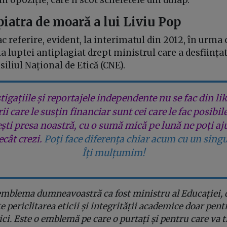
n opoziție, care îi scot scheletele din dulap.
piatra de moară a lui Liviu Pop
c referire, evident, la interimatul din 2012, în urma 
a luptei antiplagiat drept ministrul care a desființat
liul Național de Etică (CNE).
tigațiile și reportajele independente nu se fac din lik
rii care le susțin financiar sunt cei care le fac posibil
ești presa noastră, cu o sumă mică pe lună ne poți aj
cât crezi.
Poți face diferența chiar acum cu un singu
Îți mulțumim!
 emblema dumneavoastră ca fost ministru al Educației,
e periclitarea eticii și integrității academice doar pent
ici. Este o emblemă pe care o purtați și pentru care va tr