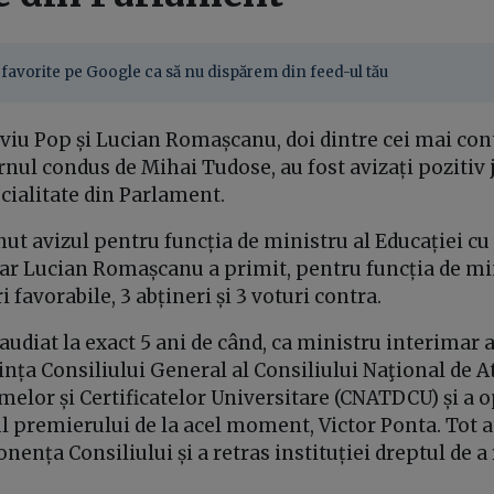
favorite pe Google ca să nu dispărem din feed-ul tău
viu Pop și Lucian Romașcanu, doi dintre cei mai cont
nul condus de Mihai Tudose, au fost avizați pozitiv jo
cialitate din Parlament.
nut avizul pentru funcția de ministru al Educației cu
 iar Lucian Romașcanu a primit, pentru funcția de mi
ri favorabile, 3 abțineri și 3 voturi contra.
 audiat la exact 5 ani de când, ca ministru interimar a
ința Consiliului General al Consiliului Naţional de A
omelor și Certificatelor Universitare (CNATDCU) și a o
l premierului de la acel moment, Victor Ponta. Tot a
nța Consiliului și a retras instituției dreptul de a r