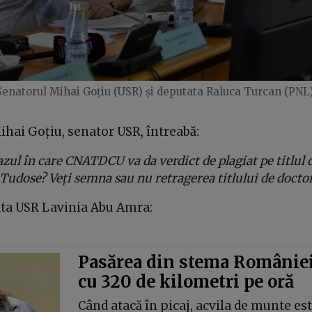
Senatorul Mihai Goțiu (USR) și deputata Raluca Turcan (PNL)
ihai Goțiu, senator USR, întreabă:
cazul în care CNATDCU va da verdict de plagiat pe titlul 
udose? Veți semna sau nu retragerea titlului de doctor
ta USR Lavinia Abu Amra:
Pasărea din stema României
cu 320 de kilometri pe oră
Când atacă în picaj, acvila de munte es