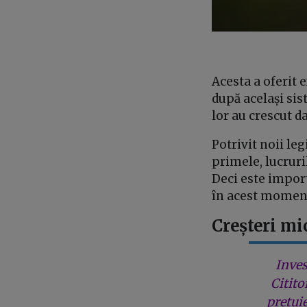
Acesta a oferit 
după același sis
lor au crescut da
Potrivit noii leg
primele, lucruri
Deci este impor
în acest moment 
Creșteri mi
Inves
Citito
prețui