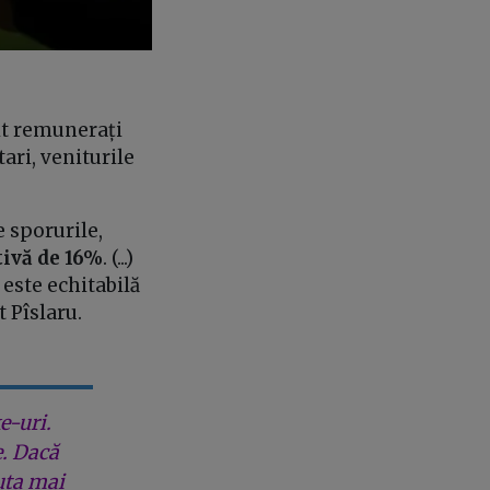
uit remunerați
ari, veniturile
e sporurile,
tivă de 16%
. (...)
este echitabilă
t Pîslaru.
e-uri.
e. Dacă
uta mai