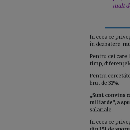
mult de
În ceea ce prive
în dezbatere,
mu
Pentru cei care l
timp, diferențel
Pentru cercetător
brut de
31%
.
„Sunt convins c
miliarde”, a sp
salariale.
În ceea ce prive
din 151 de sporu