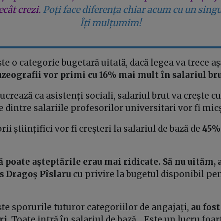
cât crezi.
Poți face diferența chiar acum cu un singu
Îți mulțumim!
ște o categorie bugetară uitată, dacă legea va trece 
zeografii vor primi cu 16% mai mult în salariul br
ucrează ca asistenți sociali, salariul brut va crește c
e dintre salariile profesorilor universitari vor fi mic
ii științifici vor fi creșteri la salariul de bază de
45%
ă poate așteptările erau mai ridicate. Să nu uităm,
us Dragoș Pîslaru
cu privire la bugetul disponibil pen
ște sporurile tuturor categoriilor de angajați,
au fos
ri
. Toate intră în salariul de bază. „Este un lucru foa