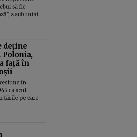
ebui să fie
ză”, a subliniat
 deține
. Polonia,
 față în
oșii
resiune în
945 ca scut
 țările pe care
a