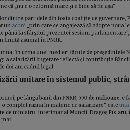
e că „nu e o reformă mare și e bine să fie așa”
lor dintre partidele din fosta coaliție de guvernare, 
t un
acord
„prin care se angajează să adopte noua leg
ic până la sfârşitul prezentei sesiuni parlamentare”, 
n limită asumat în PNRR.
emnat în urma unei medieri făcute de președintele N
gi a salarizării bugetare reflectă și contribuția Bănc
e doi ani cadrul legal.
izării unitare în sistemul public, strâ
ormei, pe lângă banii din PNRR,
770 de milioane
, e 
t-o complet razna în materie de salarizare”, este
una 
te de ministrul interimar al Muncii, Dragoș Pîslaru, 
5 mai.