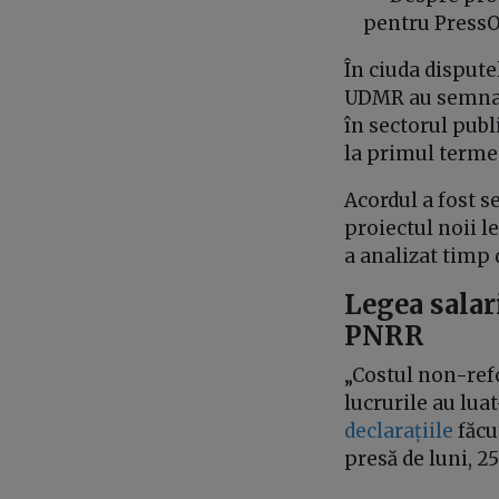
pentru PressOn
În ciuda dispute
UDMR au semna
în sectorul publ
la primul terme
Acordul a fost s
proiectul noii le
a analizat timp d
Legea salar
PNRR
„Costul non-ref
lucrurile au lua
declarațiile
făcu
presă de luni, 2