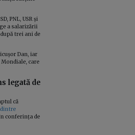
PSD, PNL, USR și
e a salarizării
după trei ani de
icușor Dan, iar
ii Mondiale, care
ns legată de
faptul că
dintre
în conferința de