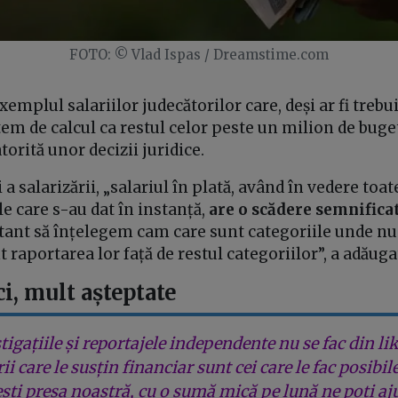
FOTO: © Vlad Ispas / Dreamstime.com
exemplul salariilor judecătorilor care, deși ar fi treb
tem de calcul ca restul celor peste un milion de buget
torită unor decizii juridice.
i a salarizării, „salariul în plată, având în vedere toat
le care s-au dat în instanță,
are o scădere semnifica
tant să înțelegem cam care sunt categoriile unde nu 
raportarea lor față de restul categoriilor”, a adăuga
ci, mult așteptate
tigațiile și reportajele independente nu se fac din lik
rii care le susțin financiar sunt cei care le fac posibil
ești presa noastră, cu o sumă mică pe lună ne poți aj