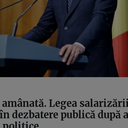
 amânată. Legea salarizări
 în dezbatere publică după 
 politice