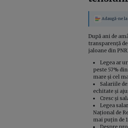
Adaugă-ne la 
După ani de amân
transparență dec
jaloane din PNRR
Legea ar ur
peste 57% dint
mare și cel ma
Salariile d
echitate și aj
Cresc și sal
Legea salar
Național de Re
mai puțin de 1
Despre proi