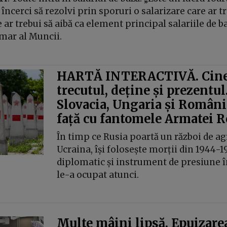
încerci să rezolvi prin sporuri o salarizare care ar tr
e ar trebui să aibă ca element principal salariile de ba
imar al Muncii.
HARTĂ INTERACTIVĂ. Cine
trecutul, deține și prezentul
Slovacia, Ungaria și România
față cu fantomele Armatei R
În timp ce Rusia poartă un război de ag
Ucraina, își folosește morții din 1944-1
diplomatic și instrument de presiune în
le-a ocupat atunci.
Multe mâini lipsă. Epuizare