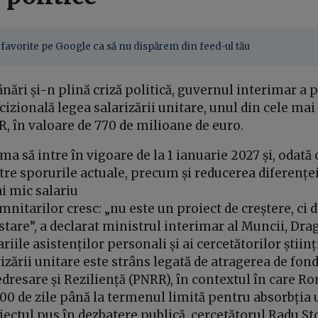
favorite pe Google ca să nu dispărem din feed-ul tău
ări și-n plină criză politică, guvernul interimar a p
izională legea salarizării unitare, unul din cele ma
, în valoare de 770 de milioane de euro.
ma să intre în vigoare de la 1 ianuarie 2027 și, odată 
re sporurile actuale, precum și reducerea diferenței
i mic salariu
emnitarilor cresc: „nu este un proiect de creștere, ci 
ustare”, a declarat ministrul interimar al Muncii, Dra
ariile asistenților personali și ai cercetătorilor științ
izării unitare este strâns legată de atragerea de fon
dresare și Reziliență (PNRR), în contextul în care 
00 de zile până la termenul limită pentru absorbția 
ectul pus în dezbatere publică, cercetătorul Radu St