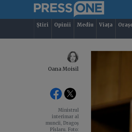
Știri
Opinii
Mediu
Viața
Oraș
Oana Moisil
Ministrul
interimar al
muncii, Dragoș
Pîslaru. Foto: