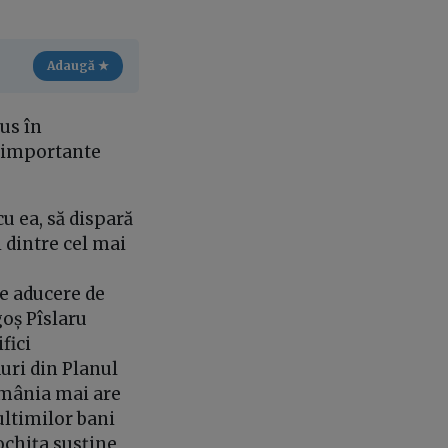
Adaugă ★
us în
i importante
cu ea, să dispară
 dintre cel mai
de aducere de
goș Pîslaru
ifici
duri din Planul
România mai are
ultimilor bani
ochița susține