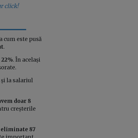
r click!
așa cum este pusă
ut
.
u
22%
. În același
șorate.
și la salariul
 avem doar 8
tru creșterile
t eliminate 87
rte important.