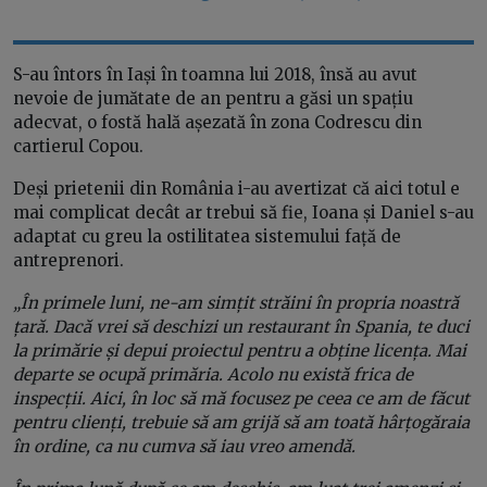
S-au întors în Iași în toamna lui 2018, însă au avut
nevoie de jumătate de an pentru a găsi un spațiu
adecvat, o fostă hală așezată în zona Codrescu din
cartierul Copou.
Deși prietenii din România i-au avertizat că aici totul e
mai complicat decât ar trebui să fie, Ioana și Daniel s-au
adaptat cu greu la ostilitatea sistemului față de
antreprenori.
„În primele luni, ne-am simțit străini în propria noastră
țară. Dacă vrei să deschizi un restaurant în Spania, te duci
la primărie și depui proiectul pentru a obține licența. Mai
departe se ocupă primăria. Acolo nu există frica de
inspecții. Aici, în loc să mă focusez pe ceea ce am de făcut
pentru clienți, trebuie să am grijă să am toată hârțogăraia
în ordine, ca nu cumva să iau vreo amendă.