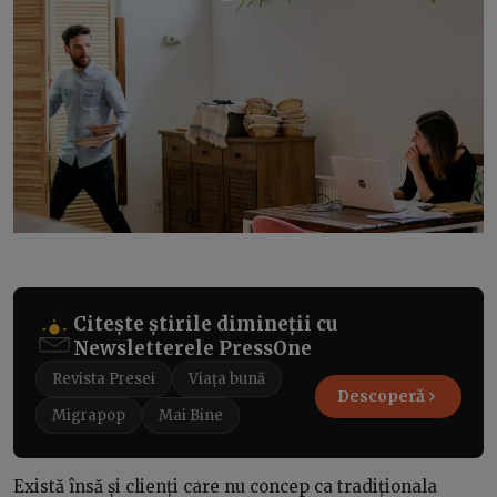
Citește știrile dimineții cu
Newsletterele PressOne
Revista Presei
Viața bună
Descoperă
Migrapop
Mai Bine
Există însă și clienți care nu concep ca tradiționala