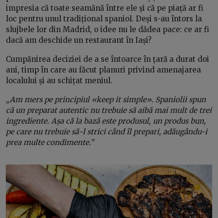
impresia că toate seamănă între ele și că pe piață ar fi
loc pentru unul tradițional spaniol. Deși s-au întors la
slujbele lor din Madrid, o idee nu le dădea pace: ce ar fi
dacă am deschide un restaurant în Iași?
Cumpănirea deciziei de a se întoarce în țară a durat doi
ani, timp în care au făcut planuri privind amenajarea
localului și au schițat meniul.
„Am mers pe principiul «keep it simple». Spaniolii spun
că un preparat autentic nu trebuie să aibă mai mult de trei
ingrediente. Așa că la bază este produsul, un produs bun,
pe care nu trebuie să-l strici când îl prepari, adăugându-i
prea multe condimente.”