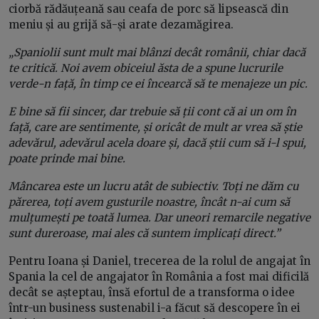
ciorbă rădăuțeană sau ceafa de porc să lipsească din
meniu și au grijă să-și arate dezamăgirea.
„Spaniolii sunt mult mai blânzi decât românii, chiar dacă
te critică. Noi avem obiceiul ăsta de a spune lucrurile
verde-n față, în timp ce ei încearcă să te menajeze un pic.
E bine să fii sincer, dar trebuie să ții cont că ai un om în
față, care are sentimente, și oricât de mult ar vrea să știe
adevărul, adevărul acela doare și, dacă știi cum să i-l spui,
poate prinde mai bine.
Mâncarea este un lucru atât de subiectiv. Toți ne dăm cu
părerea, toți avem gusturile noastre, încât n-ai cum să
mulțumești pe toată lumea. Dar uneori remarcile negative
sunt dureroase, mai ales că suntem implicați direct.”
Pentru Ioana și Daniel, trecerea de la rolul de angajat în
Spania la cel de angajator în România a fost mai dificilă
decât se așteptau, însă efortul de a transforma o idee
într-un business sustenabil i-a făcut să descopere în ei