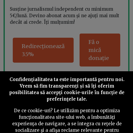
Susține jurnalismul independent cu minimum
5€/lună. Devino abonat acum și ne ajuți mai mult
decât ai crede. Îți mulțumim!
Fă o
Redirecționează
mică
3.5%
donație
Confidenţialitatea ta este importantă pentru noi.
Vrem să fim transparenţi și să îţi oferim
Share this
posibilitatea să accepţi cookie-urile în funcţie de
preferinţele tale.
De ce cookie-uri? Le utilizăm pentru a optimiza
funcţionalitatea site-ului web, a îmbunătăţi
experienţa de navigare, a se integra cu reţele de
©
2026
PressOne.ro
socializare şi a afişa reclame relevante pentru