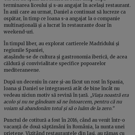
terminarea liceului și s-au angajat în același restaurant.
În anii care au urmat, Daniel a continuat să lucreze ca
ospătar, în timp ce Ioana s-a angajat la o companie
multinațională și a lucrat în restaurante doar în
weekend-uri.
În timpul liber, au explorat cartierele Madridului și
regiunile Spaniei,
atașându-se de cultura și gastronomia iberică, de acea
căldură și convivialitate specifice popoarelor
mediteraneene.
După un deceniu în care și-au făcut un rost în Spania,
Ioana și Daniel se integraseră atât de bine încât nu
vedeau niciun motiv să revină în țară.
„Viața noastră era
acolo și nu ne gândeam să ne întoarcem, pentru că nu
voiam să abandonăm totul și să o luăm de la zero.”
Punctul de cotitură a fost în 2016, când au venit într-o
vacanță de două săptămâni în România, la nunta unei
prietene. Vizitând restaurantele din Iași, au rămas cu