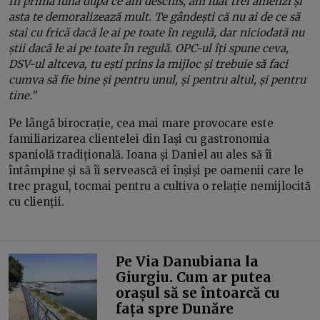
În prima lună după ce am deschis, am luat trei amenzi și
asta te demoralizează mult. Te gândești că nu ai de ce să
stai cu frică dacă le ai pe toate în regulă, dar niciodată nu
știi dacă le ai pe toate în regulă. OPC-ul îți spune ceva,
DSV-ul altceva, tu ești prins la mijloc și trebuie să faci
cumva să fie bine și pentru unul, și pentru altul, și pentru
tine.”
Pe lângă birocrație, cea mai mare provocare este
familiarizarea clientelei din Iași cu gastronomia
spaniolă tradițională. Ioana și Daniel au ales să îi
întâmpine și să îi servească ei înșiși pe oamenii care le
trec pragul, tocmai pentru a cultiva o relație nemijlocită
cu clienții.
Pe Via Danubiana la
Giurgiu. Cum ar putea
orașul să se întoarcă cu
fața spre Dunăre