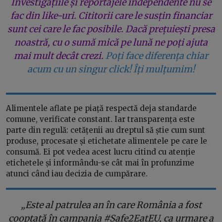
Investigațiile și reportajele independente nu se
fac din like-uri. Cititorii care le susțin financiar
sunt cei care le fac posibile. Dacă prețuiești presa
noastră, cu o sumă mică pe lună ne poți ajuta
mai mult decât crezi.
Poți face diferența chiar
acum cu un singur click! Îți mulțumim!
Alimentele aflate pe piață respectă deja standarde
comune, verificate constant. Iar transparența este
parte din regulă: cetățenii au dreptul să știe cum sunt
produse, procesate și etichetate alimentele pe care le
consumă. Ei pot vedea acest lucru citind cu atenție
etichetele și informându-se cât mai în profunzime
atunci când iau decizia de cumpărare.
„Este al patrulea an în care România a fost
cooptată în campania #Safe2EatEU, ca urmare a