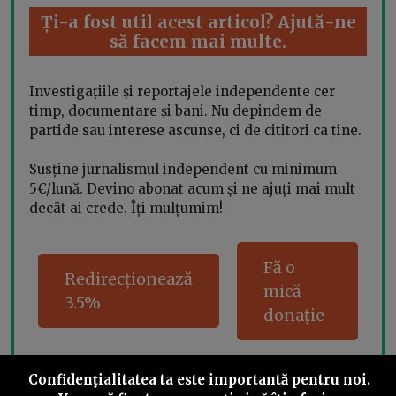
Ți-a fost util acest articol? Ajută-ne
să facem mai multe.
Investigațiile și reportajele independente cer
timp, documentare și bani. Nu depindem de
partide sau interese ascunse, ci de cititori ca tine.
Susține jurnalismul independent cu minimum
5€/lună. Devino abonat acum și ne ajuți mai mult
decât ai crede. Îți mulțumim!
Fă o
Redirecționează
mică
3.5%
donație
Confidenţialitatea ta este importantă pentru noi.