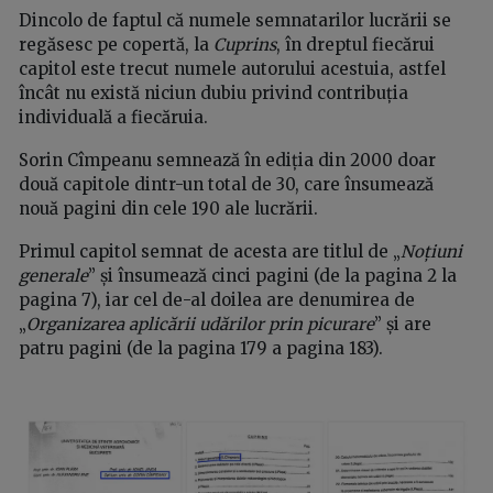
Dincolo de faptul că numele semnatarilor lucrării se
regăsesc pe copertă, la
Cuprins
, în dreptul fiecărui
capitol este trecut numele autorului acestuia, astfel
încât nu există niciun dubiu privind contribuția
individuală a fiecăruia.
Sorin Cîmpeanu semnează în ediția din 2000 doar
două capitole dintr-un total de 30, care însumează
nouă pagini din cele 190 ale lucrării.
Primul capitol semnat de acesta are titlul de „
Noțiuni
generale
” și însumează cinci pagini (de la pagina 2 la
pagina 7), iar cel de-al doilea are denumirea de
„
Organizarea aplicării udărilor prin picurare
” și are
patru pagini (de la pagina 179 a pagina 183).