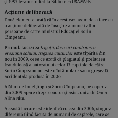
și 1993 le-am studiat la Biblioteca USAMV-B.
Acțiune deliberată
Două elemente arată că în acest caz avem de-a face cu
o acțiune deliberată de însușire a muncii altor
persoane de către ministrul Educației Sorin
Cîmpeanu.
Primul.
Lucrarea
Irigații, desecări combaterea
eroziunii solului. Irigarea culturilor
este tipărită din
nou în 2009, ceea ce arată că plagiatul și preluarea
frauduloasă a autoratului celor 13 capitole de către
Sorin Cîmpeanu nu este o întâmplare sau o greșeală
accidentală produsă în 2006.
Alături de Ionel Jinga și Sorin Cîmpeanu, pe coperta
din 2009 apare drept coautor și asist. univ. dr. Oana
Alina Nițu.
Această lucrare este identică cu cea din 2006, singura
diferență fiind făcută de numărul de capitole, care se