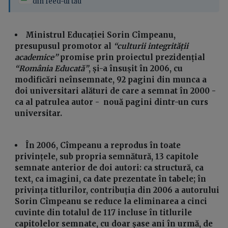
din feed-ul tău
Ministrul Educației Sorin Cîmpeanu,
presupusul promotor al
“culturii integrității
academice”
promise prin proiectul prezidențial
“România Educată”
, și-a însușit în 2006, cu
modificări neînsemnate, 92 pagini din munca a
doi universitari alături de care a semnat în 2000 -
ca al patrulea autor - nouă pagini dintr-un curs
universitar.
În 2006, Cîmpeanu a reprodus în toate
privințele, sub propria semnătură, 13 capitole
semnate anterior de doi autori: ca structură, ca
text, ca imagini, ca date prezentate în tabele; în
privința titlurilor, contribuția din 2006 a autorului
Sorin Cîmpeanu se reduce la eliminarea a cinci
cuvinte din totalul de 117 incluse în titlurile
capitolelor semnate, cu doar șase ani în urmă, de