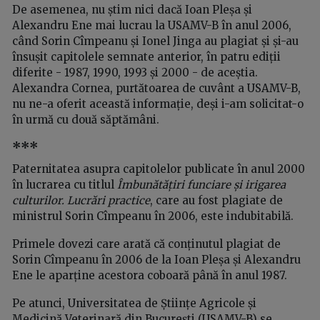
De asemenea, nu știm nici dacă Ioan Pleșa și
Alexandru Ene mai lucrau la USAMV-B în anul 2006,
când Sorin Cîmpeanu și Ionel Jinga au plagiat și și-au
însușit capitolele semnate anterior, în patru ediții
diferite - 1987, 1990, 1993 și 2000 - de aceștia.
Alexandra Cornea, purtătoarea de cuvânt a USAMV-B,
nu ne-a oferit această informație, deși i-am solicitat-o
în urmă cu două săptămâni.
***
Paternitatea asupra capitolelor publicate în anul 2000
în lucrarea cu titlul
Îmbunătățiri funciare și irigarea
culturilor. Lucrări practice
, care au fost plagiate de
ministrul Sorin Cîmpeanu în 2006, este indubitabilă.
Primele dovezi care arată că conținutul plagiat de
Sorin Cîmpeanu în 2006 de la Ioan Pleșa și Alexandru
Ene le aparține acestora coboară până în anul 1987.
Pe atunci, Universitatea de Științe Agricole și
Medicină Veterinară din București (USAMV-B) se