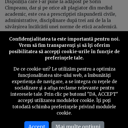
Dispoziția care l-ar pune la adăpost pe Sorin
Cîmpeanu, dar și pe orice alt plagiator din mediul
academic, este cea a prescripției răspunderii civile,
administrative, disciplinare după trei ani de la la
săvârșirea încălcării unei norme de etică academică.
Această prevedere se regăsește la art. 154, alin. (1) din
Confidenţialitatea ta este importantă pentru noi.
Proiectul legii învățământului superior
.
Vrem să fim transparenţi și să îţi oferim
posibilitatea să accepţi cookie-urile în funcţie de
Pe lista încălcărilor de la normele de etică universitară
preferinţele tale.
pentru care se va aplica prescripția după trei ani de la
săvârșire se află și plagiatul.
De ce cookie-uri? Le utilizăm pentru a optimiza
funcţionalitatea site-ului web, a îmbunătăţi
Așadar, plagiatul nu va putea fi sancționat mai târziu
experienţa de navigare, a se integra cu reţele de
de trei ani după ce a fost comis, deși în toată lumea
socializare şi a afişa reclame relevante pentru
academică serioasă plagiatul este tratat ca o încălcare
interesele tale. Prin clic pe butonul "DA, ACCEPT"
imprescriptibilă a normelor de integritate academică.
accepţi utilizarea modulelor cookie. Îţi poţi
totodată schimba preferinţele privind modulele
Odată adoptată această prevedere, după trei ani de
cookie.
zile de la încălcarea unei norme etice, orice persoană
este iertată și nu mai plătește pentru actul de fraudare
Accept
Mai multe optiuni
comis.