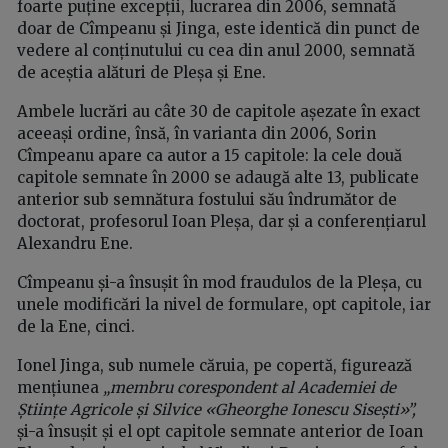
foarte puține excepții, lucrarea din 2006, semnată
doar de Cîmpeanu și Jinga, este identică din punct de
vedere al conținutului cu cea din anul 2000, semnată
de aceștia alături de Pleșa și Ene.
Ambele lucrări au câte 30 de capitole așezate în exact
aceeași ordine, însă, în varianta din 2006, Sorin
Cîmpeanu apare ca autor a 15 capitole: la cele două
capitole semnate în 2000 se adaugă alte 13, publicate
anterior sub semnătura fostului său îndrumător de
doctorat, profesorul Ioan Pleșa, dar și a conferențiarul
Alexandru Ene.
Cîmpeanu și-a însușit în mod fraudulos de la Pleșa, cu
unele modificări la nivel de formulare, opt capitole, iar
de la Ene, cinci.
Ionel Jinga, sub numele căruia, pe copertă, figurează
mențiunea
„membru corespondent al Academiei de
Științe Agricole și Silvice «Gheorghe Ionescu Sisești»”,
și-a însușit și el opt capitole semnate anterior de Ioan