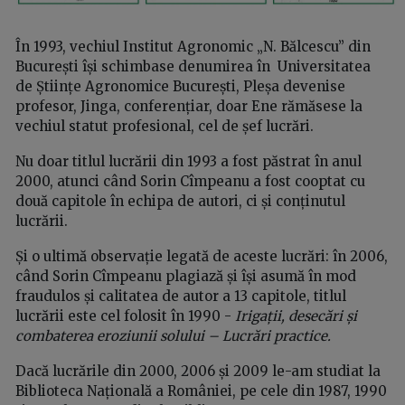
În 1993, vechiul Institut Agronomic „N. Bălcescu” din
București își schimbase denumirea în Universitatea
de Științe Agronomice București, Pleșa devenise
profesor, Jinga, conferențiar, doar Ene rămăsese la
vechiul statut profesional, cel de șef lucrări.
Nu doar titlul lucrării din 1993 a fost păstrat în anul
2000, atunci când Sorin Cîmpeanu a fost cooptat cu
două capitole în echipa de autori, ci și conținutul
lucrării.
Și o ultimă observație legată de aceste lucrări: în 2006,
când Sorin Cîmpeanu plagiază și își asumă în mod
fraudulos și calitatea de autor a 13 capitole, titlul
lucrării este cel folosit în 1990 -
Irigații, desecări și
combaterea eroziunii solului – Lucrări practice.
Dacă lucrările din 2000, 2006 și 2009 le-am studiat la
Biblioteca Națională a României, pe cele din 1987, 1990