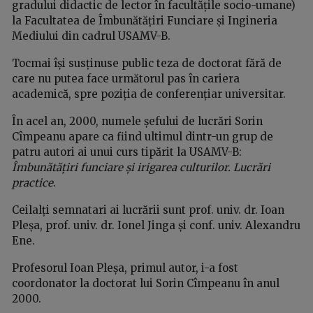
gradului didactic de lector în facultățile socio-umane)
la Facultatea de Îmbunătățiri Funciare și Ingineria
Mediului din cadrul USAMV-B.
Tocmai își susținuse public teza de doctorat fără de
care nu putea face următorul pas în cariera
academică, spre poziția de conferențiar universitar.
În acel an, 2000, numele șefului de lucrări Sorin
Cîmpeanu apare ca fiind ultimul dintr-un grup de
patru autori ai unui curs tipărit la USAMV-B:
Îmbunătățiri funciare și irigarea culturilor. Lucrări
practice
.
Ceilalți semnatari ai lucrării sunt prof. univ. dr. Ioan
Pleșa, prof. univ. dr. Ionel Jinga și conf. univ. Alexandru
Ene.
Profesorul Ioan Pleșa, primul autor, i-a fost
coordonator la doctorat lui Sorin Cîmpeanu în anul
2000.