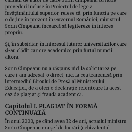
calității de autor de către Sorin Cîmpeanu cu noile
prevederi incluse în Proiectul de lege a
învățământului superior, reiese că, prin funcția pe care
o deține în prezent în Guvernul României, ministrul
Sorin Cîmpeanu încearcă să legifereze în interes
propriu.
Și, în subsidiar, în interesul tuturor universitarilor care
și-au clădit cariere academice prin furtul muncii
altora.
Sorin Cîmpeanu nu a răspuns nici la solicitarea pe
care i-am adresat-o direct, nici la cea transmisă prin
intermediul Biroului de Presă al Ministerului
Educației, de a oferi o declarație referitoare la acest
caz de plagiat și fraudă academică.
Capitolul I. PLAGIAT ÎN FORMĂ
CONTINUATĂ
În anul 2000, pe când avea 32 de ani, actualul ministru
Sorin Cîmpeanu era șef de lucrări (echivalentul