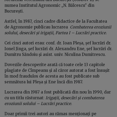
numea Institutul Agronomic „N. Bălcescu” din
București.
Astfel, în 1987, cinci cadre didactice de la Facultatea
de Agronomie publicau lucrarea
Combaterea eroziunii
solului, desecări și irigații, Partea I – Lucrări practice
.
Cei cinci autori erau: conf. dr. Ioan Pleșa, șef lucrări dr.
Ionel Jinga, șef lucrări dr. Alexandru Ene, șef lucrări dr.
Dumitru Săndoiu și asist. univ. Niculina Dumitrescu.
Dovezile descoperite arată că toate cele 13 capitole
plagiate de Cîmpeanu și al căror autorat a fost însușit
în mod fraudulos de acesta au fost publicate sub
semnătura lui Pleșa și Ene încă din 1987.
Lucrarea din 1987 a fost publicată din nou în 1990, dar
cu un titlu răsturnat:
Irigații, desecări și combaterea
eroziunii solului – Lucrări practice
.
Doar primii trei autori au rămas menționați pe