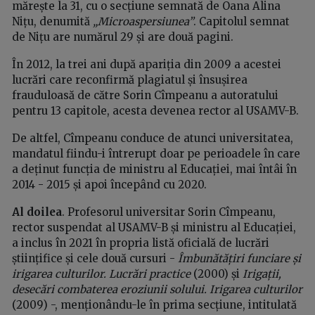
mărește la 31, cu o secțiune semnată de Oana Alina
Nițu, denumită
„Microaspersiunea”
. Capitolul semnat
de Nițu are numărul 29 și are două pagini.
În 2012, la trei ani după apariția din 2009 a acestei
lucrări care reconfirmă plagiatul și însușirea
frauduloasă de către Sorin Cîmpeanu a autoratului
pentru 13 capitole, acesta devenea rector al USAMV-B.
De altfel, Cîmpeanu conduce de atunci universitatea,
mandatul fiindu-i întrerupt doar pe perioadele în care
a deținut funcția de ministru al Educației, mai întâi în
2014 - 2015 și apoi începând cu 2020.
Al doilea
. Profesorul universitar Sorin Cîmpeanu,
rector suspendat al USAMV-B și ministru al Educației,
a inclus în 2021 în propria listă oficială de lucrări
științifice și cele două cursuri -
Îmbunătățiri funciare și
irigarea culturilor. Lucrări practice
(2000) și
Irigații,
desecări combaterea eroziunii solului. Irigarea culturilor
(2009) -, menționându-le în prima secțiune, intitulată