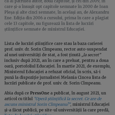
ca al patrulea autor, două capitole, și cel din 2009, în
care și-a însușit opt capitole semnate în 2000 de Ioan
Pleșa și alte cinci semnate, în același an, de Alexandru
Ene. Ediția din 2006 a cursului, prima în care a plagiat
cele 13 capitole, nu figurează în lista de lucrări
științifice semnate de ministrul Educației.
Lista de lucrări științifice care stau la baza carierei
prof. univ. dr. Sorin Cîmpeanu, rector auto-suspendat
al unei universități de stat, a fost ținută
„la secret”
inclusiv după 2021, an în care a preluat, pentru a doua
oară, portofoliul Educației. În martie 2021, de exemplu,
Ministerul Educației a refuzat oficial, în scris, să-i
pună la dispoziție jurnalistei Melania Cincea lista de
lucrări publicate de prof. univ. dr. Sorin Cîmpeanu.
Abia după ce
PressOne
a publicat, în august 2021, un
articol cu titlul
”Operă științifică la secret. Ce are de
ascuns ministrul Sorin Cîmpeanu?”
, ministrul Educației
și-a făcut publică, pe site-ul universității la care predă,