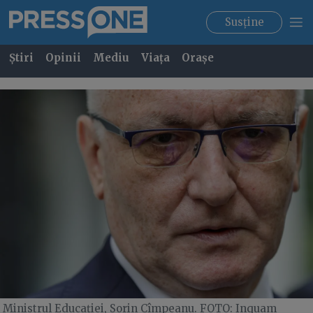
Susține
Știri
Opinii
Mediu
Viața
Orașe
Ministrul Educației, Sorin Cîmpeanu. FOTO: Inquam