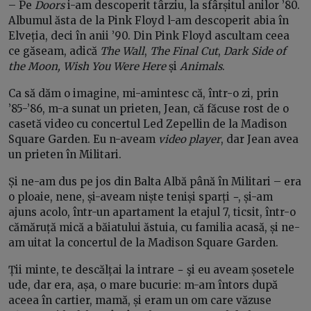
– Pe
Doors
i-am descoperit târziu, la sfârșitul anilor ’80.
Albumul ăsta de la Pink Floyd l-am descoperit abia în
Elveția, deci în anii ’90. Din Pink Floyd ascultam ceea
ce găseam, adică
The Wall
,
The Final Cut
,
Dark Side of
the Moon, Wish You Were Here
și
Animals
.
Ca să dăm o imagine, mi-amintesc că, într-o zi, prin
’85-’86, m-a sunat un prieten, Jean, că făcuse rost de o
casetă video cu concertul Led Zepellin de la Madison
Square Garden. Eu n-aveam
video player
, dar Jean avea
un prieten în Militari.
Și ne-am dus pe jos din Balta Albă până în Militari – era
o ploaie, nene, și-aveam niște teniși sparți −, și-am
ajuns acolo, într-un apartament la etajul 7, ticsit, într-o
cămăruță mică a băiatului ăstuia, cu familia acasă, și ne-
am uitat la concertul de la Madison Square Garden.
Ții minte, te descălțai la intrare − şi eu aveam șosetele
ude, dar era, așa, o mare bucurie: m-am întors după
aceea în cartier, mamă, și eram un om care văzuse