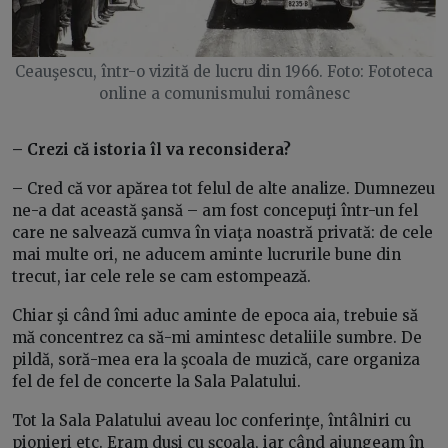
Ceauşescu, într-o vizită de lucru din 1966. Foto: Fototeca
online a comunismului românesc
– Crezi că istoria îl va reconsidera?
– Cred că vor apărea tot felul de alte analize. Dumnezeu
ne-a dat această şansă – am fost concepuţi într-un fel
care ne salvează cumva în viaţa noastră privată: de cele
mai multe ori, ne aducem aminte lucrurile bune din
trecut, iar cele rele se cam estompează.
Chiar şi când îmi aduc aminte de epoca aia, trebuie să
mă concentrez ca să-mi amintesc detaliile sumbre. De
pildă, soră-mea era la şcoala de muzică, care organiza
fel de fel de concerte la Sala Palatului.
Tot la Sala Palatului aveau loc conferinţe, întâlniri cu
pionieri etc. Eram duşi cu şcoala, iar când ajungeam în