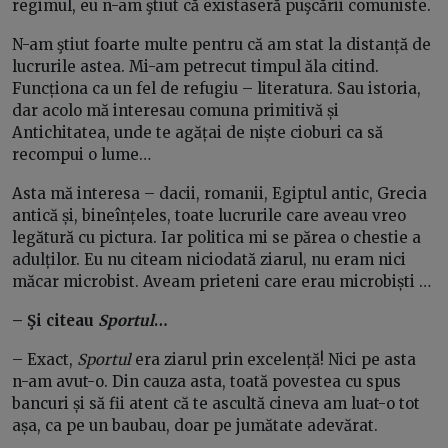
regimul, eu n-am ştiut că existaseră puşcării comuniste.
N-am ştiut foarte multe pentru că am stat la distanță de
lucrurile astea. Mi-am petrecut timpul ăla citind.
Funcționa ca un fel de refugiu – literatura. Sau istoria,
dar acolo mă interesau comuna primitivă și
Antichitatea, unde te agățai de niște cioburi ca să
recompui o lume…
Asta mă interesa – dacii, romanii, Egiptul antic, Grecia
antică și, bineînțeles, toate lucrurile care aveau vreo
legătură cu pictura. Iar politica mi se părea o chestie a
adulților. Eu nu citeam niciodată ziarul, nu eram nici
măcar microbist. Aveam prieteni care erau microbiști …
– Şi citeau
Sportul
…
– Exact,
Sportul
era ziarul prin excelență! Nici pe asta
n-am avut-o. Din cauza asta, toată povestea cu spus
bancuri și să fii atent că te ascultă cineva am luat-o tot
așa, ca pe un baubau, doar pe jumătate adevărat.