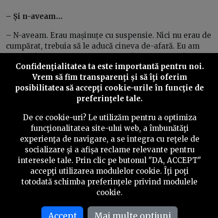
– Și n-aveam…
– N-aveam. Erau mașinuțe cu suspensie. Nici nu erau de
cumpărat, trebuia să le aducă cineva de-afară. Eu am
crescut într-un cartier, Balta Albă, în care doar câteva
Confidenţialitatea ta este importantă pentru noi.
blocuri, acolo, la F-uri, erau locuite de oameni de rând,
Vrem să fim transparenţi și să îţi oferim
să le zic așa, oameni de toate categoriile sociale.
posibilitatea să accepţi cookie-urile în funcţie de
Dar în cele mai multe F-uri – F3, F12, F13, F14 – erau
preferinţele tale.
oameni ai regimului, militari, securiști, milițieni. Și
De ce cookie-uri? Le utilizăm pentru a optimiza
copiii ăstora, cei mai mulți,
aveau
mașinuțe de fier.
funcţionalitatea site-ului web, a îmbunătăţi
La etajul 2, cu mine pe scară, stătea prietenul meu Vali,
experienţa de navigare, a se integra cu reţele de
care avea un coleg de clasă, Pepe, cu care jucam fotbal
socializare şi a afişa reclame relevante pentru
împreună. Și Pepe venea îmbrăcat din cap până-n
interesele tale. Prin clic pe butonul "DA, ACCEPT"
picioare în echipament din ăla
Vest
, nene, adidași cu
accepţi utilizarea modulelor cookie. Îţi poţi
crampoane, jambiere…
totodată schimba preferinţele privind modulele
cookie.
Și când trecea taică-su cu mașina prin fața blocului,
unde jucam fotbal pe asfalt, ne opream fiindcă era un
Accept
Mai multe optiuni