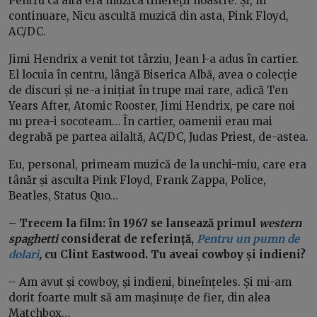
Pentru că alta era muzica tinereții noastre. Și, în
continuare, Nicu ascultă muzică din asta, Pink Floyd,
AC/DC.
Jimi Hendrix a venit tot târziu, Jean l-a adus în cartier.
El locuia în centru, lângă Biserica Albă, avea o colecție
de discuri și ne-a inițiat în trupe mai rare, adică Ten
Years After, Atomic Rooster, Jimi Hendrix, pe care noi
nu prea-i socoteam… În cartier, oamenii erau mai
degrabă pe partea ailaltă, AC/DC, Judas Priest, de-astea.
Eu, personal, primeam muzică de la unchi-miu, care era
tânăr și asculta Pink Floyd, Frank Zappa, Police,
Beatles, Status Quo…
– Trecem la film: în 1967 se lansează primul
western
spaghetti
considerat de referință,
Pentru un pumn de
dolari
,
cu Clint Eastwood. Tu aveai cowboy și indieni?
– Am avut și cowboy, și indieni, bineînțeles. Și mi-am
dorit foarte mult să am mașinuțe de fier, din alea
Matchbox…