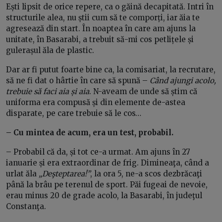
Ești lipsit de orice repere, ca o găină decapitată. Intri în
structurile alea, nu știi cum să te comporți, iar ăia te
agresează din start. În noaptea în care am ajuns la
unitate, în Basarabi, a trebuit să-mi cos petlițele și
gulerașul ăla de plastic.
Dar ar fi putut foarte bine ca, la comisariat, la recrutare,
să ne fi dat o hârtie în care să spună –
Când ajungi acolo,
trebuie să faci aia și aia
. N-aveam de unde să știm că
uniforma era compusă și din elemente de-astea
disparate, pe care trebuie să le cos…
– Cu mintea de acum, era un test, probabil.
– Probabil că da, și tot ce-a urmat. Am ajuns în 27
ianuarie și era extraordinar de frig. Dimineaţa, când a
urlat ăla
„Deşteptarea!”
, la ora 5, ne-a scos dezbrăcaţi
până la brâu pe terenul de sport. Păi fugeai de nevoie,
erau minus 20 de grade acolo, la Basarabi, în judeţul
Constanţa.