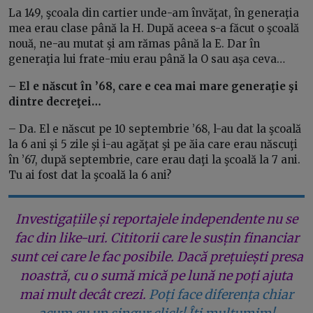
La 149, şcoala din cartier unde-am învăţat, în generaţia
mea erau clase până la H. După aceea s-a făcut o şcoală
nouă, ne-au mutat şi am rămas până la E. Dar în
generaţia lui frate-miu erau până la O sau aşa ceva…
– El e născut în ’68, care e cea mai mare generaţie şi
dintre decreţei…
– Da. El e născut pe 10 septembrie ’68, l-au dat la şcoală
la 6 ani şi 5 zile şi i-au agăţat şi pe ăia care erau născuţi
în ’67, după septembrie, care erau daţi la şcoală la 7 ani.
Tu ai fost dat la şcoală la 6 ani?
Investigațiile și reportajele independente nu se
fac din like-uri. Cititorii care le susțin financiar
sunt cei care le fac posibile. Dacă prețuiești presa
noastră, cu o sumă mică pe lună ne poți ajuta
mai mult decât crezi.
Poți face diferența chiar