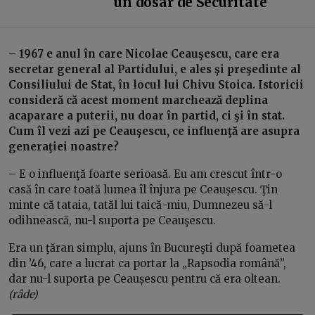
un dosar de Securitate
– 1967 e anul în care Nicolae Ceauşescu, care era
secretar general al Partidului, e ales şi preşedinte al
Consiliului de Stat, în locul lui Chivu Stoica. Istoricii
consideră că acest moment marchează deplina
acaparare a puterii, nu doar în partid, ci şi în stat.
Cum îl vezi azi pe Ceauşescu, ce influenţă are asupra
generaţiei noastre?
– E o influenţă foarte serioasă. Eu am crescut într-o
casă în care toată lumea îl înjura pe Ceauşescu. Ţin
minte că tataia, tatăl lui taică-miu, Dumnezeu să-l
odihnească, nu-l suporta pe Ceauşescu.
Era un ţăran simplu, ajuns în Bucureşti după foametea
din ’46, care a lucrat ca portar la „Rapsodia română”,
dar nu-l suporta pe Ceaușescu pentru că era oltean.
(râde)