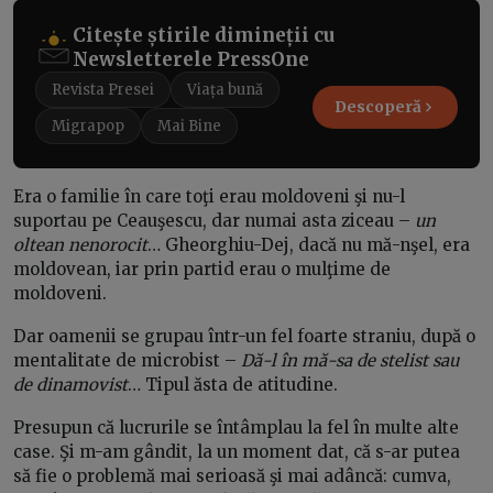
Citește știrile dimineții cu
Newsletterele PressOne
Revista Presei
Viața bună
Descoperă
Migrapop
Mai Bine
Era o familie în care toţi erau moldoveni şi nu-l
suportau pe Ceauşescu, dar numai asta ziceau –
un
oltean nenorocit
… Gheorghiu-Dej, dacă nu mă-nşel, era
moldovean, iar prin partid erau o mulţime de
moldoveni.
Dar oamenii se grupau într-un fel foarte straniu, după o
mentalitate de microbist –
Dă-l în mă-sa de stelist sau
de dinamovist
… Tipul ăsta de atitudine.
Presupun că lucrurile se întâmplau la fel în multe alte
case. Şi m-am gândit, la un moment dat, că s-ar putea
să fie o problemă mai serioasă şi mai adâncă: cumva,