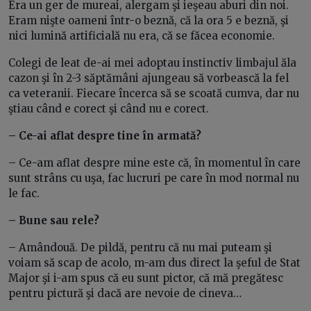
Era un ger de mureai, alergam şi ieşeau aburi din noi.
Eram nişte oameni într-o beznă, că la ora 5 e beznă, şi
nici lumină artificială nu era, că se făcea economie.
Colegi de leat de-ai mei adoptau instinctiv limbajul ăla
cazon şi în 2-3 săptămâni ajungeau să vorbească la fel
ca veteranii. Fiecare încerca să se scoată cumva, dar nu
ştiau când e corect şi când nu e corect.
– Ce-ai aflat despre tine în armată?
– Ce-am aflat despre mine este că, în momentul în care
sunt strâns cu uşa, fac lucruri pe care în mod normal nu
le fac.
– Bune sau rele?
– Amândouă. De pildă, pentru că nu mai puteam şi
voiam să scap de acolo, m-am dus direct la şeful de Stat
Major şi i-am spus că eu sunt pictor, că mă pregătesc
pentru pictură şi dacă are nevoie de cineva…