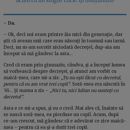
acum cu un singur click! Îți mulțumim!
– Da.
– Ok, deci noi eram printre ăia mici din generaţie, dar
ştii că aveam unii care erau născuţi în toamnă sau iarnă.
Deci, nu m-am socotit niciodată decreţel, dup-aia am
început să mă gândesc la asta…
Cred că eram prin gimnaziu, cândva, şi a început lumea
să vorbească despre decreţei, şi atunci am vorbit cu
maică-mea, care mi-a zis:
„Tu nu eşti făcut cu decretul,
pentru că eu am vrut trei copii”
. Soră-mea era născută în
’65… Şi mama a zis –
„Nici tu, nici Iulian nu sunteţi cu
decretul”
.
Asta e ce mi-a spus, şi eu o cred. Mai ales că, înainte să
se nască soră-mea, ea pierduse un copil. Acum, după
ce-am crescut, mă gândesc că e adevărat ce zice maică-
mea – pentru că ea şi-a dorit trei copii.