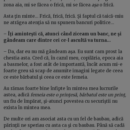
zona aia, mi se făcea o frică, mi se făcea
aşa
o frică.
Asta ţin minte… Frică, frică, frică. Şi faptul că taică-miu
ne atrăgea atenţia să nu spunem bancuri politice…
– Îţi aminteşti că, atunci când ziceam un banc, ne şi
gândeam care dintre cei ce-l ascultă va turna…
– Da, dar eu nu mă gândeam aşa. Eu sunt cam prost la
chestia asta. Cred că, în cazul meu, copilăria, epoca aia
a basmelor, a fost atât de importantă, încât acum mi-e
foarte greu să scap de anumite imagini legate de ceea
ce este bărbatul şi ceea ce este femeia.
Au rămas foarte bine înfipte în mintea mea lucrurile
astea, adică
femeia este o prinţesă, bărbatul este un prinţ
,
un fiu de împărat, şi-atunci povestea cu securiştii nu
exista în mintea mea.
De multe ori am asociat asta cu un fel de baubau, adică
părinţii ne speriau cu asta ca şi cu baubau. Până să cadă