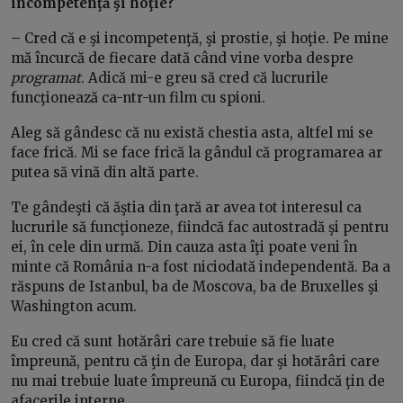
incompetenţă şi hoţie?
– Cred că e şi incompetenţă, şi prostie, şi hoţie. Pe mine
mă încurcă de fiecare dată când vine vorba despre
programat
. Adică mi-e greu să cred că lucrurile
funcţionează ca-ntr-un film cu spioni.
Aleg să gândesc că nu există chestia asta, altfel mi se
face frică. Mi se face frică la gândul că programarea ar
putea să vină din altă parte.
Te gândeşti că ăştia din ţară ar avea tot interesul ca
lucrurile să funcţioneze, fiindcă fac autostradă şi pentru
ei, în cele din urmă. Din cauza asta îţi poate veni în
minte că România n-a fost niciodată independentă. Ba a
răspuns de Istanbul, ba de Moscova, ba de Bruxelles şi
Washington acum.
Eu cred că sunt hotărâri care trebuie să fie luate
împreună, pentru că ţin de Europa, dar şi hotărâri care
nu mai trebuie luate împreună cu Europa, fiindcă ţin de
afacerile interne.