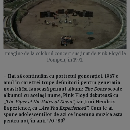
Imagine de la celebrul concert susţinut de Pink Floyd la
Pompeii, în 1971.
– Hai să continuăm cu portretul generației. 1967 e
anul în care trei trupe definitorii pentru generația
noastră își lansează primul album:
The Doors
scoate
albumul cu acelaşi nume, Pink Floyd debutează cu
„The Piper at the Gates of Dawn”
, iar Jimi Hendrix
Experience, cu
„Are You Experienced”
. Cum le-ai
spune adolescenţilor de azi ce însemna muzica asta
pentru noi, în anii ’70-’80?