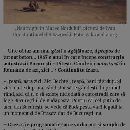
„Naufragiu în Marea Nordului”, pictură de Ivan
Constantinovici Aivazovski. Foto: wikimedia.org
– Uite că iar am mai găsit o agăţătoare,
à propos
de
turnat beton… 1967 e anul în care începe construcţia
autostrăzii Bucureşti – Piteşti. Când zici
autostradă
în
România de azi, zici….? Continuă tu fraza.
– Ţeapă, asta zici! Zici Bechtel, ţeapă, bani pierduţi. Şi
zici multe dup-aia, când stai să te gândeşti. În primul
rând, zici că n-o să existe niciodată o autostradă care să
lege Bucureştiul de Budapesta. Pentru că, cel puţin de
aici, din Bucureşti, se vede că Budapesta va fi legată la
un moment şi de Braşov, dar de Bucureşti, nu.
– Crezi că e programatic sau e vorba pur şi simplu de