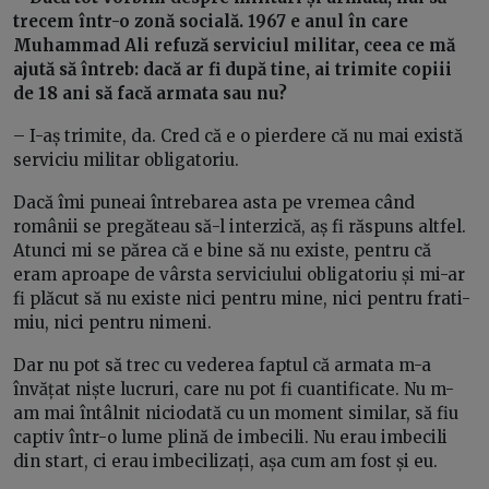
trecem într-o zonă socială. 1967 e anul în care
Muhammad Ali refuză serviciul militar, ceea ce mă
ajută să întreb: dacă ar fi după tine, ai trimite copiii
de 18 ani să facă armata sau nu?
– I-aș trimite, da. Cred că e o pierdere că nu mai există
serviciu militar obligatoriu.
Dacă îmi puneai întrebarea asta pe vremea când
românii se pregăteau să-l interzică, aș fi răspuns altfel.
Atunci mi se părea că e bine să nu existe, pentru că
eram aproape de vârsta serviciului obligatoriu și mi-ar
fi plăcut să nu existe nici pentru mine, nici pentru frati-
miu, nici pentru nimeni.
Dar nu pot să trec cu vederea faptul că armata m-a
învățat niște lucruri, care nu pot fi cuantificate. Nu m-
am mai întâlnit niciodată cu un moment similar, să fiu
captiv într-o lume plină de imbecili. Nu erau imbecili
din start, ci erau imbecilizați, așa cum am fost și eu.