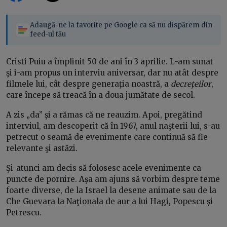
Adaugă-ne la favorite pe Google ca să nu dispărem din
feed-ul tău
Cristi Puiu a împlinit 50 de ani în 3 aprilie. L-am sunat
şi i-am propus un interviu aniversar, dar nu atât despre
filmele lui, cât despre generaţia noastră, a
decreţeilor
,
care începe să treacă în a doua jumătate de secol.
A zis „da” şi a rămas că ne reauzim. Apoi, pregătind
interviul, am descoperit că în 1967, anul naşterii lui, s-au
petrecut o seamă de evenimente care continuă să fie
relevante şi astăzi.
Şi-atunci am decis să folosesc acele evenimente ca
puncte de pornire. Aşa am ajuns să vorbim despre teme
foarte diverse, de la Israel la desene animate sau de la
Che Guevara la Naţionala de aur a lui Hagi, Popescu şi
Petrescu.