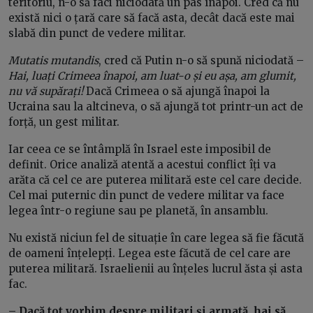
teritoriu, n-o să faci niciodată un pas înapoi. Cred că nu
există nici o țară care să facă asta, decât dacă este mai
slabă din punct de vedere militar.
Mutatis mutandis
, cred că Putin n-o să spună niciodată –
Hai, luați Crimeea înapoi, am luat-o și eu așa, am glumit,
nu vă supărați!
Dacă Crimeea o să ajungă înapoi la
Ucraina sau la altcineva, o să ajungă tot printr-un act de
forță, un gest militar.
Iar ceea ce se întâmplă în Israel este imposibil de
definit. Orice analiză atentă a acestui conflict îți va
arăta că cel ce are puterea militară este cel care decide.
Cel mai puternic din punct de vedere militar va face
legea într-o regiune sau pe planetă, în ansamblu.
Nu există niciun fel de situație în care legea să fie făcută
de oameni înțelepți. Legea este făcută de cel care are
puterea militară. Israelienii au înțeles lucrul ăsta și asta
fac.
– Dacă tot vorbim despre militari și armată, hai să