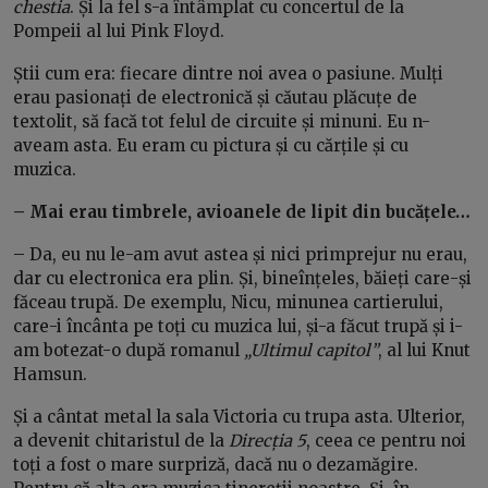
chestia
. Și la fel s-a întâmplat cu concertul de la
Pompeii al lui Pink Floyd.
Știi cum era: fiecare dintre noi avea o pasiune. Mulți
erau pasionați de electronică și căutau plăcuțe de
textolit, să facă tot felul de circuite și minuni. Eu n-
aveam asta. Eu eram cu pictura și cu cărțile și cu
muzica.
– Mai erau timbrele, avioanele de lipit din bucățele…
– Da, eu nu le-am avut astea și nici primprejur nu erau,
dar cu electronica era plin. Și, bineînțeles, băieți care-și
făceau trupă. De exemplu, Nicu, minunea cartierului,
care-i încânta pe toți cu muzica lui, și-a făcut trupă și i-
am botezat-o după romanul
„Ultimul capitol”
, al lui Knut
Hamsun.
Și a cântat metal la sala Victoria cu trupa asta. Ulterior,
a devenit chitaristul de la
Direcția 5
, ceea ce pentru noi
toți a fost o mare surpriză, dacă nu o dezamăgire.