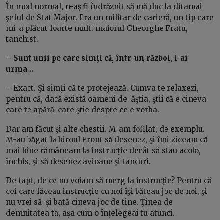
În mod normal, n-aş fi îndrăznit să mă duc la ditamai
şeful de Stat Major. Era un militar de carieră, un tip care
mi-a plăcut foarte mult: maiorul Gheorghe Fratu,
tanchist.
– Sunt unii pe care simţi că, într-un război, i-ai
urma…
– Exact. Şi simţi că te protejează. Cumva te relaxezi,
pentru că, dacă există oameni de-ăştia, ştii că e cineva
care te apără, care ştie despre ce e vorba.
Dar am făcut şi alte chestii. M-am fofilat, de exemplu.
M-au băgat la biroul Front să desenez, şi îmi ziceam că
mai bine rămâneam la instrucţie decât să stau acolo,
închis, şi să desenez avioane şi tancuri.
De fapt, de ce nu voiam să merg la instrucţie? Pentru că
cei care făceau instrucţie cu noi îşi băteau joc de noi, şi
nu vrei să-şi bată cineva joc de tine. Ţinea de
demnitatea ta, aşa cum o înţelegeai tu atunci.