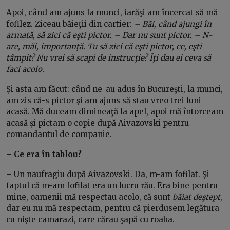
Apoi, când am ajuns la munci, iarăşi am încercat să mă
fofilez. Ziceau băieţii din cartier:
– Băi, când ajungi în
armată, să zici că eşti pictor. – Dar nu sunt pictor. – N-
are, măi, importanţă. Tu să zici că eşti pictor, ce, eşti
tâmpit? Nu vrei să scapi de instrucţie? Îţi dau ei ceva să
faci acolo.
Şi asta am făcut: când ne-au adus în Bucureşti, la munci,
am zis că-s pictor şi am ajuns să stau vreo trei luni
acasă. Mă duceam dimineaţă la apel, apoi mă întorceam
acasă şi pictam o copie după Aivazovski pentru
comandantul de companie.
– Ce era în tablou?
– Un naufragiu după Aivazovski. Da, m-am fofilat. Şi
faptul că m-am fofilat era un lucru rău. Era bine pentru
mine, oamenii mă respectau acolo, că sunt
băiat deştept
,
dar eu nu mă respectam, pentru că pierdusem legătura
cu nişte camarazi, care cărau şapă cu roaba.