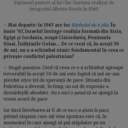
Faimosul portret al lui Che Guevara realizat de
fotograful Alberto Korda în 1960.
– Mai departe: în 1967 are loc
Războiul de 6 zile
. În
iunie ’67, Israelul învinge coaliția formată din Siria,
Egipt și Iordania, ocupă Cisiordania, Peninsula
Sinai, Înălțimile Golan… De ce crezi că, în acești 50
de ani, nu s-a schimbat nimic fundamental în ceea ce
privește conflictul palestinian?
–
Tough question
. Cred că ceea ce s-a schimbat aproape
ireversibil în acești 50 de ani este faptul că noi ne-am
pierdut orice fel de speranță de pace. Situația din
Palestina a devenit, în timp, un soi de expresie a
deznădejdii absolute.
Nu e nici o șansă
să se ajungă la
vreun acord de pace.
Iar dacă întrebarea ar fi
de ce nu s-a ajuns la pace
,
primul răspuns care-mi vine spontan este că, în
momentul în care ajungi să pui stăpânire pe un