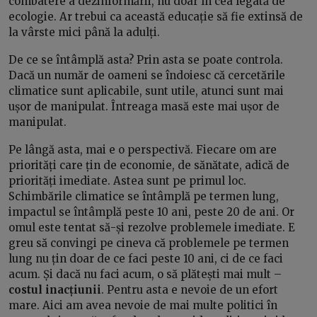
combatere a dezinformării, nu doar în cea legată de
ecologie. Ar trebui ca această educație să fie extinsă de
la vârste mici până la adulți.
De ce se întâmplă asta? Prin asta se poate controla.
Dacă un număr de oameni se îndoiesc că cercetările
climatice sunt aplicabile, sunt utile, atunci sunt mai
ușor de manipulat. Întreaga masă este mai ușor de
manipulat.
Pe lângă asta, mai e o perspectivă. Fiecare om are
priorități care țin de economie, de sănătate, adică de
priorități imediate. Astea sunt pe primul loc.
Schimbările climatice se întâmplă pe termen lung,
impactul se întâmplă peste 10 ani, peste 20 de ani. Or
omul este tentat să-și rezolve problemele imediate. E
greu să convingi pe cineva că problemele pe termen
lung nu țin doar de ce faci peste 10 ani, ci de ce faci
acum. Și dacă nu faci acum, o să plătești mai mult –
costul inacțiunii
. Pentru asta e nevoie de un efort
mare. Aici am avea nevoie de mai multe politici în