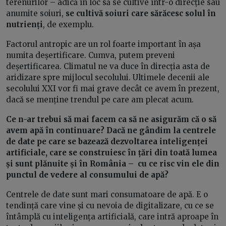
terenurilor – adică în loc să se cultive într-o direcție sau
anumite soiuri,
se cultivă soiuri care sărăcesc solul în
nutrienți
, de exemplu.
Factorul antropic are un rol foarte important în așa
numita deșertificare. Cumva, putem preveni
deșertificarea. Climatul ne va duce în direcția asta de
aridizare spre mijlocul secolului. Ultimele decenii ale
secolului XXI vor fi mai grave decât ce avem în prezent,
dacă se menține trendul pe care am plecat acum.
Ce n-ar trebui să mai facem ca să ne asigurăm că o să
avem apă în continuare? Dacă ne gândim la centrele
de date pe care se bazează dezvoltarea inteligenței
artificiale, care se construiesc în țări din toată lumea
și sunt plănuite și în România – cu ce risc vin ele din
punctul de vedere al consumului de apă?
Centrele de date sunt mari consumatoare de apă. E o
tendință care vine și cu nevoia de digitalizare, cu ce se
întâmplă cu inteligența artificială, care intră aproape în