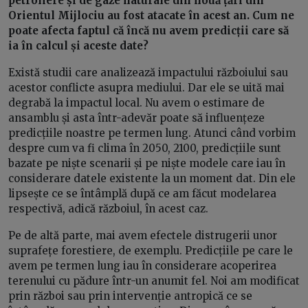
petroliere și de gaze naturale din nouă țări din
Orientul Mijlociu au fost atacate în acest an. Cum ne
poate afecta faptul că încă nu avem predicții care să
ia în calcul și aceste date?
Există studii care analizează impactului războiului sau
acestor conflicte asupra mediului. Dar ele se uită mai
degrabă la impactul local. Nu avem o estimare de
ansamblu și asta într-adevăr poate să influențeze
predicțiile noastre pe termen lung. Atunci când vorbim
despre cum va fi clima în 2050, 2100, predicțiile sunt
bazate pe niște scenarii și pe niște modele care iau în
considerare datele existente la un moment dat. Din ele
lipsește ce se întâmplă după ce am făcut modelarea
respectivă, adică războiul, în acest caz.
Pe de altă parte, mai avem efectele distrugerii unor
suprafețe forestiere, de exemplu. Predicțiile pe care le
avem pe termen lung iau în considerare acoperirea
terenului cu pădure într-un anumit fel. Noi am modificat
prin război sau prin intervenție antropică ce se