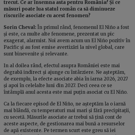
trecut. Ce ar însemna asta pentru România? Și ce
măsuri poate lua statul român ca să diminueze
riscurile asociate cu acest fenomen?
Sorin Cheval:
În primul rând, fenomenul El Niño a fost
și este, ca multe alte fenomene, prezentat un pic
exagerat, alarmist. Noi avem acum un El Niño pozitiv în
Pacific și au fost emise avertizări la nivel global, care
sunt binevenite și relevante.
In al doilea rând, efectul asupra României este mai
degrabă indirect și ajunge cu întârziere. Ne așteptăm,
de exemplu, la efecte asociate abia în iarna 2026, 2027
și apoi în celelalte luni din 2027. Deci ceea ce se
întâmplă anul acesta este mai puțin asociat cu El Niño.
Ca la fiecare episod de El Niño, ne așteptăm la o iarnă
mai blândă, cu temperaturi mai mari și fără precipitații,
cu secetă. Măsurile asociate ar trebui să țină cont de
aceste aspecte, de gestionarea mai bună a resurselor
de apă existente. Pe termen scurt este greu să iei