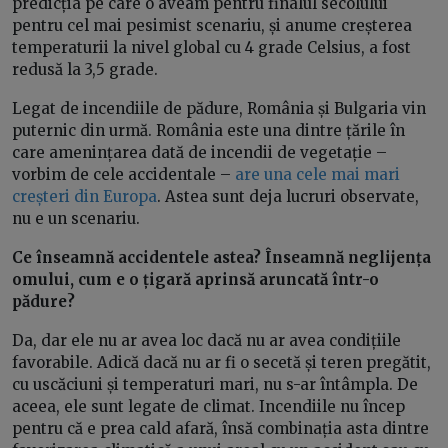
predicția pe care o aveam pentru finalul secolului
pentru cel mai pesimist scenariu, și anume creșterea
temperaturii la nivel global cu 4 grade Celsius, a fost
redusă la 3,5 grade.
Legat de incendiile de pădure, România și Bulgaria vin
puternic din urmă. România este una dintre țările în
care amenințarea dată de incendii de vegetație –
vorbim de cele accidentale –
are una cele mai mari
creșteri din Europa
. Astea sunt deja lucruri observate,
nu e un scenariu.
Ce înseamnă accidentele astea? Înseamnă neglijența
omului, cum e o țigară aprinsă aruncată într-o
pădure?
Da, dar ele nu ar avea loc dacă nu ar avea condițiile
favorabile. Adică dacă nu ar fi o secetă și teren pregătit,
cu uscăciuni și temperaturi mari, nu s-ar întâmpla. De
aceea, ele sunt legate de climat. Incendiile nu încep
pentru că e prea cald afară, însă combinația asta dintre