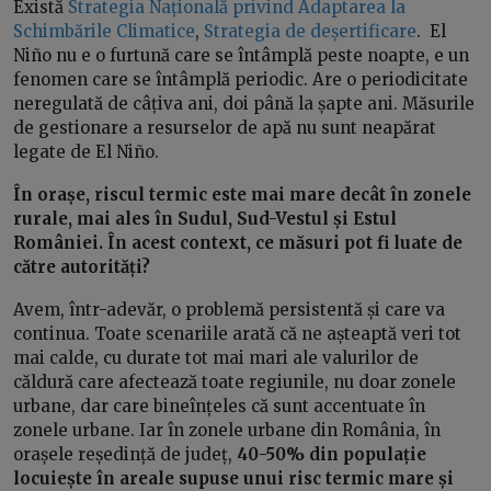
Există
Strategia Națională privind Adaptarea la
Schimbările Climatice
,
Strategia de deșertificare
. El
Niño nu e o furtună care se întâmplă peste noapte, e un
fenomen care se întâmplă periodic. Are o periodicitate
neregulată de câțiva ani, doi până la șapte ani. Măsurile
de gestionare a resurselor de apă nu sunt neapărat
legate de El Niño.
În orașe, riscul termic este mai mare decât în zonele
rurale, mai ales în Sudul, Sud-Vestul și Estul
României. În acest context, ce măsuri pot fi luate de
către autorități?
Avem, într-adevăr, o problemă persistentă și care va
continua. Toate scenariile arată că ne așteaptă veri tot
mai calde, cu durate tot mai mari ale valurilor de
căldură care afectează toate regiunile, nu doar zonele
urbane, dar care bineînțeles că sunt accentuate în
zonele urbane. Iar în zonele urbane din România, în
orașele reședință de județ,
40-50% din populație
locuiește în areale supuse unui risc termic mare și