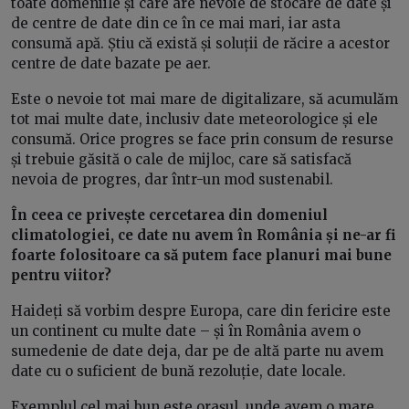
toate domeniile și care are nevoie de stocare de date și
de centre de date din ce în ce mai mari, iar asta
consumă apă. Știu că există și soluții de răcire a acestor
centre de date bazate pe aer.
Este o nevoie tot mai mare de digitalizare, să acumulăm
tot mai multe date, inclusiv date meteorologice și ele
consumă. Orice progres se face prin consum de resurse
și trebuie găsită o cale de mijloc, care să satisfacă
nevoia de progres, dar într-un mod sustenabil.
În ceea ce privește cercetarea din domeniul
climatologiei, ce date nu avem în România și ne-ar fi
foarte folositoare ca să putem face planuri mai bune
pentru viitor?
Haideți să vorbim despre Europa, care din fericire este
un continent cu multe date – și în România avem o
sumedenie de date deja, dar pe de altă parte nu avem
date cu o suficient de bună rezoluție, date locale.
Exemplul cel mai bun este orașul, unde avem o mare