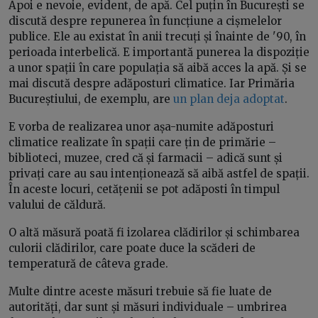
Apoi e nevoie, evident, de apă. Cel puțin în București se
discută despre repunerea în funcțiune a cișmelelor
publice. Ele au existat în anii trecuți și înainte de '90, în
perioada interbelică. E importantă punerea la dispoziție
a unor spații în care populația să aibă acces la apă. Și se
mai discută despre adăposturi climatice. Iar Primăria
Bucureștiului, de exemplu, are
un plan deja adoptat
.
E vorba de realizarea unor așa-numite adăposturi
climatice realizate în spații care țin de primărie –
biblioteci, muzee, cred că și farmacii – adică sunt și
privați care au sau intenționează să aibă astfel de spații.
În aceste locuri, cetățenii se pot adăposti în timpul
valului de căldură.
O altă măsură poată fi izolarea clădirilor și schimbarea
culorii clădirilor, care poate duce la scăderi de
temperatură de câteva grade.
Multe dintre aceste măsuri trebuie să fie luate de
autorități, dar sunt și măsuri individuale – umbrirea