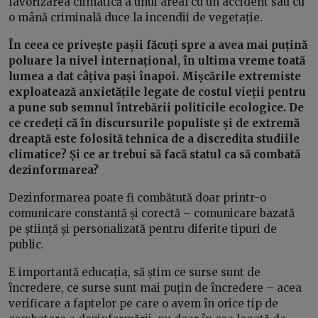
favorizarea climatică a unui areal cu un accident sau cu
o mână criminală duce la incendii de vegetație.
În ceea ce privește pașii făcuți spre a avea mai puțină
poluare la nivel internațional, în ultima vreme toată
lumea a dat câțiva pași înapoi. Mișcările extremiste
exploatează anxietățile legate de costul vieții pentru
a pune sub semnul întrebării politicile ecologice. De
ce credeți că în discursurile populiste și de extremă
dreaptă este folosită tehnica de a discredita studiile
climatice? Și ce ar trebui să facă statul ca să combată
dezinformarea?
Dezinformarea poate fi combătută doar printr-o
comunicare constantă și corectă – comunicare bazată
pe știință și personalizată pentru diferite tipuri de
public.
E importantă educația, să știm ce surse sunt de
încredere, ce surse sunt mai puțin de încredere – acea
verificare a faptelor pe care o avem în orice tip de