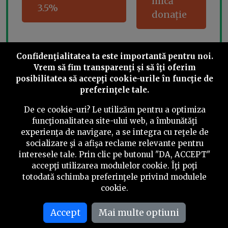
mică
3.5%
donație
Confidenţialitatea ta este importantă pentru noi.
Share this
Vrem să fim transparenţi și să îţi oferim
posibilitatea să accepţi cookie-urile în funcţie de
preferinţele tale.
De ce cookie-uri? Le utilizăm pentru a optimiza
funcţionalitatea site-ului web, a îmbunătăţi
experienţa de navigare, a se integra cu reţele de
©
2026
PressOne.ro
socializare şi a afişa reclame relevante pentru
interesele tale. Prin clic pe butonul "DA, ACCEPT"
RSS
Newslettere
Despre noi
Politica editorială
accepţi utilizarea modulelor cookie. Îţi poţi
totodată schimba preferinţele privind modulele
Politica de verificare a conținutului
Contact
cookie.
Termeni și condiții
Accept
Mai multe optiuni