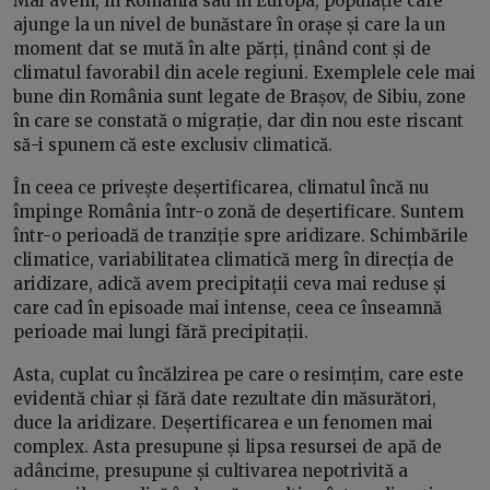
Mai avem, în România sau în Europa, populație care
ajunge la un nivel de bunăstare în orașe și care la un
moment dat se mută în alte părți, ținând cont și de
climatul favorabil din acele regiuni. Exemplele cele mai
bune din România sunt legate de Brașov, de Sibiu, zone
în care se constată o migrație, dar din nou este riscant
să-i spunem că este exclusiv climatică.
În ceea ce privește deșertificarea, climatul încă nu
împinge România într-o zonă de deșertificare. Suntem
într-o perioadă de tranziție spre aridizare. Schimbările
climatice, variabilitatea climatică merg în direcția de
aridizare, adică avem precipitații ceva mai reduse și
care cad în episoade mai intense, ceea ce înseamnă
perioade mai lungi fără precipitații.
Asta, cuplat cu încălzirea pe care o resimțim, care este
evidentă chiar și fără date rezultate din măsurători,
duce la aridizare. Deșertificarea e un fenomen mai
complex. Asta presupune și lipsa resursei de apă de
adâncime, presupune și cultivarea nepotrivită a