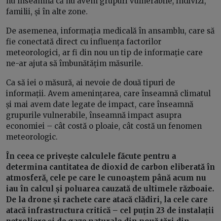
nu înseamnă că nu avem grupuri vulnerabile, indivizi,
familii, și în alte zone.
De asemenea, informația medicală în ansamblu, care să
fie conectată direct cu influența factorilor
meteorologici, ar fi din nou un tip de informație care
ne-ar ajuta să îmbunătățim măsurile.
Ca să iei o măsură, ai nevoie de două tipuri de
informații. Avem amenințarea, care înseamnă climatul
și mai avem date legate de impact, care înseamnă
grupurile vulnerabile, înseamnă impact asupra
economiei – cât costă o ploaie, cât costă un fenomen
meteorologic.
În ceea ce privește calculele făcute pentru a
determina cantitatea de dioxid de carbon eliberată în
atmosferă, cele pe care le cunoaștem până acum nu
iau în calcul și poluarea cauzată de ultimele războaie.
De la drone și rachete care atacă clădiri, la cele care
atacă infrastructura critică – cel puțin 23 de instalații