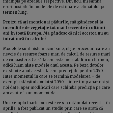
întâmplă pe arealele respective. Din nou, înseamnă
erori posibile în modelele de estimare a climatului pe
termen lung.
Pentru că ați menționat pădurile, mă gândesc și la
incendiile de vegetație tot mai frecvente în ultimii
ani în toată Europa. Mă gândesc că nici acestea nu au
intrat încă în calcule?
Modelele sunt niște mecanisme, niște proceduri care au
nevoie de resurse foarte mari de calcul, de resurse mari
de cunoaștere. Ca să facem asta, ne stabilim un termen,
adică luăm niște modele anul acesta. Pe baza datelor
existente anul acesta, facem predicțiile pentru 2050.
Între momentul în care se termină modelarea – de
exemplu sfârșitul anului și 2050 – între timp apar noi și
noi date, apar modificări care schimbă predicția pe care
am avut-o la un moment dat.
Un exemplu foarte bun este ce s-a întâmplat recent – în
aprilie, a fost publicat un studiu prin care se arată că