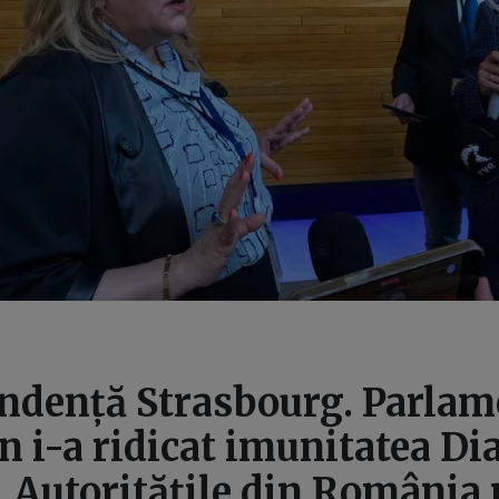
ndență Strasbourg. Parlam
 i-a ridicat imunitatea Di
 Autoritățile din România 