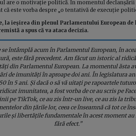
ul are o motivație politică. În momentul declanșării
t că este vorba despre „o tentativă de execuție politi
ie, la ieșirea din plenul Parlamentului European de 
remistă a spus că
va ataca decizia.
 se întâmplă acum în Parlamentul European, în ace
tură, este fără precedent. Am făcut un istoric al ridică
ăți din Parlamentul European. La momentul ăsta 
cări de imunități în aproape doi ani. În legislatura an
50 în 5 ani. Și dacă o să vă uitați pe rapoartele tutur
 ridicat imunitatea, a fost vorba de ce au scris pe Fa
nii pe TikTok, ce au zis într-un live, ce au zis la tri
entelor din țările lor, ceea ce înseamnă că tot ce î
rile și libertățile fundamentale în acest moment a
fără efect.”