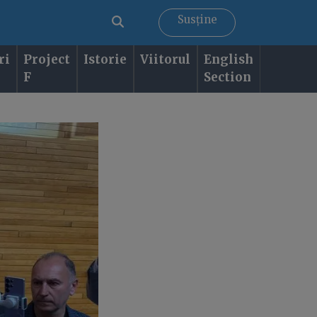
Susține
ri
Project
Istorie
Viitorul
English
F
Section