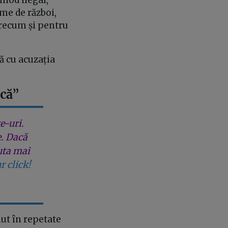
me de război,
precum și pentru
ă cu acuzația
ică”
e-uri.
e. Dacă
uta mai
r click!
nut în repetate