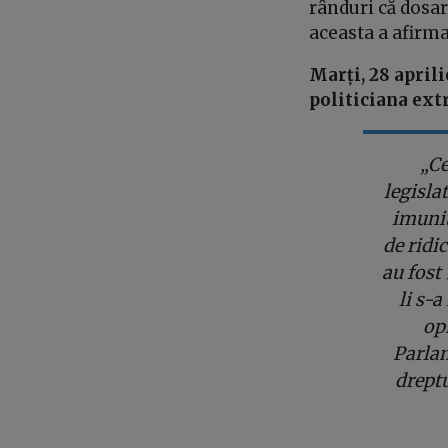
rânduri că dosar
aceasta a afirma
Marți, 28 april
politiciana ext
„Ce
legisla
imunit
de ridi
au fost 
li s-a
opi
Parlam
dreptu