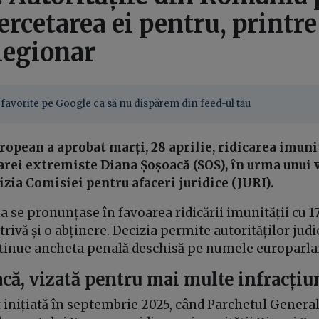
ercetarea ei pentru, printre 
legionar
favorite pe Google ca să nu dispărem din feed-ul tău
opean a aprobat marți, 28 aprilie, ridicarea imuni
ei extremiste Diana Șoșoacă (SOS), în urma unui v
izia Comisiei pentru afaceri juridice (JURI).
a se pronunțase în favoarea ridicării imunității cu 1
rivă și o abținere. Decizia permite autorităților judi
tinue ancheta penală deschisă pe numele europarl
că, vizată pentru mai multe infracțiu
t inițiată în septembrie 2025, când Parchetul Genera