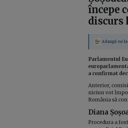
începe c
discurs 
Adaugă-ne la 
Parlamentul Eur
europarlamentar
a confirmat dec
Anterior, comisi
niciun vot împot
România să con
Diana Șoșoa
Procedura a fos