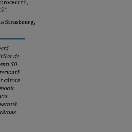
 procedurii,
că”.
la Strasbourg,
astă
rilor de
avem 50
terioară
or cărora
cebook,
buna
nseamnă
u rămas