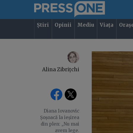
Știri
Opinii
Mediu
Viața
Oraș
Alina Zibrițchi
Diana Iovanovic
Șoșoacă la ieșirea
din plen: „Nu mai
avem lege.