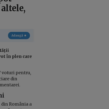
altele,
Adaugă ★
tății
ot în plen care
7 voturi pentru,
ciare din
amentarei.
ni
l din România a