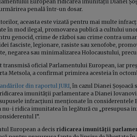
rlamentului European ridicarea imunității Dianei Șo
urmărirea penală într-un dosar.
torilor, aceasta este vizată pentru mai multe infracț
tate în mod ilegal, promovarea publică a cultului un
ru genocid, crime de război sau crime contra umani
dei fasciste, legionare, rasiste sau xenofobe, promo
te, negarea sau minimalizarea Holocaustului, precum
st transmisă oficial Parlamentului European, iar pre
erta Metsola, a confirmat primirea acesteia în octom
ndărilor din raportul JURI
, în cazul Dianei Șoșoacă 
 ridicarea imunității parlamentare a Dianei Iovanovi
supusele infracțiuni menționate în considerentele B, C
 a nu-i ridica imunitatea în legătură cu „presupusa i
onsiderentul I”.
ntul European a decis
ridicarea imunității parlame
că pentru presupuse fapte de lipsire de libertate în