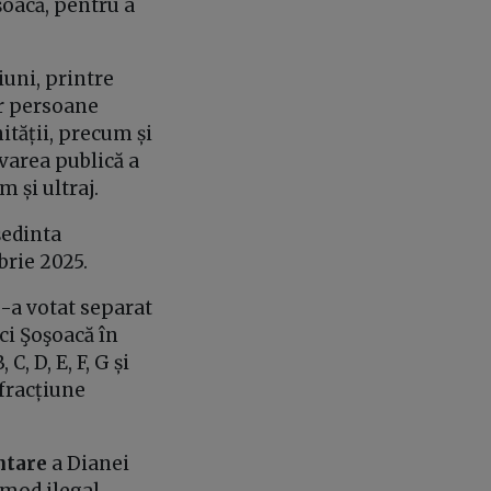
șoacă, pentru a
iuni, printre
or persoane
tății, precum și
varea publică a
 și ultraj.
ședinta
brie 2025.
s-a votat separat
ci Şoşoacă în
, D, E, F, G și
nfracțiune
ntare
a Dianei
 mod ilegal,