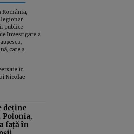
în România,
 legionar
ii publice
de Investigare a
eaușescu,
nă, care a
versate în
ui Nicolae
 deține
. Polonia,
 față în
oșii