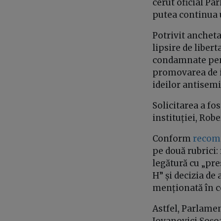
cerut oficial Pa
putea continua 
Potrivit ancheta
lipsire de liber
condamnate pent
promovarea de i
ideilor antisemi
Solicitarea a fo
instituției, Rob
Conform
recoma
pe două rubrici:
legătură cu „pre
H” și decizia de
menționată în c
Astfel, Parlame
Iovanovici Șoșoa