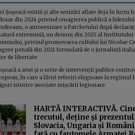
 Șoșoacă există și alte sesizări aflate deja în lucru 
dosar din 2024 privind omagierea publică a liderului
odreanu, o autosesizare a Parchetului după declaraț
atură extremistă, un denunț din 2025 al Institutului 
smului, privind promovarea cultului lui Nicolae C
gere penală din 2021 formulată de o jurnalistă italia
ire de libertate
oșoacă a avut și o serie de intervenții publice contro
pean, în care a făcut referiri elogioase la regimul l
figuri istorice asociate mișcării legionare.
HARTĂ INTERACTIVĂ. Cine
trecutul, deține și prezentul
Slovacia, Ungaria și România
față cu fantomele Armatei R