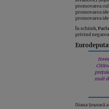
promovarea cult
promovarea ideol
promovarea idei
În schimb,
Parla
privind negarea
Eurodeputat
Inves
Citito
prețui
mult de
Diana Șoșoacă a 