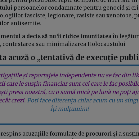
ului persoanelor condamnate pentru genocid și cri
ogiilor fasciste, legionare, rasiste sau xenofobe, 
lor antisemite.
mentul a decis să nu îi ridice imunitatea
în legătur
, contestarea sau minimalizarea Holocaustului.
a acuză o „tentativă de execuție publ
tigațiile și reportajele independente nu se fac din lik
rii care le susțin financiar sunt cei care le fac posibil
ești presa noastră, cu o sumă mică pe lună ne poți aj
cât crezi.
Poți face diferența chiar acum cu un singu
Îți mulțumim!
respins acuzațiile formulate de procurori și a susți