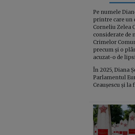
Pe numele Dianei
printre care un 
Corneliu Zelea C
considerate de n
Crimelor Comuni
precum și o plân
acuzat-o de lips
În 2025, Diana Ș
Parlamentul Euro
Ceaușescu și la 