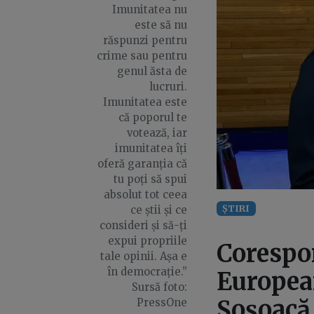
Imunitatea nu
este să nu
răspunzi pentru
crime sau pentru
genul ăsta de
lucruri.
Imunitatea este
că poporul te
votează, iar
imunitatea îți
oferă garanția că
tu poți să spui
absolut tot ceea
ȘTIRI
ce știi și ce
consideri și să-ți
expui propriile
Corespo
tale opinii. Așa e
în democrație.”
European
Sursă foto:
Șoșoacă.
PressOne