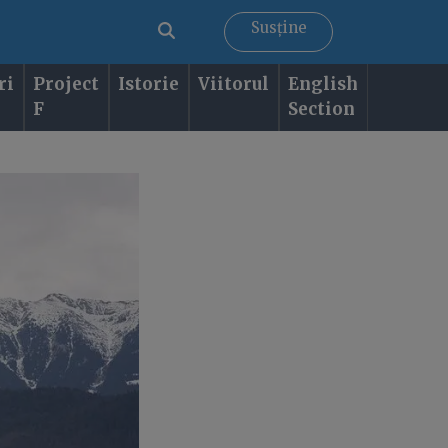
Susține
ri
Project
Istorie
Viitorul
English
F
Section