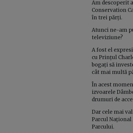
Am descoperit as
Conservation Ca
în trei părți.
Atunci ne-am pus
televiziune?
A fost el expres
cu Prințul Charl
bogați să inves
cât mai multă p
În acest moment
izvoarele Dâmbo
drumuri de acce
Dar cele mai val
Parcul Național 
Parcului.