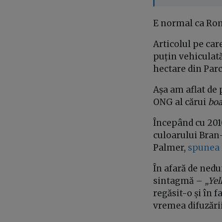
E normal ca Rom
Articolul pe care
puțin vehiculată
hectare din Parc
Așa am aflat de
ONG al cărui
boa
Începând cu 2010
culoarului Bran-
Palmer,
spunea 
În afară de ned
sintagmă –
„Yel
regăsit-o și în
vremea difuzării