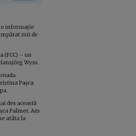
a o informație
cumpărat mii de
a (FCC) – un
 Hansjörg Wyss.
 coada
ristina Pașca
pa.
ai des această
Pașca Palmer. Am
se atâta la