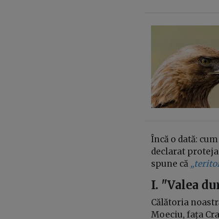
Încă o dată: cum
declarat proteja
spune că
„terito
I. "Valea du
Călătoria noastr
Moeciu, fața Crai