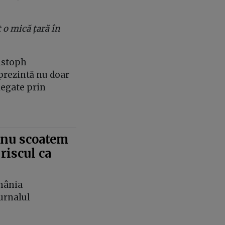
 o mică țară în
istoph
prezintă nu doar
 legate prin
ă nu scoatem
riscul ca
omânia
urnalul