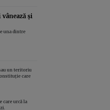
 vânează și
te una dintre
sau un teritoriu
onstituție care
e care urcă la
zi.