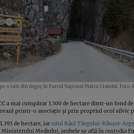
pe o vale din Argeș în Parcul Național Piatra Craiului. Foto: 
C a mai cumpărat 3.300 de hectare dintr-un fond de
rează printr-o asociație și prin propriul ocol silvic p
 1.393 de hectare, iar
situl Râul Târgului-Râușor-Arg
t Ministerului Mediului, ambele se află în custodia F