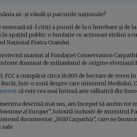
ânia să-și vândă și parcurile naționale?
 urmează să-l citiți a pornit de la o întrebare și de l
 în spațiul public: o fundație cu acționari străini a 
ul Național Piatra Craiului.
 proiectul mamut al Fundației Conservation Carpathi
rd
este dominat de miliardarul de origine elvețiană
, FCC a cumpărat circa 16.000 de hectare de teren în
Rucăr, într-o zonă despre care ministrul Mediului, C
recent
că este cea mai întinsă arie sălbatică din Euro
umerirea descrisă mai sus, am început să auzim tot m
lowstone al Europei”
, folosită inclusiv de ministrul 
 faimosul documentar
„Wild Carpathia”
, care ne bucura
 sale.