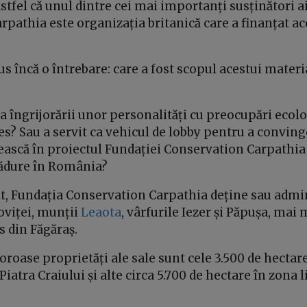
tfel că unul dintre cei mai importanți susținători a
rpathia este organizația britanică care a finanțat 
 încă o întrebare: care a fost scopul acestui materi
ia îngrijorării unor personalități cu preocupări ecolo
es? Sau a servit ca vehicul de lobby pentru a convin
tească în proiectul Fundației Conservation Carpathi
ădure în România?
, Fundația Conservation Carpathia deține sau admi
viței, munții
Leaota
, vârfurile Iezer și Păpușa, mai 
s din Făgăraș.
oroase proprietăți ale sale sunt cele 3.500 de hectar
Piatra Craiului și alte circa 5.700 de hectare în zona 