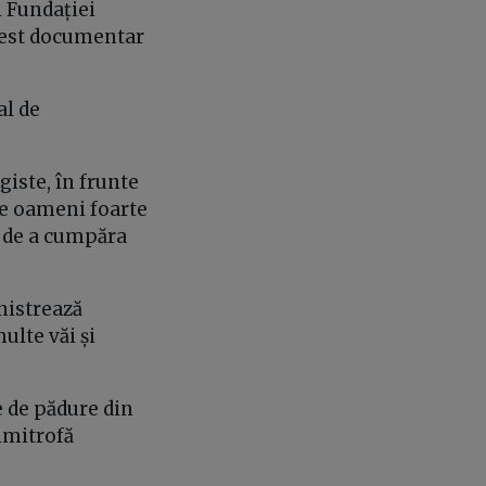
i Fundației
acest documentar
al de
giste, în frunte
ge oameni foarte
a de a cumpăra
nistrează
multe văi și
e de pădure din
limitrofă