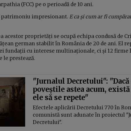
pathia (FCC) pe o perioadă de 10 ani.
un patrimoniu impresionant.
E ca și cum ar fi cumpărat
a acestor proprietăți se ocupă echipa condusă de Cr
ățean german stabilit în România de 20 de ani. El re
ei fundații cu interese multinaționale, ci și 12 firme
e le prestează.
"Jurnalul Decretului": "Dac
poveștile astea acum, există 
ele să se repete"
Efectele aplicării Decretului 770 în R
comunistă sunt adunate în proiectul "J
Decretului".