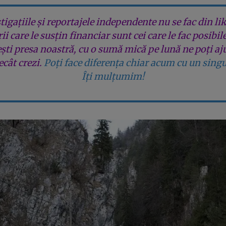
tigațiile și reportajele independente nu se fac din lik
rii care le susțin financiar sunt cei care le fac posibil
ești presa noastră, cu o sumă mică pe lună ne poți aj
cât crezi.
Poți face diferența chiar acum cu un singu
Îți mulțumim!