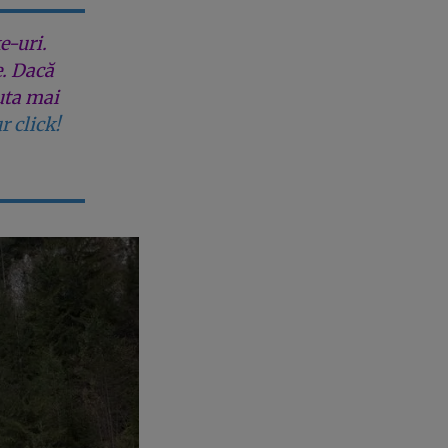
e-uri.
e. Dacă
uta mai
r click!