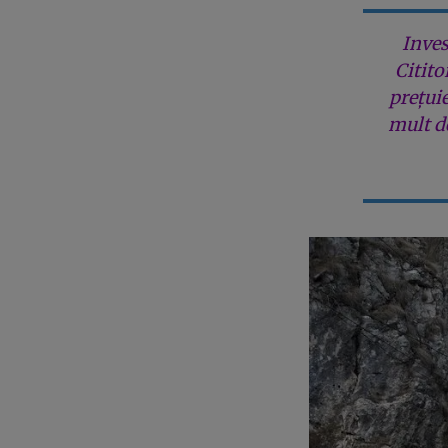
Inves
Citito
prețui
mult de