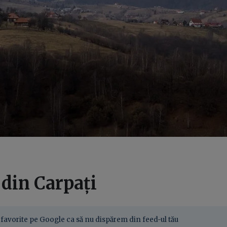
 din Carpați
favorite pe Google ca să nu dispărem din feed-ul tău