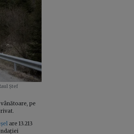
Raul Ștef
 vânătoare, pe
rivat.
eșel
are 13.213
undației