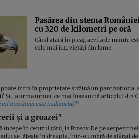
Pasărea din stema României
cu 320 de kilometri pe oră
Când atacă în picaj, acvila de munte es
cele mai iuți vietăți din lume.
 poate intra în proprietate străină un parc național 
t? Și, la urma urmei, ce mai înseamnă articolul din C
riul României este inalienabil”
?
rerii și a groazei"
ă începe în centrul țării, la Brașov. De pe serpentinel
ului se lățește în dreapta, într-o umbră de sfârșit de 