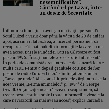
nesemnificative”.
Căutându-l pe Lazăr, într-
un dosar de Securitate
Înființarea fundației a avut și o motivație personală.
Soțul Luizei a văzut doar până la vârsta de 20 de ani iar
apoi, așa cum relatează ea, a încercat permanent să
recupereze cât mai mult din informațiile la care nu mai
avea acces. Bazele Fundatiei Cartea Călătoare au fost
puse în 1996. „Însuși numele are o istorie interesantă.
În perioada comunistă erau interzise de cenzură foarte
multe cărți. Pentru a depăși granițele cortinei de fier,
postul de radio Europa Liberă a înființat emisiunea
„Cartea pe unde”. Aici s-au citit primele cărți interzise la
acea vreme, „Ferma animalelor” și „1984” de George
Orwell. Organizația noastră avea un scop similar, să
treacă peste cortina orbirii toate informațiile vizuale la
care nevăzătorii nu mai aveau acces”, explică Carcadia.