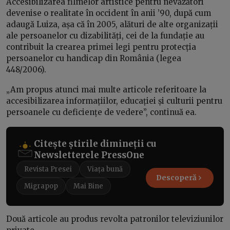
Accesibilizarea filmelor artistice pentru nevăzători
devenise o realitate în occident în anii ’90, după cum
adaugă Luiza, așa că în 2005, alături de alte organizații
ale persoanelor cu dizabilități, cei de la fundație au
contribuit la crearea primei legi pentru protecția
persoanelor cu handicap din România (legea
448/2006).
„Am propus atunci mai multe articole referitoare la
accesibilizarea informațiilor, educației și culturii pentru
persoanele cu deficiențe de vedere”, continuă ea.
Citește știrile dimineții cu
Newsletterele PressOne
Revista Presei
Viața bună
Descoperă
Migrapop
Mai Bine
Două articole au produs revolta patronilor televiziunilor