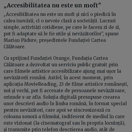
„Accesibilitatea nu este un moft”
„Accesibilitatea nu este un moft și nici o piedică în
calea inovării, ci o nevoie clară a societății. Lucruri
simple, activități cotidiene, pe care le facem zi de zi,
pot fi adaptate să le fie utile și nevăzătorilor”, spune
Marian Pădure, președintele Fundației Cartea
Călătoare.
Cu sprijinul Fundației Orange, Fundația Cartea
Călătoare a dezvoltat un serviciu public gratuit prin
care filmele artistice accesibilizate ajung mai ușor la
nevăzătorii români. Astfel, în acest moment, prin
aplicația MovieReading, 23 de filme artistice românești,
noi și vechi, pot fi accesate de persoanele nevăzătoare,
oriunde s-ar afla. Soluția digitală presupune crearea
unor descrieri audio în limba română, în format special
pentru nevăzători, care apoi se sincronizează cu
coloana sonoră a filmului, indiferent de mediul în care
este vizionat (la cinematograf sau în propria locuință),
și transmite prin telefon descrierea audio, atât de