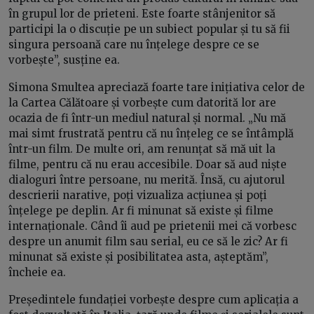
în grupul lor de prieteni. Este foarte stânjenitor să
participi la o discuție pe un subiect popular și tu să fii
singura persoană care nu înțelege despre ce se
vorbește”, susține ea.
Simona Smultea apreciază foarte tare inițiativa celor de
la Cartea Călătoare și vorbește cum datorită lor are
ocazia de fi într-un mediul natural și normal. „Nu mă
mai simt frustrată pentru că nu înțeleg ce se întâmplă
într-un film. De multe ori, am renunțat să mă uit la
filme, pentru că nu erau accesibile. Doar să aud niște
dialoguri între persoane, nu merită. Însă, cu ajutorul
descrierii narative, poți vizualiza acțiunea și poți
înțelege pe deplin. Ar fi minunat să existe și filme
internaționale. Când îi aud pe prietenii mei că vorbesc
despre un anumit film sau serial, eu ce să le zic? Ar fi
minunat să existe și posibilitatea asta, așteptăm”,
încheie ea.
Președintele fundației vorbește despre cum aplicația a