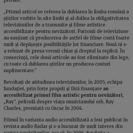
private.
„Primul articol se referea la dublarea în limba română a
știrilor vorbite în alte limbi și al doilea la obligativitatea
televiziunilor de a transmite și filme artistice
accesibilizate pentru nevăzători. Patronii de televiziune
au susținut că producerea de astfel de filme costă foarte
mult și depășește posibilitățile lor financiare. Nouă ni s-
a refuzat de presa vremii chiar și dreptul la replică. În
consecință, cele două articole au fost eliminate din lege,
cu toate că dublarea știrilor nu producea costuri
suplimentare.”
Revoltați de atitudinea televiziunilor, în 2005, echipa
fundației, prin forțe proprii și fără finanțare
au
accesibilizat primul film artistic pentru nevăzători
,
„Ray”, peliculă despre viața muzicianului orb, Ray
Charles, premiată cu Oscar în 2004.
Filmul în varianta audio accesibilizată a fost publicat în
revista audio Radar și s-a bucurat de mult interes din
partea nevăzătorilor, așa că, în 2006, fundația a