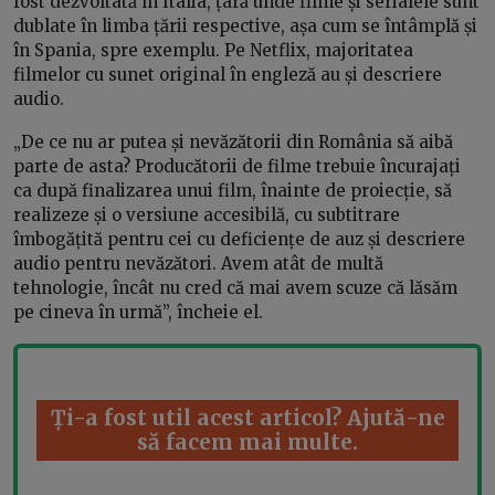
fost dezvoltată în Italia, țară unde filme și serialele sunt
dublate în limba țării respective, așa cum se întâmplă și
în Spania, spre exemplu. Pe Netflix, majoritatea
filmelor cu sunet original în engleză au și descriere
audio.
„De ce nu ar putea și nevăzătorii din România să aibă
parte de asta? Producătorii de filme trebuie încurajați
ca după finalizarea unui film, înainte de proiecție, să
realizeze și o versiune accesibilă, cu subtitrare
îmbogățită pentru cei cu deficiențe de auz și descriere
audio pentru nevăzători. Avem atât de multă
tehnologie, încât nu cred că mai avem scuze că lăsăm
pe cineva în urmă”, încheie el.
Ți-a fost util acest articol? Ajută-ne
să facem mai multe.