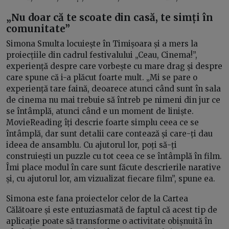
„Nu doar că te scoate din casă, te simți în
comunitate”
Simona Smulta locuiește în Timișoara și a mers la
proiecțiile din cadrul festivalului „Ceau, Cinema!”,
experiență despre care vorbește cu mare drag și despre
care spune că i-a plăcut foarte mult. „Mi se pare o
experiență tare faină, deoarece atunci când sunt în sala
de cinema nu mai trebuie să întreb pe nimeni din jur ce
se întâmplă, atunci când e un moment de liniște.
MovieReading îți descrie foarte simplu ceea ce se
întâmplă, dar sunt detalii care contează și care-ți dau
ideea de ansamblu. Cu ajutorul lor, poți să-ți
construiești un puzzle cu tot ceea ce se întâmplă în film.
Îmi place modul în care sunt făcute descrierile narative
și, cu ajutorul lor, am vizualizat fiecare film”, spune ea.
Simona este fana proiectelor celor de la Cartea
Călătoare și este entuziasmată de faptul că acest tip de
aplicație poate să transforme o activitate obișnuită în