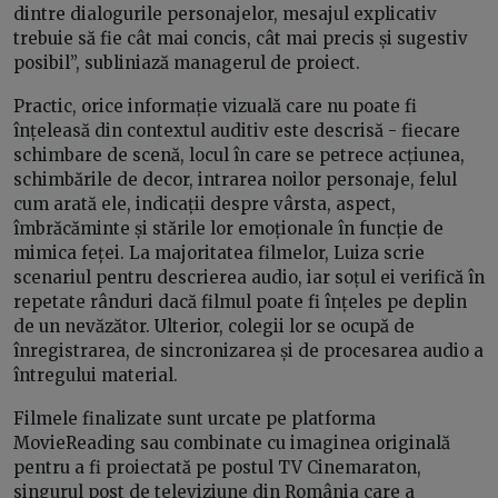
dintre dialogurile personajelor, mesajul explicativ
trebuie să fie cât mai concis, cât mai precis și sugestiv
posibil”, subliniază managerul de proiect.
Practic, orice informație vizuală care nu poate fi
înțeleasă din contextul auditiv este descrisă - fiecare
schimbare de scenă, locul în care se petrece acțiunea,
schimbările de decor, intrarea noilor personaje, felul
cum arată ele, indicații despre vârsta, aspect,
îmbrăcăminte și stările lor emoționale în funcție de
mimica feței. La majoritatea filmelor, Luiza scrie
scenariul pentru descrierea audio, iar soțul ei verifică în
repetate rânduri dacă filmul poate fi înțeles pe deplin
de un nevăzător. Ulterior, colegii lor se ocupă de
înregistrarea, de sincronizarea și de procesarea audio a
întregului material.
Filmele finalizate sunt urcate pe platforma
MovieReading sau combinate cu imaginea originală
pentru a fi proiectată pe postul TV Cinemaraton,
singurul post de televiziune din România care a