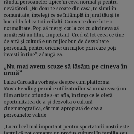
rândul persoanelor tipice în ceva normal și pentru
nevăzători. „Nu doar te scoate din casă, te simți în
comunitate, înțelegi ce se întâmplă în jurul tău și te
bucuri la fel ca toți ceilalți. Cumva te duce într-o
normalitate. Poți să mergi cot la cot cu altcineva să
urmărești un film, important. Cred că tot ceea ce ține
de artă și cultură e un mijloc bun de dezvoltare
personală, pentru oricine; un mijloc prin care poți
investi în tine”, adaugă ea.
„Nu mai avem scuze să lăsăm pe cineva în
urmă”
Luiza Carcadia vorbește despre cum platforma
MovieReading permite utilizatorilor să urmărească un
film artistic oriunde s-ar afla, în timp ce le oferă
oportunitatea de a-și dezvolta o cultură
cinematografică, cât mai apropiată de cea a
persoanelor valide.
„Lucrul cel mai important pentru spectatorii noștri este
faptul că pot comenta un produs cultural în familie sau