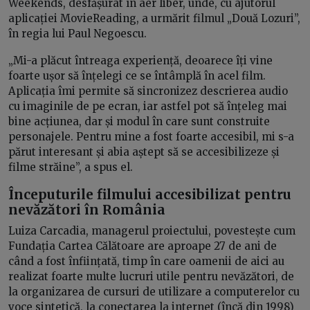
Weekends, desfășurat în aer liber, unde, cu ajutorul
aplicației MovieReading, a urmărit filmul „Două Lozuri”,
în regia lui Paul Negoescu.
„Mi-a plăcut întreaga experiență, deoarece îți vine
foarte ușor să înțelegi ce se întâmplă în acel film.
Aplicația îmi permite să sincronizez descrierea audio
cu imaginile de pe ecran, iar astfel pot să înțeleg mai
bine acțiunea, dar și modul în care sunt construite
personajele. Pentru mine a fost foarte accesibil, mi s-a
părut interesant și abia aștept să se accesibilizeze și
filme străine”, a spus el.
Începuturile filmului accesibilizat pentru
nevăzători în România
Luiza Carcadia, managerul proiectului, povestește cum
Fundația Cartea Călătoare are aproape 27 de ani de
când a fost înființată, timp în care oamenii de aici au
realizat foarte multe lucruri utile pentru nevăzători, de
la organizarea de cursuri de utilizare a computerelor cu
voce sintetică, la conectarea la internet (încă din 1998)