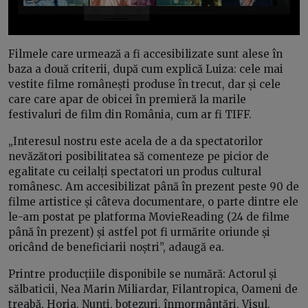
Filmele care urmează a fi accesibilizate sunt alese în
baza a două criterii, după cum explică Luiza: cele mai
vestite filme românești produse în trecut, dar și cele
care care apar de obicei în premieră la marile
festivaluri de film din România, cum ar fi TIFF.
„Interesul nostru este acela de a da spectatorilor
nevăzători posibilitatea să comenteze pe picior de
egalitate cu ceilalți spectatori un produs cultural
românesc. Am accesibilizat până în prezent peste 90 de
filme artistice și câteva documentare, o parte dintre ele
le-am postat pe platforma MovieReading (24 de filme
până în prezent) și astfel pot fi urmărite oriunde și
oricând de beneficiarii noștri”, adaugă ea.
Printre producțiile disponibile se numără: Actorul și
sălbaticii, Nea Marin Miliardar, Filantropica, Oameni de
treabă, Horia, Nunți, botezuri, înmormântări, Visul.