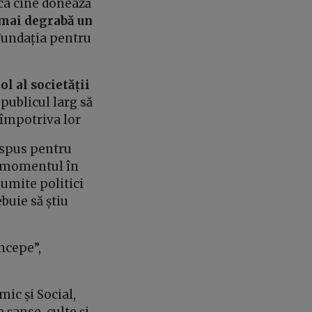
ica cine donează
mai degrabă un
Fundația pentru
l al societății
publicul larg să
 împotriva lor
 spus pentru
n momentul în
numite politici
Trebuie să știu
începe”,
ic și Social,