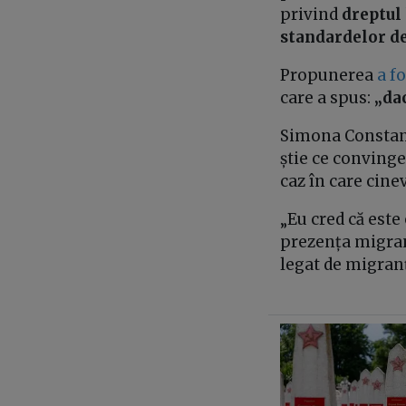
privind
dreptul 
standardelor de 
Propunerea
a fo
care a spus:
„dac
Simona Constant
știe ce convinge
caz în care cine
„Eu cred că este
prezența migranț
legat de migranț