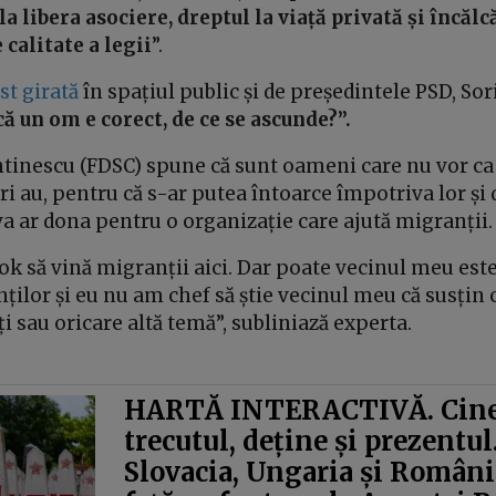
la libera asociere, dreptul la viață privată și încălc
calitate a legii
”.
st girată
în spațiul public și de președintele PSD, So
ă un om e corect, de ce se ascunde?”.
inescu (FDSC) spune că sunt oameni care nu vor ca 
ri au, pentru că s-ar putea întoarce împotriva lor ș
va ar dona pentru o organizație care ajută migranții
 ok să vină migranții aici. Dar poate vecinul meu est
ilor și eu nu am chef să știe vecinul meu că susțin 
i sau oricare altă temă”, subliniază experta.
HARTĂ INTERACTIVĂ. Cine
trecutul, deține și prezentul
Slovacia, Ungaria și România