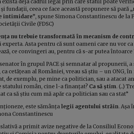
există deja cadrul legal prin care statul poate verif
i și fundații, ceea ce face această propunere să pară
„
e intimidare”
, spune Simona Constantinescu de la 
cietății Civile (FDSC)
nța nu trebuie transformată în mecanism de contro
 experta. Asta pentru că
sunt oameni care nu vor ca 
ază, ce convingeri au, pentru că s-ar putea întoarce
 senator în grupul PACE și semnatar al propunerii, a
, ca cetățean al României, vreau să știu – un ONG, î
t, de exemplu, pe mine ca politician, sau a atacat a
 statului român, cine l-a finanțat?
Ca să știm
. (...) 
țat ca să știu cum mă apăr ca politician sau ca stat”
enționeze, este sămânța
legii agentului străin
. Așa 
imona Constantinescu
lativă a primit avize negative de la Consiliul Econom