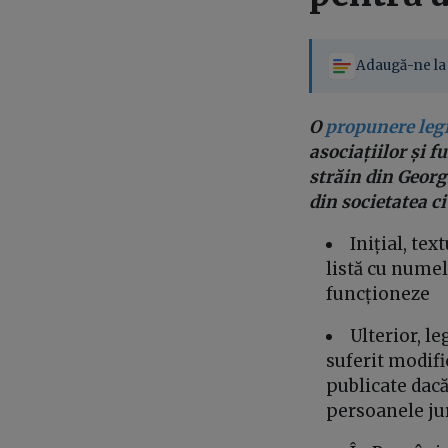
Adaugă-ne la 
O
propunere legi
asociațiilor și 
străin din Georgi
din societatea ci
Inițial, te
listă cu numel
funcționeze
Ulterior, l
suferit modifi
publicate dacă
persoanele ju