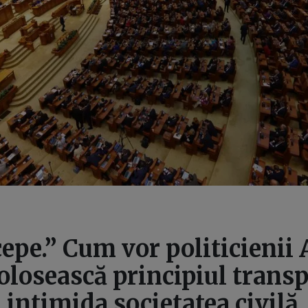
epe.” Cum vor politicienii 
olosească principiul trans
 intimida societatea civilă