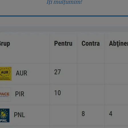
Îți mulțumim!