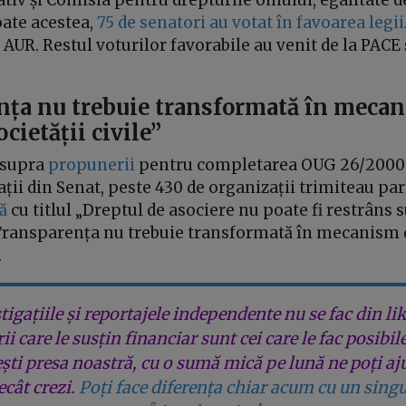
ativ și Comisia pentru drepturile omului, egalitate de
oate acestea,
75 de senatori au votat în favoarea legii
i AUR. Restul voturilor favorabile au venit de la PACE 
nța nu trebuie transformată în meca
ocietății civile”
 asupra
propunerii
pentru completarea OUG 26/2000 c
dații din Senat, peste 430 de organizații trimiteau p
ă
cu titlul „Dreptul de asociere nu poate fi restrâns 
Transparența nu trebuie transformată în mecanism d
.
tigațiile și reportajele independente nu se fac din lik
rii care le susțin financiar sunt cei care le fac posibil
ești presa noastră, cu o sumă mică pe lună ne poți aj
cât crezi.
Poți face diferența chiar acum cu un singu