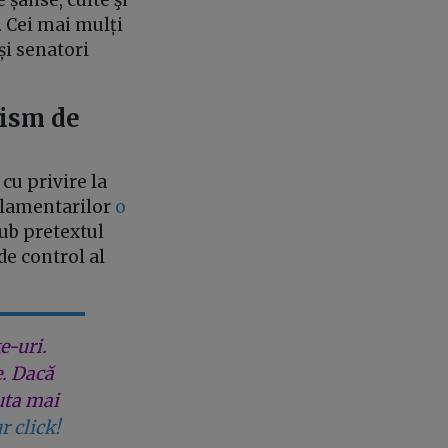
 șanse, culte şi
. Cei mai mulți
și senatori
nism de
u privire la
arlamentarilor
o
sub pretextul
e control al
e-uri.
e. Dacă
uta mai
r click!