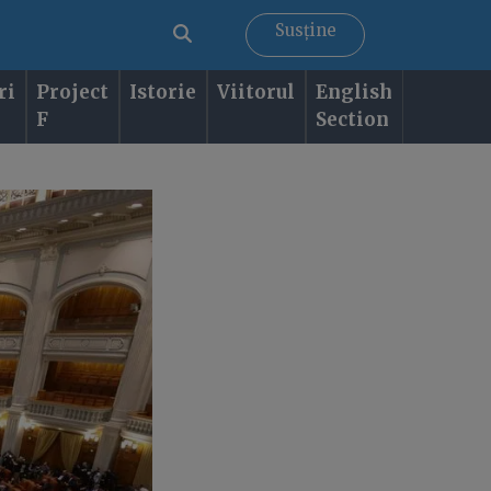
Susține
ri
Project
Istorie
Viitorul
English
F
Section