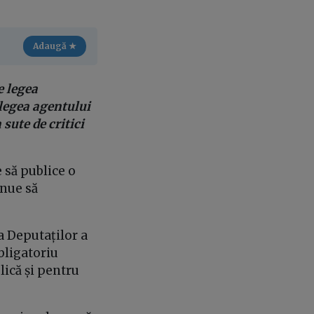
Adaugă ★
e legea
 legea agentului
 sute de critici
 să publice o
inue să
ra Deputaților a
bligatoriu
lică și pentru