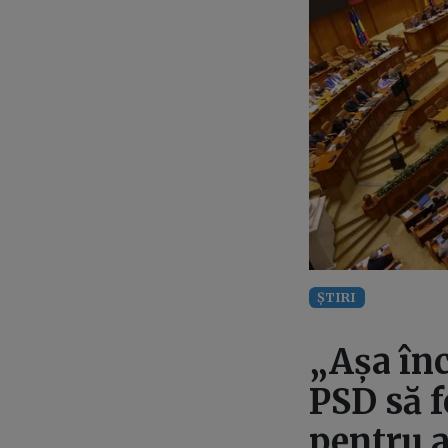
ȘTIRI
„Așa înc
PSD să f
pentru a