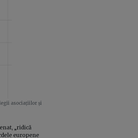
gii asociațiilor și
enat, „ridică
ardele europene