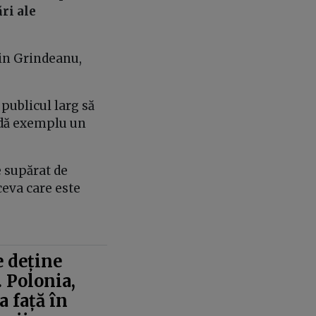
ări ale
rin Grindeanu,
publicul larg să
i dă exemplu un
.
e supărat de
ceva care este
 deține
. Polonia,
 față în