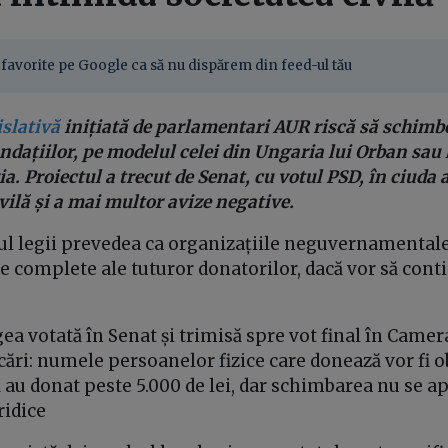
favorite pe Google ca să nu dispărem din feed-ul tău
slativă
inițiată de parlamentari AUR riscă să schimb
fundațiilor, pe modelul celei din Ungaria lui Orban sau
a. Proiectul a trecut de Senat, cu votul PSD, în ciuda a
vilă și a mai multor avize negative.
xtul legii prevedea ca organizațiile neguvernamentale
e complete ale tuturor donatorilor, dacă vor să cont
egea votată în Senat și trimisă spre vot final în Came
cări: numele persoanelor fizice care donează vor fi o
 au donat peste 5.000 de lei, dar schimbarea nu se ap
ridice