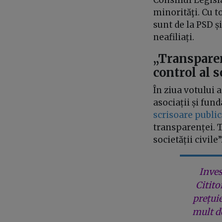
Consiliul Legisl
minorităţi. Cu t
sunt de la PSD ș
neafiliați.
„Transpare
control al s
În ziua votului
asociații și fun
scrisoare public
transparenței. 
societății civile”
Inves
Citito
prețui
mult de