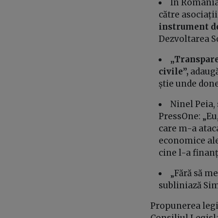
În România 
către asociați
instrument d
Dezvoltarea So
„Transpare
civile”,
adaugă
știe unde done
Ninel Peia,
PressOne: „Eu
care m-a ataca
economice ale
cine l-a finan
„Fără să m
subliniază S
Propunerea legis