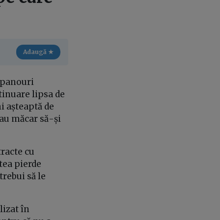
Adaugă ★
 panouri
ntinuare lipsa de
i așteaptă de
sau măcar să-și
tracte cu
utea pierde
trebui să le
izat în