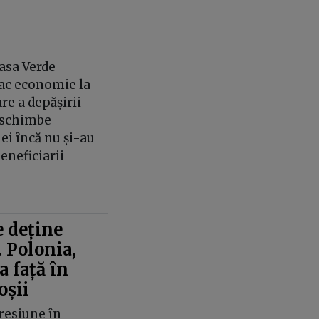
Casa Verde
fac economie la
re a depășirii
i schimbe
 ei încă nu și-au
eneficiarii
 deține
. Polonia,
 față în
oșii
resiune în