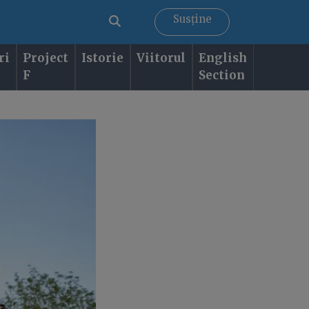
Susține
ri
Project
Istorie
Viitorul
English
F
Section