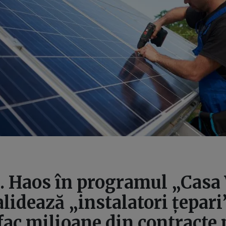
. Haos în programul „Casa 
alidează „instalatori țepari”
fac milioane din contracte 