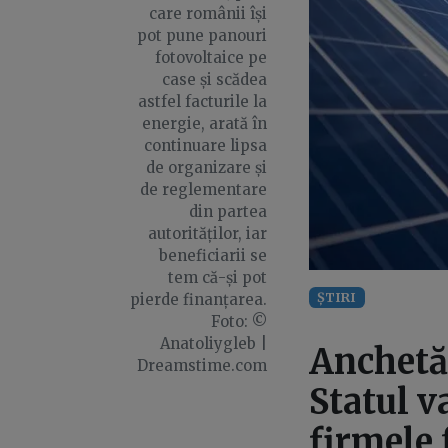
care românii își
pot pune panouri
fotovoltaice pe
case și scădea
astfel facturile la
energie, arată în
continuare lipsa
de organizare și
de reglementare
din partea
autorităților, iar
beneficiarii se
tem că-și pot
ȘTIRI
pierde finanțarea.
Foto: ©
Anatoliygleb |
Anchetă
Dreamstime.com
Statul v
firmele 