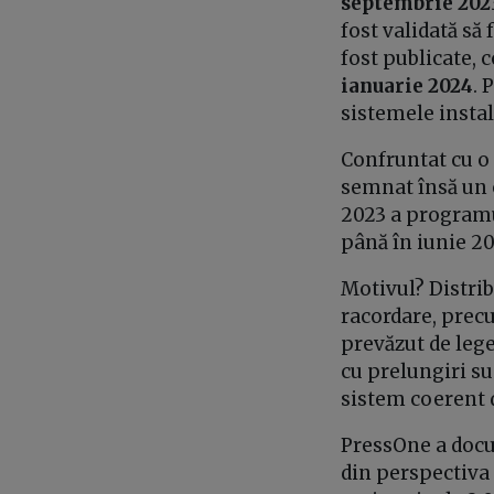
septembrie 202
fost validată să 
fost publicate, 
ianuarie 2024
. 
sistemele insta
Confruntat cu o 
semnat însă un o
2023 a programul
până în iunie 2
Motivul? Distrib
racordare, precu
prevăzut de leg
cu prelungiri s
sistem coerent d
PressOne a docu
din perspectiva 