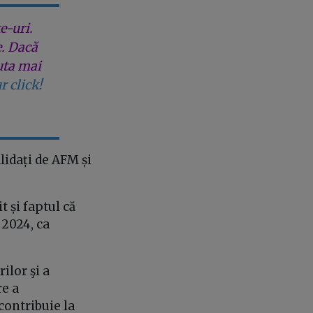
e-uri.
e. Dacă
uta mai
r click!
lidați de AFM și
t și faptul că
2024, ca
ilor şi a
re a
contribuie la