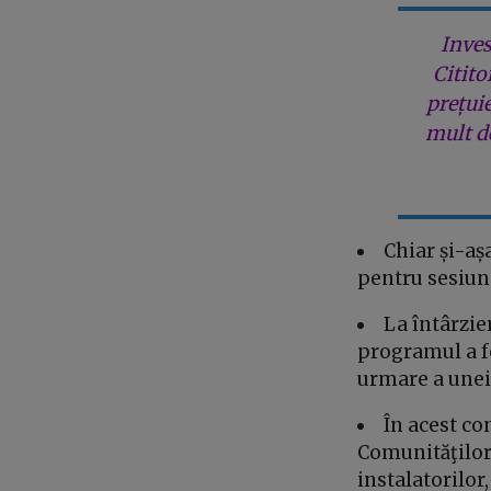
Inves
Citito
prețui
mult de
Chiar și-aș
pentru sesiun
La întârzie
programul a f
urmare a unei 
În acest co
Comunităţilor 
instalatorilor