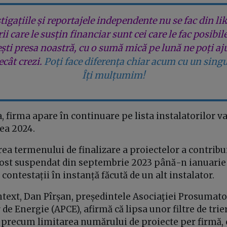
tigațiile și reportajele independente nu se fac din lik
rii care le susțin financiar sunt cei care le fac posibil
ești presa noastră, cu o sumă mică pe lună ne poți aj
cât crezi.
Poți face diferența chiar acum cu un singu
Îți mulțumim!
a, firma apare în continuare pe lista instalatorilor va
ea 2024.
rea termenului de finalizare a proiectelor a contribui
ost suspendat din septembrie 2023 până-n ianuarie 
contestații în instanță făcută de un alt instalator.
ntext, Dan Pîrșan, președintele Asociaţiei Prosumator
de Energie (APCE), afirmă că lipsa unor filtre de trie
, precum limitarea numărului de proiecte per firmă, 