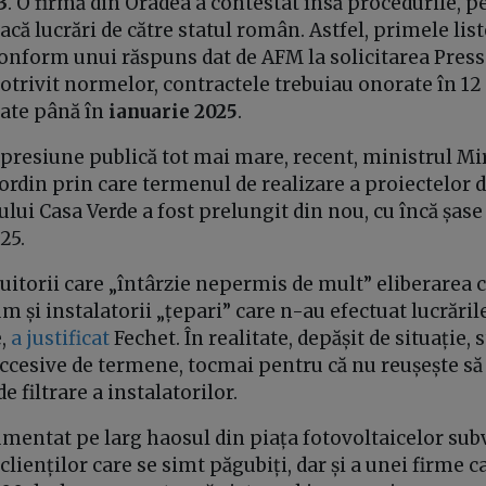
3
. O firmă din Oradea a contestat însă procedurile, p
facă lucrări de către statul român. Astfel, primele list
conform unui răspuns dat de AFM la solicitarea Pres
Potrivit normelor, contractele trebuiau onorate în 12 
late până în
ianuarie 2025
.
presiune publică tot mai mare, recent, ministrul Mir
rdin prin care termenul de realizare a proiectelor 
ui Casa Verde a fost prelungit din nou, cu încă șase 
025.
uitorii care „întârzie nepermis de mult” eliberarea c
m și instalatorii „țepari” care n-au efectuat lucrări
e,
a justificat
Fechet. În realitate, depășit de situație,
uccesive de termene, tocmai pentru că nu reușește să
e filtrare a instalatorilor.
mentat pe larg haosul din piața fotovoltaicelor sub
clienților care se simt păgubiți, dar și a unei firme 