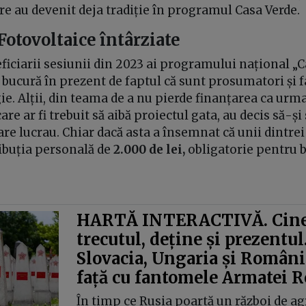
are au devenit deja tradiție în programul Casa Verde.
Fotovoltaice întârziate
ficiarii sesiunii din 2023 ai programului național „
 bucură în prezent de faptul că sunt prosumatori și 
ie. Alții, din teama de a nu pierde finanțarea ca urma
are ar fi trebuit să aibă proiectul gata, au decis să-ș
care lucrau. Chiar dacă asta a însemnat că unii dintrei
ibuția personală de
2.000 de lei,
obligatorie pentru b
HARTĂ INTERACTIVĂ. Cine
trecutul, deține și prezentul
Slovacia, Ungaria și România
față cu fantomele Armatei R
În timp ce Rusia poartă un război de ag