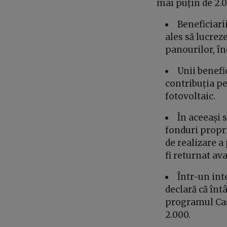
mai puțin de 2.0
Beneficiari
ales să lucrez
panourilor, în
Unii benefic
contribuția pe
fotovoltaic.
În aceeași 
fonduri propri
de realizare a 
fi returnat av
Într-un int
declară că înt
programul Cas
2.000.