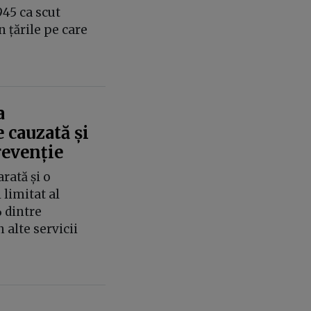
945 ca scut
 țările pe care
a
 cauzată și
revenție
rată și o
limitat al
 dintre
n alte servicii