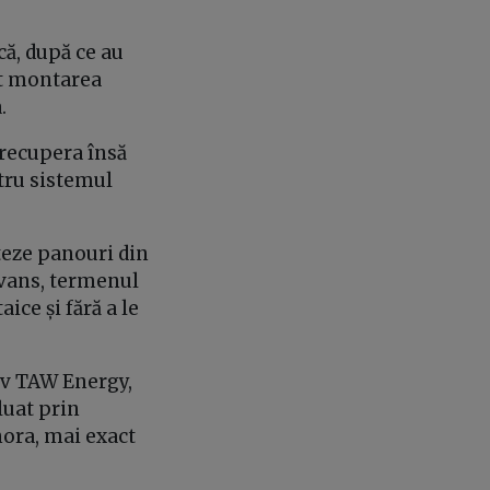
că, după ce au
lt montarea
a.
i recupera însă
tru sistemul
teze panouri din
avans, termenul
aice și fără a le
iv TAW Energy,
luat prin
nora, mai exact