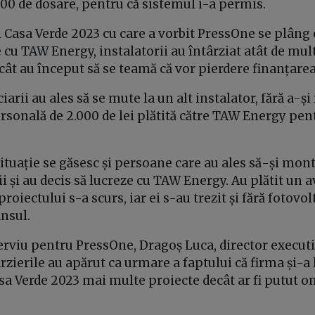
00 de dosare, pentru că sistemul i-a permis.
i Casa Verde 2023 cu care a vorbit PressOne se plâng 
e cu TAW Energy, instalatorii au întârziat atât de mu
cât au început să se teamă că vor pierdere finanțare
iarii au ales să se mute la un alt instalator, fără a-ș
rsonală de 2.000 de lei plătită către TAW Energy pen
situație se găsesc și persoane care au ales să-și mon
i și au decis să lucreze cu TAW Energy. Au plătit un 
proiectului s-a scurs, iar ei s-au trezit și fără fotovolt
ansul.
erviu pentru PressOne, Dragoș Luca, director execut
ârzierile au apărut ca urmare a faptului că firma și-a 
a Verde 2023 mai multe proiecte decât ar fi putut o