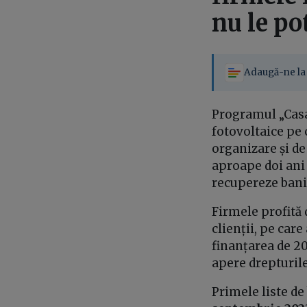
nu le po
Adaugă-ne la 
Programul „Casa
fotovoltaice pe c
organizare și de
aproape doi ani 
recupereze bani
Firmele profită 
clienții, pe car
finanțarea de 20 
apere drepturile
Primele liste de