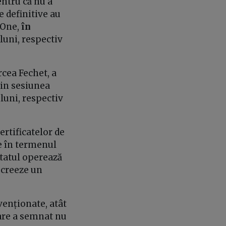
entru că nu a
e definitive au
sOne,
în
luni, respectiv
cea Fechet, a
din sesiunea
luni, respectiv
ertificatelor de
le în termenul
 statul operează
 creeze un
venționate, atât
care a semnat nu