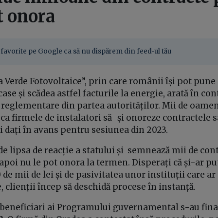
t onora
favorite pe Google ca să nu dispărem din feed-ul tău
 Verde Fotovoltaice”, prin care românii își pot pune
ase și scădea astfel facturile la energie, arată în co
 reglementare din partea autorităților. Mii de oamen
ca firmele de instalatori să-și onoreze contractele 
i dați în avans pentru sesiunea din 2023.
de lipsa de reacție a statului și semnează mii de con
e apoi nu le pot onora la termen. Disperați că și-ar p
de mii de lei și de pasivitatea unor instituții care ar 
, clienții încep să deschidă procese în instanță.
 beneficiari ai Programului guvernamental s-au final