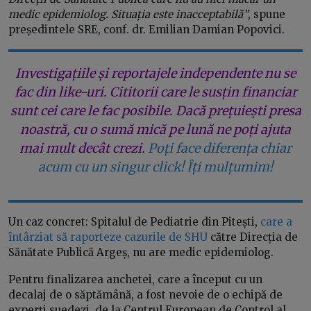
medic epidemiolog. Situația este inacceptabilă”
, spune
președintele SRE, conf. dr. Emilian Damian Popovici.
Investigațiile și reportajele independente nu se
fac din like-uri. Cititorii care le susțin financiar
sunt cei care le fac posibile. Dacă prețuiești presa
noastră, cu o sumă mică pe lună ne poți ajuta
mai mult decât crezi.
Poți face diferența chiar
acum cu un singur click! Îți mulțumim!
Un caz concret: Spitalul de Pediatrie din Pitești,
care a
întârziat să raporteze cazurile de SHU
către Direcția de
Sănătate Publică Argeș, nu are medic epidemiolog.
Pentru finalizarea anchetei, care a început cu un
decalaj de o săptămână, a fost nevoie de o echipă de
experți suedezi, de la Centrul European de Control al