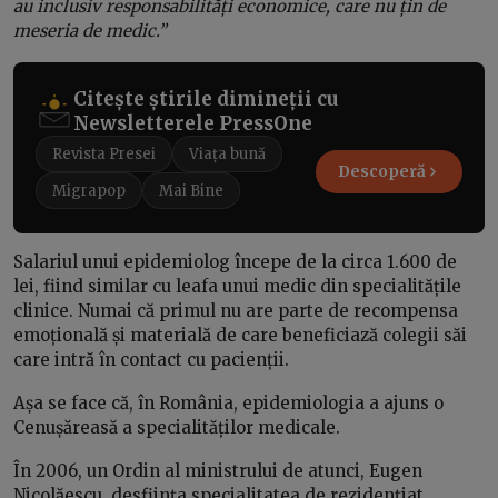
au inclusiv responsabilități economice, care nu țin de
meseria de medic.”
Citește știrile dimineții cu
Newsletterele PressOne
Revista Presei
Viața bună
Descoperă
Migrapop
Mai Bine
Salariul unui epidemiolog începe de la circa 1.600 de
lei, fiind similar cu leafa unui medic din specialitățile
clinice. Numai că primul nu are parte de recompensa
emoțională și materială de care beneficiază colegii săi
care intră în contact cu pacienții.
Așa se face că, în România, epidemiologia a ajuns o
Cenușăreasă a specialităților medicale.
În 2006, un Ordin al ministrului de atunci, Eugen
Nicolăescu, desființa specialitatea de rezidențiat