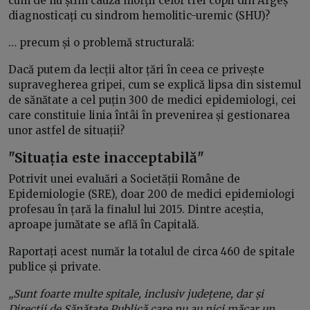
cum de nu știm cauza morții celor trei copii din Argeș
diagnosticați cu sindrom hemolitic-uremic (SHU)?
… precum și o problemă structurală:
Dacă putem da lecții altor țări în ceea ce privește
supravegherea gripei, cum se explică lipsa din sistemul
de sănătate a cel puțin 300 de medici epidemiologi, cei
care constituie linia întâi în prevenirea și gestionarea
unor astfel de situații?
"Situația este inacceptabilă"
Potrivit unei evaluări a Societății Române de
Epidemiologie (SRE), doar 200 de medici epidemiologi
profesau în țară la finalul lui 2015. Dintre aceștia,
aproape jumătate se află în Capitală.
Raportați acest număr la totalul de circa 460 de spitale
publice și private.
„Sunt foarte multe spitale, inclusiv județene, dar și
Direcții de Sănătate Publică care nu au nici măcar un