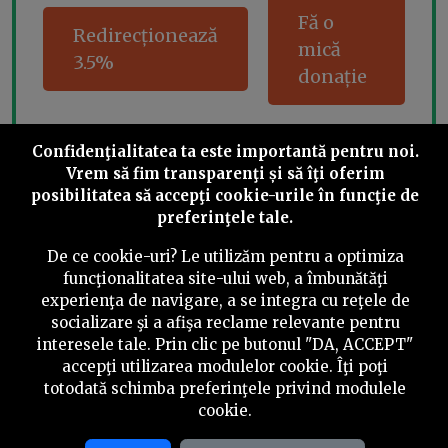
Fă o
Redirecționează
mică
3.5%
donație
Confidenţialitatea ta este importantă pentru noi.
Share this
Vrem să fim transparenţi și să îţi oferim
posibilitatea să accepţi cookie-urile în funcţie de
preferinţele tale.
De ce cookie-uri? Le utilizăm pentru a optimiza
funcţionalitatea site-ului web, a îmbunătăţi
experienţa de navigare, a se integra cu reţele de
©
2026
PressOne.ro
socializare şi a afişa reclame relevante pentru
interesele tale. Prin clic pe butonul "DA, ACCEPT"
RSS
Newslettere
Despre noi
Politica editorială
accepţi utilizarea modulelor cookie. Îţi poţi
totodată schimba preferinţele privind modulele
Politica de verificare a conținutului
Contact
cookie.
Termeni și condiții