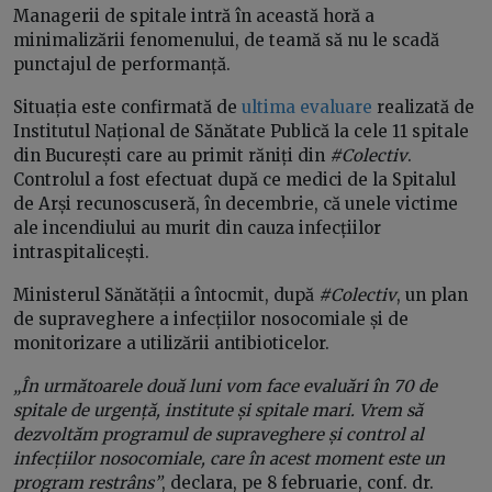
Managerii de spitale intră în această horă a
minimalizării fenomenului, de teamă să nu le scadă
punctajul de performanță.
Situația este confirmată de
ultima evaluare
realizată de
Institutul Național de Sănătate Publică la cele 11 spitale
din București care au primit răniți din
#Colectiv
.
Controlul a fost efectuat după ce medici de la Spitalul
de Arși recunoscuseră, în decembrie, că unele victime
ale incendiului au murit din cauza infecțiilor
intraspitalicești.
Ministerul Sănătății a întocmit, după
#Colectiv
, un plan
de supraveghere a infecțiilor nosocomiale și de
monitorizare a utilizării antibioticelor.
„În următoarele două luni vom face evaluări în 70 de
spitale de urgență, institute și spitale mari. Vrem să
dezvoltăm programul de supraveghere și control al
infecțiilor nosocomiale, care în acest moment este un
program restrâns”
, declara, pe 8 februarie, conf. dr.