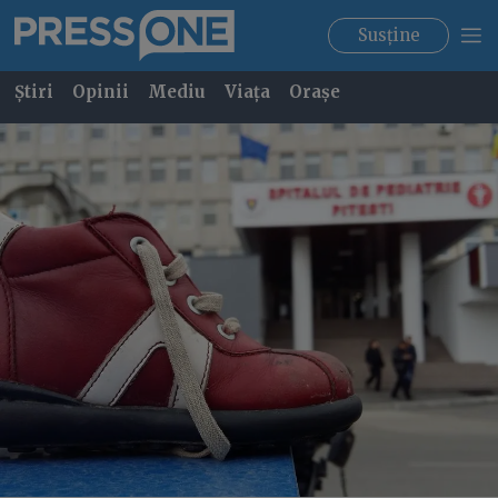
Susține
Știri
Opinii
Mediu
Viața
Orașe