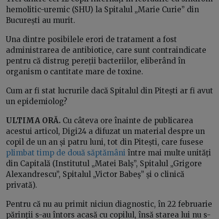
hemolitic-uremic (SHU) la Spitalul „Marie Curie” din
București au murit.
Una dintre posibilele erori de tratament a fost
administrarea de antibiotice, care sunt contraindicate
pentru că distrug pereții bacteriilor, eliberând în
organism o cantitate mare de toxine.
Cum ar fi stat lucrurile dacă Spitalul din Pitești ar fi avut
un epidemiolog?
ULTIMA ORĂ.
Cu câteva ore înainte de publicarea
acestui articol, Digi24 a difuzat un material despre un
copil de un an și patru luni, tot din Pitești, care fusese
plimbat timp de două săptămâni
între mai multe unități
din Capitală (Institutul „Matei Balș”, Spitalul „Grigore
Alexandrescu”, Spitalul „Victor Babeș” și o clinică
privată).
Pentru că nu au primit niciun diagnostic, în 22 februarie
părinții s-au întors acasă cu copilul, însă starea lui nu s-