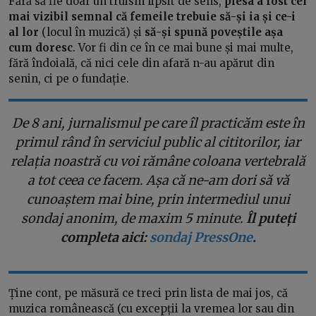
Fără să fie doar un truism lipsit de sens,
piesa a fost cel
mai vizibil semnal că femeile trebuie să-și ia și ce-i
al lor
(locul în muzică) și
să-și spună poveștile așa
cum doresc
. Vor fi din ce în ce mai bune și mai multe,
fără îndoială, că nici cele din afară n-au apărut din
senin, ci pe o fundație.
De 8 ani, jurnalismul pe care îl practicăm este în
primul rând în serviciul public al cititorilor, iar
relația noastră cu voi rămâne coloana vertebrală
a tot ceea ce facem. Așa că ne-am dori să vă
cunoaștem mai bine, prin intermediul unui
sondaj anonim, de maxim 5 minute.
Îl puteți
completa aici:
sondaj PressOne
.
Ține cont, pe măsură ce treci prin lista de mai jos, că
muzica românească (cu excepții la vremea lor sau din