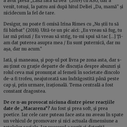
a avut piesa „Lasă fata să bea” (2019) cu ASU, dar a
venit, totuși, la patru ani după hitul Deliei „Da, mamă” și
nicidecum la fel de tare.
Desigur, nu poate fi omisă Irina Rimes cu „Nu știi tu să
fii bărbat” (2018). Uită-te un pic aici: „Eu vreau să fug, tu
iar mă prinzi / Eu vreau să strig, tu-mi spui să tac [...] Ți-
am dat puterea asupra mea / Eu sunt puternică, dar nu
așa, dar nu acum.”
Iată, și maneaua, și pop-ul pot livra pe zona asta, dar s-
au ținut cu grație departe de discuția despre abuzuri și
rolul ceva mai pronunțat al femeii în societate dincolo
de-a fi trofeu, neajutorată sau îndrăgostită până peste
cap și, prin urmare, irațională. Tema centrală a fost
constant dragostea.
De ce n-au provocat niciuna dintre piese reacțiile
date de „Macarena”?
Au fost și prea soft, și prea
poetice. Iar cele care puteau face asta nu aveau în spate
un vehicul de promovare și nici actuala dimensiune a