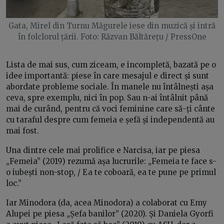
Gata, Mirel din Turnu Măgurele iese din muzică și intră
în folclorul țării. Foto: Răzvan Băltărețu / PressOne
Lista de mai sus, cum ziceam, e incompletă, bazată pe o
idee importantă: piese în care mesajul e direct și sunt
abordate probleme sociale. În manele nu întâlnești așa
ceva, spre exemplu, nici în pop. Sau n-ai întâlnit până
mai de curând, pentru că voci feminine care să-ți cânte
cu taraful despre cum femeia e șefă și independentă au
mai fost.
Una dintre cele mai prolifice e Narcisa, iar pe piesa
„Femeia” (2019) rezumă așa lucrurile: „Femeia te face s-
o iubești non-stop, / Ea te coboară, ea te pune pe primul
loc.”
Iar Minodora (da, acea Minodora) a colaborat cu Emy
Alupei pe piesa „Șefa banilor” (2020). Și Daniela Gyorfi