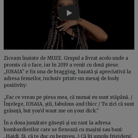
Play
Ziceam înainte de MUZE. Grupul a livrat acolo unde a
promis că o face, iar în 2019 a venit cu două piese.
„IOSAIA” e fix una de bragging, bazată și apreciativă la
adresa femeilor, inclusiv printr-un mesaj de body
positivity:
„Fac ce vreau pe piesa mea, că numai eu sunt stăpână. /
Înțelege, IOSAIA, știi, fabulous and thicc / Tu zici că sunt
grăsuță, but you’d want me on your dick.”
În a doua jumătate găsești și un rant la adresa
bombardierilor care se flexează cu mașini sau bani:
„Haidi, fă, că te duc cu bemveu…) Că îți umplu frigideru’,