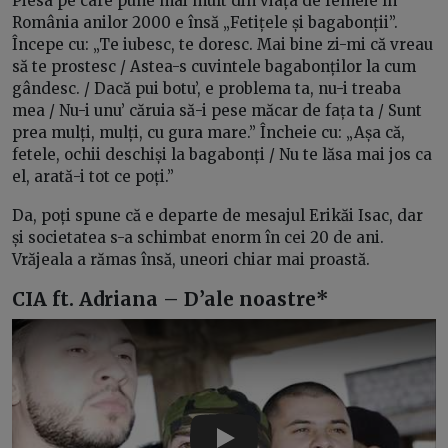
Piesa pe care pune mai mult din viața de femeie în
România anilor 2000 e însă „Fetițele și bagabonții”.
Începe cu: „Te iubesc, te doresc. Mai bine zi-mi că vreau
să te prostesc / Astea-s cuvintele bagabonților la cum
gândesc. / Dacă pui botu’, e problema ta, nu-i treaba
mea / Nu-i unu’ căruia să-i pese măcar de fața ta / Sunt
prea mulți, mulți, cu gura mare.” Încheie cu: „Așa că,
fetele, ochii deschiși la bagabonți / Nu te lăsa mai jos ca
el, arată-i tot ce poți.”
Da, poți spune că e departe de mesajul Erikăi Isac, dar
și societatea s-a schimbat enorm în cei 20 de ani.
Vrăjeala a rămas însă, uneori chiar mai proastă.
CIA ft. Adriana – D’ale noastre*