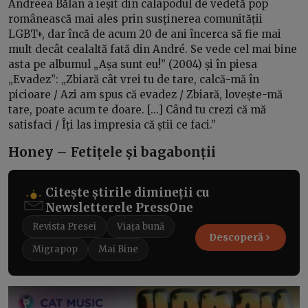
Andreea Bălan a ieșit din calapodul de vedetă pop
românească mai ales prin susținerea comunității
LGBT+, dar încă de acum 20 de ani încerca să fie mai
mult decât cealaltă fată din André. Se vede cel mai bine
asta pe albumul „Așa sunt eu!” (2004) și în piesa
„Evadez”: „Zbiară cât vrei tu de tare, calcă-mă în
picioare / Azi am spus că evadez / Zbiară, lovește-mă
tare, poate acum te doare. [...] Când tu crezi că mă
satisfaci / Îți las impresia că știi ce faci.”
Honey – Fetițele și bagabonții
Citește știrile dimineții cu
Newsletterele PressOne
Revista Presei
Viața bună
Descoperă
Migrapop
Mai Bine