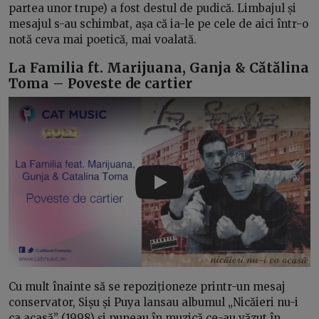
partea unor trupe) a fost destul de pudică. Limbajul și
mesajul s-au schimbat, așa că ia-le pe cele de aici într-o
notă ceva mai poetică, mai voalată.
La Familia ft. Marijuana, Ganja & Cătălina
Toma – Poveste de cartier
Play
Cu mult înainte să se repoziționeze printr-un mesaj
conservator, Sișu și Puya lansau albumul „Nicăieri nu-i
ca acasă” (1998) și puneau în muzică ce-au văzut în