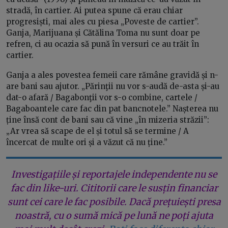
stradă, în cartier. Ai putea spune că erau chiar
progresiști, mai ales cu piesa „Poveste de cartier”.
Ganja, Marijuana și Cătălina Toma nu sunt doar pe
refren, ci au ocazia să pună în versuri ce au trăit în
cartier.
Ganja a ales povestea femeii care rămâne gravidă și n-
are bani sau ajutor. „Părinţii nu vor s-audă de-asta și-au
dat-o afară / Bagabonţii vor s-o combine, cartele /
Bagaboantele care fac din pat bancnotele.” Nașterea nu
ține însă cont de bani sau că vine „în mizeria străzii”:
„Ar vrea să scape de el și totul să se termine / A
încercat de multe ori și a văzut că nu ține.”
Investigațiile și reportajele independente nu se
fac din like-uri. Cititorii care le susțin financiar
sunt cei care le fac posibile. Dacă prețuiești presa
noastră, cu o sumă mică pe lună ne poți ajuta