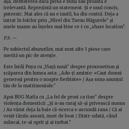
așa, dezbaterea dacă piesa e bună sau proastă e
irelevantă. Reprezintă un statement. Și e unul concis,
puternic. Mai ales că nu e inutil, ba din contră. Deja a
intrat în folclor prin „Mirel din Turnu Măgurele” și
unele mame au înțeles mai bine ce-i cu „share location”.
P.S. —
Pe subiectul abuzurilor, mai sunt alte 3 piese care
merită un pic de atenție.
Este întâi Puya cu „Viață nouă” despre proxenetism și
scăparea din lumea asta: „Adu-ți aminte: «Caut domni
generoși pentru o noapte fierbinte» / Așa suna anunțul
tău de la matrimoniale.”
Apoi BUG Mafia cu „La fel de prost ca tine” despre
violența domestică: „Și n-au curaj să-și privească mama
/ Au văzut deja la baie că-ncerca s-ascundă rana / Că ai
venit târziu aseară, mort de beat / Dintr-odată, când
mâncai, te-ai oprit și ai turbat.”