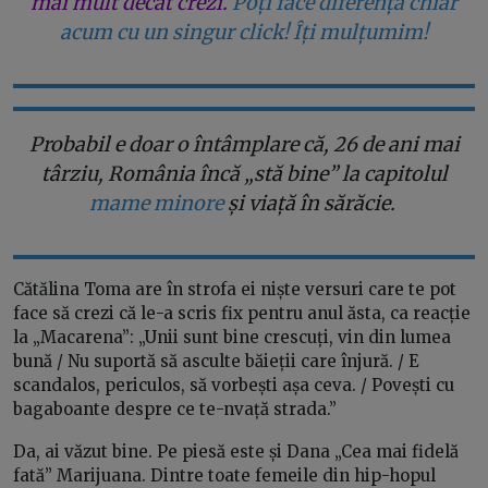
mai mult decât crezi.
Poți face diferența chiar
acum cu un singur click! Îți mulțumim!
Probabil e doar o întâmplare că, 26 de ani mai
târziu, România încă „stă bine” la capitolul
mame minore
și viață în sărăcie.
Cătălina Toma are în strofa ei niște versuri care te pot
face să crezi că le-a scris fix pentru anul ăsta, ca reacție
la „Macarena”: „Unii sunt bine crescuți, vin din lumea
bună / Nu suportă să asculte băieții care înjură. / E
scandalos, periculos, să vorbești așa ceva. / Povești cu
bagaboante despre ce te-nvață strada.”
Da, ai văzut bine. Pe piesă este și Dana „Cea mai fidelă
fată” Marijuana. Dintre toate femeile din hip-hopul