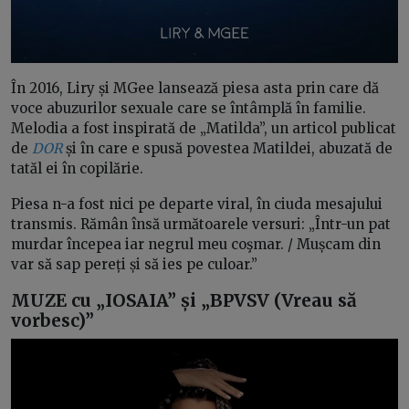
În 2016, Liry și MGee lansează piesa asta prin care dă
voce abuzurilor sexuale care se întâmplă în familie.
Melodia a fost inspirată de „Matilda”, un articol publicat
de
DOR
și în care e spusă povestea Matildei, abuzată de
tatăl ei în copilărie.
Piesa n-a fost nici pe departe viral, în ciuda mesajului
transmis. Rămân însă următoarele versuri: „Într-un pat
murdar începea iar negrul meu coşmar. / Mușcam din
var să sap pereți și să ies pe culoar.”
MUZE cu „IOSAIA” și „BPVSV (Vreau să
vorbesc)”