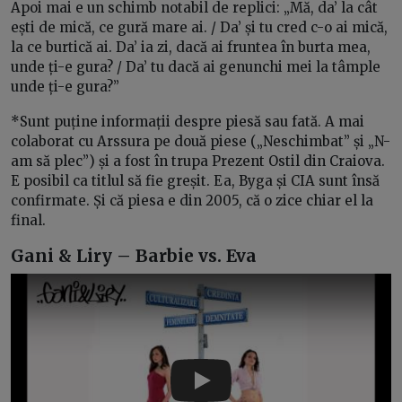
Apoi mai e un schimb notabil de replici: „Mă, da’ la cât
ești de mică, ce gură mare ai. / Da’ și tu cred c-o ai mică,
la ce burtică ai. Da’ ia zi, dacă ai fruntea în burta mea,
unde ți-e gura? / Da’ tu dacă ai genunchi mei la tâmple
unde ți-e gura?”
*Sunt puține informații despre piesă sau fată. A mai
colaborat cu Arssura pe două piese („Neschimbat” și „N-
am să plec”) și a fost în trupa Prezent Ostil din Craiova.
E posibil ca titlul să fie greșit. Ea, Byga și CIA sunt însă
confirmate. Și că piesa e din 2005, că o zice chiar el la
final.
Gani & Liry – Barbie vs. Eva
Play