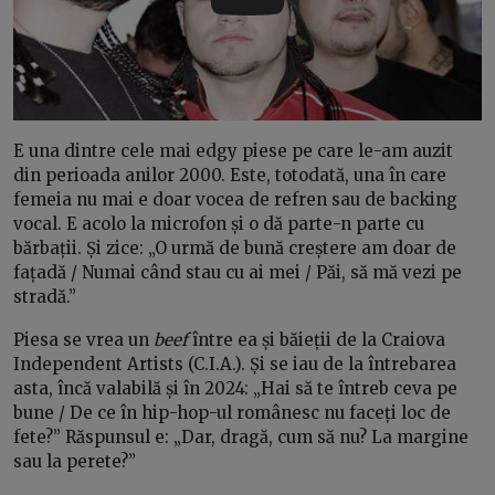
Play
E una dintre cele mai edgy piese pe care le-am auzit
din perioada anilor 2000. Este, totodată, una în care
femeia nu mai e doar vocea de refren sau de backing
vocal. E acolo la microfon și o dă parte-n parte cu
bărbații. Și zice: „O urmă de bună creștere am doar de
fațadă / Numai când stau cu ai mei / Păi, să mă vezi pe
stradă.”
Piesa se vrea un
beef
între ea și băieții de la Craiova
Independent Artists (C.I.A.). Și se iau de la întrebarea
asta, încă valabilă și în 2024: „Hai să te întreb ceva pe
bune / De ce în hip-hop-ul românesc nu faceți loc de
fete?” Răspunsul e: „Dar, dragă, cum să nu? La margine
sau la perete?”