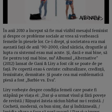
În anii 2010 a început să fie mai vizibil mesajul feminist
și despre ce probleme sociale ar vrea să vorbească
femeile în piesele lor. Ce-i drept, și societatea era mai
așezată față de anii ‘90–2000, când sărăcia, drogurile și
lupta cu sistemul erau mai acute. Și, dacă e mai bine, să
fie pentru toți mai bine, nu? Albumul „Alternative”
(2012) lansat de Gani & Liry a fost cât se poate de pe
față. Pe copertă erau 4 cuvinte: culturalizare, credință,
feminitate, demnitate. Și poate cea mai emblematică
piesă a fost „Barbie vs. Eva”.
Liry vorbește despre condiția femeii care poate fi
stăpână pe viața ei: „Dar și-a urmat visul și fără povețe
de revistă / Rățuștei ăsteia niciun bărbat nu-i rezistă. /
Cochetă, modernă, cu bun simț, dar și îndrăzneală, /
Invidia altora o face să pară ușoară / Dar și-a impus