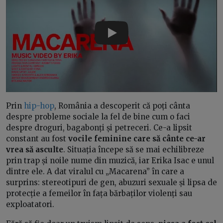
Play
Prin
hip-hop
, România a descoperit că poți cânta
despre probleme sociale la fel de bine cum o faci
despre droguri, bagabonți și petreceri. Ce-a lipsit
constant au fost
vocile feminine care să cânte ce-ar
vrea să asculte
. Situația începe să se mai echilibreze
prin trap și noile nume din muzică, iar Erika Isac e unul
dintre ele. A dat viralul cu „Macarena” în care a
surprins: stereotipuri de gen, abuzuri sexuale și lipsa de
protecție a femeilor în fața bărbaților violenți sau
exploatatori.