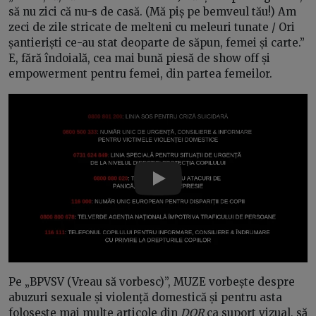
să nu zici că nu-s de casă. (Mă piș pe bemveul tău!) Am
zeci de zile stricate de melteni cu meleuri tunate / Ori
șantieriști ce-au stat deoparte de săpun, femei și carte.”
E, fără îndoială, cea mai bună piesă de show off și
empowerment pentru femei, din partea femeilor.
Play
Pe „BPVSV (Vreau să vorbesc)”, MUZE vorbește despre
abuzuri sexuale și violență domestică și pentru asta
folosește mai multe articole din
DOR
ca suport vizual, să