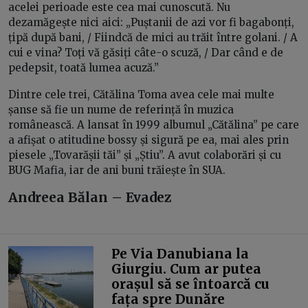
acelei perioade este cea mai cunoscută. Nu
dezamăgește nici aici: „Puștanii de azi vor fi bagabonți,
țipă după bani, / Fiindcă de mici au trăit între golani. / A
cui e vina? Toți vă găsiți câte-o scuză, / Dar când e de
pedepsit, toată lumea acuză.”
Dintre cele trei, Cătălina Toma avea cele mai multe
șanse să fie un nume de referință în muzica
românească. A lansat în 1999 albumul „Cătălina” pe care
a afișat o atitudine bossy și sigură pe ea, mai ales prin
piesele „Tovarășii tăi” și „Știu”. A avut colaborări și cu
BUG Mafia, iar de ani buni trăiește în SUA.
Andreea Bălan – Evadez
Pe Via Danubiana la
Giurgiu. Cum ar putea
orașul să se întoarcă cu
fața spre Dunăre