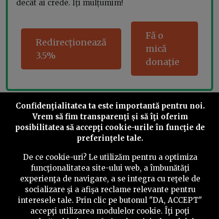
decât ai crede. Îți mulțumim!
Fă o
Redirecționează
mică
3.5%
donație
Confidenţialitatea ta este importantă pentru noi.
Share this
Vrem să fim transparenţi și să îţi oferim
posibilitatea să accepţi cookie-urile în funcţie de
preferinţele tale.
De ce cookie-uri? Le utilizăm pentru a optimiza
funcţionalitatea site-ului web, a îmbunătăţi
©
2026
PressOne.ro
experienţa de navigare, a se integra cu reţele de
socializare şi a afişa reclame relevante pentru
interesele tale. Prin clic pe butonul "DA, ACCEPT"
RSS
Newslettere
Despre noi
Politica editorială
accepţi utilizarea modulelor cookie. Îţi poţi