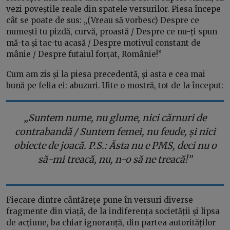
vezi poveștile reale din spatele versurilor. Piesa începe
cât se poate de sus: „(Vreau să vorbesc) Despre ce
numești tu pizdă, curvă, proastă / Despre ce nu-ți spun
mă-ta și tac-tu acasă / Despre motivul constant de
mânie / Despre futaiul forțat, Românie!”
Cum am zis și la piesa precedentă, și asta e cea mai
bună pe felia ei: abuzuri. Uite o mostră, tot de la început:
„Suntem nume, nu glume, nici cărnuri de
contrabandă / Suntem femei, nu feude, și nici
obiecte de joacă. P.S.: Ăsta nu e PMS, deci nu o
să-mi treacă, nu, n-o să ne treacă!”
Fiecare dintre cântărețe pune în versuri diverse
fragmente din viață, de la indiferența societății și lipsa
de acțiune, ba chiar ignoranță, din partea autorităților