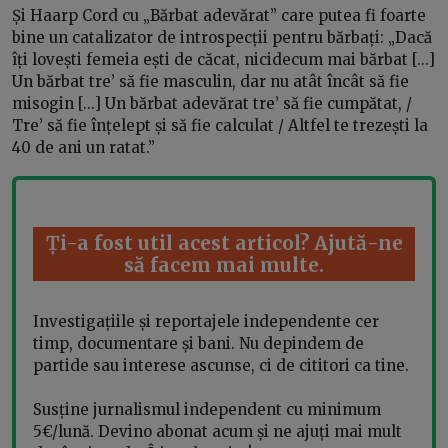
Și Haarp Cord cu „Bărbat adevărat” care putea fi foarte
bine un catalizator de introspecții pentru bărbați: „Dacă
îți lovești femeia ești de căcat, nicidecum mai bărbat [...]
Un bărbat tre’ să fie masculin, dar nu atât încât să fie
misogin [...] Un bărbat adevărat tre’ să fie cumpătat, /
Tre’ să fie înțelept și să fie calculat / Altfel te trezești la
40 de ani un ratat.”
Ți-a fost util acest articol? Ajută-ne
să facem mai multe.
Investigațiile și reportajele independente cer
timp, documentare și bani. Nu depindem de
partide sau interese ascunse, ci de cititori ca tine.
Susține jurnalismul independent cu minimum
5€/lună. Devino abonat acum și ne ajuți mai mult