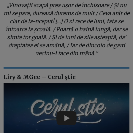
„Vinovații scapă prea ușor de închisoare / Și nu
mi se pare, durează dureros de mult / Ceva atât de
clar de la-nceput! [...] O zi rece de luni, fata se
întoarce la școală. / Poartă o haină lungă, dar se
simte tot goală. / Și de luni de zile așteaptă, da’
dreptatea ei se amână, / Iar de dincolo de gard
vecinu-i face din mână.”
Liry & MGee – Cerul ştie
Play