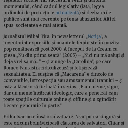
rețelelor sociale. Iar succesul a venit și datorită
momentului, când cadrul legislativ (iată, legea
ordinului de protecție e
actualizată
) și dezbaterile
publice sunt mai coerente pe tema abuzurilor. Altfel
spus, societatea e mai atentă.
Jurnalistul Mihai Tița, în newsletterul „
Notița
”, a
inventariat expresiile și nuanțele feministe în muzica
pop românească post-2000. A început de la Cream cu
piesa „Nu din prima seară” (2005) – „Nici nu mă saluți și
deja vrei să mă...” – și ajunge la „Carolina”, pe care
Romeo Fantastik ridiculizează și fetișizează
sexualitatea. El susține că „Macarena” e dincolo de
convențiile, introspecția sau amuzamentul trapului – și
asta a făcut-o să fie luată în serios. „E un meme, sigur,
dar un meme încărcat ideologic, care a penetrat cam
toate spațiile culturale online și offline și a zgîndărit
fiecare generație în parte.”
Erika Isac nu e însă o salvatoare. N-ar putea singură și
este oricum bolnăvicioasă căutarea de salvatori. Chiar și