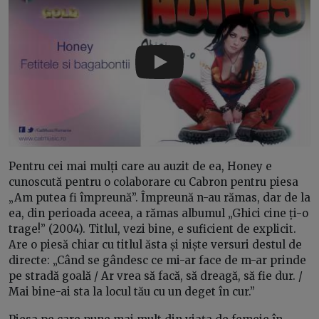
Play
Pentru cei mai mulți care au auzit de ea, Honey e
cunoscută pentru o colaborare cu Cabron pentru piesa
„Am putea fi împreună”. Împreună n-au rămas, dar de la
ea, din perioada aceea, a rămas albumul „Ghici cine ți-o
trage!” (2004). Titlul, vezi bine, e suficient de explicit.
Are o piesă chiar cu titlul ăsta și niște versuri destul de
directe: „Când se gândesc ce mi-ar face de m-ar prinde
pe stradă goală / Ar vrea să facă, să dreagă, să fie dur. /
Mai bine-ai sta la locul tău cu un deget în cur.”