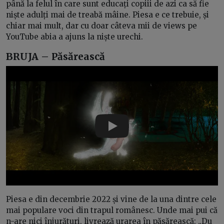
până la felul în care sunt educați copiii de azi ca să fie
niște adulți mai de treabă mâine. Piesa e ce trebuie, și
chiar mai mult, dar cu doar câteva mii de views pe
YouTube abia a ajuns la niște urechi.
BRUJA – Păsărească
Play
Piesa e din decembrie 2022 și vine de la una dintre cele
mai populare voci din trapul românesc. Unde mai pui că
n-are nici înjurături, livrează urarea în păsărească: „Du