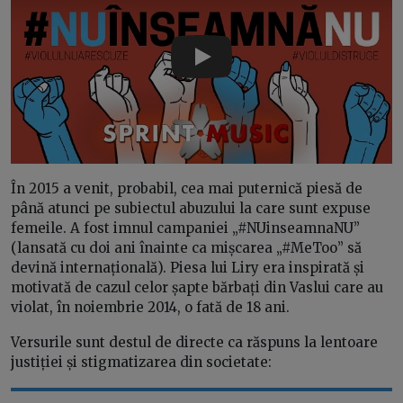
Play
În 2015 a venit, probabil, cea mai puternică piesă de
până atunci pe subiectul abuzului la care sunt expuse
femeile. A fost imnul campaniei „#NUinseamnaNU”
(lansată cu doi ani înainte ca mișcarea „#MeToo” să
devină internațională). Piesa lui Liry era inspirată și
motivată de cazul celor șapte bărbați din Vaslui care au
violat, în noiembrie 2014, o fată de 18 ani.
Versurile sunt destul de directe ca răspuns la lentoare
justiției și stigmatizarea din societate: