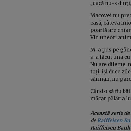
„dacă nu-s dinți
Macovei nu prea 
casă, câteva mio
poartă are chiar
Vin uneori anima
M-a pus pe gându
s-a făcut una cu
Nu are dileme, n
toți, își duce zi
sărman, nu pare n
Când o să fiu bă
măcar pălăria lu
Această serie de 
de
Raiffeisen B
Raiffeisen Bank 