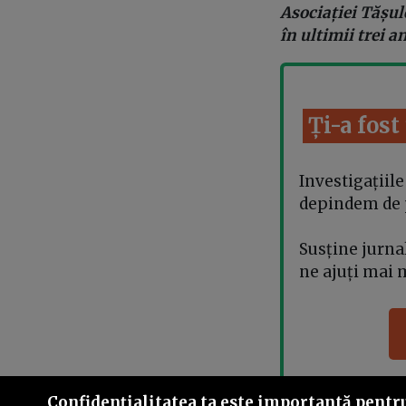
Asociației Tășul
în ultimii trei an
Ți-a fost
Investigațiil
depindem de pa
Susține jurn
ne ajuți mai 
Confidenţialitatea ta este importantă pentru 