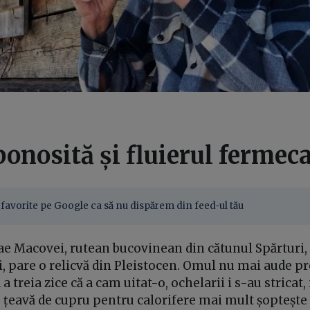
ponosită și fluierul fermec
favorite pe Google ca să nu dispărem din feed-ul tău
lae Macovei, rutean bucovinean din cătunul Spărturi,
, pare o relicvă din Pleistocen. Omul nu mai aude pr
 a treia zice că a cam uitat-o, ochelarii i s-au stricat, 
 țeavă de cupru pentru calorifere mai mult șoptește fi