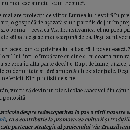
, nu mai iese sunetul cum trebuie”.
mai are proiecții de viitor. Lumea lui respiră în pre
are, o gospodărie așezată și un paradis de jur împre
 și o bornă – ceva cu Via Transilvanica, el nu prea pr
le sălbatice și se mai scarpină de ea. Urșii sunt vecin
ri acest om cu privirea lui albastră, lipovenească. M
 locul lui, într-o împăcare cu sine și cu soarta cum ra
u se vrea în altă parte decât e. Rupt de lume, ai zice
lele cu demnitate și fără smiorcăieli existențiale. Deși
efericit. Nici plictisit de sine.
trân, vreau să devin un pic Nicolae Macovei din cătun
i ponosită.
articole despre redescoperirea la pas a țării noastre 
ank
, ca o contribuție la promovarea culturii și tradiții
este partener strategic al proiectului Via Transilvani