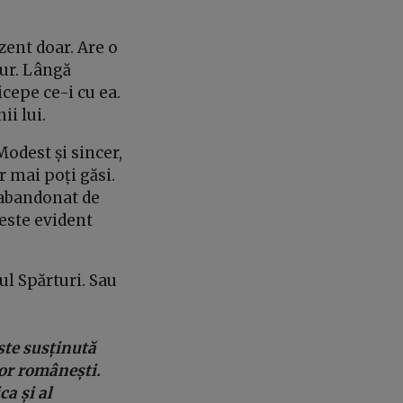
zent doar. Are o
jur. Lângă
icepe ce-i cu ea.
ii lui.
odest și sincer,
r mai poți găsi.
, abandonat de
 este evident
ul Spărturi. Sau
este susținută
lor românești.
ca și al