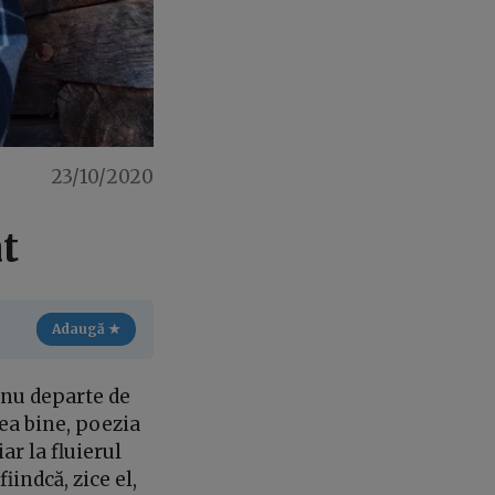
23/10/2020
at
Adaugă ★
 nu departe de
ea bine, poezia
iar la fluierul
indcă, zice el,