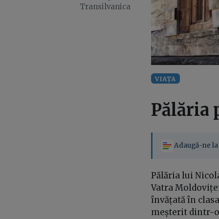
Transilvanica
VIAȚA
Pălăria 
Adaugă-ne la 
Pălăria lui Nico
Vatra Moldoviței
învățată în clasa
meșterit dintr-o