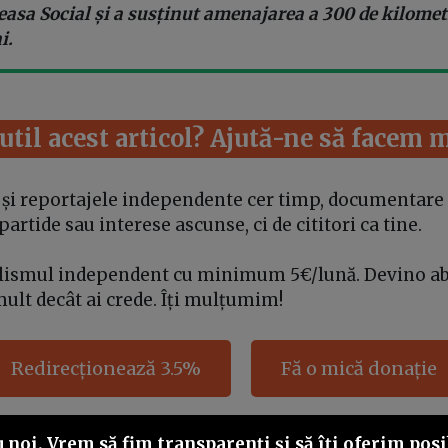
easa Social și a susținut amenajarea a 300 de kilometr
i.
 util acest articol? Ajută-ne să facem 
e și reportajele independente cer timp, documentare 
rtide sau interese ascunse, ci de cititori ca tine.
alismul independent cu minimum 5€/lună. Devino a
mult decât ai crede. Îți mulțumim!
Redirecționează 3.5%
Fă o mică donație
noi. Vrem să fim transparenţi și să îţi oferim posib