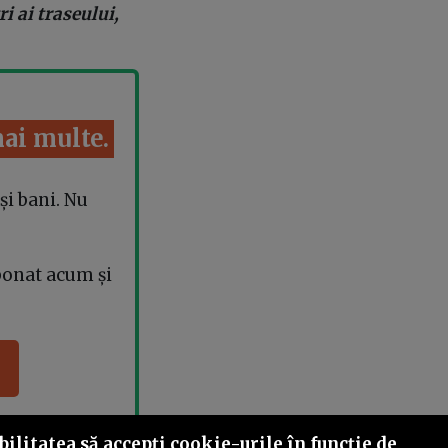
i ai traseului,
mai multe.
și bani. Nu
bonat acum și
ilitatea să accepţi cookie-urile în funcţie de