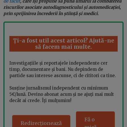
de făcut
, care își propune să pună umărul la combaterea
riscurilor asociate autodiagnosticului și automedicației,
prin sprijinirea încrederii în știință și medici.
Ți-a fost util acest articol? Ajută-ne
să facem mai multe.
Investigațiile și reportajele independente cer
timp, documentare și bani. Nu depindem de
partide sau interese ascunse, ci de cititori ca tine.
Susține jurnalismul independent cu minimum
5€/lună. Devino abonat acum și ne ajuți mai mult
decât ai crede. Îți mulțumim!
Fă o
Redirecționează