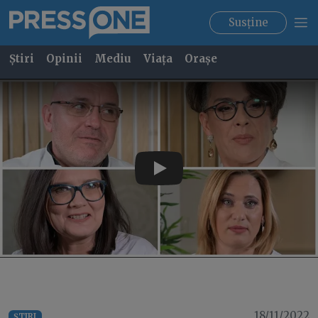
Susține
Știri
Opinii
Mediu
Viața
Orașe
Play
18/11/2022
ȘTIRI