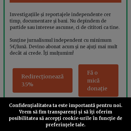
Investigațiile și reportajele independente cer
timp, documentare și bani. Nu depindem de
partide sau interese ascunse, ci de cititori ca tine.
Susține jurnalismul independent cu minimum
5€/lună. Devino abonat acum și ne ajuți mai mult
decât ai crede. Îți mulțumim!
Fă o
Redirecționează
mică
3.5%
donație
Confidenţialitatea ta este importantă pentru noi.
Vrem să fim transparenţi și să îţi oferim
Share this
posibilitatea să accepţi cookie-urile în funcţie de
preferinţele tale.