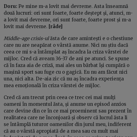
Doru:
Pe mine m-a lovit mai devreme. Asta înseamnă
două lucruri: ori sunt foarte, foarte deștept și, atunci, m-
a lovit mai devreme, ori sunt foarte, foarte prost și m-a
lovit mai devreme.
[râde]
Middle-age crisis-ul
ăsta de care amintești e o chestiune
care nu are neapărat o vârstă anume. Nici nu știu dacă
ceea ce mi s-a întâmplat aș încadra la criza vârstei de
mijloc. Cred că aveam 36-37 de ani pe atunci. Se spune
că în faza aia de criză, mai ales un bărbat își cumpără o
mașină sport sau fuge cu o gagică. Eu nu am făcut nici
una, nici alta. De-aia zic că nu aș încadra experiența
mea emoțională în criza vârstei de mijloc.
Cred că am trecut prin ceea ce trec cei mai mulți
oameni în momentul ăsta, și anume un episod anxios
care devine din ce în ce mai proeminent sau prezent în
realitatea care ne înconjoară și observ că lucrul ăsta li
se întâmplă tuturor oamenilor din jurul meu, indiferent
că au o vârstă apropiată de a mea sau cu mult mai