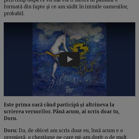
formată din fapte și ce am sădit în inimile oamenilor,
probabil.
Play
Este prima oară când participă și altcineva la
scrierea versurilor. Până acum, ai scris doar tu,
Doru.
Doru:
Da, de obicei am scris doar eu, însă acum e o
premieră, o chestiune pe care mi-am dorit-o de mult