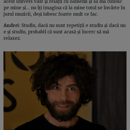
acest univers vast și relații cu oamenii și să mă cunosc
pe mine și… nu îți imagina că la mine totul se învârte în
jurul muzicii, deși iubesc foarte mult ce fac.
Andre
i: Studiu, dacă nu sunt repetiții e studiu și dacă nu
e și studiu, probabil că sunt acasă și încerc să mă
relaxez.