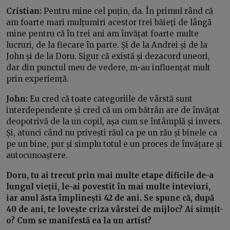
Cristian:
Pentru mine cel puțin, da. În primul rând că
am foarte mari mulțumiri acestor trei băieți de lângă
mine pentru că în trei ani am învățat foarte multe
lucruri, de la fiecare în parte. Și de la Andrei și de la
John și de la Doru. Sigur că există și dezacord uneori,
dar din punctul meu de vedere, m-au influențat mult
prin experiență.
John:
Eu cred că toate categoriile de vârstă sunt
interdependente și cred că un om bătrân are de învățat
deopotrivă de la un copil, așa cum se întâmplă și invers.
Și, atunci când nu privești răul ca pe un rău și binele ca
pe un bine, pur și simplu totul e un proces de învățare și
autocunoaștere.
Doru, tu ai trecut prin mai multe etape dificile de-a
lungul vieții, le-ai povestit în mai multe inteviuri,
iar anul ăsta împlinești 42 de ani. Se spune că, după
40 de ani, te lovește criza vârstei de mijloc? Ai simțit-
o? Cum se manifestă ea la un artist?