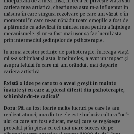
îndepărtată de a mea. Însă, în ceea ce privește viața sau
cariera mea artistică, chestiunea asta m-a influențat în
măsura în care singura rezolvare pe care am văzut-o în
momentul în care m-au năpădit toate emoțiile a fost de
a pătrunde cu adevărat în mintea mea pentru a înțelege
mecanismele. Și mi-a fost mai ușor să fac lucrul ăsta
prin intermediul ședințelor de psihoterapie.
În urma acestor ședințe de psihoterapie, întreaga viață
mi s-a schimbat și asta, bineînțeles, a avut un impact și
asupra felului în care mi-am orânduit mai departe
cariera artistică.
Există o idee pe care tu o aveai greșit în mainte
înainte și cu care ai plecat diferit din psihoterapie,
schimbându-te radical?
Doru
: Păi au fost foarte multe lucruri pe care le-am
realizat atunci, una dintre ele este inclusiv cultura "nu"-
ului cu care am fost educat, mesaj care se regăsește
probabil și în piesa cu cel mai mare succes de pe