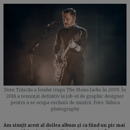
Doru Trăscău a fondat trupa The Mono Jacks în 2009. În
2018 a renunțat definitiv la job-ul de graphic designer
pentru a se ocupa exclusiv de muzică. Foto: Năluca
photography
Am simțit acest al doilea album și ca fiind un pic mai