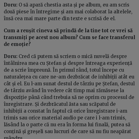
Doru:
O să apară chestia asta și pe album, eu am scris
două piese în întregime și am mai colaborat la altelele,
însă cea mai mare parte din texte e scrisă de el.
Cum a reușit cineva să prindă de la tine tot ce vrei să
transmiți pe acest nou album? Cum se face transferul
de emoție?
Doru:
Cred că putem să scriem o mică nuvelă despre
întâlnirea mea cu Ștefan și despre întreaga experiență
de a scrie împreună. În primul rând, totul începe cu
naturalețea cu care ne-am dezbrăcat de inhibiții atât eu
cât și el. Eu l-am sunat destul de târziu pe Ștefan, destul
de târziu având în vedere cât timp mai rămăsese la
dispoziție până când trebuia să ne oprim cu procesul de
înregistrare. Și dezbrăcatul ăsta sau scăpatul de
inhibiții a constat în faptul că orice înregistrare i-am
trimis sau orice material audio pe care i l-am trimis,
lăsând la o parte că nu era în forma lui finală, putea să
conțină și greșeli sau lucruri de care să nu fiu neapărat
mândru.