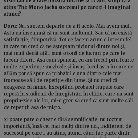
visul tău de a face muzică încă de la 17 ani, simți că a
atins The Mono Jacks succesul pe care ți-l imaginai
atunci?
Doru:
Nu, suntem departe de a fi acolo. Mai avem mult.
Asta nu înseamnă că nu sunt mulțumit. Sau că nu există
satisfacție, dimpotrivă. Tot ce facem acum e într-un fel
în care nu cred că ne așteptam niciunul dintre noi și,
mai mult decât atât, sunt o tonă de lucruri pe care le
facem diferit. Așa cum spuneai, eu am trecut prin foarte
multe experiențe muzicale și însuși locul ăsta în care ne
aflăm pot să spun că probabil e una dintre cele mai
frumoase săli de repetiție din lume. Și nu cred că
exagerez cu nimic. Exceptând probabil trupele care
repetă în studiouri de înregistrări în chirie, care nu sunt
propriu-zise ale lor, mi-e greu să cred că sunt multe săli
de repetiții așa de mișto.
Și poate pare o chestie fără semnificație, nu tocmai
importantă, însă cei mai mulți dintre noi, indiferent de
succesul pe care l-au atins, atunci când fac parte dintr-