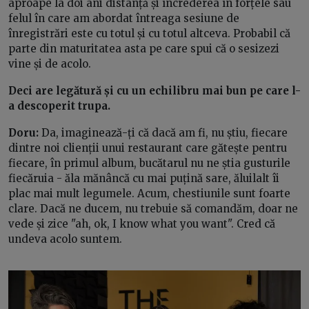
aproape la doi ani distanță și încrederea în forțele sau
felul în care am abordat întreaga sesiune de
înregistrări este cu totul și cu totul altceva. Probabil că
parte din maturitatea asta pe care spui că o sesizezi
vine și de acolo.
Deci are legătură și cu un echilibru mai bun pe care l-
a descoperit trupa.
Doru:
Da, imaginează-ți că dacă am fi, nu știu, fiecare
dintre noi clienții unui restaurant care gătește pentru
fiecare, în primul album, bucătarul nu ne știa gusturile
fiecăruia - ăla mănâncă cu mai puțină sare, ăluilalt îi
plac mai mult legumele. Acum, chestiunile sunt foarte
clare. Dacă ne ducem, nu trebuie să comandăm, doar ne
vede și zice "ah, ok, I know what you want". Cred că
undeva acolo suntem.