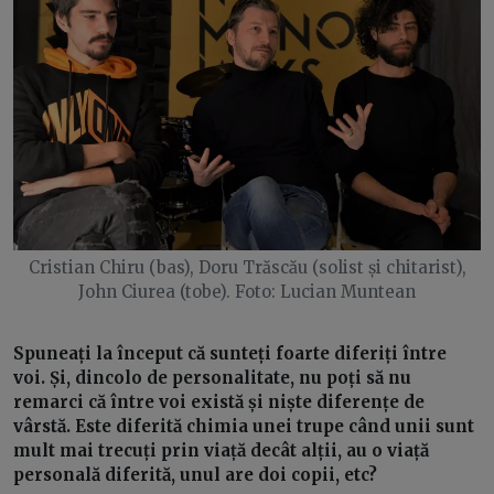
Cristian Chiru (bas), Doru Trăscău (solist și chitarist),
John Ciurea (tobe). Foto: Lucian Muntean
Spuneați la început că sunteți foarte diferiți între
voi. Și, dincolo de personalitate, nu poți să nu
remarci că între voi există și niște diferențe de
vârstă. Este diferită chimia unei trupe când unii sunt
mult mai trecuți prin viață decât alții, au o viață
personală diferită, unul are doi copii, etc?