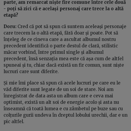
parte, am remarcat niște fire comune între cele două
- poți să zici că e același personaj care trece la o altă
etapă?
Doru:
Cred că pot să spun că suntem aceleași personaje
care trecem la o altă etapă, fără doar și poate. Pot să
înțeleg de ce cineva care a ascultat albumul nostru
precedent identifică o parte destul de clară, stilistic
măcar vorbind, între primul single și albumul
precedent, însă senzația mea este că așa cum de altfel
spuneai și tu, chiar dacă există un fir comun, sunt niște
lucruri care sunt diferite.
Și mie îmi place să spun că acele lucruri pe care eu le
văd diferite sunt legate de un soi de stare. Noi am
înregistrat de data asta un album care e ceva mai
optimist, există un alt soi de energie acolo și asta nu
înseamnă că toată lumea e cu zâmbetul pe buze sau cu
colțurile gurii undeva în dreptul lobului urechii, dar e un
pic altfel.