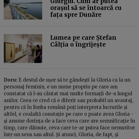
Giurgiu. Cum ar putea
orașul să se întoarcă cu
fața spre Dunăre
Lumea pe care Ștefan
Câlția o îngrijește
Doru:
E destul de ușor să te gândești la Gloria ca la un
personaj feminin, e un nume propriu pe care am
constatat că l-au cântat mai multe formații de-a lungul
anilor. Ceea ce cred că e diferit sau probabil un avantaj,
pentru că în limba română poți interpreta lucrurile și
altfel, e cealaltă conotație pe care o poate avea Gloria -
și anume dorința de a face ceva care are semnificație în
timp, care dăinuie, ceva care te-ar putea face nemuritor
într-un sens sau altul. Și atunci, Gloria, de fapt, și