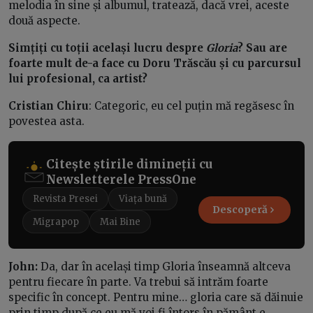
melodia în sine și albumul, tratează, dacă vrei, aceste
două aspecte.
Simțiți cu toții același lucru despre
Gloria
? Sau are
foarte mult de-a face cu Doru Trăscău și cu parcursul
lui profesional, ca artist?
Cristian Chiru
: Categoric, eu cel puțin mă regăsesc în
povestea asta.
Citește știrile dimineții cu
Newsletterele PressOne
Revista Presei
Viața bună
Descoperă
Migrapop
Mai Bine
John:
Da, dar în același timp Gloria înseamnă altceva
pentru fiecare în parte. Va trebui să intrăm foarte
specific în concept. Pentru mine… gloria care să dăinuie
prin timp după ce eu mă voi fi întors în pământ e