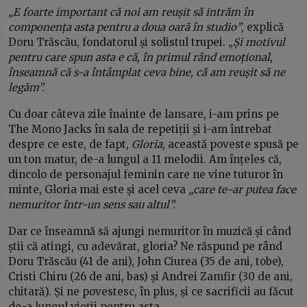
„E foarte important că noi am reușit să intrăm în
componența asta pentru a doua oară în studio”
, explică
Doru Trăscău, fondatorul și solistul trupei. „
Și motivul
pentru care spun asta e că, în primul rând emoțional,
înseamnă că s-a întâmplat ceva bine, că am reușit să ne
legăm”.
Cu doar câteva zile înainte de lansare, i-am prins pe
The Mono Jacks în sala de repetiții și i-am întrebat
despre ce este, de fapt,
Gloria,
această poveste spusă pe
un ton matur, de-a lungul a 11 melodii. Am înțeles că,
dincolo de personajul feminin care ne vine tuturor în
minte, Gloria mai este și acel ceva
„care te-ar putea face
nemuritor într-un sens sau altul”.
Dar ce înseamnă să ajungi nemuritor în muzică și când
știi că atingi, cu adevărat, gloria? Ne răspund pe rând
Doru Trăscău (41 de ani), John Ciurea (35 de ani, tobe),
Cristi Chiru (26 de ani, bas) și Andrei Zamfir (30 de ani,
chitară). Și ne povestesc, în plus, și ce sacrificii au făcut
de-a lungul vieții pentru asta.