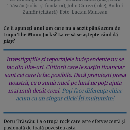
Trăscău (solist și fondator), John Ciurea (tobe), Andrei
Zamfir (chitară). Foto: Lucian Muntean
Ce îi spuneți unui om care nu a auzit până acum de
trupa The Mono Jacks? La ce să se aștepte când dă
play
?
Investigațiile și reportajele independente nu se
fac din like-uri. Cititorii care le susțin financiar
sunt cei care le fac posibile. Dacă prețuiești presa
noastră, cu o sumă mică pe lună ne poți ajuta
mai mult decât crezi.
Poți face diferența chiar
acum cu un singur click! Îți mulțumim!
Doru Trăscău:
La o trupă rock care este efervescentă și
pasionată de toată povestea asta.