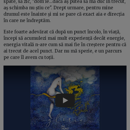
spate, să zic, "dom'le...dacă aș putea să mă duc în trecut,
aș schimba nu știu ce". Drept urmare, pentru mine
drumul este înainte și mi se pare că exact aia e direcția
în care ne îndreptăm.
Este foarte adevărat că după un punct încolo, în viață,
începi să acumulezi mai mult experiență decât energie,
energia vitală n-are cum să mai fie în creștere pentru că
ai trecut de acel punct. Dar nu mă sperie, e un parcurs
pe care îl avem cu toții.
Play