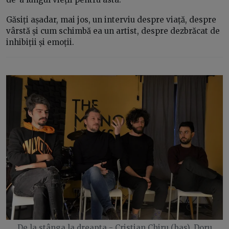
Găsiți așadar, mai jos, un interviu despre viață, despre
vârstă și cum schimbă ea un artist, despre dezbrăcat de
inhibiții și emoții.
De la stânga la dreapta - Cristian Chiru (bas), Doru