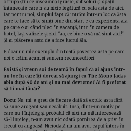
o trupă știu ce înseamnă igrasie, subsoluri și spații
întunecate care n-au nicio legătură cu sala asta de aici.
Iar pentru noi, simplul fapt că intrăm într-un loc ca ăsta
care te face să te simți bine din start e ca experiența aia
pe care o ai când pleci în vacanță, intri în camera de
hotel, lași valizele și zici "aa, ce bine o să mă simt aici!"
Și ai plăcerea asta de a face lucrul ăla.
E doar un mic exemplu din toată povestea asta pe care
noi o trăim acum și suntem recunoscători.
Există și vreun soi de teamă în fapul că ai ajuns într-
un loc în care îți doreai să ajungi cu The Mono Jacks
abia după 40 de ani și nu mai devreme? Ai fi preferat
să fii mai tânăr?
Doru:
Nu, mi-e greu de fiecare dată să explic asta fără
să sune arogant sau nesăbuit. Însă, dintr-un motiv pe
care nu-l înțeleg și probabil că nici nu mă interesează
să-l înțeleg, n-am avut niciodată pornirea de a privi în
trecut cu angoasă. Niciodată nu am avut capul întors în