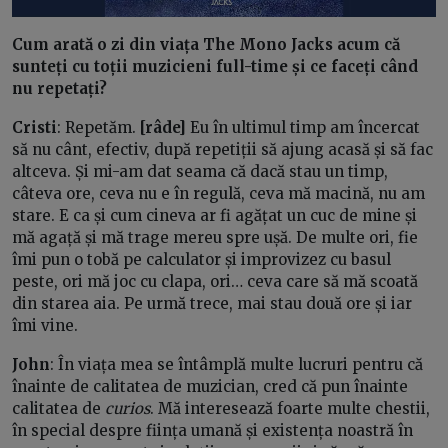
Cum arată o zi din viața The Mono Jacks acum că
sunteți cu toții muzicieni full-time și ce faceți când
nu repetați?
Cristi
: Repetăm.
[râde]
Eu în ultimul timp am încercat
să nu cânt, efectiv, după repetiții să ajung acasă și să fac
altceva. Și mi-am dat seama că dacă stau un timp,
câteva ore, ceva nu e în regulă, ceva mă macină, nu am
stare. E ca și cum cineva ar fi agățat un cuc de mine și
mă agață și mă trage mereu spre ușă. De multe ori, fie
îmi pun o tobă pe calculator și improvizez cu basul
peste, ori mă joc cu clapa, ori… ceva care să mă scoată
din starea aia. Pe urmă trece, mai stau două ore și iar
îmi vine.
John
: În viața mea se întâmplă multe lucruri pentru că
înainte de calitatea de muzician, cred că pun înainte
calitatea de
curios
. Mă interesează foarte multe chestii,
în special despre ființa umană și existența noastră în