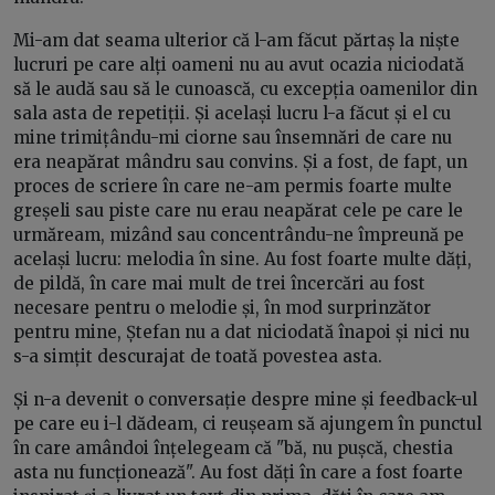
Mi-am dat seama ulterior că l-am făcut părtaș la niște
lucruri pe care alți oameni nu au avut ocazia niciodată
să le audă sau să le cunoască, cu excepția oamenilor din
sala asta de repetiții. Și același lucru l-a făcut și el cu
mine trimițându-mi ciorne sau însemnări de care nu
era neapărat mândru sau convins. Și a fost, de fapt, un
proces de scriere în care ne-am permis foarte multe
greșeli sau piste care nu erau neapărat cele pe care le
urmăream, mizând sau concentrându-ne împreună pe
același lucru: melodia în sine. Au fost foarte multe dăți,
de pildă, în care mai mult de trei încercări au fost
necesare pentru o melodie și, în mod surprinzător
pentru mine, Ștefan nu a dat niciodată înapoi și nici nu
s-a simțit descurajat de toată povestea asta.
Și n-a devenit o conversație despre mine și feedback-ul
pe care eu i-l dădeam, ci reușeam să ajungem în punctul
în care amândoi înțelegeam că "bă, nu pușcă, chestia
asta nu funcționează". Au fost dăți în care a fost foarte