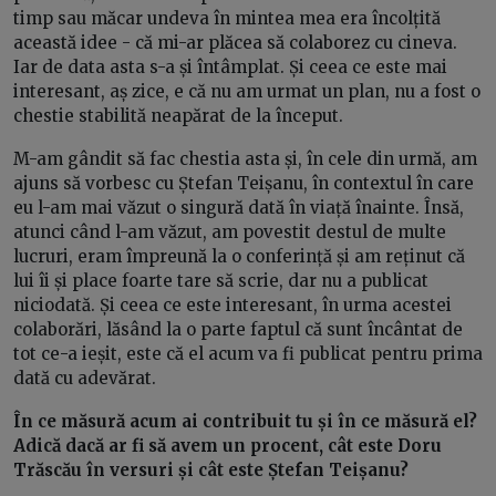
timp sau măcar undeva în mintea mea era încolțită
această idee - că mi-ar plăcea să colaborez cu cineva.
Iar de data asta s-a și întâmplat. Și ceea ce este mai
interesant, aș zice, e că nu am urmat un plan, nu a fost o
chestie stabilită neapărat de la început.
M-am gândit să fac chestia asta și, în cele din urmă, am
ajuns să vorbesc cu Ștefan Teișanu, în contextul în care
eu l-am mai văzut o singură dată în viață înainte. Însă,
atunci când l-am văzut, am povestit destul de multe
lucruri, eram împreună la o conferință și am reținut că
lui îi și place foarte tare să scrie, dar nu a publicat
niciodată. Și ceea ce este interesant, în urma acestei
colaborări, lăsând la o parte faptul că sunt încântat de
tot ce-a ieșit, este că el acum va fi publicat pentru prima
dată cu adevărat.
În ce măsură acum ai contribuit tu și în ce măsură el?
Adică dacă ar fi să avem un procent, cât este Doru
Trăscău în versuri și cât este Ștefan Teișanu?