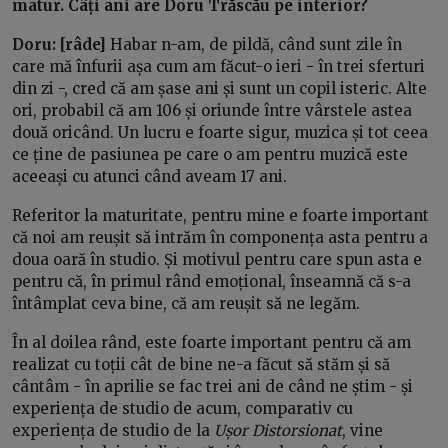
matur. Câți ani are Doru Trăscău pe interior?
Doru:
[râde]
Habar n-am, de pildă, când sunt zile în
care mă înfurii așa cum am făcut-o ieri - în trei sferturi
din zi -, cred că am șase ani și sunt un copil isteric. Alte
ori, probabil că am 106 și oriunde între vârstele astea
două oricând. Un lucru e foarte sigur, muzica și tot ceea
ce ține de pasiunea pe care o am pentru muzică este
aceeași cu atunci când aveam 17 ani.
Referitor la maturitate, pentru mine e foarte important
că noi am reușit să intrăm în componența asta pentru a
doua oară în studio. Și motivul pentru care spun asta e
pentru că, în primul rând emoțional, înseamnă că s-a
întâmplat ceva bine, că am reușit să ne legăm.
În al doilea rând, este foarte important pentru că am
realizat cu toții cât de bine ne-a făcut să stăm și să
cântâm - în aprilie se fac trei ani de când ne știm - și
experiența de studio de acum, comparativ cu
experiența de studio de la
Ușor Distorsionat
, vine