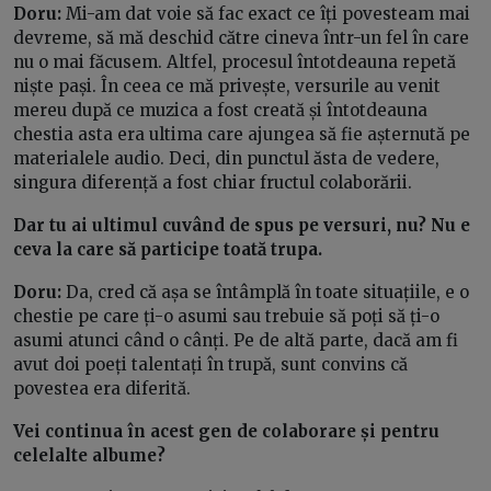
Doru:
Mi-am dat voie să fac exact ce îți povesteam mai
devreme, să mă deschid către cineva într-un fel în care
nu o mai făcusem. Altfel, procesul întotdeauna repetă
niște pași. În ceea ce mă privește, versurile au venit
mereu după ce muzica a fost creată și întotdeauna
chestia asta era ultima care ajungea să fie așternută pe
materialele audio. Deci, din punctul ăsta de vedere,
singura diferență a fost chiar fructul colaborării.
Dar tu ai ultimul cuvând de spus pe versuri, nu? Nu e
ceva la care să participe toată trupa.
Doru:
Da, cred că așa se întâmplă în toate situațiile, e o
chestie pe care ți-o asumi sau trebuie să poți să ți-o
asumi atunci când o cânți. Pe de altă parte, dacă am fi
avut doi poeți talentați în trupă, sunt convins că
povestea era diferită.
Vei continua în acest gen de colaborare și pentru
celelalte albume?