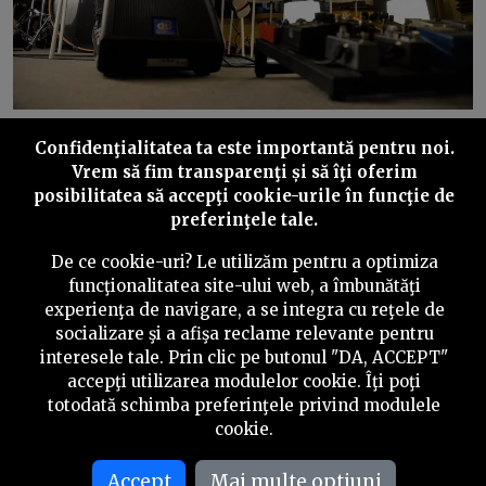
Cristian Chiru, Doru Trăscău, John Ciurea, Andrei
Confidenţialitatea ta este importantă pentru noi.
Zamfir, The Mono Jacks. Foto: Lucian Muntean
Vrem să fim transparenţi și să îţi oferim
posibilitatea să accepţi cookie-urile în funcţie de
Dedicarea full-time pentru The Mono Jacks v-a adus
preferinţele tale.
mai multă liniște sau dimpotrivă a crescut presiunea
pentru că acum nu mai aveți nicio scuză să greșiți, să
De ce cookie-uri? Le utilizăm pentru a optimiza
zicem?
funcţionalitatea site-ului web, a îmbunătăţi
experienţa de navigare, a se integra cu reţele de
Doru
: pe mine pune cu siguranță mai multă presiune,
socializare şi a afişa reclame relevante pentru
chiar mă gândesc serios să facem o ședință în curând,
interesele tale. Prin clic pe butonul "DA, ACCEPT"
să mai iau de pe presiunea asta de pe umerii mei,
accepţi utilizarea modulelor cookie. Îţi poţi
pentru că treaba asta full-time e mai mult la mine decât
totodată schimba preferinţele privind modulele
la restul și trebuie să facem într-un fel în care să putem
cookie.
să echilibrăm. Însă cu siguranță, ideea de a face ceva
împreună care să fi funcționat la fel de bine cum a fost
Accept
Mai multe optiuni