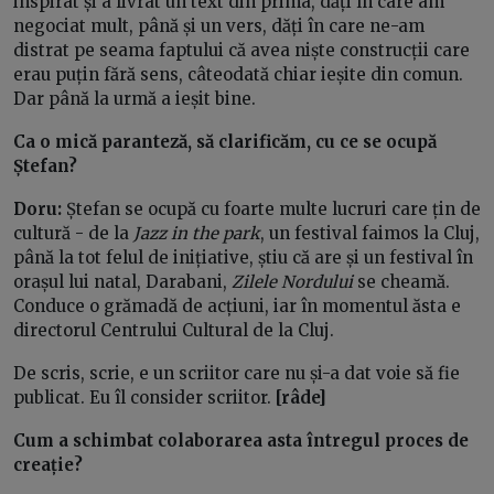
inspirat și a livrat un text din prima, dăți în care am
negociat mult, până și un vers, dăți în care ne-am
distrat pe seama faptului că avea niște construcții care
erau puțin fără sens, câteodată chiar ieșite din comun.
Dar până la urmă a ieșit bine.
Ca o mică paranteză, să clarificăm, cu ce se ocupă
Ștefan?
Doru:
Ștefan se ocupă cu foarte multe lucruri care țin de
cultură - de la
Jazz in the park
, un festival faimos la Cluj,
până la tot felul de inițiative, știu că are și un festival în
orașul lui natal, Darabani,
Zilele Nordului
se cheamă.
Conduce o grămadă de acțiuni, iar în momentul ăsta e
directorul Centrului Cultural de la Cluj.
De scris, scrie, e un scriitor care nu și-a dat voie să fie
publicat. Eu îl consider scriitor.
[râde]
Cum a schimbat colaborarea asta întregul proces de
creație?