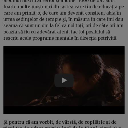
albumul nostru anterior și anume "1000 de da". Sunt
foarte multe moșteniri din astea care țin de educația pe
care am primit-o, de care am devenit conștient abia în
urma ședințelor de terapie și, în măsura în care îmi dau
seama că sunt un om la fel ca noi toți, ori de câte ori am
ocazia să fiu cu adevărat atent, fac tot posibilul să
rescriu acele programe mentale în direcția potrivită.
Play
Și pentru că am vorbit, de vârstă, de copilărie și de